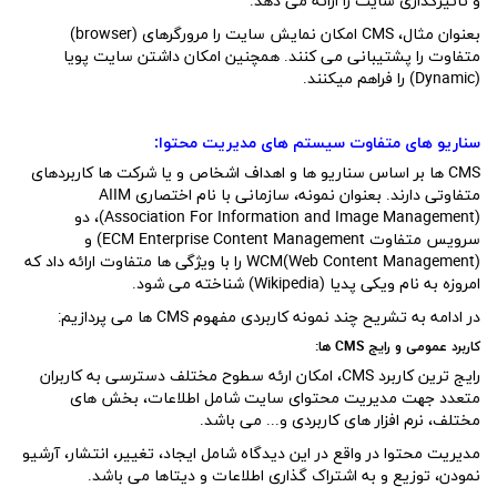
و تاثیرگذاری سایت را ارائه می دهد.
بعنوان مثال، CMS امکان نمایش سایت را مرورگرهای (browser)
متفاوت را پشتیبانی می کنند. همچنین امکان داشتن سایت پویا
(Dynamic) را فراهم میکنند.
سناریو های متفاوت سیستم های مدیریت محتوا:
CMS ها بر اساس سناریو ها و اهداف اشخاص و یا شرکت ها کاربردهای
متفاوتی دارند. بعنوان نمونه، سازمانی با نام اختصاری AIIM
(Association For Information and Image Management)، دو
سرویس متفاوت ECM Enterprise Content Management) و
WCM(Web Content Management) را با ویژگی ها متفاوت ارائه داد که
امروزه به نام ویکی پدیا (Wikipedia) شناخته می شود.
در ادامه به تشریح چند نمونه کاربردی مفهوم CMS ها می پردازیم:
کاربرد عمومی و رایج
CMS
ها:
رایج ترین کاربرد CMS، امکان ارئه سطوح مختلف دسترسی به کاربران
متعدد جهت مدیریت محتوای سایت شامل اطلاعات، بخش های
مختلف، نرم افزار های کاربردی و... می باشد.
مدیریت محتوا در واقع در این دیدگاه شامل ایجاد، تغییر، انتشار، آرشیو
نمودن، توزیع و به اشتراک گذاری اطلاعات و دیتاها می باشد.