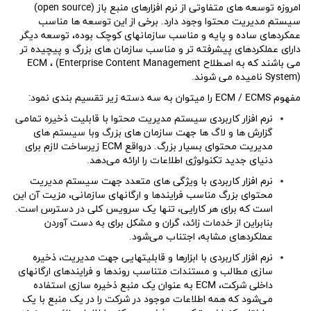
امروزه توسعه های متفاوتی از نرم افزارهای منبع باز (open source)
سیستم مدیریت محتوا وجود دارد. برخی از این توسعه ها مناسب
عمکردهای ساده و پایه و مناسب سازمانهای کوچک بوده، توسعه دیگر
دارای عملکردهای پیشرفته تر و مناسب سازمان های بزرگ و پیچیده تر
می باشند که به اصطلاح ECM ، (Enterprise Content Management
System) نامیده می شوند.
مفهوم ECM / ECMS را میتوان به سه دسته زیر تقسیم بندی نمود:
نرم افزار کاربردی سیستم مدیریت محتوا با قابلیت ذخیره تمامی
گزارش ها و لاگ ها جهت سازمان های بزرگ وبا سیستم های
مدیریت محتوای بسیار بزرگ. درواقع ECM زیرساخت لازم برای
دنیای جدید تکنولوژی اطلاعات را ارائه می‌دهد.
نرم افزار کاربردی با ویژگی های متعدد جهت سیستم مدیریت
محتوای بزرگ مناسب فرایندها و ارگانهای سازمانی، مزیت آن این
است که برای هر کارایی، تنها یک سرویس کلی در دسترس است.
بنابراین از خدمات زائد، گران و مشکل برای به دست آوردن
عملکردهای مشابه، اجتناب می‌شود.
نرم افزار کاربردی با ابزارها و قابلیتهایی جهت مدیریت، ذخیره
سازی مطالب و مستندات متناسب روندها و فرایندهای ارگانهای
داخلی شرکت، ECM به عنوان یک منبع ذخیره سازی استفاده
می‌شود که همه اطلاعات موجود در شرکت را در یک منبع با یک