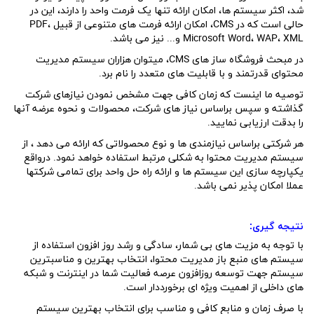
شد، اکثر سیستم ها، امکان ارائه تنها یک فرمت واحد را دارند، این در
حالی است که در CMS، امکان ارائه فرمت های متنوعی از قبیل PDF،
Microsoft Word، WAP، XML و... نیز می باشد.
در مبحث فروشگاه ساز های CMS، میتوان هزاران سیستم مدیریت
محتوای قدرتمند و با قابلیت های متعدد را نام برد.
توصیه ما اینست که زمان کافی جهت مشخص نمودن نیازهای شرکت
گذاشته و سپس براساس نیاز های شرکت، محصولات و نحوه عرضه آنها
را بدقت ارزیابی نمایید.
هر شرکتی براساس نیازمندی ها و نوع محصولاتی که ارائه می دهد ، از
سیستم مدیریت محتوا به شکلی مرتبط استفاده خواهد نمود. درواقع
یکپارچه سازی این سیستم ها و ارائه راه حل واحد برای تمامی شرکتها
عملا امکان پذیر نمی باشد.
نتیجه گیری:
با توجه به مزیت های بی شمار، سادگی و رشد روز افزون استفاده از
سیستم های منبع باز مدیریت محتوا، انتخاب بهترین و مناسبترین
سیستم جهت توسعه روزافزون عرصه فعالیت شما در اینترنت و شبکه
های داخلی از اهمیت ویژه ای برخورددار است.
با صرف زمان و منابع کافی و مناسب برای انتخاب بهترین سیستم