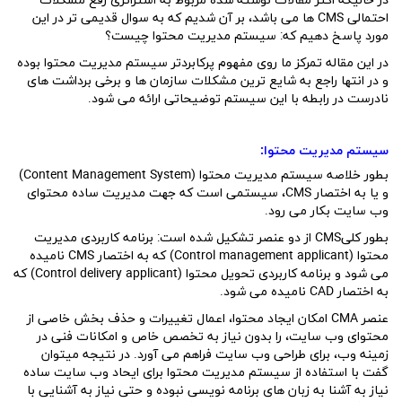
در حالیکه اکثر مقالات نوشته شده مربوط به استراتژی رفع مشکلات
احتمالی CMS ها می باشد، بر آن شدیم که به سوال قدیمی تر در این
مورد پاسخ دهیم که: سیستم مدیریت محتوا چیست؟
در این مقاله تمرکز ما روی مفهوم پرکابردتر سیستم مدیریت محتوا بوده
و در انتها راجع به شایع ترین مشکلات سازمان ها و برخی برداشت های
نادرست در رابطه با این سیستم توضیحاتی ارائه می شود.
سیستم مدیریت محتوا:
بطور خلاصه سیستم مدیریت محتوا (Content Management System)
و یا به اختصار CMS، سیستمی است که جهت مدیریت ساده محتوای
وب سایت بکار می رود.
بطور کلیCMS از دو عنصر تشکیل شده است: برنامه کاربردی مدیریت
محتوا (Control management applicant) که به اختصار CMS نامیده
می شود و برنامه کاربردی تحویل محتوا (Control delivery applicant) که
به اختصار CAD نامیده می شود.
عنصر CMA امکان ایجاد محتوا، اعمال تغییرات و حذف بخش خاصی از
محتوای وب سایت، را بدون نیاز به تخصص خاص و امکانات فنی در
زمینه وب، برای طراحی وب سایت فراهم می آورد. در نتیجه میتوان
گفت با استفاده از سیستم مدیریت محتوا برای ایحاد وب سایت ساده
نیاز به آشنا به زبان های برنامه نویسی نبوده و حتی نیاز به آشنایی با