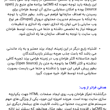
این رابطه باید توجه نموده که CMSها برنامه های منبع باز (open
source) بوده و امکان سفارشی سازی آن توسط طراحان برای
رسیدن به اهداف سازمانها فراهم می باشد.
بطور مثال، با توجه
به اینکه با سیستم مدیریت محتوای دروپال (Drupal)، هر نوع
وب سایتی را می توان راه اندازی نمود، راه اندازی و تنظیمات
مربوطه نیاز به تخصص داشته و حتما می بایست توسط طراحان
وب سایت با توجه به اهداف سازمان ها راه اندازی شود.
اشتباه رایج دیگر در این زمینه، ایجاد برند معتبر و به یاد ماندنی
می باشد که باعث جذب هرچه بیشتر بازدیدکنندگان
شود.متاسفانه اکثر طراحان وب در زمینه طراحی برند تجربه کافی
نداشته و اکثر CMS ها بانوجه به متن باز (Open Source) بودن
بطور پیش فرض این مورد را نداشته و حتما می بایست بصورت
سفارشی شده توسط افراد خبره صورت گیرد.
هدفی فراتر از وب:
درگذشته تمرکز طراحان وب، روی ایجاد صفحات HTML جهت یکپارچه
سازی سایت بوده است. هرچند امروزه این مورد، یکی از ویژگی های مهم
سیستم های مدیریت محتوا می باشد، قابلیت های بیشمار دیگری نیز
به CMSها ، افزوده شده است. بطور مثال همانطور که پیشتر نیز ارائه