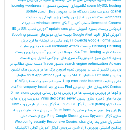
hosting
MySQL
spam
کلاهبرداری اینترنتی
دستور Ipconfig
wordpress in
cpanel
مدیریت بخش دیدگاه ها در وردپرس
ارسال ایمیل
update
wordpress
استفاده بهینه از زمان برنامه ریزی
آلودگی وب سایت
Unsecured Content
حساب کاربری گوگل
windows server
دستورات
لینوکس
ریست پسورد
آموزش سئو
update cms
آموزش نصب SSL در IIS
آموزش گوگل آلرت Google Alert
بهینه سازی موتورهای جستجو
Spoofing
دستور Powercfg
Google Forms
آپلود عکس در نوشته ها
نرخ پرش
Phishing Phishing چیست
Dictionary Attack
انعطاف پذیری سایت
صفحات فرود
Free Hosting
هک جوملا
لغو تحریم
آسیب پذیری
ریست
پسورد ادمین
سیو
مانیتورینگ سرور های لینوکس
کنترل پنل هاست
Adware
search engine optimization
دستور Tracer
دسته بندی مطالب در
وردپرس
تغییر قالب در وردپرس
نحوه افزودن برگه ها در وردپرس
هک نشدن
وردپرس
Exit Rate
خطاهای SMTP
پسورد امن
AppSettings
sniff
سازمان
دهی وظایف
htaccess.
Http error code
سیستم مدیریت محتوا (CMS)
Centos
کلاهبرداری های اینترنتی
Find
دستور driverquery
install wp
گفت
و گوها در وردپرس
برچسب ها در وردپرس
به روز رسانی وردپرس
Dimensions
برنامه های ذخیره سازی پسورد
dedicated server
Virus
مدیریت پروژه ها به
سبک ترلو (trello)
اتصال گوگل آنالیتیک به گوگل وبمستر
طراحی وب
Unix
بازیابی رمز عبور
سیستم مدیریت
Brute force
سی پنل
هک سایت
بهینه
سازی گوگل
Spyware
دستور Ping
Google Sheets
نرخ از دست دادن
مشتریان
مدیریت زمان
حمله
Queries
Responsive
Web.config security
پلاگین امنیتی وردپرس
آزاد شدن سرویس گوگل
آموزش گوگل آنالیتیک