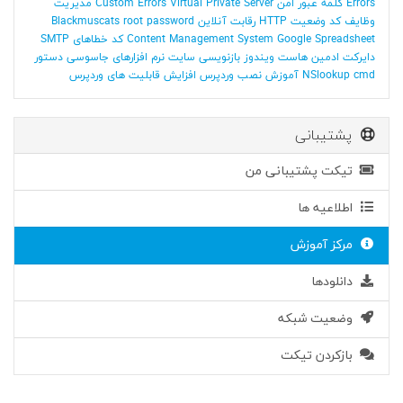
Errors
کلمه عبور امن
Virtual Private Server
Custom Errors
مدیریت
وظایف
کد وضعیت HTTP
رقابت آنلاین
root password
Blackmuscats
Google Spreadsheet
Content Management System
کد خطاهای SMTP
دایرکت ادمین
هاست ویندوز
بازنویسی سایت
نرم افزارهای جاسوسی
دستور
NSlookup cmd
آموزش نصب وردپرس
افزایش قابلیت های وردپرس
پشتیبانی
تیکت پشتیبانی من
اطلاعیه ها
مرکز آموزش
دانلودها
وضعیت شبکه
بازکردن تیکت