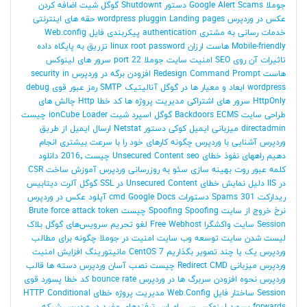
جوملا
Scams
Google Alert
دستور Shutdownt
گوگل شیت
اضافه کردن
عکس در وردپرس
Landing pages
wordpress pluggin
حقه های اینترنتی
خدمات رسانی به مشتری
authentication
پیکربندی فایل Web.config
Mobile-friendly
هاست ارزان
linux root password
تزریق به پایگاه داده
تاثیرات آن روی SEO
امنیت سایت جوملا
port 22
سرور های لینوکس
هاست
Command Prompt
Redesign
افزودن برگه در وردپرس
security in
wordpress
ابعاد و معیار ها در گوگل آنالیتیک
SMTP
رمز عبور قوی
debug
HttpOnly
سرور های اشتراکی
مدیریت پروژه ها
کد خطا Http
چالش های
طراحی سایت
ECMS
Backdoors
گوگل اسپرد شیت
ionCube Loader چیست
directadmin
میزبانی ایمیل
کوکی
دستور Netstat
ارسال ایمیل از طریق
وردپرس
آشنایی با وردپرس
چگونه کارهای خود را با سرعت بیشتری انجام
دهیم
راههای نفوذ
خطای Unsecured Content
seo چیست
2016٬ دانلود
کلمه عبور روت
بهینه سازی سئو
به روزرسانی وردپرس
آموزش ساخت CSR
در IIS
دلیل نمایش خطای Unsecured Content در SSL
گوگل آلرت
دیتابیس
ریدارکت 301
Spams
دستورات cmd
Google Docs
آپلود عکس در وردپرس
نرخ خروج از سایت
Spoofing Spoofing چیست
token
Brute force attack
Session
سایت واکشگرا
Free Webhost
لغو تحریم سرویس‌های گوگل
بلاک
لیست شدن سایت
توسعه وب سایت
امنیت در جوملا
چگونه برای مطالب
وردپرس یک یا چند تصویر بگذاریم
CentOS 7
مانیتورینگ
افزایش امنیت
وردپرس
میزبانی
CMD چیست
Redirect
نصب آسان وردپرس
دسته ها
قالب
وردپرس
نحوه افزودن سربرگ ها در وردپرس
bounce rate
کد خطا
پسورد قوی
Session
ساختار فایل Web.Config
مدیریت پروژه
خطای HTTP
Conditional
forwards
پسورد لینوکس
سی ام اس
ترفندهای مفید در وردپرس
شبکه