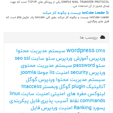
SIMPLE MAIL TRANSFER PROTOCOL یکی از پروتکل های TCP/IP است که جهت
ارسال ایمیل از آن استفاده می...
ionCube Loader چیست و چگونه کار میکند
ionCube Loader چیست و چگونه کار میکند بطور کلی Ioncube یک ماژول php است که
فایل های رمزگذاری...
برچسب ها
wordpress
cms
سیستم مدیریت محتوا
وردپرس
آموزش وردپرس
سئو سایت
ssl
seo
سئو
password
سیستم مدیریت محتوی
وردپرس
security
امنیت
iis
جوملا
joomla
سیستم مدیریت محتوا وردپرس
گوگل
آنالیتیک
plugin
گوگل وبمستر
htaccess
لینوکس
حفره های امنیتی
امنیت سایت
linux
commands
نقاط آسیب پذیری
فایل پیکربندی
پسورد
Ranking
امنیت وردپرس
فایل