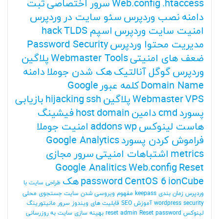
.htaccess
Web.config
سرور اختصاصی
ثبت
دامنه
نصب وردپرس
سئو سایت در وردپرس
امنیت سایت وردپرس
اسپم
TLDS
hack
مدیریت محتوا وردپرس
Password Security
ضعف های امنیتی
Webmaster Tools
پلاگین
وردپرس
گوگل آنالتیک
هک شدن جوملا
دامنه
Domain Name
کلمه عبور
Google
VPS
Webmaster
پلاگین
ssh
hijacking
بازیابی
پسورد
cmd
دامین
domain
host
فیشینگ
هاست لینوکس
wp
addons
امنیت جوملا
فراموش کردن پسورد
Google Analytics
metrics
اشتباهات امنیتی
سرور مجازی
Google Analitics
Web.config
Reset
ionCube
CentOS 6
password
هک
طراحی سایت با
وردپرس
زمان بندی
keepass
مفهوم ویروسی شدن سایت
جستجوی محلی
wordpress security
آموزش SEO
قابلیت های ویندوز سرور
مانیتورینگ
لینوکس
reset admin Reset password
بهینه سازی سایت
به روزرسانی