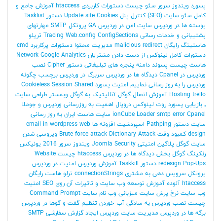
پسورد ویندوز سرور
سئو چیست
دستورات کاربردی htaccess
آموزش جامع و
کامل سئو سایت (SEO)
کنترل پنل
Cookies
Update site
دستور Tasklist
پوسته ها در وردپرس
سایت امن در وردپرس
GA
پروتکل SMTP
مهارتهای
پشتیبانی و خدمات رسانی
ConfigSections
Tracing Web.config
تریلو
هاستینگ رایگان
malicious redirect
مدیریت محتوا
دستورات پرکاربرد cmd
دستورات کامل لینوکس
از دست دادن مشتریان
Google Analytics
Network
هاست چیست
پسوند دامنه
پنجره های تبلیغاتی
دستور Cipher
نصب
وردپرس در Cpanel
دیدگاه ها در وردپرس
سربرگ در وردپرس
برچسب
چگونه
وردپرس را به روز رسانی نماییم
امنیت پسورد
Shared
Cookieless Session
trello
Hosting
آموزش اتصال گوگل آنالیتیک به گوگل وبمستر
طراحی سایت
٬ بازیابی پسورد روت لینوکس
دروپال
اهمیت به روزرسانی وردپرس و جوملا
Cpanel
smtp error
ionCube Loader
سایت
هاست ایران
به روز رسانی
سایت
دستور Pathping
اسپردشیت
افزونه ها
web
email in wordpress
design
کمبود وقت
Brute force attack Dictionary Attack
ویروسی شدن
سایت
گوگل
پلاگین امنیتی
Joomla Security
ویندوز سرور 2016
یونیکس
رنکینگ گوگل
بخش دیدگاه ها در وردپرس
htaccess چیست
Website
Pop-Ups
redesign
دستور Taskkill
آموزش وردپرس امنیت در وردپرس
پروتکل
سرویس دهی به مشتری
connectionStrings
ترلو
هاست رایگان
htaccess آلوده
آموزش
توسعه وب سایت و تاثیرات آن روی SEO
امنیت
وب سایت
نرخ پرش سایت
میزبانی وب
نام سایت
Command Prompt
چیست
نصب وردپرس به سادگي آب خوردن
تنظیم گفت و گوها در وردپرس
برگه ها در وردپرس
مدیریت سایت وردپرس
ایجاد گزارش سفارشی
SMTP