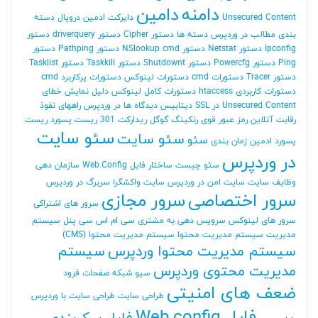
دامنه
دامین
Unsecured Content
دایرکت ادمین
دروپال
دسته
بندی مطالب در وردپرس
دسته ها
دستور Cipher
دستور driverquery
دستور
Ipconfig
دستور Netstat
دستور NSlookup cmd
دستور Pathping
دستور
Ping
دستور Powercfg
دستور Shutdownt
دستور Taskkill
دستور Tasklist
دستور Tracer
دستورات cmd
دستورات لینوکس
دستورات پرکاربرد cmd
دستورات کاربردی htaccess
دستورات کامل لینوکس
دلیل نمایش خطای
Unsecured Content در SSL
دیتابیس
دیدگاه ها در وردپرس
راههای نفوذ
رقابت آنلاین
رمز عبور قوی
رنکینگ گوگل
ریدارکت 301
ریست پسورد
ریست
سئو سایت
سئو سایت
سئو
پسورد ادمین
زمان بندی
در وردپرس
سئو چیست
ساختار فایل Web.Config
سازمان دهی
وظایف
سایت
سایت امن در وردپرس
سایت واکشگرا
سربرگ در وردپرس
سرور اختصاصی
سرور مجازی
سرور های اشتراکی
سرور های لینوکس
سرویس دهی به مشتری
سی ام اس
سی پنل
سیستم
مدیریت
سیستم مدیریت محتوا
سیستم مدیریت محتوا (CMS)
سیستم مدیریت محتوا وردپرس
سیستم
مدیریت محتوی وردپرس
سیو
شبکه
صفحات فرود
ضعف های امنیتی
طراحی سایت
طراحی سایت با وردپرس