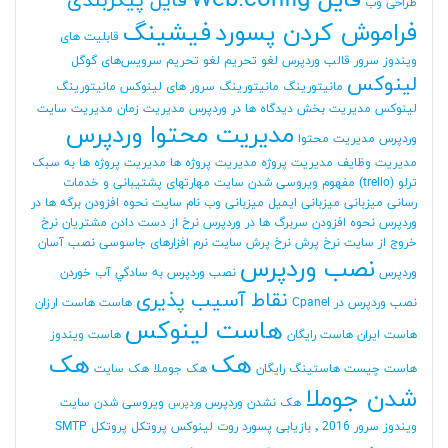
فایل Web.config
فایل پیکربندی
طراحی وب
فراموش کردن پسورد
فیشینگ
قابلیت های
ویندوز سرور
قالب وردپرس
لغو تحریم
لغو تحریم سرویس‌های گوگل
لینوکس
مانیتورینگ
مانیتورینگ سرور های لینوکس
مانیتورینگ
لینوکس
مدیریت بخش دیدگاه ها در وردپرس
مدیریت زمان
مدیریت سایت
مدیریت محتوا وردپرس
وردپرس
مدیریت محتوا
مدیریت وظایف
مدیریت پروژه
مدیریت پروژه ها
مدیریت پروژه ها به سبک
ترلو (trello)
مفهوم ویروسی شدن سایت
مهارتهای پشتیبانی و خدمات
رسانی
میزبانی
میزبانی ایمیل
میزبانی وب
نام سایت
نحوه افزودن برگه ها در
وردپرس
نحوه افزودن سربرگ ها در وردپرس
نرخ از دست دادن مشتریان
نرخ
خروج از سایت
نرخ پرش
نرخ پرش سایت
نرم افزارهای جاسوسی
نصب آسان
نصب وردپرس
وردپرس
نصب وردپرس به سادگي آب خوردن
نقاط آسیب پذیری
نصب وردپرس در Cpanel
هاست
هاست ارزان
هاست لینوکس
هاست ایران
هاست رایگان
هاست ویندوز
هک
هک
هاست چیست
هاستینگ رایگان
هک جوملا
هک سایت
شدن جوملا
هک نشدن وردپرس
ویروسی شدن سایت
وردپرس
ویندوز سرور 2016
٬ بازیابی پسورد روت لینوکس
پروتکل
پروتکل SMTP