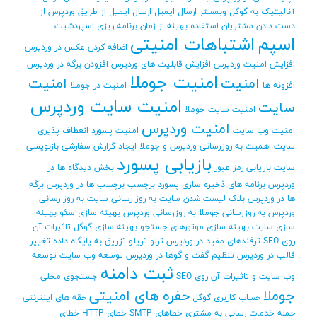
آنالیتیک به گوگل وبمستر
ارسال ایمیل
ارسال ایمیل از طریق وردپرس
از
دست دادن مشتریان
استفاده بهینه از زمان برنامه ریزی
اسپردشیت
اسپم
اشتباهات امنیتی
اضافه کردن عکس در وردپرس
افزایش امنیت وردپرس
افزایش قابلیت های وردپرس
افزودن برگه در وردپرس
امنیت جوملا
امنیت
امنیت
افزونه ها
امنیت در جوملا
امنیت سایت وردپرس
سایت
امنیت سایت جوملا
امنیت وردپرس
امنیت وب سایت
امنیت پسورد
انعطاف پذیری
سایت
اهمیت به روزرسانی وردپرس و جوملا
ایجاد گزارش سفارشی
بازنویسی
بازیابی پسورد
سایت
بازیابی رمز عبور
بخش دیدگاه ها در
وردپرس
برنامه های ذخیره سازی پسورد
برچسب
برچسب ها در وردپرس
برگه
ها در وردپرس
بلاک لیست شدن سایت
به روز رسانی سایت
به روز رسانی
وردپرس
به روزرسانی جوملا
به روزرسانی وردپرس
بهینه سازی سئو
بهینه
سازی سایت
بهینه سازی موتورهای جستجو
بهینه سازی گوگل
تاثیرات آن
روی SEO
ترفندهای مفید در وردپرس
ترلو
تریلو
تزریق به پایگاه داده
تغییر
قالب در وردپرس
تنظیم گفت و گوها در وردپرس
توسعه وب سایت
توسعه
ثبت دامنه
وب سایت و تاثیرات آن روی SEO
جستجوی محلی
جوملا
حفره های امنیتی
حساب کاربری گوگل
حقه های اینترنتی
حمله
خدمات رسانی به مشتری
خطاهای SMTP
خطای HTTP
خطای