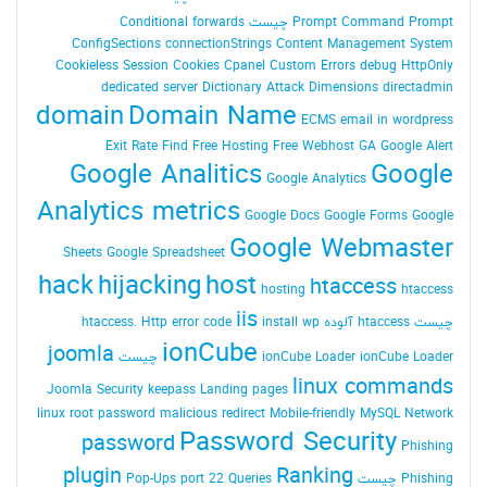
Command Prompt چیست
Prompt
Conditional forwards
ConfigSections
connectionStrings
Content Management System
Cookieless Session
Cookies
Cpanel
Custom Errors
debug HttpOnly
dedicated server
Dictionary Attack
Dimensions
directadmin
domain
Domain Name
ECMS
email in wordpress
Exit Rate
Find
Free Hosting
Free Webhost
GA
Google Alert
Google Analitics
Google
Google Analytics
Analytics metrics
Google Docs
Google Forms
Google
Google Webmaster
Sheets
Google Spreadsheet
hack
hijacking
host
htaccess
hosting
htaccess
iis
چیست
htaccess آلوده
install wp
Http error code
htaccess.
ionCube
joomla
ionCube Loader چیست
ionCube Loader
linux commands
Joomla Security
keepass
Landing pages
linux root password
malicious redirect
Mobile-friendly
MySQL
Network
Password Security
password
Phishing
plugin
Ranking
Phishing چیست
Queries
port 22
Pop-Ups