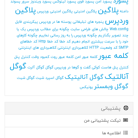
پسورد
پسورد امن
پسورد قوی
پسورد لینوکس
پسورد ویندوز سرور
پسوند
پلاگین
پلاگین
دامنه
پلاگین امنیتی
پلاگین امنیتی وردپرس
وردپرس
پنجره های تبلیغاتی
پوسته ها در وردپرس
پیکربندی فایل
Web.config
چالش های طراحی سایت
چگونه برای مطالب وردپرس یک یا
چند تصویر بگذاریم
چگونه وردپرس را به روز رسانی نماییم
چگونه کارهای
خود را با سرعت بیشتری انجام دهیم
کد خطا
کد خطا Http
کد خطاهای
SMTP
کد وضعیت HTTP
کلاهبرداری اینترنتی
کلاهبرداری های اینترنتی
کلمه عبور
کلمه عبور امن
کلمه عبور روت
کمبود وقت
کنترل پنل
گوگل
کنترل پنل هاست
کوکی
گفت و گوها در وردپرس
گوگل
گوگل آلرت
آنالتیک
گوگل آنالیتیک
گوگل اسپرد شیت
گوگل شیت
گوگل وبمستر
یونیکس
پشتیبانی
تیکت پشتیبانی من
اطلاعیه ها