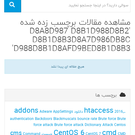
مشاهده مقالات برچسب زده شده
'D8A8D987 D8B1D988D8B2
D8B1D8B3D8A7D986DB8C
D988D8B1D8AFD9BED8B1D8B3'
هیچ مقاله ای پیدا نشد
برچسب ها
addons
.htaccess
2016٬ دانلود
AppSettings
Adware
authentication
Backdoors
Blackmuscats
bounce rate
Brute force
Brute
force attack
Brute force attack Dictionary Attack
Centos
CentOS 6
cmd
cms
CMD چیست
CentOS 7
Command