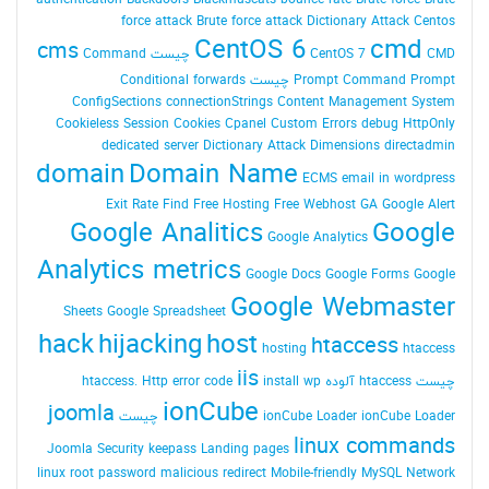
authentication
Backdoors
Blackmuscats
bounce rate
Brute force
Brute
force attack
Brute force attack Dictionary Attack
Centos
CentOS 6
cmd
cms
CMD چیست
CentOS 7
Command
Command Prompt چیست
Prompt
Conditional forwards
ConfigSections
connectionStrings
Content Management System
Cookieless Session
Cookies
Cpanel
Custom Errors
debug HttpOnly
dedicated server
Dictionary Attack
Dimensions
directadmin
domain
Domain Name
ECMS
email in wordpress
Exit Rate
Find
Free Hosting
Free Webhost
GA
Google Alert
Google Analitics
Google
Google Analytics
Analytics metrics
Google Docs
Google Forms
Google
Google Webmaster
Sheets
Google Spreadsheet
hack
hijacking
host
htaccess
hosting
htaccess
iis
چیست
htaccess آلوده
install wp
Http error code
htaccess.
ionCube
joomla
ionCube Loader چیست
ionCube Loader
linux commands
Joomla Security
keepass
Landing pages
linux root password
malicious redirect
Mobile-friendly
MySQL
Network