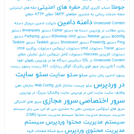
جوملا
حفره های امنیتی
حساب کاربری گوگل
حقه های اینترنتی
حمله
خدمات رسانی به مشتری
خطاهای SMTP
خطای HTTP
خطای
دامنه
دامین
Unsecured Content
دایرکت ادمین
دروپال
دسته
بندی مطالب در وردپرس
دسته ها
دستور Cipher
دستور driverquery
دستور
Ipconfig
دستور Netstat
دستور NSlookup cmd
دستور Pathping
دستور
Ping
دستور Powercfg
دستور Shutdownt
دستور Taskkill
دستور Tasklist
دستور Tracer
دستورات cmd
دستورات لینوکس
دستورات پرکاربرد cmd
دستورات کاربردی htaccess
دستورات کامل لینوکس
دلیل نمایش خطای
Unsecured Content در SSL
دیتابیس
دیدگاه ها در وردپرس
راههای نفوذ
رقابت آنلاین
رمز عبور قوی
رنکینگ گوگل
ریدارکت 301
ریست پسورد
ریست
سئو سایت
سئو سایت
سئو
پسورد ادمین
زمان بندی
در وردپرس
سئو چیست
ساختار فایل Web.Config
سازمان دهی
وظایف
سایت
سایت امن در وردپرس
سایت واکشگرا
سربرگ در وردپرس
سرور اختصاصی
سرور مجازی
سرور های اشتراکی
سرور های لینوکس
سرویس دهی به مشتری
سی ام اس
سی پنل
سیستم
مدیریت
سیستم مدیریت محتوا
سیستم مدیریت محتوا (CMS)
سیستم مدیریت محتوا وردپرس
سیستم
مدیریت محتوی وردپرس
سیو
شبکه
صفحات فرود