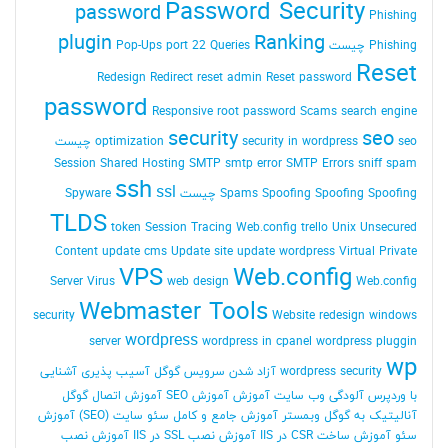
Password Security
password
Phishing
plugin
Ranking
Phishing چیست
Queries
port 22
Pop-Ups
Reset
Redesign
Redirect
reset admin Reset password
password
Responsive
root password
Scams
search engine
security
seo
seo چیست
security in wordpress
optimization
Session
Shared Hosting
SMTP
smtp error
SMTP Errors
sniff
spam
ssh
ssl
Spoofing Spoofing چیست
Spoofing
Spams
Spyware
TLDS
token Session
Tracing Web.config
trello
Unix
Unsecured
Content
update cms
Update site
update wordpress
Virtual Private
VPS
Web.config
Server
Virus
web design
Web.config
Webmaster Tools
security
Website redesign
windows
wordpress
server
wordpress in cpanel
wordpress pluggin
wp
wordpress security
آزاد شدن سرویس گوگل
آسیب پذیری
آشنایی
با وردپرس
آلودگی وب سایت
آموزش
آموزش SEO
آموزش اتصال گوگل
آنالیتیک به گوگل وبمستر
آموزش جامع و کامل سئو سایت (SEO)
آموزش
سئو
آموزش ساخت CSR در IIS
آموزش نصب SSL در IIS
آموزش نصب