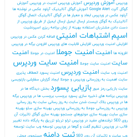
آموزش وردپرس
وردپرس
آموزش وردپرس امنیت در وردپرس
آموزش
گوگل آلرت Google Alert
آموزش گوگل آنالیتیک
آپلود عکس در نوشته ها
آپلود عکس در وردپرس
ابعاد و معیار ها در گوگل آنالیتیک
اتصال گوگل
آنالیتیک به گوگل وبمستر
ارسال ایمیل
ارسال ایمیل از طریق وردپرس
از
دست دادن مشتریان
استفاده بهینه از زمان برنامه ریزی
اسپردشیت
اسپم
اشتباهات امنیتی
اضافه کردن عکس در وردپرس
افزایش امنیت وردپرس
افزایش قابلیت های وردپرس
افزودن برگه در وردپرس
امنیت جوملا
امنیت
امنیت
افزونه ها
امنیت در جوملا
امنیت سایت وردپرس
سایت
امنیت سایت جوملا
امنیت وردپرس
امنیت وب سایت
امنیت پسورد
انعطاف پذیری
سایت
اهمیت به روزرسانی وردپرس و جوملا
ایجاد گزارش سفارشی
بازنویسی
بازیابی پسورد
سایت
بازیابی رمز عبور
بخش دیدگاه ها در
وردپرس
برنامه های ذخیره سازی پسورد
برچسب
برچسب ها در وردپرس
برگه
ها در وردپرس
بلاک لیست شدن سایت
به روز رسانی سایت
به روز رسانی
وردپرس
به روزرسانی جوملا
به روزرسانی وردپرس
بهینه سازی سئو
بهینه
سازی سایت
بهینه سازی موتورهای جستجو
بهینه سازی گوگل
تاثیرات آن
روی SEO
ترفندهای مفید در وردپرس
ترلو
تریلو
تزریق به پایگاه داده
تغییر
قالب در وردپرس
تنظیم گفت و گوها در وردپرس
توسعه وب سایت
توسعه
ثبت دامنه
وب سایت و تاثیرات آن روی SEO
جستجوی محلی