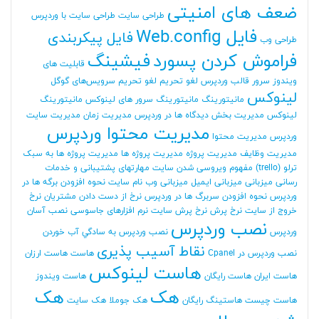
ضعف های امنیتی
طراحی سایت
طراحی سایت با وردپرس
فایل Web.config
فایل پیکربندی
طراحی وب
فراموش کردن پسورد
فیشینگ
قابلیت های
ویندوز سرور
قالب وردپرس
لغو تحریم
لغو تحریم سرویس‌های گوگل
لینوکس
مانیتورینگ
مانیتورینگ سرور های لینوکس
مانیتورینگ
لینوکس
مدیریت بخش دیدگاه ها در وردپرس
مدیریت زمان
مدیریت سایت
مدیریت محتوا وردپرس
وردپرس
مدیریت محتوا
مدیریت وظایف
مدیریت پروژه
مدیریت پروژه ها
مدیریت پروژه ها به سبک
ترلو (trello)
مفهوم ویروسی شدن سایت
مهارتهای پشتیبانی و خدمات
رسانی
میزبانی
میزبانی ایمیل
میزبانی وب
نام سایت
نحوه افزودن برگه ها در
وردپرس
نحوه افزودن سربرگ ها در وردپرس
نرخ از دست دادن مشتریان
نرخ
خروج از سایت
نرخ پرش
نرخ پرش سایت
نرم افزارهای جاسوسی
نصب آسان
نصب وردپرس
وردپرس
نصب وردپرس به سادگي آب خوردن
نقاط آسیب پذیری
نصب وردپرس در Cpanel
هاست
هاست ارزان
هاست لینوکس
هاست ایران
هاست رایگان
هاست ویندوز
هک
هک
هاست چیست
هاستینگ رایگان
هک جوملا
هک سایت