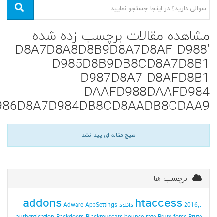
مشاهده مقالات برچسب زده شده
'D8A7D8A8D8B9D8A7D8AF D988
D985D8B9DB8CD8A7D8B1
D987D8A7 D8AFD8B1
DAAFD988DAAFD984
986D8A7D984DB8CD8AADB8CDAA9'
هیچ مقاله ای پیدا نشد
برچسب ها
addons
.htaccess
2016٬ دانلود
AppSettings
Adware