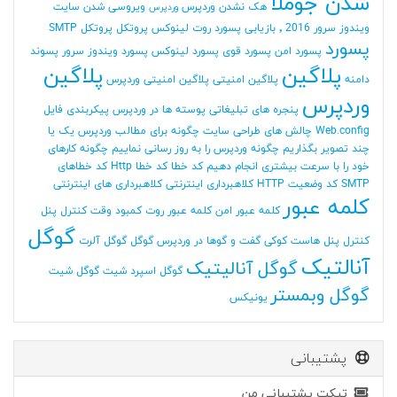
شدن جوملا
هک نشدن وردپرس
ویروسی شدن سایت
وردپرس
ویندوز سرور 2016
٬ بازیابی پسورد روت لینوکس
پروتکل
پروتکل SMTP
پسورد
پسورد امن
پسورد قوی
پسورد لینوکس
پسورد ویندوز سرور
پسوند
پلاگین
پلاگین
دامنه
پلاگین امنیتی
پلاگین امنیتی وردپرس
وردپرس
پنجره های تبلیغاتی
پوسته ها در وردپرس
پیکربندی فایل
Web.config
چالش های طراحی سایت
چگونه برای مطالب وردپرس یک یا
چند تصویر بگذاریم
چگونه وردپرس را به روز رسانی نماییم
چگونه کارهای
خود را با سرعت بیشتری انجام دهیم
کد خطا
کد خطا Http
کد خطاهای
SMTP
کد وضعیت HTTP
کلاهبرداری اینترنتی
کلاهبرداری های اینترنتی
کلمه عبور
کلمه عبور امن
کلمه عبور روت
کمبود وقت
کنترل پنل
گوگل
کنترل پنل هاست
کوکی
گفت و گوها در وردپرس
گوگل
گوگل آلرت
آنالتیک
گوگل آنالیتیک
گوگل اسپرد شیت
گوگل شیت
گوگل وبمستر
یونیکس
پشتیبانی
تیکت پشتیبانی من