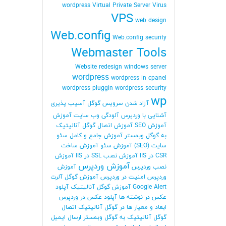
wordpress
Virtual Private Server
Virus
VPS
web design
Web.config
Web.config security
Webmaster Tools
Website redesign
windows server
wordpress
wordpress in cpanel
wordpress pluggin
wordpress security
wp
آزاد شدن سرویس گوگل
آسیب پذیری
آشنایی با وردپرس
آلودگی وب سایت
آموزش
آموزش SEO
آموزش اتصال گوگل آنالیتیک
به گوگل وبمستر
آموزش جامع و کامل سئو
سایت (SEO)
آموزش سئو
آموزش ساخت
CSR در IIS
آموزش نصب SSL در IIS
آموزش
آموزش وردپرس
نصب وردپرس
آموزش
وردپرس امنیت در وردپرس
آموزش گوگل آلرت
Google Alert
آموزش گوگل آنالیتیک
آپلود
عکس در نوشته ها
آپلود عکس در وردپرس
ابعاد و معیار ها در گوگل آنالیتیک
اتصال
گوگل آنالیتیک به گوگل وبمستر
ارسال ایمیل