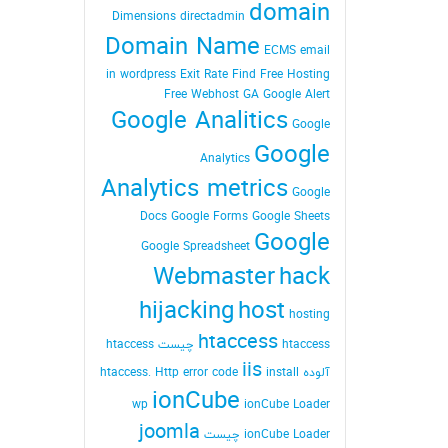
domain
Dimensions
directadmin
Domain Name
ECMS
email
in wordpress
Exit Rate
Find
Free Hosting
Free Webhost
GA
Google Alert
Google Analitics
Google
Google
Analytics
Analytics metrics
Google
Docs
Google Forms
Google Sheets
Google
Google Spreadsheet
Webmaster
hack
hijacking
host
hosting
htaccess
htaccess چیست
htaccess
iis
آلوده
install
Http error code
htaccess.
ionCube
wp
ionCube Loader
joomla
ionCube Loader چیست