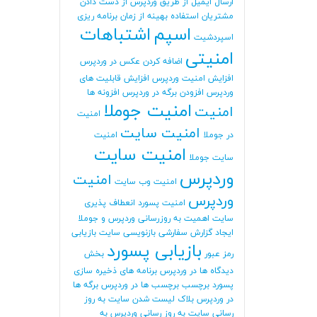
ارسال ایمیل از طریق وردپرس
از دست دادن
مشتریان
استفاده بهینه از زمان برنامه ریزی
اسپم
اشتباهات
اسپردشیت
امنیتی
اضافه کردن عکس در وردپرس
افزایش امنیت وردپرس
افزایش قابلیت های
وردپرس
افزودن برگه در وردپرس
افزونه ها
امنیت جوملا
امنیت
امنیت
امنیت سایت
در جوملا
امنیت
امنیت سایت
سایت جوملا
وردپرس
امنیت
امنیت وب سایت
وردپرس
امنیت پسورد
انعطاف پذیری
سایت
اهمیت به روزرسانی وردپرس و جوملا
ایجاد گزارش سفارشی
بازنویسی سایت
بازیابی
بازیابی پسورد
رمز عبور
بخش
دیدگاه ها در وردپرس
برنامه های ذخیره سازی
پسورد
برچسب
برچسب ها در وردپرس
برگه ها
در وردپرس
بلاک لیست شدن سایت
به روز
رسانی سایت
به روز رسانی وردپرس
به