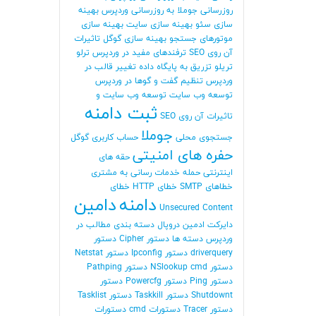
روزرسانی جوملا
به روزرسانی وردپرس
بهینه
سازی سئو
بهینه سازی سایت
بهینه سازی
موتورهای جستجو
بهینه سازی گوگل
تاثیرات
آن روی SEO
ترفندهای مفید در وردپرس
ترلو
تریلو
تزریق به پایگاه داده
تغییر قالب در
وردپرس
تنظیم گفت و گوها در وردپرس
توسعه وب سایت
توسعه وب سایت و
ثبت دامنه
تاثیرات آن روی SEO
جوملا
جستجوی محلی
حساب کاربری گوگل
حفره های امنیتی
حقه های
اینترنتی
حمله
خدمات رسانی به مشتری
خطاهای SMTP
خطای HTTP
خطای
دامنه
دامین
Unsecured Content
دایرکت ادمین
دروپال
دسته بندی مطالب در
وردپرس
دسته ها
دستور Cipher
دستور
driverquery
دستور Ipconfig
دستور Netstat
دستور NSlookup cmd
دستور Pathping
دستور Ping
دستور Powercfg
دستور
Shutdownt
دستور Taskkill
دستور Tasklist
دستور Tracer
دستورات cmd
دستورات