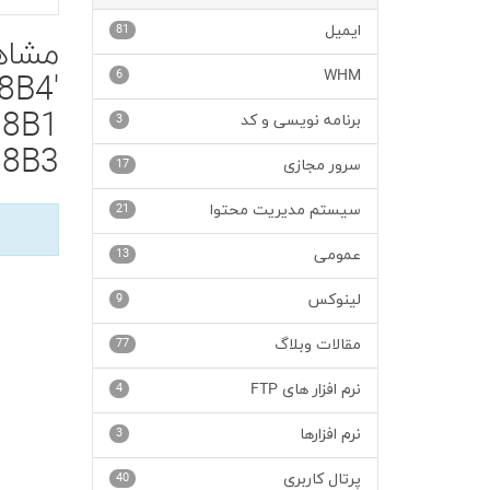
ایمیل
81
مشاه
6
WHM
8B4
D8B1
برنامه نویسی و کد
3
8B3'
سرور مجازی
17
سیستم مدیریت محتوا
21
عمومی
13
لینوکس
9
مقالات وبلاگ
77
نرم افزار های FTP
4
نرم افزارها
3
پرتال کاربری
40