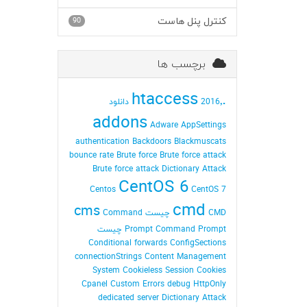
کنترل پنل هاست
90
برچسب ها
.htaccess
2016٬ دانلود
addons
Adware
AppSettings
authentication
Backdoors
Blackmuscats
bounce rate
Brute force
Brute force attack
Brute force attack Dictionary Attack
CentOS 6
Centos
CentOS 7
cmd
cms
CMD چیست
Command
Command Prompt چیست
Prompt
Conditional forwards
ConfigSections
connectionStrings
Content Management
System
Cookieless Session
Cookies
Cpanel
Custom Errors
debug HttpOnly
dedicated server
Dictionary Attack