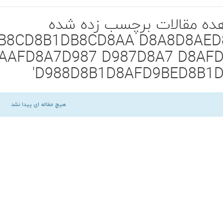
ده مقالات برچسب زده شده
DB8CD8B1DB8CD8AA D8A8D8AED
AAFD8A7D987 D987D8A7 D8AF
D988D8B1D8AFD9BED8B1D
هیچ مقاله ای پیدا نشد