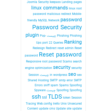
Joomla Security
keepass
Landing pages
linux commands
linux root
password
malicious redirect
Mobile-
password
friendly
MySQL
Network
Password Security
plugin
Phishing Phishing چیست
Pop-
Ranking
Ups
port 22
Queries
Redesign
Redirect
reset admin Reset
Reset password
password
Responsive
root password
Scams
search
security
engine optimization
security
seo
seo چیست
in wordpress
Session
Shared Hosting
SMTP
smtp error
SMTP
Errors
sniff
spam
Spams
Spoofing
Spoofing Spoofing چیست
Spyware
ssh
TLDS
ssl
token Session
Tracing Web.config
trello
Unix
Unsecured
Content
update cms
Update site
update