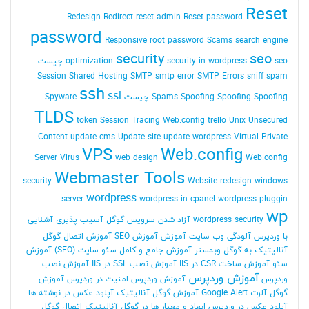
Reset
Redesign
Redirect
reset admin Reset password
password
Responsive
root password
Scams
search engine
security
seo
seo چیست
security in wordpress
optimization
Session
Shared Hosting
SMTP
smtp error
SMTP Errors
sniff
spam
ssh
ssl
Spoofing Spoofing چیست
Spoofing
Spams
Spyware
TLDS
token Session
Tracing Web.config
trello
Unix
Unsecured
Content
update cms
Update site
update wordpress
Virtual Private
VPS
Web.config
Server
Virus
web design
Web.config
Webmaster Tools
security
Website redesign
windows
wordpress
server
wordpress in cpanel
wordpress pluggin
wp
wordpress security
آزاد شدن سرویس گوگل
آسیب پذیری
آشنایی
با وردپرس
آلودگی وب سایت
آموزش
آموزش SEO
آموزش اتصال گوگل
آنالیتیک به گوگل وبمستر
آموزش جامع و کامل سئو سایت (SEO)
آموزش
سئو
آموزش ساخت CSR در IIS
آموزش نصب SSL در IIS
آموزش نصب
آموزش وردپرس
وردپرس
آموزش وردپرس امنیت در وردپرس
آموزش
گوگل آلرت Google Alert
آموزش گوگل آنالیتیک
آپلود عکس در نوشته ها
آپلود عکس در وردپرس
ابعاد و معیار ها در گوگل آنالیتیک
اتصال گوگل