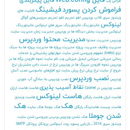
فایل Web.config
فایل پیکربندی
طراحی وب
فراموش کردن پسورد
فیشینگ
قابلیت های
ویندوز سرور
قالب وردپرس
لغو تحریم
لغو تحریم سرویس‌های گوگل
لینوکس
مانیتورینگ
مانیتورینگ سرور های لینوکس
مانیتورینگ
لینوکس
مدیریت بخش دیدگاه ها در وردپرس
مدیریت زمان
مدیریت سایت
مدیریت محتوا وردپرس
وردپرس
مدیریت محتوا
مدیریت وظایف
مدیریت پروژه
مدیریت پروژه ها
مدیریت پروژه ها به سبک
ترلو (trello)
مفهوم ویروسی شدن سایت
مهارتهای پشتیبانی و خدمات
رسانی
میزبانی
میزبانی ایمیل
میزبانی وب
نام سایت
نحوه افزودن برگه ها در
وردپرس
نحوه افزودن سربرگ ها در وردپرس
نرخ از دست دادن مشتریان
نرخ
خروج از سایت
نرخ پرش
نرخ پرش سایت
نرم افزارهای جاسوسی
نصب آسان
نصب وردپرس
وردپرس
نصب وردپرس به سادگي آب خوردن
نقاط آسیب پذیری
نصب وردپرس در Cpanel
هاست
هاست ارزان
هاست لینوکس
هاست ایران
هاست رایگان
هاست ویندوز
هک
هک
هاست چیست
هاستینگ رایگان
هک جوملا
هک سایت
شدن جوملا
هک نشدن وردپرس
ویروسی شدن سایت
وردپرس
ویندوز سرور 2016
٬ بازیابی پسورد روت لینوکس
پروتکل
پروتکل SMTP