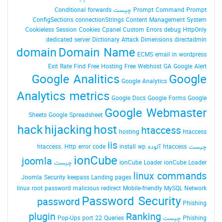
Command Prompt چیست
Prompt
Conditional forwards
ConfigSections
connectionStrings
Content Management System
Cookieless Session
Cookies
Cpanel
Custom Errors
debug HttpOnly
dedicated server
Dictionary Attack
Dimensions
directadmin
domain
Domain Name
ECMS
email in wordpress
Exit Rate
Find
Free Hosting
Free Webhost
GA
Google Alert
Google Analitics
Google
Google Analytics
Analytics metrics
Google Docs
Google Forms
Google
Google Webmaster
Sheets
Google Spreadsheet
hack
hijacking
host
htaccess
hosting
htaccess
iis
چیست
htaccess آلوده
install wp
Http error code
htaccess.
ionCube
joomla
ionCube Loader چیست
ionCube Loader
linux commands
Joomla Security
keepass
Landing pages
linux root password
malicious redirect
Mobile-friendly
MySQL
Network
Password Security
password
Phishing
plugin
Ranking
Phishing چیست
Queries
port 22
Pop-Ups