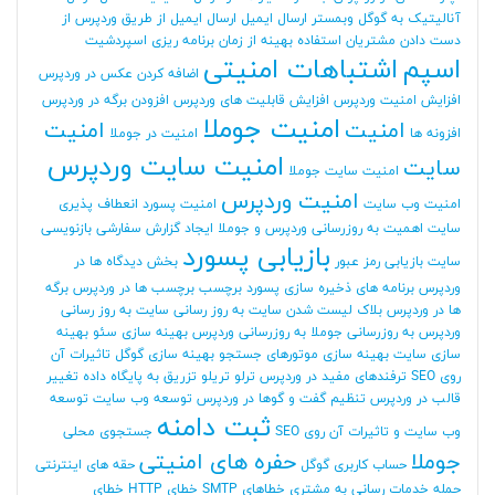
آنالیتیک به گوگل وبمستر
ارسال ایمیل
ارسال ایمیل از طریق وردپرس
از
دست دادن مشتریان
استفاده بهینه از زمان برنامه ریزی
اسپردشیت
اسپم
اشتباهات امنیتی
اضافه کردن عکس در وردپرس
افزایش امنیت وردپرس
افزایش قابلیت های وردپرس
افزودن برگه در وردپرس
امنیت جوملا
امنیت
امنیت
افزونه ها
امنیت در جوملا
امنیت سایت وردپرس
سایت
امنیت سایت جوملا
امنیت وردپرس
امنیت وب سایت
امنیت پسورد
انعطاف پذیری
سایت
اهمیت به روزرسانی وردپرس و جوملا
ایجاد گزارش سفارشی
بازنویسی
بازیابی پسورد
سایت
بازیابی رمز عبور
بخش دیدگاه ها در
وردپرس
برنامه های ذخیره سازی پسورد
برچسب
برچسب ها در وردپرس
برگه
ها در وردپرس
بلاک لیست شدن سایت
به روز رسانی سایت
به روز رسانی
وردپرس
به روزرسانی جوملا
به روزرسانی وردپرس
بهینه سازی سئو
بهینه
سازی سایت
بهینه سازی موتورهای جستجو
بهینه سازی گوگل
تاثیرات آن
روی SEO
ترفندهای مفید در وردپرس
ترلو
تریلو
تزریق به پایگاه داده
تغییر
قالب در وردپرس
تنظیم گفت و گوها در وردپرس
توسعه وب سایت
توسعه
ثبت دامنه
وب سایت و تاثیرات آن روی SEO
جستجوی محلی
جوملا
حفره های امنیتی
حساب کاربری گوگل
حقه های اینترنتی
حمله
خدمات رسانی به مشتری
خطاهای SMTP
خطای HTTP
خطای