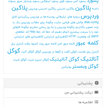
پسورد
پسورد امن
پسورد قوی
پسورد لینوکس
پسورد ویندوز سرور
پسوند
پلاگین
پلاگین
دامنه
پلاگین امنیتی
پلاگین امنیتی وردپرس
وردپرس
پنجره های تبلیغاتی
پوسته ها در وردپرس
پیکربندی فایل
Web.config
چالش های طراحی سایت
چگونه برای مطالب وردپرس یک یا
چند تصویر بگذاریم
چگونه وردپرس را به روز رسانی نماییم
چگونه کارهای
خود را با سرعت بیشتری انجام دهیم
کد خطا
کد خطا Http
کد خطاهای
SMTP
کد وضعیت HTTP
کلاهبرداری اینترنتی
کلاهبرداری های اینترنتی
کلمه عبور
کلمه عبور امن
کلمه عبور روت
کمبود وقت
کنترل پنل
گوگل
کنترل پنل هاست
کوکی
گفت و گوها در وردپرس
گوگل
گوگل آلرت
آنالتیک
گوگل آنالیتیک
گوگل اسپرد شیت
گوگل شیت
گوگل وبمستر
یونیکس
پشتیبانی
تیکت پشتیبانی من
اطلاعیه ها