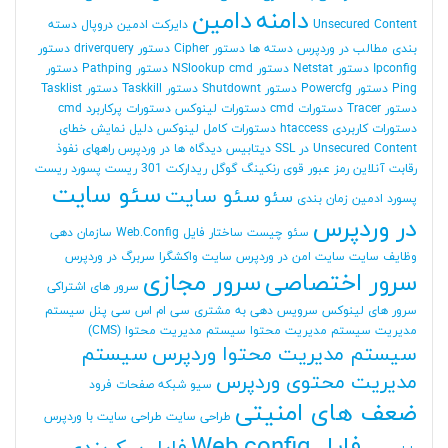
دامنه
دامین
Unsecured Content
دایرکت ادمین
دروپال
دسته
بندی مطالب در وردپرس
دسته ها
دستور Cipher
دستور driverquery
دستور
Ipconfig
دستور Netstat
دستور NSlookup cmd
دستور Pathping
دستور
Ping
دستور Powercfg
دستور Shutdownt
دستور Taskkill
دستور Tasklist
دستور Tracer
دستورات cmd
دستورات لینوکس
دستورات پرکاربرد cmd
دستورات کاربردی htaccess
دستورات کامل لینوکس
دلیل نمایش خطای
Unsecured Content در SSL
دیتابیس
دیدگاه ها در وردپرس
راههای نفوذ
رقابت آنلاین
رمز عبور قوی
رنکینگ گوگل
ریدارکت 301
ریست پسورد
ریست
سئو سایت
سئو سایت
سئو
پسورد ادمین
زمان بندی
در وردپرس
سئو چیست
ساختار فایل Web.Config
سازمان دهی
وظایف
سایت
سایت امن در وردپرس
سایت واکشگرا
سربرگ در وردپرس
سرور اختصاصی
سرور مجازی
سرور های اشتراکی
سرور های لینوکس
سرویس دهی به مشتری
سی ام اس
سی پنل
سیستم
مدیریت
سیستم مدیریت محتوا
سیستم مدیریت محتوا (CMS)
سیستم مدیریت محتوا وردپرس
سیستم
مدیریت محتوی وردپرس
سیو
شبکه
صفحات فرود
ضعف های امنیتی
طراحی سایت
طراحی سایت با وردپرس