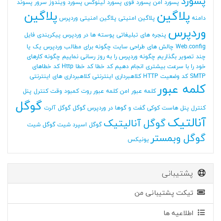
پسورد
پسورد امن
پسورد قوی
پسورد لینوکس
پسورد ویندوز سرور
پسوند
پلاگین
پلاگین
دامنه
پلاگین امنیتی
پلاگین امنیتی وردپرس
وردپرس
پنجره های تبلیغاتی
پوسته ها در وردپرس
پیکربندی فایل
Web.config
چالش های طراحی سایت
چگونه برای مطالب وردپرس یک یا
چند تصویر بگذاریم
چگونه وردپرس را به روز رسانی نماییم
چگونه کارهای
خود را با سرعت بیشتری انجام دهیم
کد خطا
کد خطا Http
کد خطاهای
SMTP
کد وضعیت HTTP
کلاهبرداری اینترنتی
کلاهبرداری های اینترنتی
کلمه عبور
کلمه عبور امن
کلمه عبور روت
کمبود وقت
کنترل پنل
گوگل
کنترل پنل هاست
کوکی
گفت و گوها در وردپرس
گوگل
گوگل آلرت
آنالتیک
گوگل آنالیتیک
گوگل اسپرد شیت
گوگل شیت
گوگل وبمستر
یونیکس
پشتیبانی
تیکت پشتیبانی من
اطلاعیه ها