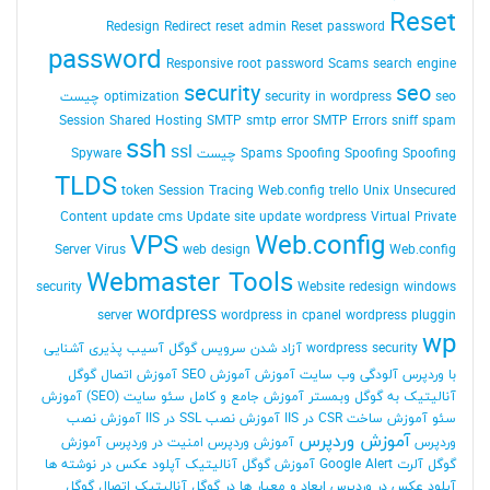
Reset
Redesign
Redirect
reset admin Reset password
password
Responsive
root password
Scams
search engine
security
seo
seo چیست
security in wordpress
optimization
Session
Shared Hosting
SMTP
smtp error
SMTP Errors
sniff
spam
ssh
ssl
Spoofing Spoofing چیست
Spoofing
Spams
Spyware
TLDS
token Session
Tracing Web.config
trello
Unix
Unsecured
Content
update cms
Update site
update wordpress
Virtual Private
VPS
Web.config
Server
Virus
web design
Web.config
Webmaster Tools
security
Website redesign
windows
wordpress
server
wordpress in cpanel
wordpress pluggin
wp
wordpress security
آزاد شدن سرویس گوگل
آسیب پذیری
آشنایی
با وردپرس
آلودگی وب سایت
آموزش
آموزش SEO
آموزش اتصال گوگل
آنالیتیک به گوگل وبمستر
آموزش جامع و کامل سئو سایت (SEO)
آموزش
سئو
آموزش ساخت CSR در IIS
آموزش نصب SSL در IIS
آموزش نصب
آموزش وردپرس
وردپرس
آموزش وردپرس امنیت در وردپرس
آموزش
گوگل آلرت Google Alert
آموزش گوگل آنالیتیک
آپلود عکس در نوشته ها
آپلود عکس در وردپرس
ابعاد و معیار ها در گوگل آنالیتیک
اتصال گوگل