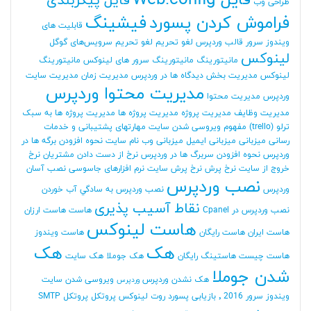
فایل Web.config
فایل پیکربندی
طراحی وب
فراموش کردن پسورد
فیشینگ
قابلیت های
ویندوز سرور
قالب وردپرس
لغو تحریم
لغو تحریم سرویس‌های گوگل
لینوکس
مانیتورینگ
مانیتورینگ سرور های لینوکس
مانیتورینگ
لینوکس
مدیریت بخش دیدگاه ها در وردپرس
مدیریت زمان
مدیریت سایت
مدیریت محتوا وردپرس
وردپرس
مدیریت محتوا
مدیریت وظایف
مدیریت پروژه
مدیریت پروژه ها
مدیریت پروژه ها به سبک
ترلو (trello)
مفهوم ویروسی شدن سایت
مهارتهای پشتیبانی و خدمات
رسانی
میزبانی
میزبانی ایمیل
میزبانی وب
نام سایت
نحوه افزودن برگه ها در
وردپرس
نحوه افزودن سربرگ ها در وردپرس
نرخ از دست دادن مشتریان
نرخ
خروج از سایت
نرخ پرش
نرخ پرش سایت
نرم افزارهای جاسوسی
نصب آسان
نصب وردپرس
وردپرس
نصب وردپرس به سادگي آب خوردن
نقاط آسیب پذیری
نصب وردپرس در Cpanel
هاست
هاست ارزان
هاست لینوکس
هاست ایران
هاست رایگان
هاست ویندوز
هک
هک
هاست چیست
هاستینگ رایگان
هک جوملا
هک سایت
شدن جوملا
هک نشدن وردپرس
ویروسی شدن سایت
وردپرس
ویندوز سرور 2016
٬ بازیابی پسورد روت لینوکس
پروتکل
پروتکل SMTP