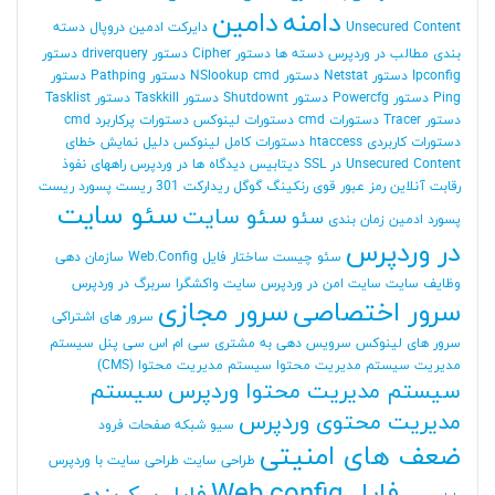
دامنه
دامین
Unsecured Content
دایرکت ادمین
دروپال
دسته
بندی مطالب در وردپرس
دسته ها
دستور Cipher
دستور driverquery
دستور
Ipconfig
دستور Netstat
دستور NSlookup cmd
دستور Pathping
دستور
Ping
دستور Powercfg
دستور Shutdownt
دستور Taskkill
دستور Tasklist
دستور Tracer
دستورات cmd
دستورات لینوکس
دستورات پرکاربرد cmd
دستورات کاربردی htaccess
دستورات کامل لینوکس
دلیل نمایش خطای
Unsecured Content در SSL
دیتابیس
دیدگاه ها در وردپرس
راههای نفوذ
رقابت آنلاین
رمز عبور قوی
رنکینگ گوگل
ریدارکت 301
ریست پسورد
ریست
سئو سایت
سئو سایت
سئو
پسورد ادمین
زمان بندی
در وردپرس
سئو چیست
ساختار فایل Web.Config
سازمان دهی
وظایف
سایت
سایت امن در وردپرس
سایت واکشگرا
سربرگ در وردپرس
سرور اختصاصی
سرور مجازی
سرور های اشتراکی
سرور های لینوکس
سرویس دهی به مشتری
سی ام اس
سی پنل
سیستم
مدیریت
سیستم مدیریت محتوا
سیستم مدیریت محتوا (CMS)
سیستم مدیریت محتوا وردپرس
سیستم
مدیریت محتوی وردپرس
سیو
شبکه
صفحات فرود
ضعف های امنیتی
طراحی سایت
طراحی سایت با وردپرس