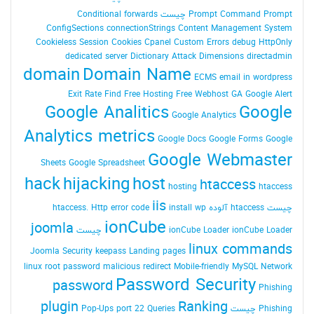
Command Prompt چیست
Prompt
Conditional forwards
ConfigSections
connectionStrings
Content Management System
Cookieless Session
Cookies
Cpanel
Custom Errors
debug HttpOnly
dedicated server
Dictionary Attack
Dimensions
directadmin
domain
Domain Name
ECMS
email in wordpress
Exit Rate
Find
Free Hosting
Free Webhost
GA
Google Alert
Google Analitics
Google
Google Analytics
Analytics metrics
Google Docs
Google Forms
Google
Google Webmaster
Sheets
Google Spreadsheet
hack
hijacking
host
htaccess
hosting
htaccess
iis
چیست
htaccess آلوده
install wp
Http error code
htaccess.
ionCube
joomla
ionCube Loader چیست
ionCube Loader
linux commands
Joomla Security
keepass
Landing pages
linux root password
malicious redirect
Mobile-friendly
MySQL
Network
Password Security
password
Phishing
plugin
Ranking
Phishing چیست
Queries
port 22
Pop-Ups