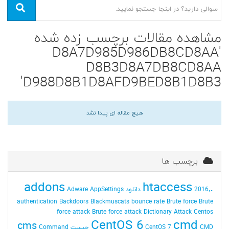
مشاهده مقالات برچسب زده شده
'D8A7D985D986DB8CD8AA
D8B3D8A7DB8CD8AA
D988D8B1D8AFD9BED8B1D8B3'
هیچ مقاله ای پیدا نشد
برچسب ها
addons
.htaccess
2016٬ دانلود
AppSettings
Adware
authentication
Backdoors
Blackmuscats
bounce rate
Brute force
Brute
force attack
Brute force attack Dictionary Attack
Centos
CentOS 6
cmd
cms
CMD چیست
CentOS 7
Command