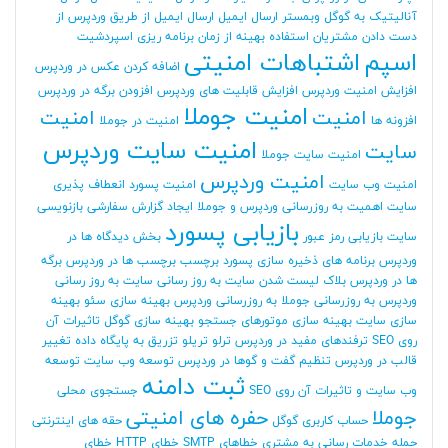
آنالیتیک به گوگل وبمستر
ارسال ایمیل
ارسال ایمیل از طریق وردپرس
از
دست دادن مشتریان
استفاده بهینه از زمان برنامه ریزی
اسپردشیت
اسپم
اشتباهات امنیتی
اضافه کردن عکس در وردپرس
افزایش امنیت وردپرس
افزایش قابلیت های وردپرس
افزودن برگه در وردپرس
امنیت جوملا
امنیت
امنیت
افزونه ها
امنیت در جوملا
امنیت سایت وردپرس
سایت
امنیت سایت جوملا
امنیت وردپرس
امنیت وب سایت
امنیت پسورد
انعطاف پذیری
سایت
اهمیت به روزرسانی وردپرس و جوملا
ایجاد گزارش سفارشی
بازنویسی
بازیابی پسورد
سایت
بازیابی رمز عبور
بخش دیدگاه ها در
وردپرس
برنامه های ذخیره سازی پسورد
برچسب
برچسب ها در وردپرس
برگه
ها در وردپرس
بلاک لیست شدن سایت
به روز رسانی سایت
به روز رسانی
وردپرس
به روزرسانی جوملا
به روزرسانی وردپرس
بهینه سازی سئو
بهینه
سازی سایت
بهینه سازی موتورهای جستجو
بهینه سازی گوگل
تاثیرات آن
روی SEO
ترفندهای مفید در وردپرس
ترلو
تریلو
تزریق به پایگاه داده
تغییر
قالب در وردپرس
تنظیم گفت و گوها در وردپرس
توسعه وب سایت
توسعه
ثبت دامنه
وب سایت و تاثیرات آن روی SEO
جستجوی محلی
جوملا
حفره های امنیتی
حساب کاربری گوگل
حقه های اینترنتی
حمله
خدمات رسانی به مشتری
خطاهای SMTP
خطای HTTP
خطای