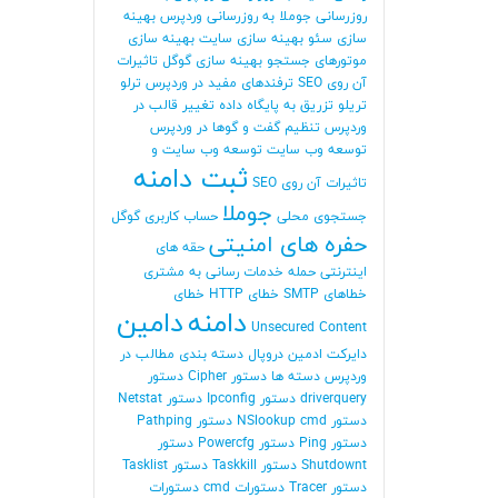
روزرسانی جوملا
به روزرسانی وردپرس
بهینه
سازی سئو
بهینه سازی سایت
بهینه سازی
موتورهای جستجو
بهینه سازی گوگل
تاثیرات
آن روی SEO
ترفندهای مفید در وردپرس
ترلو
تریلو
تزریق به پایگاه داده
تغییر قالب در
وردپرس
تنظیم گفت و گوها در وردپرس
توسعه وب سایت
توسعه وب سایت و
ثبت دامنه
تاثیرات آن روی SEO
جوملا
جستجوی محلی
حساب کاربری گوگل
حفره های امنیتی
حقه های
اینترنتی
حمله
خدمات رسانی به مشتری
خطاهای SMTP
خطای HTTP
خطای
دامنه
دامین
Unsecured Content
دایرکت ادمین
دروپال
دسته بندی مطالب در
وردپرس
دسته ها
دستور Cipher
دستور
driverquery
دستور Ipconfig
دستور Netstat
دستور NSlookup cmd
دستور Pathping
دستور Ping
دستور Powercfg
دستور
Shutdownt
دستور Taskkill
دستور Tasklist
دستور Tracer
دستورات cmd
دستورات