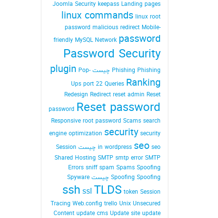
Joomla Security
keepass
Landing pages
linux commands
linux root
password
malicious redirect
Mobile-
password
friendly
MySQL
Network
Password Security
plugin
Phishing Phishing چیست
Pop-
Ranking
Ups
port 22
Queries
Redesign
Redirect
reset admin Reset
Reset password
password
Responsive
root password
Scams
search
security
engine optimization
security
seo
seo چیست
in wordpress
Session
Shared Hosting
SMTP
smtp error
SMTP
Errors
sniff
spam
Spams
Spoofing
Spoofing Spoofing چیست
Spyware
ssh
TLDS
ssl
token Session
Tracing Web.config
trello
Unix
Unsecured
Content
update cms
Update site
update