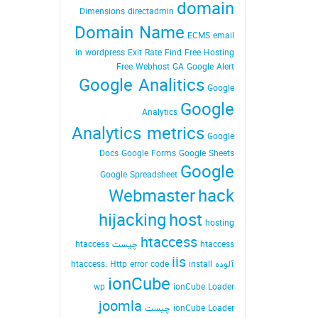
domain
Dimensions
directadmin
Domain Name
ECMS
email
in wordpress
Exit Rate
Find
Free Hosting
Free Webhost
GA
Google Alert
Google Analitics
Google
Google
Analytics
Analytics metrics
Google
Docs
Google Forms
Google Sheets
Google
Google Spreadsheet
Webmaster
hack
hijacking
host
hosting
htaccess
htaccess چیست
htaccess
iis
آلوده
install
Http error code
htaccess.
ionCube
wp
ionCube Loader
joomla
ionCube Loader چیست