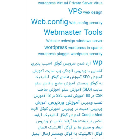
wordpress
Virtual Private Server
Virus
VPS
web design
Web.config
Web.config security
Webmaster Tools
Website redesign
windows server
wordpress
wordpress in cpanel
wordpress pluggin
wordpress security
wp
آزاد شدن سرویس گوگل
آسیب پذیری
آشنایی با وردپرس
آلودگی وب سایت
آموزش
آموزش SEO
آموزش اتصال گوگل آنالیتیک
به گوگل وبمستر
آموزش جامع و کامل سئو
سایت (SEO)
آموزش سئو
آموزش ساخت
CSR در IIS
آموزش نصب SSL در IIS
آموزش
آموزش وردپرس
نصب وردپرس
آموزش
وردپرس امنیت در وردپرس
آموزش گوگل آلرت
Google Alert
آموزش گوگل آنالیتیک
آپلود
عکس در نوشته ها
آپلود عکس در وردپرس
ابعاد و معیار ها در گوگل آنالیتیک
اتصال
گوگل آنالیتیک به گوگل وبمستر
ارسال ایمیل