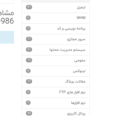
ایمیل
81
6
WHM
986'
برنامه نویسی و کد
3
سرور مجازی
17
سیستم مدیریت محتوا
21
عمومی
13
لینوکس
9
مقالات وبلاگ
77
نرم افزار های FTP
4
نرم افزارها
3
پرتال کاربری
40