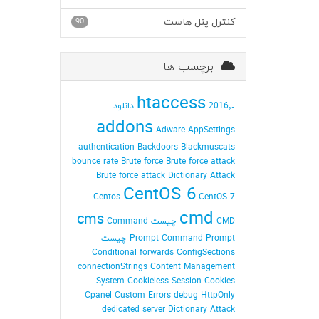
کنترل پنل هاست
90
برچسب ها
.htaccess
2016٬ دانلود
addons
Adware
AppSettings
authentication
Backdoors
Blackmuscats
bounce rate
Brute force
Brute force attack
Brute force attack Dictionary Attack
CentOS 6
Centos
CentOS 7
cmd
cms
CMD چیست
Command
Command Prompt چیست
Prompt
Conditional forwards
ConfigSections
connectionStrings
Content Management
System
Cookieless Session
Cookies
Cpanel
Custom Errors
debug HttpOnly
dedicated server
Dictionary Attack