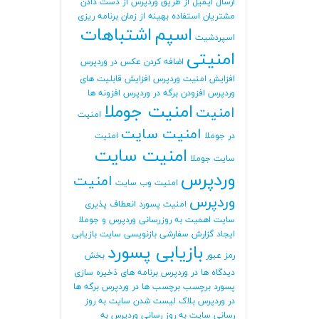
ارسال ایمیل از طریق وردپرس
از دست دادن
مشتریان
استفاده بهینه از زمان برنامه ریزی
اسپم
اشتباهات
اسپردشیت
امنیتی
اضافه کردن عکس در وردپرس
افزایش امنیت وردپرس
افزایش قابلیت های
وردپرس
افزودن برگه در وردپرس
افزونه ها
امنیت جوملا
امنیت
امنیت
امنیت سایت
در جوملا
امنیت
امنیت سایت
سایت جوملا
وردپرس
امنیت
امنیت وب سایت
وردپرس
امنیت پسورد
انعطاف پذیری
سایت
اهمیت به روزرسانی وردپرس و جوملا
ایجاد گزارش سفارشی
بازنویسی سایت
بازیابی
بازیابی پسورد
رمز عبور
بخش
دیدگاه ها در وردپرس
برنامه های ذخیره سازی
پسورد
برچسب
برچسب ها در وردپرس
برگه ها
در وردپرس
بلاک لیست شدن سایت
به روز
رسانی سایت
به روز رسانی وردپرس
به