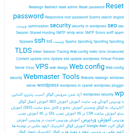
Reset
Redesign
Redirect
reset admin Reset password
password
Responsive
root password
Scams
search engine
security
seo
seo چیست
security in wordpress
optimization
Session
Shared Hosting
SMTP
smtp error
SMTP Errors
sniff
spam
ssh
ssl
Spoofing Spoofing چیست
Spoofing
Spams
Spyware
TLDS
token Session
Tracing Web.config
trello
Unix
Unsecured
Content
update cms
Update site
update wordpress
Virtual Private
VPS
Web.config
Server
Virus
web design
Web.config
Webmaster Tools
security
Website redesign
windows
wordpress
server
wordpress in cpanel
wordpress pluggin
wp
wordpress security
آزاد شدن سرویس گوگل
آسیب پذیری
آشنایی
با وردپرس
آلودگی وب سایت
آموزش
آموزش SEO
آموزش اتصال گوگل
آنالیتیک به گوگل وبمستر
آموزش جامع و کامل سئو سایت (SEO)
آموزش
سئو
آموزش ساخت CSR در IIS
آموزش نصب SSL در IIS
آموزش نصب
آموزش وردپرس
وردپرس
آموزش وردپرس امنیت در وردپرس
آموزش
گوگل آلرت Google Alert
آموزش گوگل آنالیتیک
آپلود عکس در نوشته ها
آپلود عکس در وردپرس
ابعاد و معیار ها در گوگل آنالیتیک
اتصال گوگل