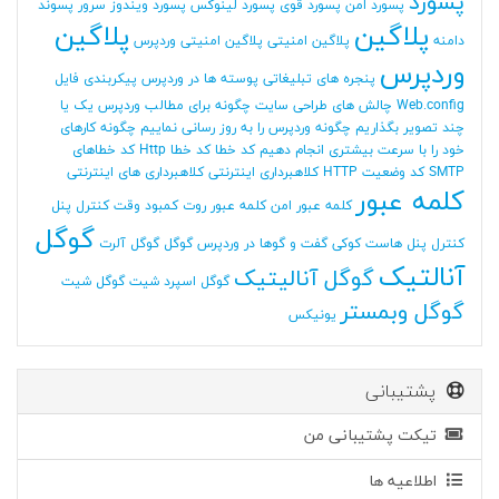
پسورد
پسورد امن
پسورد قوی
پسورد لینوکس
پسورد ویندوز سرور
پسوند
پلاگین
پلاگین
دامنه
پلاگین امنیتی
پلاگین امنیتی وردپرس
وردپرس
پنجره های تبلیغاتی
پوسته ها در وردپرس
پیکربندی فایل
Web.config
چالش های طراحی سایت
چگونه برای مطالب وردپرس یک یا
چند تصویر بگذاریم
چگونه وردپرس را به روز رسانی نماییم
چگونه کارهای
خود را با سرعت بیشتری انجام دهیم
کد خطا
کد خطا Http
کد خطاهای
SMTP
کد وضعیت HTTP
کلاهبرداری اینترنتی
کلاهبرداری های اینترنتی
کلمه عبور
کلمه عبور امن
کلمه عبور روت
کمبود وقت
کنترل پنل
گوگل
کنترل پنل هاست
کوکی
گفت و گوها در وردپرس
گوگل
گوگل آلرت
آنالتیک
گوگل آنالیتیک
گوگل اسپرد شیت
گوگل شیت
گوگل وبمستر
یونیکس
پشتیبانی
تیکت پشتیبانی من
اطلاعیه ها