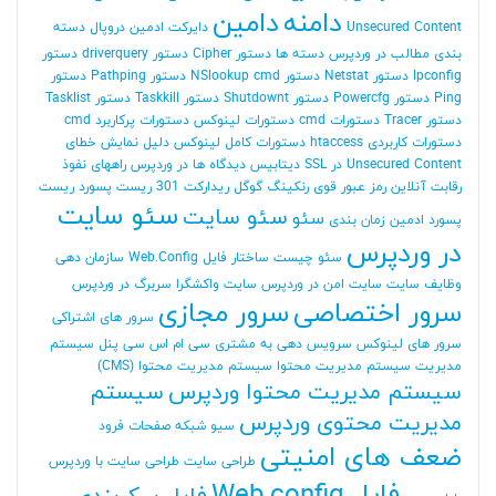
دامنه
دامین
Unsecured Content
دایرکت ادمین
دروپال
دسته
بندی مطالب در وردپرس
دسته ها
دستور Cipher
دستور driverquery
دستور
Ipconfig
دستور Netstat
دستور NSlookup cmd
دستور Pathping
دستور
Ping
دستور Powercfg
دستور Shutdownt
دستور Taskkill
دستور Tasklist
دستور Tracer
دستورات cmd
دستورات لینوکس
دستورات پرکاربرد cmd
دستورات کاربردی htaccess
دستورات کامل لینوکس
دلیل نمایش خطای
Unsecured Content در SSL
دیتابیس
دیدگاه ها در وردپرس
راههای نفوذ
رقابت آنلاین
رمز عبور قوی
رنکینگ گوگل
ریدارکت 301
ریست پسورد
ریست
سئو سایت
سئو سایت
سئو
پسورد ادمین
زمان بندی
در وردپرس
سئو چیست
ساختار فایل Web.Config
سازمان دهی
وظایف
سایت
سایت امن در وردپرس
سایت واکشگرا
سربرگ در وردپرس
سرور اختصاصی
سرور مجازی
سرور های اشتراکی
سرور های لینوکس
سرویس دهی به مشتری
سی ام اس
سی پنل
سیستم
مدیریت
سیستم مدیریت محتوا
سیستم مدیریت محتوا (CMS)
سیستم مدیریت محتوا وردپرس
سیستم
مدیریت محتوی وردپرس
سیو
شبکه
صفحات فرود
ضعف های امنیتی
طراحی سایت
طراحی سایت با وردپرس