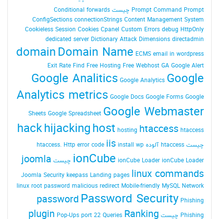
Command Prompt چیست
Prompt
Conditional forwards
ConfigSections
connectionStrings
Content Management System
Cookieless Session
Cookies
Cpanel
Custom Errors
debug HttpOnly
dedicated server
Dictionary Attack
Dimensions
directadmin
domain
Domain Name
ECMS
email in wordpress
Exit Rate
Find
Free Hosting
Free Webhost
GA
Google Alert
Google Analitics
Google
Google Analytics
Analytics metrics
Google Docs
Google Forms
Google
Google Webmaster
Sheets
Google Spreadsheet
hack
hijacking
host
htaccess
hosting
htaccess
iis
چیست
htaccess آلوده
install wp
Http error code
htaccess.
ionCube
joomla
ionCube Loader چیست
ionCube Loader
linux commands
Joomla Security
keepass
Landing pages
linux root password
malicious redirect
Mobile-friendly
MySQL
Network
Password Security
password
Phishing
plugin
Ranking
Phishing چیست
Queries
port 22
Pop-Ups