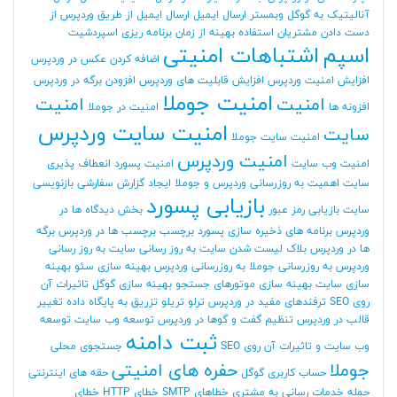
آنالیتیک به گوگل وبمستر
ارسال ایمیل
ارسال ایمیل از طریق وردپرس
از
دست دادن مشتریان
استفاده بهینه از زمان برنامه ریزی
اسپردشیت
اسپم
اشتباهات امنیتی
اضافه کردن عکس در وردپرس
افزایش امنیت وردپرس
افزایش قابلیت های وردپرس
افزودن برگه در وردپرس
امنیت جوملا
امنیت
امنیت
افزونه ها
امنیت در جوملا
امنیت سایت وردپرس
سایت
امنیت سایت جوملا
امنیت وردپرس
امنیت وب سایت
امنیت پسورد
انعطاف پذیری
سایت
اهمیت به روزرسانی وردپرس و جوملا
ایجاد گزارش سفارشی
بازنویسی
بازیابی پسورد
سایت
بازیابی رمز عبور
بخش دیدگاه ها در
وردپرس
برنامه های ذخیره سازی پسورد
برچسب
برچسب ها در وردپرس
برگه
ها در وردپرس
بلاک لیست شدن سایت
به روز رسانی سایت
به روز رسانی
وردپرس
به روزرسانی جوملا
به روزرسانی وردپرس
بهینه سازی سئو
بهینه
سازی سایت
بهینه سازی موتورهای جستجو
بهینه سازی گوگل
تاثیرات آن
روی SEO
ترفندهای مفید در وردپرس
ترلو
تریلو
تزریق به پایگاه داده
تغییر
قالب در وردپرس
تنظیم گفت و گوها در وردپرس
توسعه وب سایت
توسعه
ثبت دامنه
وب سایت و تاثیرات آن روی SEO
جستجوی محلی
جوملا
حفره های امنیتی
حساب کاربری گوگل
حقه های اینترنتی
حمله
خدمات رسانی به مشتری
خطاهای SMTP
خطای HTTP
خطای