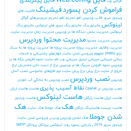
فایل Web.config
فایل پیکربندی
طراحی وب
فراموش کردن پسورد
فیشینگ
قابلیت های
ویندوز سرور
قالب وردپرس
لغو تحریم
لغو تحریم سرویس‌های گوگل
لینوکس
مانیتورینگ
مانیتورینگ سرور های لینوکس
مانیتورینگ
لینوکس
مدیریت بخش دیدگاه ها در وردپرس
مدیریت زمان
مدیریت سایت
مدیریت محتوا وردپرس
وردپرس
مدیریت محتوا
مدیریت وظایف
مدیریت پروژه
مدیریت پروژه ها
مدیریت پروژه ها به سبک
ترلو (trello)
مفهوم ویروسی شدن سایت
مهارتهای پشتیبانی و خدمات
رسانی
میزبانی
میزبانی ایمیل
میزبانی وب
نام سایت
نحوه افزودن برگه ها در
وردپرس
نحوه افزودن سربرگ ها در وردپرس
نرخ از دست دادن مشتریان
نرخ
خروج از سایت
نرخ پرش
نرخ پرش سایت
نرم افزارهای جاسوسی
نصب آسان
نصب وردپرس
وردپرس
نصب وردپرس به سادگي آب خوردن
نقاط آسیب پذیری
نصب وردپرس در Cpanel
هاست
هاست ارزان
هاست لینوکس
هاست ایران
هاست رایگان
هاست ویندوز
هک
هک
هاست چیست
هاستینگ رایگان
هک جوملا
هک سایت
شدن جوملا
هک نشدن وردپرس
ویروسی شدن سایت
وردپرس
ویندوز سرور 2016
٬ بازیابی پسورد روت لینوکس
پروتکل
پروتکل SMTP