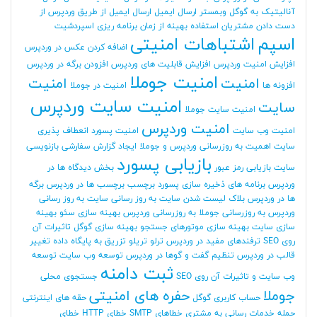
آنالیتیک به گوگل وبمستر
ارسال ایمیل
ارسال ایمیل از طریق وردپرس
از
دست دادن مشتریان
استفاده بهینه از زمان برنامه ریزی
اسپردشیت
اسپم
اشتباهات امنیتی
اضافه کردن عکس در وردپرس
افزایش امنیت وردپرس
افزایش قابلیت های وردپرس
افزودن برگه در وردپرس
امنیت جوملا
امنیت
امنیت
افزونه ها
امنیت در جوملا
امنیت سایت وردپرس
سایت
امنیت سایت جوملا
امنیت وردپرس
امنیت وب سایت
امنیت پسورد
انعطاف پذیری
سایت
اهمیت به روزرسانی وردپرس و جوملا
ایجاد گزارش سفارشی
بازنویسی
بازیابی پسورد
سایت
بازیابی رمز عبور
بخش دیدگاه ها در
وردپرس
برنامه های ذخیره سازی پسورد
برچسب
برچسب ها در وردپرس
برگه
ها در وردپرس
بلاک لیست شدن سایت
به روز رسانی سایت
به روز رسانی
وردپرس
به روزرسانی جوملا
به روزرسانی وردپرس
بهینه سازی سئو
بهینه
سازی سایت
بهینه سازی موتورهای جستجو
بهینه سازی گوگل
تاثیرات آن
روی SEO
ترفندهای مفید در وردپرس
ترلو
تریلو
تزریق به پایگاه داده
تغییر
قالب در وردپرس
تنظیم گفت و گوها در وردپرس
توسعه وب سایت
توسعه
ثبت دامنه
وب سایت و تاثیرات آن روی SEO
جستجوی محلی
جوملا
حفره های امنیتی
حساب کاربری گوگل
حقه های اینترنتی
حمله
خدمات رسانی به مشتری
خطاهای SMTP
خطای HTTP
خطای