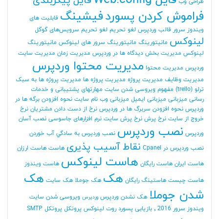
فایل Web.config
فایل پیکربندی
طراحی وب
فراموش کردن پسورد
فیشینگ
قابلیت های
ویندوز سرور
قالب وردپرس
لغو تحریم
لغو تحریم سرویس‌های گوگل
لینوکس
مانیتورینگ
مانیتورینگ سرور های لینوکس
مانیتورینگ
لینوکس
مدیریت بخش دیدگاه ها در وردپرس
مدیریت زمان
مدیریت سایت
مدیریت محتوا وردپرس
وردپرس
مدیریت محتوا
مدیریت وظایف
مدیریت پروژه
مدیریت پروژه ها
مدیریت پروژه ها به سبک
ترلو (trello)
مفهوم ویروسی شدن سایت
مهارتهای پشتیبانی و خدمات
رسانی
میزبانی
میزبانی ایمیل
میزبانی وب
نام سایت
نحوه افزودن برگه ها در
وردپرس
نحوه افزودن سربرگ ها در وردپرس
نرخ از دست دادن مشتریان
نرخ
خروج از سایت
نرخ پرش
نرخ پرش سایت
نرم افزارهای جاسوسی
نصب آسان
نصب وردپرس
وردپرس
نصب وردپرس به سادگي آب خوردن
نقاط آسیب پذیری
نصب وردپرس در Cpanel
هاست
هاست ارزان
هاست لینوکس
هاست ایران
هاست رایگان
هاست ویندوز
هک
هک
هاست چیست
هاستینگ رایگان
هک جوملا
هک سایت
شدن جوملا
هک نشدن وردپرس
ویروسی شدن سایت
وردپرس
ویندوز سرور 2016
٬ بازیابی پسورد روت لینوکس
پروتکل
پروتکل SMTP