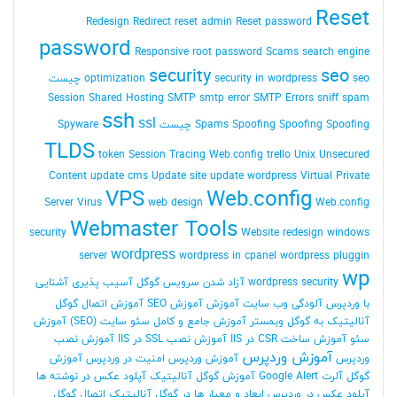
Reset
Redesign
Redirect
reset admin Reset password
password
Responsive
root password
Scams
search engine
security
seo
seo چیست
security in wordpress
optimization
Session
Shared Hosting
SMTP
smtp error
SMTP Errors
sniff
spam
ssh
ssl
Spoofing Spoofing چیست
Spoofing
Spams
Spyware
TLDS
token Session
Tracing Web.config
trello
Unix
Unsecured
Content
update cms
Update site
update wordpress
Virtual Private
VPS
Web.config
Server
Virus
web design
Web.config
Webmaster Tools
security
Website redesign
windows
wordpress
server
wordpress in cpanel
wordpress pluggin
wp
wordpress security
آزاد شدن سرویس گوگل
آسیب پذیری
آشنایی
با وردپرس
آلودگی وب سایت
آموزش
آموزش SEO
آموزش اتصال گوگل
آنالیتیک به گوگل وبمستر
آموزش جامع و کامل سئو سایت (SEO)
آموزش
سئو
آموزش ساخت CSR در IIS
آموزش نصب SSL در IIS
آموزش نصب
آموزش وردپرس
وردپرس
آموزش وردپرس امنیت در وردپرس
آموزش
گوگل آلرت Google Alert
آموزش گوگل آنالیتیک
آپلود عکس در نوشته ها
آپلود عکس در وردپرس
ابعاد و معیار ها در گوگل آنالیتیک
اتصال گوگل