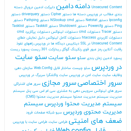
دامنه
دامین
Unsecured Content
دایرکت ادمین
دروپال
دسته
بندی مطالب در وردپرس
دسته ها
دستور Cipher
دستور driverquery
دستور
Ipconfig
دستور Netstat
دستور NSlookup cmd
دستور Pathping
دستور
Ping
دستور Powercfg
دستور Shutdownt
دستور Taskkill
دستور Tasklist
دستور Tracer
دستورات cmd
دستورات لینوکس
دستورات پرکاربرد cmd
دستورات کاربردی htaccess
دستورات کامل لینوکس
دلیل نمایش خطای
Unsecured Content در SSL
دیتابیس
دیدگاه ها در وردپرس
راههای نفوذ
رقابت آنلاین
رمز عبور قوی
رنکینگ گوگل
ریدارکت 301
ریست پسورد
ریست
سئو سایت
سئو سایت
سئو
پسورد ادمین
زمان بندی
در وردپرس
سئو چیست
ساختار فایل Web.Config
سازمان دهی
وظایف
سایت
سایت امن در وردپرس
سایت واکشگرا
سربرگ در وردپرس
سرور اختصاصی
سرور مجازی
سرور های اشتراکی
سرور های لینوکس
سرویس دهی به مشتری
سی ام اس
سی پنل
سیستم
مدیریت
سیستم مدیریت محتوا
سیستم مدیریت محتوا (CMS)
سیستم مدیریت محتوا وردپرس
سیستم
مدیریت محتوی وردپرس
سیو
شبکه
صفحات فرود
ضعف های امنیتی
طراحی سایت
طراحی سایت با وردپرس