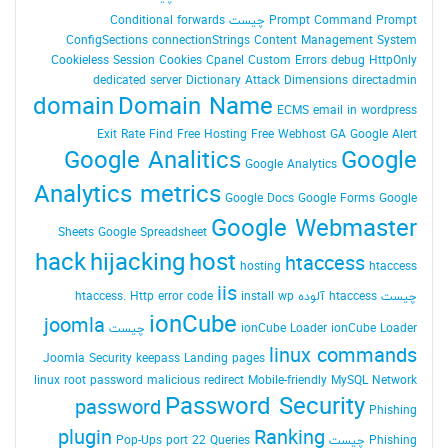
Command Prompt چیست
Prompt
Conditional forwards
ConfigSections
connectionStrings
Content Management System
Cookieless Session
Cookies
Cpanel
Custom Errors
debug HttpOnly
dedicated server
Dictionary Attack
Dimensions
directadmin
domain
Domain Name
ECMS
email in wordpress
Exit Rate
Find
Free Hosting
Free Webhost
GA
Google Alert
Google Analitics
Google
Google Analytics
Analytics metrics
Google Docs
Google Forms
Google
Google Webmaster
Sheets
Google Spreadsheet
hack
hijacking
host
htaccess
hosting
htaccess
iis
چیست
htaccess آلوده
install wp
Http error code
htaccess.
ionCube
joomla
ionCube Loader چیست
ionCube Loader
linux commands
Joomla Security
keepass
Landing pages
linux root password
malicious redirect
Mobile-friendly
MySQL
Network
Password Security
password
Phishing
plugin
Ranking
Phishing چیست
Queries
port 22
Pop-Ups