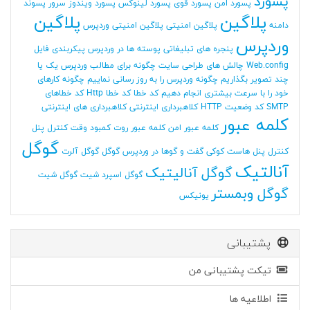
پسورد
پسورد امن
پسورد قوی
پسورد لینوکس
پسورد ویندوز سرور
پسوند
پلاگین
پلاگین
دامنه
پلاگین امنیتی
پلاگین امنیتی وردپرس
وردپرس
پنجره های تبلیغاتی
پوسته ها در وردپرس
پیکربندی فایل
Web.config
چالش های طراحی سایت
چگونه برای مطالب وردپرس یک یا
چند تصویر بگذاریم
چگونه وردپرس را به روز رسانی نماییم
چگونه کارهای
خود را با سرعت بیشتری انجام دهیم
کد خطا
کد خطا Http
کد خطاهای
SMTP
کد وضعیت HTTP
کلاهبرداری اینترنتی
کلاهبرداری های اینترنتی
کلمه عبور
کلمه عبور امن
کلمه عبور روت
کمبود وقت
کنترل پنل
گوگل
کنترل پنل هاست
کوکی
گفت و گوها در وردپرس
گوگل
گوگل آلرت
آنالتیک
گوگل آنالیتیک
گوگل اسپرد شیت
گوگل شیت
گوگل وبمستر
یونیکس
پشتیبانی
تیکت پشتیبانی من
اطلاعیه ها