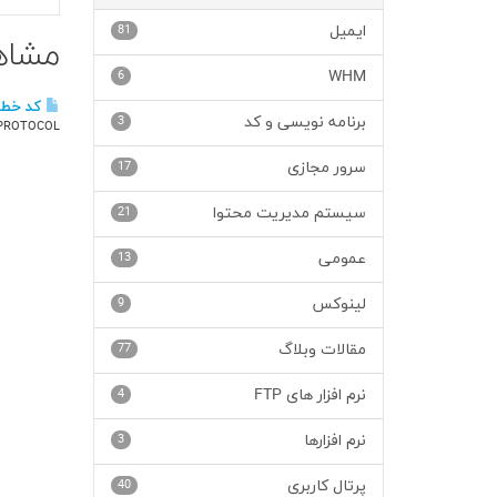
ایمیل
81
مشاهده
6
WHM
کد خطاها
برنامه نویسی و کد
3
IMPLE MAIL TRANSFER PROTOCOL
سرور مجازی
17
سیستم مدیریت محتوا
21
عمومی
13
لینوکس
9
مقالات وبلاگ
77
نرم افزار های FTP
4
نرم افزارها
3
پرتال کاربری
40