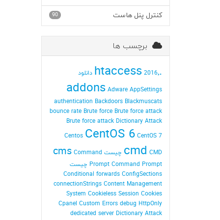
کنترل پنل هاست
90
برچسب ها
.htaccess
2016٬ دانلود
addons
Adware
AppSettings
authentication
Backdoors
Blackmuscats
bounce rate
Brute force
Brute force attack
Brute force attack Dictionary Attack
CentOS 6
Centos
CentOS 7
cmd
cms
CMD چیست
Command
Command Prompt چیست
Prompt
Conditional forwards
ConfigSections
connectionStrings
Content Management
System
Cookieless Session
Cookies
Cpanel
Custom Errors
debug HttpOnly
dedicated server
Dictionary Attack