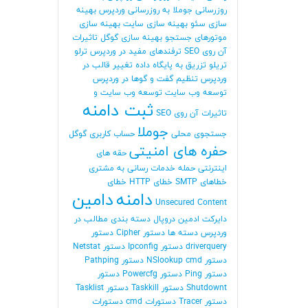
روزرسانی جوملا
به روزرسانی وردپرس
بهینه
سازی سئو
بهینه سازی سایت
بهینه سازی
موتورهای جستجو
بهینه سازی گوگل
تاثیرات
آن روی SEO
ترفندهای مفید در وردپرس
ترلو
تریلو
تزریق به پایگاه داده
تغییر قالب در
وردپرس
تنظیم گفت و گوها در وردپرس
توسعه وب سایت
توسعه وب سایت و
ثبت دامنه
تاثیرات آن روی SEO
جوملا
جستجوی محلی
حساب کاربری گوگل
حفره های امنیتی
حقه های
اینترنتی
حمله
خدمات رسانی به مشتری
خطاهای SMTP
خطای HTTP
خطای
دامنه
دامین
Unsecured Content
دایرکت ادمین
دروپال
دسته بندی مطالب در
وردپرس
دسته ها
دستور Cipher
دستور
driverquery
دستور Ipconfig
دستور Netstat
دستور NSlookup cmd
دستور Pathping
دستور Ping
دستور Powercfg
دستور
Shutdownt
دستور Taskkill
دستور Tasklist
دستور Tracer
دستورات cmd
دستورات