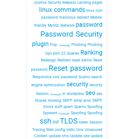
Joomla Security
keepass
Landing pages
linux commands
linux root
password
malicious redirect
Mobile-
password
friendly
MySQL
Network
Password Security
plugin
Phishing Phishing چیست
Pop-
Ranking
Ups
port 22
Queries
Redesign
Redirect
reset admin Reset
Reset password
password
Responsive
root password
Scams
search
security
engine optimization
security
seo
seo چیست
in wordpress
Session
Shared Hosting
SMTP
smtp error
SMTP
Errors
sniff
spam
Spams
Spoofing
Spoofing Spoofing چیست
Spyware
ssh
TLDS
ssl
token Session
Tracing Web.config
trello
Unix
Unsecured
Content
update cms
Update site
update