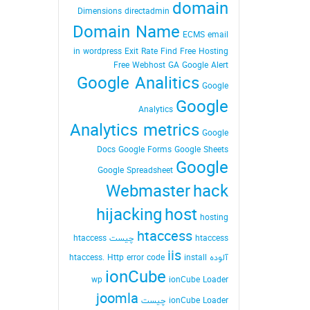
domain
Dimensions
directadmin
Domain Name
ECMS
email
in wordpress
Exit Rate
Find
Free Hosting
Free Webhost
GA
Google Alert
Google Analitics
Google
Google
Analytics
Analytics metrics
Google
Docs
Google Forms
Google Sheets
Google
Google Spreadsheet
Webmaster
hack
hijacking
host
hosting
htaccess
htaccess چیست
htaccess
iis
آلوده
install
Http error code
htaccess.
ionCube
wp
ionCube Loader
joomla
ionCube Loader چیست