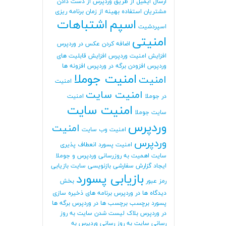
ارسال ایمیل از طریق وردپرس
از دست دادن
مشتریان
استفاده بهینه از زمان برنامه ریزی
اسپم
اشتباهات
اسپردشیت
امنیتی
اضافه کردن عکس در وردپرس
افزایش امنیت وردپرس
افزایش قابلیت های
وردپرس
افزودن برگه در وردپرس
افزونه ها
امنیت جوملا
امنیت
امنیت
امنیت سایت
در جوملا
امنیت
امنیت سایت
سایت جوملا
وردپرس
امنیت
امنیت وب سایت
وردپرس
امنیت پسورد
انعطاف پذیری
سایت
اهمیت به روزرسانی وردپرس و جوملا
ایجاد گزارش سفارشی
بازنویسی سایت
بازیابی
بازیابی پسورد
رمز عبور
بخش
دیدگاه ها در وردپرس
برنامه های ذخیره سازی
پسورد
برچسب
برچسب ها در وردپرس
برگه ها
در وردپرس
بلاک لیست شدن سایت
به روز
رسانی سایت
به روز رسانی وردپرس
به