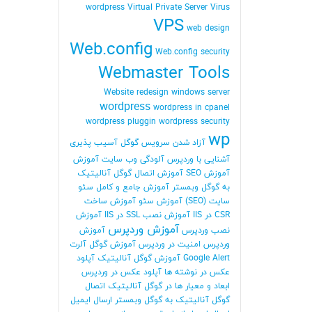
wordpress
Virtual Private Server
Virus
VPS
web design
Web.config
Web.config security
Webmaster Tools
Website redesign
windows server
wordpress
wordpress in cpanel
wordpress pluggin
wordpress security
wp
آزاد شدن سرویس گوگل
آسیب پذیری
آشنایی با وردپرس
آلودگی وب سایت
آموزش
آموزش SEO
آموزش اتصال گوگل آنالیتیک
به گوگل وبمستر
آموزش جامع و کامل سئو
سایت (SEO)
آموزش سئو
آموزش ساخت
CSR در IIS
آموزش نصب SSL در IIS
آموزش
آموزش وردپرس
نصب وردپرس
آموزش
وردپرس امنیت در وردپرس
آموزش گوگل آلرت
Google Alert
آموزش گوگل آنالیتیک
آپلود
عکس در نوشته ها
آپلود عکس در وردپرس
ابعاد و معیار ها در گوگل آنالیتیک
اتصال
گوگل آنالیتیک به گوگل وبمستر
ارسال ایمیل