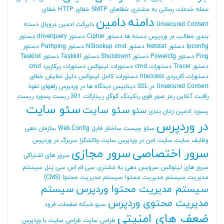
حمله
خدمات رسانی به مشتری
خطاهای SMTP
خطای HTTP
خطای
دامنه
دامین
Unsecured Content
دایرکت ادمین
دروپال
دسته
بندی مطالب در وردپرس
دسته ها
دستور Cipher
دستور driverquery
دستور
Ipconfig
دستور Netstat
دستور NSlookup cmd
دستور Pathping
دستور
Ping
دستور Powercfg
دستور Shutdownt
دستور Taskkill
دستور Tasklist
دستور Tracer
دستورات cmd
دستورات لینوکس
دستورات پرکاربرد cmd
دستورات کاربردی htaccess
دستورات کامل لینوکس
دلیل نمایش خطای
Unsecured Content در SSL
دیتابیس
دیدگاه ها در وردپرس
راههای نفوذ
رقابت آنلاین
رمز عبور قوی
رنکینگ گوگل
ریدارکت 301
ریست پسورد
ریست
سئو سایت
سئو سایت
سئو
پسورد ادمین
زمان بندی
در وردپرس
سئو چیست
ساختار فایل Web.Config
سازمان دهی
وظایف
سایت
سایت امن در وردپرس
سایت واکشگرا
سربرگ در وردپرس
سرور اختصاصی
سرور مجازی
سرور های اشتراکی
سرور های لینوکس
سرویس دهی به مشتری
سی ام اس
سی پنل
سیستم
مدیریت
سیستم مدیریت محتوا
سیستم مدیریت محتوا (CMS)
سیستم مدیریت محتوا وردپرس
سیستم
مدیریت محتوی وردپرس
سیو
شبکه
صفحات فرود
ضعف های امنیتی
طراحی سایت
طراحی سایت با وردپرس