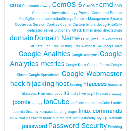
CentOS 6
cmd
cms
CMD چیست
CentOS 7
Command
Command Prompt چیست
Prompt
Conditional forwards
ConfigSections
connectionStrings
Content Management System
Cookieless Session
Cookies
Cpanel
Custom Errors
debug HttpOnly
dedicated server
Dictionary Attack
Dimensions
directadmin
domain
Domain Name
ECMS
email in wordpress
Exit Rate
Find
Free Hosting
Free Webhost
GA
Google Alert
Google Analitics
Google
Google Analytics
Analytics metrics
Google Docs
Google Forms
Google
Google Webmaster
Sheets
Google Spreadsheet
hack
hijacking
host
htaccess
hosting
htaccess
iis
چیست
htaccess آلوده
install wp
Http error code
htaccess.
ionCube
joomla
ionCube Loader چیست
ionCube Loader
linux commands
Joomla Security
keepass
Landing pages
linux root password
malicious redirect
Mobile-friendly
MySQL
Network
Password Security
password
Phishing