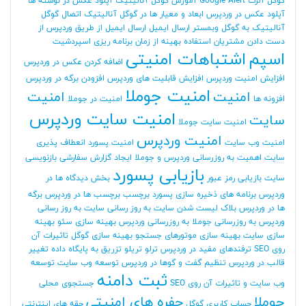
گوگل آلرت Google Alert
آموزش گوگل آنالیتیک
آپلود عکس در نوشته ها
آپلود عکس در وردپرس
ابعاد و معیار ها در گوگل آنالیتیک
اتصال گوگل
آنالیتیک به گوگل وبمستر
ارسال ایمیل
ارسال ایمیل از طریق وردپرس
از
دست دادن مشتریان
استفاده بهینه از زمان برنامه ریزی
اسپردشیت
اسپم
اشتباهات امنیتی
اضافه کردن عکس در وردپرس
افزایش امنیت وردپرس
افزایش قابلیت های وردپرس
افزودن برگه در وردپرس
امنیت جوملا
امنیت
امنیت
افزونه ها
امنیت در جوملا
امنیت سایت وردپرس
سایت
امنیت سایت جوملا
امنیت وردپرس
امنیت وب سایت
امنیت پسورد
انعطاف پذیری
سایت
اهمیت به روزرسانی وردپرس و جوملا
ایجاد گزارش سفارشی
بازنویسی
بازیابی پسورد
سایت
بازیابی رمز عبور
بخش دیدگاه ها در
وردپرس
برنامه های ذخیره سازی پسورد
برچسب
برچسب ها در وردپرس
برگه
ها در وردپرس
بلاک لیست شدن سایت
به روز رسانی سایت
به روز رسانی
وردپرس
به روزرسانی جوملا
به روزرسانی وردپرس
بهینه سازی سئو
بهینه
سازی سایت
بهینه سازی موتورهای جستجو
بهینه سازی گوگل
تاثیرات آن
روی SEO
ترفندهای مفید در وردپرس
ترلو
تریلو
تزریق به پایگاه داده
تغییر
قالب در وردپرس
تنظیم گفت و گوها در وردپرس
توسعه وب سایت
توسعه
ثبت دامنه
وب سایت و تاثیرات آن روی SEO
جستجوی محلی
جوملا
حفره های امنیتی
حساب کاربری گوگل
حقه های اینترنتی