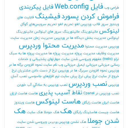
فایل Web.config
فایل پیکربندی
طراحی وب
فراموش کردن پسورد
فیشینگ
قابلیت های
ویندوز سرور
قالب وردپرس
لغو تحریم
لغو تحریم سرویس‌های گوگل
لینوکس
مانیتورینگ
مانیتورینگ سرور های لینوکس
مانیتورینگ
لینوکس
مدیریت بخش دیدگاه ها در وردپرس
مدیریت زمان
مدیریت سایت
مدیریت محتوا وردپرس
وردپرس
مدیریت محتوا
مدیریت وظایف
مدیریت پروژه
مدیریت پروژه ها
مدیریت پروژه ها به سبک
ترلو (trello)
مفهوم ویروسی شدن سایت
مهارتهای پشتیبانی و خدمات
رسانی
میزبانی
میزبانی ایمیل
میزبانی وب
نام سایت
نحوه افزودن برگه ها در
وردپرس
نحوه افزودن سربرگ ها در وردپرس
نرخ از دست دادن مشتریان
نرخ
خروج از سایت
نرخ پرش
نرخ پرش سایت
نرم افزارهای جاسوسی
نصب آسان
نصب وردپرس
وردپرس
نصب وردپرس به سادگي آب خوردن
نقاط آسیب پذیری
نصب وردپرس در Cpanel
هاست
هاست ارزان
هاست لینوکس
هاست ایران
هاست رایگان
هاست ویندوز
هک
هک
هاست چیست
هاستینگ رایگان
هک جوملا
هک سایت
شدن جوملا
هک نشدن وردپرس
ویروسی شدن سایت
وردپرس