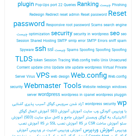
plugin
Ranking
Phishing چیست
Queries
port 22
Pop-Ups
Reset
Redesign
Redirect
reset admin Reset password
password
Responsive
root password
Scams
search engine
security
seo
seo چیست
security in wordpress
optimization
Session
Shared Hosting
SMTP
smtp error
SMTP Errors
sniff
spam
ssh
ssl
Spoofing Spoofing چیست
Spoofing
Spams
Spyware
TLDS
token Session
Tracing Web.config
trello
Unix
Unsecured
Content
update cms
Update site
update wordpress
Virtual Private
VPS
Web.config
Server
Virus
web design
Web.config
Webmaster Tools
security
Website redesign
windows
wordpress
server
wordpress in cpanel
wordpress pluggin
wp
wordpress security
آزاد شدن سرویس گوگل
آسیب پذیری
آشنایی
با وردپرس
آلودگی وب سایت
آموزش
آموزش SEO
آموزش اتصال گوگل
آنالیتیک به گوگل وبمستر
آموزش جامع و کامل سئو سایت (SEO)
آموزش
سئو
آموزش ساخت CSR در IIS
آموزش نصب SSL در IIS
آموزش نصب
آموزش وردپرس
وردپرس
آموزش وردپرس امنیت در وردپرس
آموزش