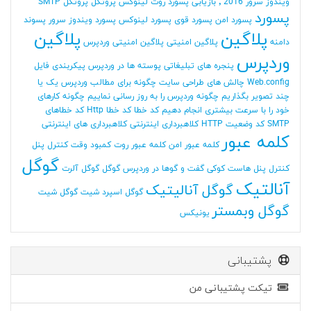
ویندوز سرور 2016
٬ بازیابی پسورد روت لینوکس
پروتکل
پروتکل SMTP
پسورد
پسورد امن
پسورد قوی
پسورد لینوکس
پسورد ویندوز سرور
پسوند
پلاگین
پلاگین
دامنه
پلاگین امنیتی
پلاگین امنیتی وردپرس
وردپرس
پنجره های تبلیغاتی
پوسته ها در وردپرس
پیکربندی فایل
Web.config
چالش های طراحی سایت
چگونه برای مطالب وردپرس یک یا
چند تصویر بگذاریم
چگونه وردپرس را به روز رسانی نماییم
چگونه کارهای
خود را با سرعت بیشتری انجام دهیم
کد خطا
کد خطا Http
کد خطاهای
SMTP
کد وضعیت HTTP
کلاهبرداری اینترنتی
کلاهبرداری های اینترنتی
کلمه عبور
کلمه عبور امن
کلمه عبور روت
کمبود وقت
کنترل پنل
گوگل
کنترل پنل هاست
کوکی
گفت و گوها در وردپرس
گوگل
گوگل آلرت
آنالتیک
گوگل آنالیتیک
گوگل اسپرد شیت
گوگل شیت
گوگل وبمستر
یونیکس
پشتیبانی
تیکت پشتیبانی من