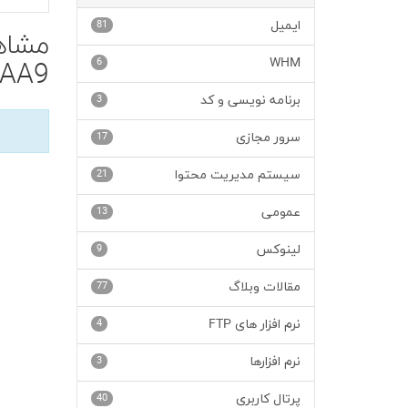
ایمیل
81
6
WHM
AA9'
برنامه نویسی و کد
3
سرور مجازی
17
سیستم مدیریت محتوا
21
عمومی
13
لینوکس
9
مقالات وبلاگ
77
نرم افزار های FTP
4
نرم افزارها
3
پرتال کاربری
40