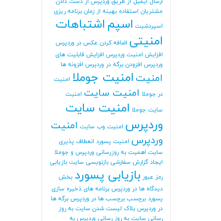
ارسال ایمیل از طریق وردپرس
از دست دادن
مشتریان
استفاده بهینه از زمان برنامه ریزی
اسپم
اشتباهات
اسپردشیت
امنیتی
اضافه کردن عکس در وردپرس
افزایش امنیت وردپرس
افزایش قابلیت های
وردپرس
افزودن برگه در وردپرس
افزونه ها
امنیت جوملا
امنیت
امنیت
امنیت سایت
در جوملا
امنیت
امنیت سایت
سایت جوملا
وردپرس
امنیت
امنیت وب سایت
وردپرس
امنیت پسورد
انعطاف پذیری
سایت
اهمیت به روزرسانی وردپرس و جوملا
ایجاد گزارش سفارشی
بازنویسی سایت
بازیابی
بازیابی پسورد
رمز عبور
بخش
دیدگاه ها در وردپرس
برنامه های ذخیره سازی
پسورد
برچسب
برچسب ها در وردپرس
برگه ها
در وردپرس
بلاک لیست شدن سایت
به روز
رسانی سایت
به روز رسانی وردپرس
به