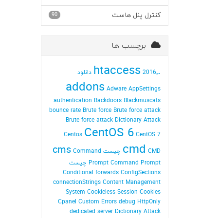
کنترل پنل هاست
90
برچسب ها
.htaccess
2016٬ دانلود
addons
Adware
AppSettings
authentication
Backdoors
Blackmuscats
bounce rate
Brute force
Brute force attack
Brute force attack Dictionary Attack
CentOS 6
Centos
CentOS 7
cmd
cms
CMD چیست
Command
Command Prompt چیست
Prompt
Conditional forwards
ConfigSections
connectionStrings
Content Management
System
Cookieless Session
Cookies
Cpanel
Custom Errors
debug HttpOnly
dedicated server
Dictionary Attack