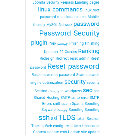
Joomla Security
keepass
Landing pages
linux commands
linux root
password
malicious redirect
Mobile-
password
friendly
MySQL
Network
Password Security
plugin
Phishing Phishing چیست
Pop-
Ranking
Ups
port 22
Queries
Redesign
Redirect
reset admin Reset
Reset password
password
Responsive
root password
Scams
search
security
engine optimization
security
seo
seo چیست
in wordpress
Session
Shared Hosting
SMTP
smtp error
SMTP
Errors
sniff
spam
Spams
Spoofing
Spoofing Spoofing چیست
Spyware
ssh
TLDS
ssl
token Session
Tracing Web.config
trello
Unix
Unsecured
Content
update cms
Update site
update