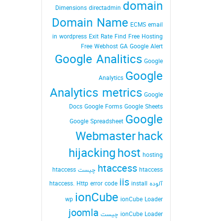
domain
Dimensions
directadmin
Domain Name
ECMS
email
in wordpress
Exit Rate
Find
Free Hosting
Free Webhost
GA
Google Alert
Google Analitics
Google
Google
Analytics
Analytics metrics
Google
Docs
Google Forms
Google Sheets
Google
Google Spreadsheet
Webmaster
hack
hijacking
host
hosting
htaccess
htaccess چیست
htaccess
iis
آلوده
install
Http error code
htaccess.
ionCube
wp
ionCube Loader
joomla
ionCube Loader چیست