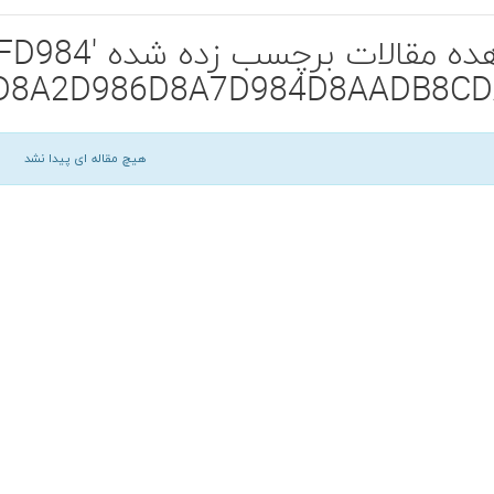
مشاهده مقالات
D8A2D986D8A7D984D8AADB8CD
هیچ مقاله ای پیدا نشد