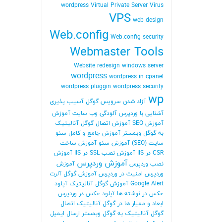
wordpress
Virtual Private Server
Virus
VPS
web design
Web.config
Web.config security
Webmaster Tools
Website redesign
windows server
wordpress
wordpress in cpanel
wordpress pluggin
wordpress security
wp
آزاد شدن سرویس گوگل
آسیب پذیری
آشنایی با وردپرس
آلودگی وب سایت
آموزش
آموزش SEO
آموزش اتصال گوگل آنالیتیک
به گوگل وبمستر
آموزش جامع و کامل سئو
سایت (SEO)
آموزش سئو
آموزش ساخت
CSR در IIS
آموزش نصب SSL در IIS
آموزش
آموزش وردپرس
نصب وردپرس
آموزش
وردپرس امنیت در وردپرس
آموزش گوگل آلرت
Google Alert
آموزش گوگل آنالیتیک
آپلود
عکس در نوشته ها
آپلود عکس در وردپرس
ابعاد و معیار ها در گوگل آنالیتیک
اتصال
گوگل آنالیتیک به گوگل وبمستر
ارسال ایمیل