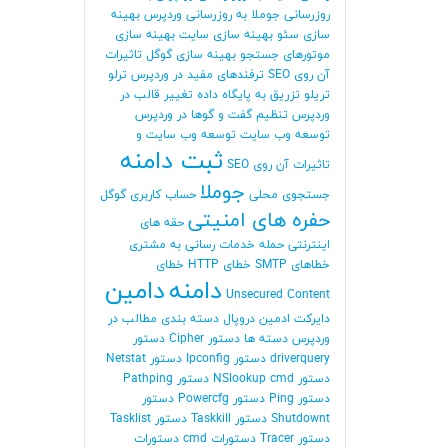
روزرسانی جوملا
به روزرسانی وردپرس
بهینه
سازی سئو
بهینه سازی سایت
بهینه سازی
موتورهای جستجو
بهینه سازی گوگل
تاثیرات
آن روی SEO
ترفندهای مفید در وردپرس
ترلو
تریلو
تزریق به پایگاه داده
تغییر قالب در
وردپرس
تنظیم گفت و گوها در وردپرس
توسعه وب سایت
توسعه وب سایت و
ثبت دامنه
تاثیرات آن روی SEO
جوملا
جستجوی محلی
حساب کاربری گوگل
حفره های امنیتی
حقه های
اینترنتی
حمله
خدمات رسانی به مشتری
خطاهای SMTP
خطای HTTP
خطای
دامنه
دامین
Unsecured Content
دایرکت ادمین
دروپال
دسته بندی مطالب در
وردپرس
دسته ها
دستور Cipher
دستور
driverquery
دستور Ipconfig
دستور Netstat
دستور NSlookup cmd
دستور Pathping
دستور Ping
دستور Powercfg
دستور
Shutdownt
دستور Taskkill
دستور Tasklist
دستور Tracer
دستورات cmd
دستورات