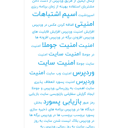
ارسال ایمیل از طریق وردپرس
از دست دادن
مشتریان
استفاده بهینه از زمان برنامه ریزی
اسپم
اشتباهات
اسپردشیت
امنیتی
اضافه کردن عکس در وردپرس
افزایش امنیت وردپرس
افزایش قابلیت های
وردپرس
افزودن برگه در وردپرس
افزونه ها
امنیت جوملا
امنیت
امنیت
امنیت سایت
در جوملا
امنیت
امنیت سایت
سایت جوملا
وردپرس
امنیت
امنیت وب سایت
وردپرس
امنیت پسورد
انعطاف پذیری
سایت
اهمیت به روزرسانی وردپرس و جوملا
ایجاد گزارش سفارشی
بازنویسی سایت
بازیابی
بازیابی پسورد
رمز عبور
بخش
دیدگاه ها در وردپرس
برنامه های ذخیره سازی
پسورد
برچسب
برچسب ها در وردپرس
برگه ها
در وردپرس
بلاک لیست شدن سایت
به روز
رسانی سایت
به روز رسانی وردپرس
به