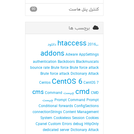
کنترل پنل هاست
90
برچسب ها
.htaccess
2016٬ دانلود
addons
Adware
AppSettings
authentication
Backdoors
Blackmuscats
bounce rate
Brute force
Brute force attack
Brute force attack Dictionary Attack
CentOS 6
Centos
CentOS 7
cmd
cms
CMD چیست
Command
Command Prompt چیست
Prompt
Conditional forwards
ConfigSections
connectionStrings
Content Management
System
Cookieless Session
Cookies
Cpanel
Custom Errors
debug HttpOnly
dedicated server
Dictionary Attack