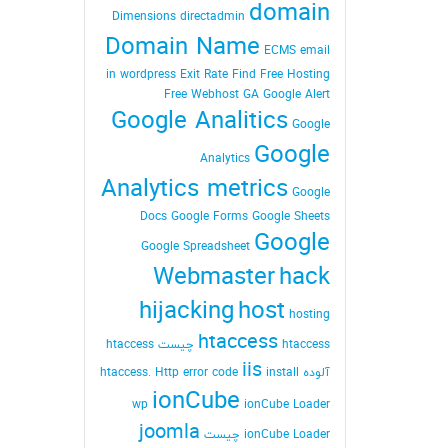
domain
Dimensions
directadmin
Domain Name
ECMS
email
in wordpress
Exit Rate
Find
Free Hosting
Free Webhost
GA
Google Alert
Google Analitics
Google
Google
Analytics
Analytics metrics
Google
Docs
Google Forms
Google Sheets
Google
Google Spreadsheet
Webmaster
hack
hijacking
host
hosting
htaccess
htaccess چیست
htaccess
iis
آلوده
install
Http error code
htaccess.
ionCube
wp
ionCube Loader
joomla
ionCube Loader چیست