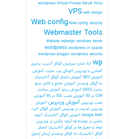
wordpress
Virtual Private Server
Virus
VPS
web design
Web.config
Web.config security
Webmaster Tools
Website redesign
windows server
wordpress
wordpress in cpanel
wordpress pluggin
wordpress security
wp
آزاد شدن سرویس گوگل
آسیب پذیری
آشنایی با وردپرس
آلودگی وب سایت
آموزش
آموزش SEO
آموزش اتصال گوگل آنالیتیک
به گوگل وبمستر
آموزش جامع و کامل سئو
سایت (SEO)
آموزش سئو
آموزش ساخت
CSR در IIS
آموزش نصب SSL در IIS
آموزش
آموزش وردپرس
نصب وردپرس
آموزش
وردپرس امنیت در وردپرس
آموزش گوگل آلرت
Google Alert
آموزش گوگل آنالیتیک
آپلود
عکس در نوشته ها
آپلود عکس در وردپرس
ابعاد و معیار ها در گوگل آنالیتیک
اتصال
گوگل آنالیتیک به گوگل وبمستر
ارسال ایمیل