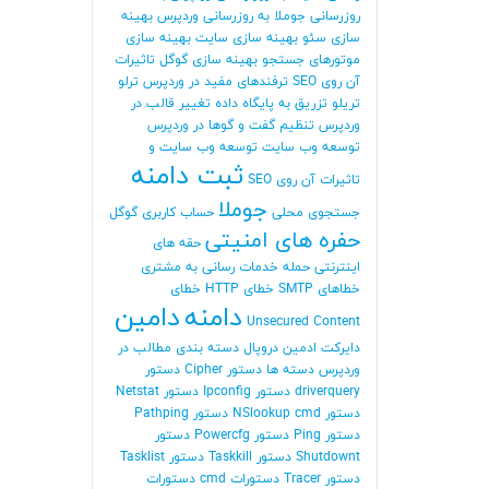
روزرسانی جوملا
به روزرسانی وردپرس
بهینه
سازی سئو
بهینه سازی سایت
بهینه سازی
موتورهای جستجو
بهینه سازی گوگل
تاثیرات
آن روی SEO
ترفندهای مفید در وردپرس
ترلو
تریلو
تزریق به پایگاه داده
تغییر قالب در
وردپرس
تنظیم گفت و گوها در وردپرس
توسعه وب سایت
توسعه وب سایت و
ثبت دامنه
تاثیرات آن روی SEO
جوملا
جستجوی محلی
حساب کاربری گوگل
حفره های امنیتی
حقه های
اینترنتی
حمله
خدمات رسانی به مشتری
خطاهای SMTP
خطای HTTP
خطای
دامنه
دامین
Unsecured Content
دایرکت ادمین
دروپال
دسته بندی مطالب در
وردپرس
دسته ها
دستور Cipher
دستور
driverquery
دستور Ipconfig
دستور Netstat
دستور NSlookup cmd
دستور Pathping
دستور Ping
دستور Powercfg
دستور
Shutdownt
دستور Taskkill
دستور Tasklist
دستور Tracer
دستورات cmd
دستورات