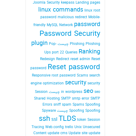
Joomla Security
keepass
Landing pages
linux commands
linux root
password
malicious redirect
Mobile-
password
friendly
MySQL
Network
Password Security
plugin
Phishing Phishing چیست
Pop-
Ranking
Ups
port 22
Queries
Redesign
Redirect
reset admin Reset
Reset password
password
Responsive
root password
Scams
search
security
engine optimization
security
seo
seo چیست
in wordpress
Session
Shared Hosting
SMTP
smtp error
SMTP
Errors
sniff
spam
Spams
Spoofing
Spoofing Spoofing چیست
Spyware
ssh
TLDS
ssl
token Session
Tracing Web.config
trello
Unix
Unsecured
Content
update cms
Update site
update