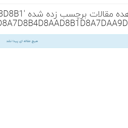
مشاهده مقالات
D8A7D8B4D8AAD8B1D8A7DAA9D
هیچ مقاله ای پیدا نشد