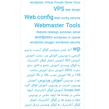
wordpress
Virtual Private Server
Virus
VPS
web design
Web.config
Web.config security
Webmaster Tools
Website redesign
windows server
wordpress
wordpress in cpanel
wordpress pluggin
wordpress security
wp
آزاد شدن سرویس گوگل
آسیب پذیری
آشنایی با وردپرس
آلودگی وب سایت
آموزش
آموزش SEO
آموزش اتصال گوگل آنالیتیک
به گوگل وبمستر
آموزش جامع و کامل سئو
سایت (SEO)
آموزش سئو
آموزش ساخت
CSR در IIS
آموزش نصب SSL در IIS
آموزش
آموزش وردپرس
نصب وردپرس
آموزش
وردپرس امنیت در وردپرس
آموزش گوگل آلرت
Google Alert
آموزش گوگل آنالیتیک
آپلود
عکس در نوشته ها
آپلود عکس در وردپرس
ابعاد و معیار ها در گوگل آنالیتیک
اتصال
گوگل آنالیتیک به گوگل وبمستر
ارسال ایمیل