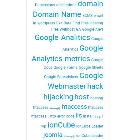
domain
Dimensions
directadmin
Domain Name
ECMS
email
in wordpress
Exit Rate
Find
Free Hosting
Free Webhost
GA
Google Alert
Google Analitics
Google
Google
Analytics
Analytics metrics
Google
Docs
Google Forms
Google Sheets
Google
Google Spreadsheet
Webmaster
hack
hijacking
host
hosting
htaccess
htaccess چیست
htaccess
iis
آلوده
install
Http error code
htaccess.
ionCube
wp
ionCube Loader
joomla
ionCube Loader چیست