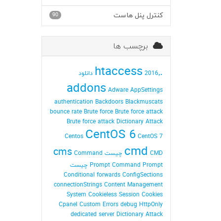
کنترل پنل هاست
90
برچسب ها
.htaccess
2016٬ دانلود
addons
Adware
AppSettings
authentication
Backdoors
Blackmuscats
bounce rate
Brute force
Brute force attack
Brute force attack Dictionary Attack
CentOS 6
Centos
CentOS 7
cmd
cms
CMD چیست
Command
Command Prompt چیست
Prompt
Conditional forwards
ConfigSections
connectionStrings
Content Management
System
Cookieless Session
Cookies
Cpanel
Custom Errors
debug HttpOnly
dedicated server
Dictionary Attack