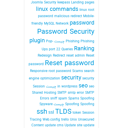
Joomla Security
keepass
Landing pages
linux commands
linux root
password
malicious redirect
Mobile-
password
friendly
MySQL
Network
Password Security
plugin
Phishing Phishing چیست
Pop-
Ranking
Ups
port 22
Queries
Redesign
Redirect
reset admin Reset
Reset password
password
Responsive
root password
Scams
search
security
engine optimization
security
seo
seo چیست
in wordpress
Session
Shared Hosting
SMTP
smtp error
SMTP
Errors
sniff
spam
Spams
Spoofing
Spoofing Spoofing چیست
Spyware
ssh
TLDS
ssl
token Session
Tracing Web.config
trello
Unix
Unsecured
Content
update cms
Update site
update