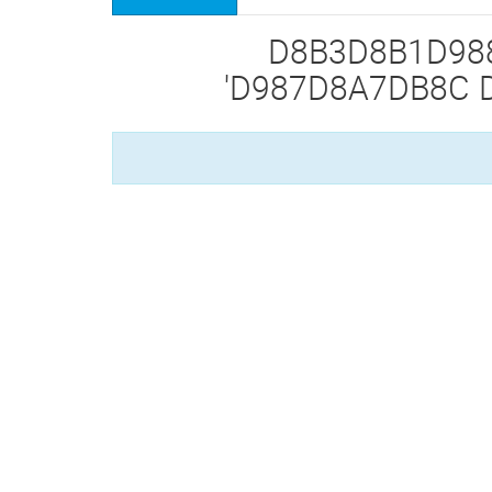
 برچسب زده شده 'D8B3D8B1D988D8B1
D987D8A7DB8C 