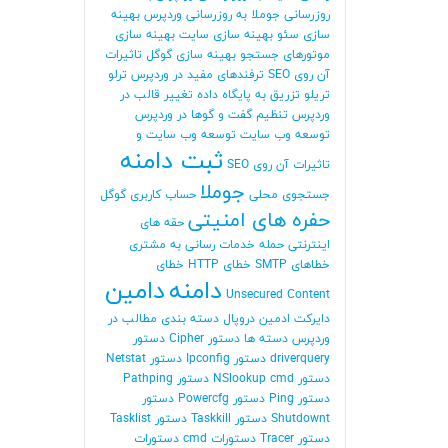
روزرسانی جوملا
به روزرسانی وردپرس
بهینه
سازی سئو
بهینه سازی سایت
بهینه سازی
موتورهای جستجو
بهینه سازی گوگل
تاثیرات
آن روی SEO
ترفندهای مفید در وردپرس
ترلو
تریلو
تزریق به پایگاه داده
تغییر قالب در
وردپرس
تنظیم گفت و گوها در وردپرس
توسعه وب سایت
توسعه وب سایت و
ثبت دامنه
تاثیرات آن روی SEO
جوملا
جستجوی محلی
حساب کاربری گوگل
حفره های امنیتی
حقه های
اینترنتی
حمله
خدمات رسانی به مشتری
خطاهای SMTP
خطای HTTP
خطای
دامنه
دامین
Unsecured Content
دایرکت ادمین
دروپال
دسته بندی مطالب در
وردپرس
دسته ها
دستور Cipher
دستور
driverquery
دستور Ipconfig
دستور Netstat
دستور NSlookup cmd
دستور Pathping
دستور Ping
دستور Powercfg
دستور
Shutdownt
دستور Taskkill
دستور Tasklist
دستور Tracer
دستورات cmd
دستورات