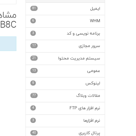
ایمیل
81
6
WHM
B8C'
برنامه نویسی و کد
3
سرور مجازی
17
سیستم مدیریت محتوا
21
عمومی
13
لینوکس
9
مقالات وبلاگ
77
نرم افزار های FTP
4
نرم افزارها
3
پرتال کاربری
40