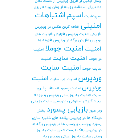
ارسال ایمیل از طریق وردپرس
از دست دادن
مشتریان
استفاده بهینه از زمان برنامه ریزی
اسپم
اشتباهات
اسپردشیت
امنیتی
اضافه کردن عکس در وردپرس
افزایش امنیت وردپرس
افزایش قابلیت های
وردپرس
افزودن برگه در وردپرس
افزونه ها
امنیت جوملا
امنیت
امنیت
امنیت سایت
در جوملا
امنیت
امنیت سایت
سایت جوملا
وردپرس
امنیت
امنیت وب سایت
وردپرس
امنیت پسورد
انعطاف پذیری
سایت
اهمیت به روزرسانی وردپرس و جوملا
ایجاد گزارش سفارشی
بازنویسی سایت
بازیابی
بازیابی پسورد
رمز عبور
بخش
دیدگاه ها در وردپرس
برنامه های ذخیره سازی
پسورد
برچسب
برچسب ها در وردپرس
برگه ها
در وردپرس
بلاک لیست شدن سایت
به روز
رسانی سایت
به روز رسانی وردپرس
به