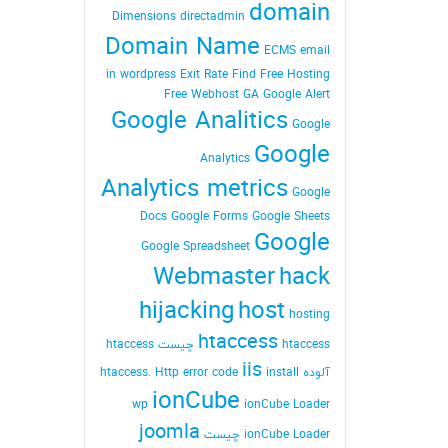
domain
Dimensions
directadmin
Domain Name
ECMS
email
in wordpress
Exit Rate
Find
Free Hosting
Free Webhost
GA
Google Alert
Google Analitics
Google
Google
Analytics
Analytics metrics
Google
Docs
Google Forms
Google Sheets
Google
Google Spreadsheet
Webmaster
hack
hijacking
host
hosting
htaccess
htaccess چیست
htaccess
iis
آلوده
install
Http error code
htaccess.
ionCube
wp
ionCube Loader
joomla
ionCube Loader چیست