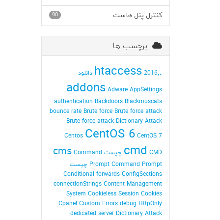
کنترل پنل هاست
90
برچسب ها
.htaccess
2016٬ دانلود
addons
Adware
AppSettings
authentication
Backdoors
Blackmuscats
bounce rate
Brute force
Brute force attack
Brute force attack Dictionary Attack
CentOS 6
Centos
CentOS 7
cmd
cms
CMD چیست
Command
Command Prompt چیست
Prompt
Conditional forwards
ConfigSections
connectionStrings
Content Management
System
Cookieless Session
Cookies
Cpanel
Custom Errors
debug HttpOnly
dedicated server
Dictionary Attack