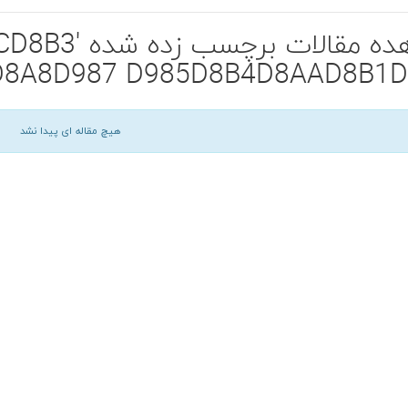
مشاهده مقالا
8A8D987 D985D8B4D8AAD8B1D
هیچ مقاله ای پیدا نشد