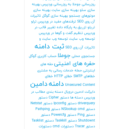
روزرسانی جوملا
به روزرسانی وردپرس
بهینه
سازی سئو
بهینه سازی سایت
بهینه سازی
موتورهای جستجو
بهینه سازی گوگل
تاثیرات
آن روی SEO
ترفندهای مفید در وردپرس
ترلو
تریلو
تزریق به پایگاه داده
تغییر قالب در
وردپرس
تنظیم گفت و گوها در وردپرس
توسعه وب سایت
توسعه وب سایت و
ثبت دامنه
تاثیرات آن روی SEO
جوملا
جستجوی محلی
حساب کاربری گوگل
حفره های امنیتی
حقه های
اینترنتی
حمله
خدمات رسانی به مشتری
خطاهای SMTP
خطای HTTP
خطای
دامنه
دامین
Unsecured Content
دایرکت ادمین
دروپال
دسته بندی مطالب در
وردپرس
دسته ها
دستور Cipher
دستور
driverquery
دستور Ipconfig
دستور Netstat
دستور NSlookup cmd
دستور Pathping
دستور Ping
دستور Powercfg
دستور
Shutdownt
دستور Taskkill
دستور Tasklist
دستور Tracer
دستورات cmd
دستورات