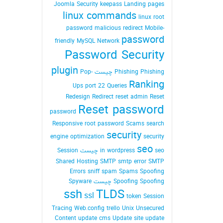
Joomla Security
keepass
Landing pages
linux commands
linux root
password
malicious redirect
Mobile-
password
friendly
MySQL
Network
Password Security
plugin
Phishing Phishing چیست
Pop-
Ranking
Ups
port 22
Queries
Redesign
Redirect
reset admin Reset
Reset password
password
Responsive
root password
Scams
search
security
engine optimization
security
seo
seo چیست
in wordpress
Session
Shared Hosting
SMTP
smtp error
SMTP
Errors
sniff
spam
Spams
Spoofing
Spoofing Spoofing چیست
Spyware
ssh
TLDS
ssl
token Session
Tracing Web.config
trello
Unix
Unsecured
Content
update cms
Update site
update