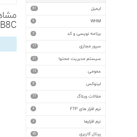
ایمیل
81
6
WHM
B8C'
برنامه نویسی و کد
3
سرور مجازی
17
سیستم مدیریت محتوا
21
عمومی
13
لینوکس
9
مقالات وبلاگ
77
نرم افزار های FTP
4
نرم افزارها
3
پرتال کاربری
40