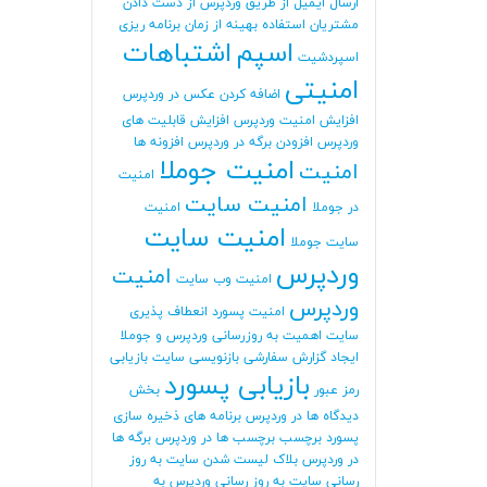
ارسال ایمیل از طریق وردپرس
از دست دادن
مشتریان
استفاده بهینه از زمان برنامه ریزی
اسپم
اشتباهات
اسپردشیت
امنیتی
اضافه کردن عکس در وردپرس
افزایش امنیت وردپرس
افزایش قابلیت های
وردپرس
افزودن برگه در وردپرس
افزونه ها
امنیت جوملا
امنیت
امنیت
امنیت سایت
در جوملا
امنیت
امنیت سایت
سایت جوملا
وردپرس
امنیت
امنیت وب سایت
وردپرس
امنیت پسورد
انعطاف پذیری
سایت
اهمیت به روزرسانی وردپرس و جوملا
ایجاد گزارش سفارشی
بازنویسی سایت
بازیابی
بازیابی پسورد
رمز عبور
بخش
دیدگاه ها در وردپرس
برنامه های ذخیره سازی
پسورد
برچسب
برچسب ها در وردپرس
برگه ها
در وردپرس
بلاک لیست شدن سایت
به روز
رسانی سایت
به روز رسانی وردپرس
به