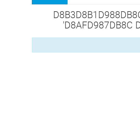
ت برچسب زده شده 'D8B3D8B1D988DB8CD8B3
D8AFD987DB8C D