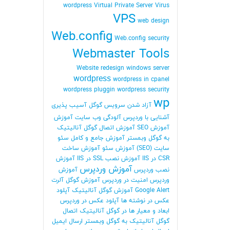
wordpress
Virtual Private Server
Virus
VPS
web design
Web.config
Web.config security
Webmaster Tools
Website redesign
windows server
wordpress
wordpress in cpanel
wordpress pluggin
wordpress security
wp
آزاد شدن سرویس گوگل
آسیب پذیری
آشنایی با وردپرس
آلودگی وب سایت
آموزش
آموزش SEO
آموزش اتصال گوگل آنالیتیک
به گوگل وبمستر
آموزش جامع و کامل سئو
سایت (SEO)
آموزش سئو
آموزش ساخت
CSR در IIS
آموزش نصب SSL در IIS
آموزش
آموزش وردپرس
نصب وردپرس
آموزش
وردپرس امنیت در وردپرس
آموزش گوگل آلرت
Google Alert
آموزش گوگل آنالیتیک
آپلود
عکس در نوشته ها
آپلود عکس در وردپرس
ابعاد و معیار ها در گوگل آنالیتیک
اتصال
گوگل آنالیتیک به گوگل وبمستر
ارسال ایمیل