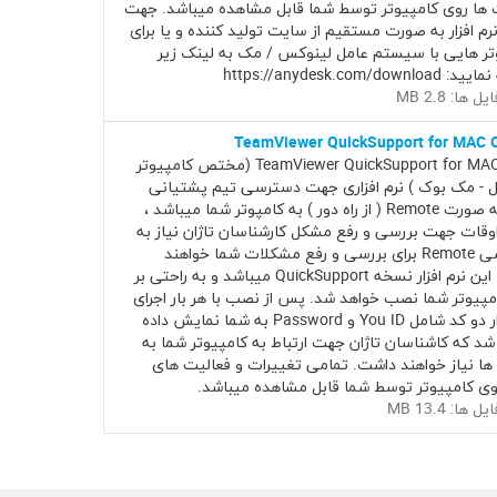
 ها روی کامپیوتر توسط شما قابل مشاهده میباشد. جهت
نرم افزار به صورت مستقیم از سایت تولید کننده و یا برای
تر هایی با سیستم عامل لینوکس / مک به لینک زیر
https://anydesk.com/down
ل ها: 2.8 MB
TeamViewer QuickSupport for MAC 
TeamViewer QuickSupport for MAC OS X (مختص کامپیوتر
ل - مک بوک ) نرم افزاری جهت دسترسی تیم پشتیانی
تاژان به صورت Remote ( از راه دور ) به کامپوتر شما میباشد ،
وقات جهت بررسی و رفع مشکل کارشناسان تاژان نیاز به
دسترسی Remote برای بررسی و رفع مشکلات شما خواهند
داشت. این نرم افزار نسخه QuickSupport میباشد و به راحتی بر
مپیوتر شما نصب خواهد شد. پس از نصب با هر بار اجرای
نرم افزار دو کد شامل You ID و Password به شما نمایش داده
شد که کاشناسان تاژان جهت ارتباط به کامپیوتر شما به
 ها نیاز خواهند داشت. تمامی تغییرات و فعالیت های
روی کامپیوتر توسط شما قابل مشاهده میباشد.
 ها: 13.4 MB