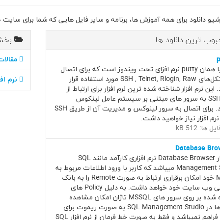
و دانلود برای همه آموزش ها، برنامه و سایر فایل هایی که شما برای سایت خود و
وب ترین دانلود ها
بخش
p
مقالات
پوتی یا همان putty نرم افزای تحت ویندوز است که برای اتصال
به پروتکل‌های SSH , Telnet, Rlogin, Raw مورد استفاده قرار
نرم اف
 این نرم افزار شناخته شده ترین نرم افزار برای ارتباط از
طریق SSH به سرور های مبتنی بر سیستم عامل لینکوس
میباشد. برای اتصال به سرور لینوکس و مدیریت آن از طریق SSH
نرم افزار نیاز خواهید داشت.
ل ها: 512 kB
Database Bro
نرم افزار Database Browser نرم افزاری کارآمد مانند SQL
Management Studio میباشد که کاربر با ورود اطلاعات مربوط به
MSSQL خود امکان برقراری ارتباط به صورت Remote را به بانک
اطلاعاتی وب سایت خود خواهد داشت. به دلیل Policy های
قرارداده شده بر روی سرور های MSSQL تاژان امکان مشاهده
Table ها در SQL Management Studio به صورت ریموت برای
کاربران فراهم نمیباشد و فقط به صورت خط فرمان از نرم افزار SQL