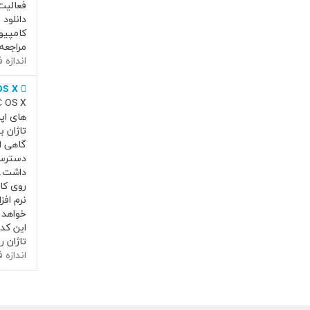
فعالیت
دانلود 
کامپیو
مراجعه نمایید: load
اندازه فای
OS X
های اپ
گاهی ا
روی کا
خواهد 
این کد
تاژان 
اندازه فایل