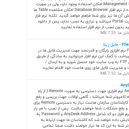
Management Studio امکان استفاده وجود دارد، ولی در صورت
استفاده از نرم افزار Database Browser امکان مشاهده Table ها
ش آن ها نیز برای شما فراهم خواهد گردید. نکته: نرم فزار
به صورت Portal میباشد و نیازی به نصب ندارد، پس از دانلود
د بدون نصب از نرم افزار استفاده نمایید.
 ها: 7.25 MB
 فایل زیلا
Filezilla نرم افزاری رایگان و قدرتمند جهت مدیریت فایل ها در
 میباشد، با کمک این نرم افزار میتوانید به سادگی از طریق
پروتکل FTP به وب سایت خود متصل شوید و به ارسال /
 و مدیریت فایل های روی هاست خود اقدام نمایید.
 ها: 7.52 MB
Any
AnyDesk نرم افزاری جهت دسترسی به صورت Remote ( از راه
به کامپوتر شما میباشد ، گاهی اوقات جهت بررسی و رفع
مشکل کارشناسان سازمان هاست نیاز به دسترسی Remote برای
و رفع مشکلات شما خواهند داشت. پس از نصب با هر بار
اجرای نرم افزار دو کد شامل AnyDesk-Address و Password به
ایش داده خواهد شد که کاشناسان ما جهت ارتباط به
تر شما به این کد ها نیاز خواهند داشت.ضمنا تمامی