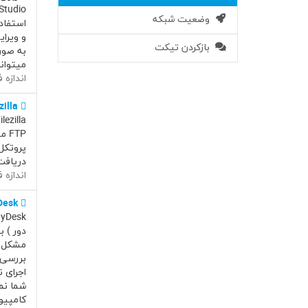
وضعیت شبکه
و ویرای
بازکردن تیکت
میتوانی
اندازه فایل
Filezilla -
FTP
دریافت
اندازه فایل
Desk
دور ) 
بررسی 
شما نم
کامپیو