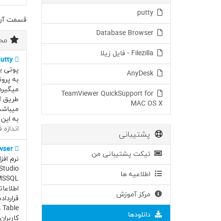
putty
قسمت آرشی
Database Browser
محب
Filezilla - فایل زیلا
utty
AnyDesk
میگیرد.
TeamViewer QuickSupport for
MAC OS X
به این 
اندازه فای
پشتیبانی
wser
تیکت پشتیبانی من
اطلاعیه ها
مرکز آموزش
دانلودها