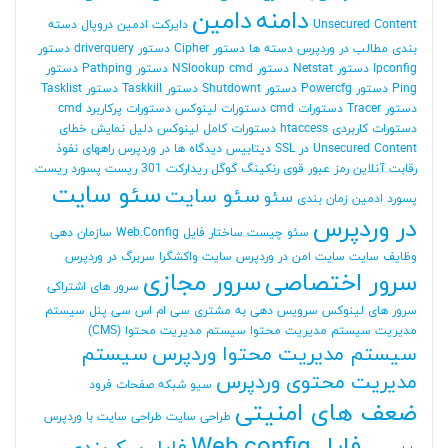
دامنه
دامین
Unsecured Content
دایرکت ادمین
دروپال
دسته
بندی مطالب در وردپرس
دسته ها
دستور Cipher
دستور driverquery
دستور
Ipconfig
دستور Netstat
دستور NSlookup cmd
دستور Pathping
دستور
Ping
دستور Powercfg
دستور Shutdownt
دستور Taskkill
دستور Tasklist
دستور Tracer
دستورات cmd
دستورات لینوکس
دستورات پرکاربرد cmd
دستورات کاربردی htaccess
دستورات کامل لینوکس
دلیل نمایش خطای
Unsecured Content در SSL
دیتابیس
دیدگاه ها در وردپرس
راههای نفوذ
رقابت آنلاین
رمز عبور قوی
رنکینگ گوگل
ریدارکت 301
ریست پسورد
ریست
سئو سایت
سئو سایت
سئو
پسورد ادمین
زمان بندی
در وردپرس
سئو چیست
ساختار فایل Web.Config
سازمان دهی
وظایف
سایت
سایت امن در وردپرس
سایت واکشگرا
سربرگ در وردپرس
سرور اختصاصی
سرور مجازی
سرور های اشتراکی
سرور های لینوکس
سرویس دهی به مشتری
سی ام اس
سی پنل
سیستم
مدیریت
سیستم مدیریت محتوا
سیستم مدیریت محتوا (CMS)
سیستم مدیریت محتوا وردپرس
سیستم
مدیریت محتوی وردپرس
سیو
شبکه
صفحات فرود
ضعف های امنیتی
طراحی سایت
طراحی سایت با وردپرس