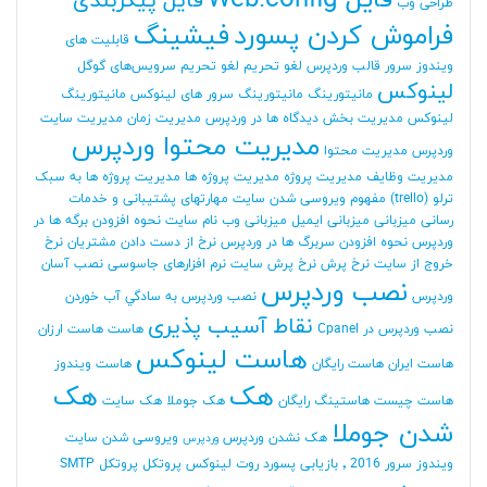
فایل Web.config
فایل پیکربندی
طراحی وب
فراموش کردن پسورد
فیشینگ
قابلیت های
ویندوز سرور
قالب وردپرس
لغو تحریم
لغو تحریم سرویس‌های گوگل
لینوکس
مانیتورینگ
مانیتورینگ سرور های لینوکس
مانیتورینگ
لینوکس
مدیریت بخش دیدگاه ها در وردپرس
مدیریت زمان
مدیریت سایت
مدیریت محتوا وردپرس
وردپرس
مدیریت محتوا
مدیریت وظایف
مدیریت پروژه
مدیریت پروژه ها
مدیریت پروژه ها به سبک
ترلو (trello)
مفهوم ویروسی شدن سایت
مهارتهای پشتیبانی و خدمات
رسانی
میزبانی
میزبانی ایمیل
میزبانی وب
نام سایت
نحوه افزودن برگه ها در
وردپرس
نحوه افزودن سربرگ ها در وردپرس
نرخ از دست دادن مشتریان
نرخ
خروج از سایت
نرخ پرش
نرخ پرش سایت
نرم افزارهای جاسوسی
نصب آسان
نصب وردپرس
وردپرس
نصب وردپرس به سادگي آب خوردن
نقاط آسیب پذیری
نصب وردپرس در Cpanel
هاست
هاست ارزان
هاست لینوکس
هاست ایران
هاست رایگان
هاست ویندوز
هک
هک
هاست چیست
هاستینگ رایگان
هک جوملا
هک سایت
شدن جوملا
هک نشدن وردپرس
ویروسی شدن سایت
وردپرس
ویندوز سرور 2016
٬ بازیابی پسورد روت لینوکس
پروتکل
پروتکل SMTP