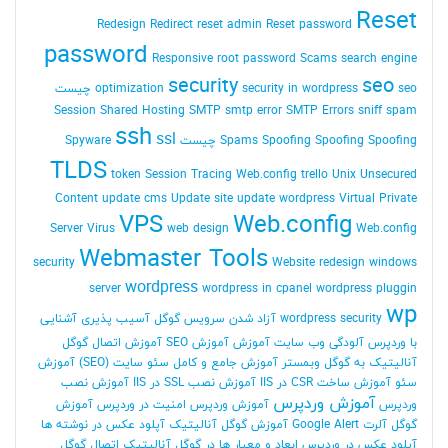
Reset
Redesign
Redirect
reset admin Reset password
password
Responsive
root password
Scams
search engine
security
seo
seo چیست
security in wordpress
optimization
Session
Shared Hosting
SMTP
smtp error
SMTP Errors
sniff
spam
ssh
ssl
Spoofing Spoofing چیست
Spoofing
Spams
Spyware
TLDS
token Session
Tracing Web.config
trello
Unix
Unsecured
Content
update cms
Update site
update wordpress
Virtual Private
VPS
Web.config
Server
Virus
web design
Web.config
Webmaster Tools
security
Website redesign
windows
wordpress
server
wordpress in cpanel
wordpress pluggin
wp
wordpress security
آزاد شدن سرویس گوگل
آسیب پذیری
آشنایی
با وردپرس
آلودگی وب سایت
آموزش
آموزش SEO
آموزش اتصال گوگل
آنالیتیک به گوگل وبمستر
آموزش جامع و کامل سئو سایت (SEO)
آموزش
سئو
آموزش ساخت CSR در IIS
آموزش نصب SSL در IIS
آموزش نصب
آموزش وردپرس
وردپرس
آموزش وردپرس امنیت در وردپرس
آموزش
گوگل آلرت Google Alert
آموزش گوگل آنالیتیک
آپلود عکس در نوشته ها
آپلود عکس در وردپرس
ابعاد و معیار ها در گوگل آنالیتیک
اتصال گوگل