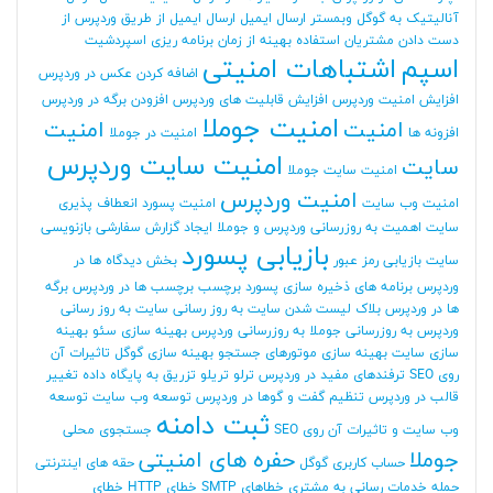
آنالیتیک به گوگل وبمستر
ارسال ایمیل
ارسال ایمیل از طریق وردپرس
از
دست دادن مشتریان
استفاده بهینه از زمان برنامه ریزی
اسپردشیت
اسپم
اشتباهات امنیتی
اضافه کردن عکس در وردپرس
افزایش امنیت وردپرس
افزایش قابلیت های وردپرس
افزودن برگه در وردپرس
امنیت جوملا
امنیت
امنیت
افزونه ها
امنیت در جوملا
امنیت سایت وردپرس
سایت
امنیت سایت جوملا
امنیت وردپرس
امنیت وب سایت
امنیت پسورد
انعطاف پذیری
سایت
اهمیت به روزرسانی وردپرس و جوملا
ایجاد گزارش سفارشی
بازنویسی
بازیابی پسورد
سایت
بازیابی رمز عبور
بخش دیدگاه ها در
وردپرس
برنامه های ذخیره سازی پسورد
برچسب
برچسب ها در وردپرس
برگه
ها در وردپرس
بلاک لیست شدن سایت
به روز رسانی سایت
به روز رسانی
وردپرس
به روزرسانی جوملا
به روزرسانی وردپرس
بهینه سازی سئو
بهینه
سازی سایت
بهینه سازی موتورهای جستجو
بهینه سازی گوگل
تاثیرات آن
روی SEO
ترفندهای مفید در وردپرس
ترلو
تریلو
تزریق به پایگاه داده
تغییر
قالب در وردپرس
تنظیم گفت و گوها در وردپرس
توسعه وب سایت
توسعه
ثبت دامنه
وب سایت و تاثیرات آن روی SEO
جستجوی محلی
جوملا
حفره های امنیتی
حساب کاربری گوگل
حقه های اینترنتی
حمله
خدمات رسانی به مشتری
خطاهای SMTP
خطای HTTP
خطای