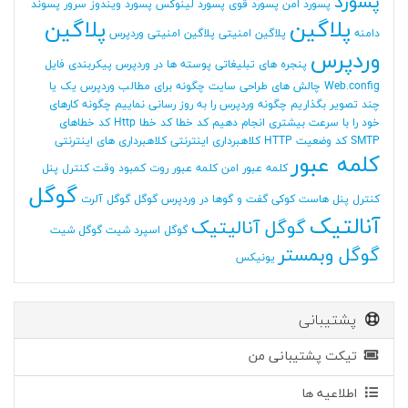
پسورد
پسورد امن
پسورد قوی
پسورد لینوکس
پسورد ویندوز سرور
پسوند
پلاگین
پلاگین
دامنه
پلاگین امنیتی
پلاگین امنیتی وردپرس
وردپرس
پنجره های تبلیغاتی
پوسته ها در وردپرس
پیکربندی فایل
Web.config
چالش های طراحی سایت
چگونه برای مطالب وردپرس یک یا
چند تصویر بگذاریم
چگونه وردپرس را به روز رسانی نماییم
چگونه کارهای
خود را با سرعت بیشتری انجام دهیم
کد خطا
کد خطا Http
کد خطاهای
SMTP
کد وضعیت HTTP
کلاهبرداری اینترنتی
کلاهبرداری های اینترنتی
کلمه عبور
کلمه عبور امن
کلمه عبور روت
کمبود وقت
کنترل پنل
گوگل
کنترل پنل هاست
کوکی
گفت و گوها در وردپرس
گوگل
گوگل آلرت
آنالتیک
گوگل آنالیتیک
گوگل اسپرد شیت
گوگل شیت
گوگل وبمستر
یونیکس
پشتیبانی
تیکت پشتیبانی من
اطلاعیه ها