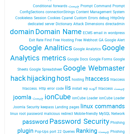
Command Prompt چیست
Prompt
Conditional forwards
ConfigSections
connectionStrings
Content Management System
Cookieless Session
Cookies
Cpanel
Custom Errors
debug HttpOnly
dedicated server
Dictionary Attack
Dimensions
directadmin
domain
Domain Name
ECMS
email in wordpress
Exit Rate
Find
Free Hosting
Free Webhost
GA
Google Alert
Google Analitics
Google
Google Analytics
Analytics metrics
Google Docs
Google Forms
Google
Google Webmaster
Sheets
Google Spreadsheet
hack
hijacking
host
htaccess
hosting
htaccess
iis
چیست
htaccess آلوده
install wp
Http error code
htaccess.
ionCube
joomla
ionCube Loader چیست
ionCube Loader
linux commands
Joomla Security
keepass
Landing pages
linux root password
malicious redirect
Mobile-friendly
MySQL
Network
Password Security
password
Phishing
plugin
Ranking
Phishing چیست
Queries
port 22
Pop-Ups