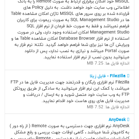
MSSQL خود امکان برقراری ارتباط به صورت Remote را به بانک
اطلاعاتی وب سایت خود خواهد داشت. به دلیل Policy های
قرارداده شده بر روی سرور های MSSQL تاژان امکان مشاهده Table
ها در SQL Management Studio به صورت ریموت برای کاربران
فراهم نمیباشد و فقط به صورت خط فرمان از نرم افزار SQL
Management Studio امکان استفاده وجود دارد، ولی در صورت
استفاده از نرم افزار Database Browser امکان مشاهده Table ها و
ویرایش آن ها نیز برای شما فراهم خواهد گردید. نکته: نرم فزار به
صورت Portal میباشد و نیازی به نصب ندارد، پس از دانلود
میتوانید بدون نصب از نرم افزار استفاده نمایید.
اندازه فایل ها: 7.25 MB
Filezilla - فایل زیلا
Filezilla نرم افزاری رایگان و قدرتمند جهت مدیریت فایل ها در FTP
میباشد، با کمک این نرم افزار میتوانید به سادگی از طریق پروتکل
FTP به وب سایت خود متصل شوید و به ارسال / دریافت و
مدیریت فایل های روی هاست خود اقدام نمایید.
اندازه فایل ها: 7.52 MB
AnyDesk
AnyDesk نرم افزاری جهت دسترسی به صورت Remote ( از راه دور )
به کامپوتر شما میباشد ، گاهی اوقات جهت بررسی و رفع مشکل
کارشناسان سازمان هاست نیاز به دسترسی Remote برای بررسی و