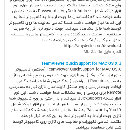
رفع مشکلات شما خواهند داشت. پس از نصب با هر بار اجرای نرم
افزار دو کد شامل AnyDesk-Address و Password به شما نمایش
داده خواهد شد که کاشناسان ما جهت ارتباط به کامپیوتر شما به
این کد ها نیاز خواهند داشت.ضمنا تمامی فعالیت ها روی کامپیوتر
توسط شما قابل مشاهده میباشد. جهت دانلود نرم افزار به صورت
مستقیم از سایت تولید کننده و یا برای کامپیوتر هایی با سیستم
عامل لینوکس / مک به لینک زیر مراجعه نمایید:
https://anydesk.com/download
اندازه فایل ها: 2.8 MB
TeamViewer QuickSupport for MAC OS X
TeamViewer QuickSupport for MAC OS X (مختص کامپیوتر
های اپل - مک بوک ) نرم افزاری جهت دسترسی تیم پشتیانی تاژان
به صورت Remote ( از راه دور ) به کامپوتر شما میباشد ، گاهی
اوقات جهت بررسی و رفع مشکل کارشناسان تاژان نیاز به دسترسی
Remote برای بررسی و رفع مشکلات شما خواهند داشت. این نرم
افزار نسخه QuickSupport میباشد و به راحتی بر روی کامپیوتر شما
نصب خواهد شد. پس از نصب با هر بار اجرای نرم افزار دو کد شامل
You ID و Password به شما نمایش داده خواهد شد که کاشناسان
تاژان جهت ارتباط به کامپیوتر شما به این کد ها نیاز خواهند
داشت. تمامی تغییرات و فعالیت های تاژان روی کامپیوتر توسط
شما قابل مشاهده میباشد.