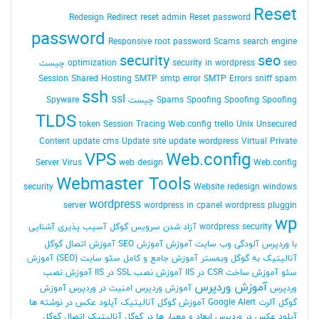
Reset
Redesign
Redirect
reset admin Reset password
password
Responsive
root password
Scams
search engine
security
seo
seo چیست
security in wordpress
optimization
Session
Shared Hosting
SMTP
smtp error
SMTP Errors
sniff
spam
ssh
ssl
Spoofing Spoofing چیست
Spoofing
Spams
Spyware
TLDS
token Session
Tracing Web.config
trello
Unix
Unsecured
Content
update cms
Update site
update wordpress
Virtual Private
VPS
Web.config
Server
Virus
web design
Web.config
Webmaster Tools
security
Website redesign
windows
wordpress
server
wordpress in cpanel
wordpress pluggin
wp
wordpress security
آزاد شدن سرویس گوگل
آسیب پذیری
آشنایی
با وردپرس
آلودگی وب سایت
آموزش
آموزش SEO
آموزش اتصال گوگل
آنالیتیک به گوگل وبمستر
آموزش جامع و کامل سئو سایت (SEO)
آموزش
سئو
آموزش ساخت CSR در IIS
آموزش نصب SSL در IIS
آموزش نصب
آموزش وردپرس
وردپرس
آموزش وردپرس امنیت در وردپرس
آموزش
گوگل آلرت Google Alert
آموزش گوگل آنالیتیک
آپلود عکس در نوشته ها
آپلود عکس در وردپرس
ابعاد و معیار ها در گوگل آنالیتیک
اتصال گوگل