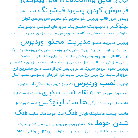
فایل Web.config
فایل پیکربندی
طراحی وب
فراموش کردن پسورد
فیشینگ
قابلیت های
ویندوز سرور
قالب وردپرس
لغو تحریم
لغو تحریم سرویس‌های گوگل
لینوکس
مانیتورینگ
مانیتورینگ سرور های لینوکس
مانیتورینگ
لینوکس
مدیریت بخش دیدگاه ها در وردپرس
مدیریت زمان
مدیریت سایت
مدیریت محتوا وردپرس
وردپرس
مدیریت محتوا
مدیریت وظایف
مدیریت پروژه
مدیریت پروژه ها
مدیریت پروژه ها به سبک
ترلو (trello)
مفهوم ویروسی شدن سایت
مهارتهای پشتیبانی و خدمات
رسانی
میزبانی
میزبانی ایمیل
میزبانی وب
نام سایت
نحوه افزودن برگه ها در
وردپرس
نحوه افزودن سربرگ ها در وردپرس
نرخ از دست دادن مشتریان
نرخ
خروج از سایت
نرخ پرش
نرخ پرش سایت
نرم افزارهای جاسوسی
نصب آسان
نصب وردپرس
وردپرس
نصب وردپرس به سادگي آب خوردن
نقاط آسیب پذیری
نصب وردپرس در Cpanel
هاست
هاست ارزان
هاست لینوکس
هاست ایران
هاست رایگان
هاست ویندوز
هک
هک
هاست چیست
هاستینگ رایگان
هک جوملا
هک سایت
شدن جوملا
هک نشدن وردپرس
ویروسی شدن سایت
وردپرس
ویندوز سرور 2016
٬ بازیابی پسورد روت لینوکس
پروتکل
پروتکل SMTP