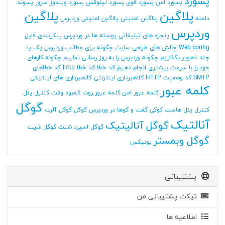
پسورد
پسورد امن
پسورد قوی
پسورد لینوکس
پسورد ویندوز سرور
پسوند
پلاگین
پلاگین
دامنه
پلاگین امنیتی
پلاگین امنیتی وردپرس
وردپرس
پنجره های تبلیغاتی
پوسته ها در وردپرس
پیکربندی فایل
Web.config
چالش های طراحی سایت
چگونه برای مطالب وردپرس یک یا
چند تصویر بگذاریم
چگونه وردپرس را به روز رسانی نماییم
چگونه کارهای
خود را با سرعت بیشتری انجام دهیم
کد خطا
کد خطا Http
کد خطاهای
SMTP
کد وضعیت HTTP
کلاهبرداری اینترنتی
کلاهبرداری های اینترنتی
کلمه عبور
کلمه عبور امن
کلمه عبور روت
کمبود وقت
کنترل پنل
گوگل
کنترل پنل هاست
کوکی
گفت و گوها در وردپرس
گوگل
گوگل آلرت
آنالتیک
گوگل آنالیتیک
گوگل اسپرد شیت
گوگل شیت
گوگل وبمستر
یونیکس
پشتیبانی
تیکت پشتیبانی من
اطلاعیه ها