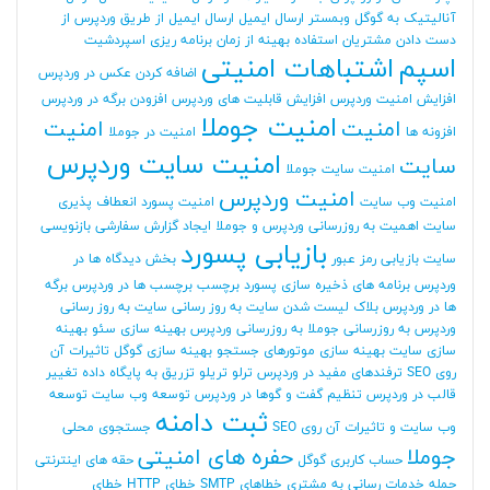
آنالیتیک به گوگل وبمستر
ارسال ایمیل
ارسال ایمیل از طریق وردپرس
از
دست دادن مشتریان
استفاده بهینه از زمان برنامه ریزی
اسپردشیت
اسپم
اشتباهات امنیتی
اضافه کردن عکس در وردپرس
افزایش امنیت وردپرس
افزایش قابلیت های وردپرس
افزودن برگه در وردپرس
امنیت جوملا
امنیت
امنیت
افزونه ها
امنیت در جوملا
امنیت سایت وردپرس
سایت
امنیت سایت جوملا
امنیت وردپرس
امنیت وب سایت
امنیت پسورد
انعطاف پذیری
سایت
اهمیت به روزرسانی وردپرس و جوملا
ایجاد گزارش سفارشی
بازنویسی
بازیابی پسورد
سایت
بازیابی رمز عبور
بخش دیدگاه ها در
وردپرس
برنامه های ذخیره سازی پسورد
برچسب
برچسب ها در وردپرس
برگه
ها در وردپرس
بلاک لیست شدن سایت
به روز رسانی سایت
به روز رسانی
وردپرس
به روزرسانی جوملا
به روزرسانی وردپرس
بهینه سازی سئو
بهینه
سازی سایت
بهینه سازی موتورهای جستجو
بهینه سازی گوگل
تاثیرات آن
روی SEO
ترفندهای مفید در وردپرس
ترلو
تریلو
تزریق به پایگاه داده
تغییر
قالب در وردپرس
تنظیم گفت و گوها در وردپرس
توسعه وب سایت
توسعه
ثبت دامنه
وب سایت و تاثیرات آن روی SEO
جستجوی محلی
جوملا
حفره های امنیتی
حساب کاربری گوگل
حقه های اینترنتی
حمله
خدمات رسانی به مشتری
خطاهای SMTP
خطای HTTP
خطای