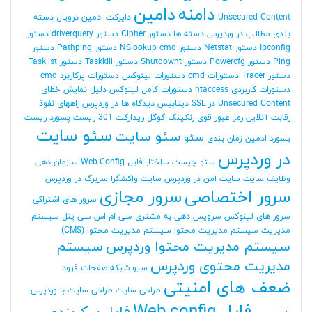
دامنه
دامین
Unsecured Content
دایرکت ادمین
دروپال
دسته
بندی مطالب در وردپرس
دسته ها
دستور Cipher
دستور driverquery
دستور
Ipconfig
دستور Netstat
دستور NSlookup cmd
دستور Pathping
دستور
Ping
دستور Powercfg
دستور Shutdownt
دستور Taskkill
دستور Tasklist
دستور Tracer
دستورات cmd
دستورات لینوکس
دستورات پرکاربرد cmd
دستورات کاربردی htaccess
دستورات کامل لینوکس
دلیل نمایش خطای
Unsecured Content در SSL
دیتابیس
دیدگاه ها در وردپرس
راههای نفوذ
رقابت آنلاین
رمز عبور قوی
رنکینگ گوگل
ریدارکت 301
ریست پسورد
ریست
سئو سایت
سئو سایت
سئو
پسورد ادمین
زمان بندی
در وردپرس
سئو چیست
ساختار فایل Web.Config
سازمان دهی
وظایف
سایت
سایت امن در وردپرس
سایت واکشگرا
سربرگ در وردپرس
سرور اختصاصی
سرور مجازی
سرور های اشتراکی
سرور های لینوکس
سرویس دهی به مشتری
سی ام اس
سی پنل
سیستم
مدیریت
سیستم مدیریت محتوا
سیستم مدیریت محتوا (CMS)
سیستم مدیریت محتوا وردپرس
سیستم
مدیریت محتوی وردپرس
سیو
شبکه
صفحات فرود
ضعف های امنیتی
طراحی سایت
طراحی سایت با وردپرس