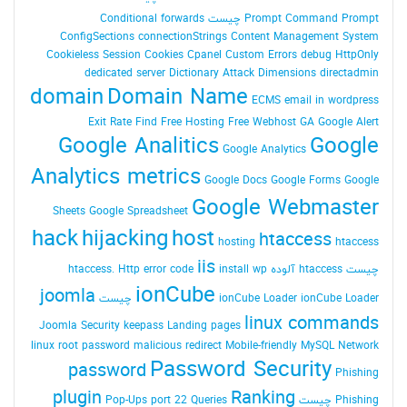
Command Prompt چیست
Prompt
Conditional forwards
ConfigSections
connectionStrings
Content Management System
Cookieless Session
Cookies
Cpanel
Custom Errors
debug HttpOnly
dedicated server
Dictionary Attack
Dimensions
directadmin
domain
Domain Name
ECMS
email in wordpress
Exit Rate
Find
Free Hosting
Free Webhost
GA
Google Alert
Google Analitics
Google
Google Analytics
Analytics metrics
Google Docs
Google Forms
Google
Google Webmaster
Sheets
Google Spreadsheet
hack
hijacking
host
htaccess
hosting
htaccess
iis
چیست
htaccess آلوده
install wp
Http error code
htaccess.
ionCube
joomla
ionCube Loader چیست
ionCube Loader
linux commands
Joomla Security
keepass
Landing pages
linux root password
malicious redirect
Mobile-friendly
MySQL
Network
Password Security
password
Phishing
plugin
Ranking
Phishing چیست
Queries
port 22
Pop-Ups