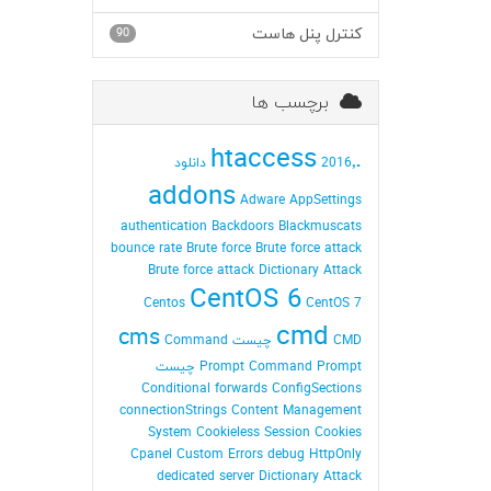
کنترل پنل هاست
90
برچسب ها
.htaccess
2016٬ دانلود
addons
Adware
AppSettings
authentication
Backdoors
Blackmuscats
bounce rate
Brute force
Brute force attack
Brute force attack Dictionary Attack
CentOS 6
Centos
CentOS 7
cmd
cms
CMD چیست
Command
Command Prompt چیست
Prompt
Conditional forwards
ConfigSections
connectionStrings
Content Management
System
Cookieless Session
Cookies
Cpanel
Custom Errors
debug HttpOnly
dedicated server
Dictionary Attack