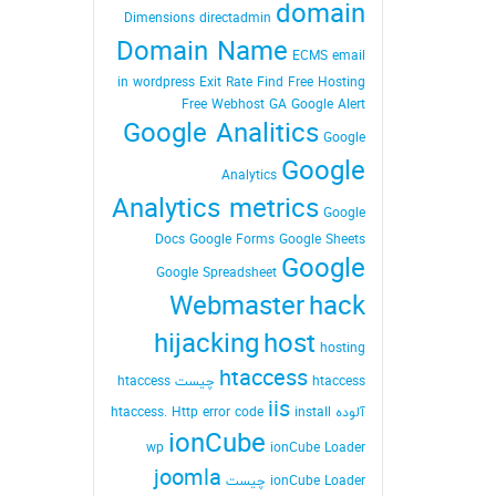
domain
Dimensions
directadmin
Domain Name
ECMS
email
in wordpress
Exit Rate
Find
Free Hosting
Free Webhost
GA
Google Alert
Google Analitics
Google
Google
Analytics
Analytics metrics
Google
Docs
Google Forms
Google Sheets
Google
Google Spreadsheet
Webmaster
hack
hijacking
host
hosting
htaccess
htaccess چیست
htaccess
iis
آلوده
install
Http error code
htaccess.
ionCube
wp
ionCube Loader
joomla
ionCube Loader چیست