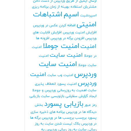
ارسال ایمیل از طریق وردپرس
از دست دادن
مشتریان
استفاده بهینه از زمان برنامه ریزی
اسپم
اشتباهات
اسپردشیت
امنیتی
اضافه کردن عکس در وردپرس
افزایش امنیت وردپرس
افزایش قابلیت های
وردپرس
افزودن برگه در وردپرس
افزونه ها
امنیت جوملا
امنیت
امنیت
امنیت سایت
در جوملا
امنیت
امنیت سایت
سایت جوملا
وردپرس
امنیت
امنیت وب سایت
وردپرس
امنیت پسورد
انعطاف پذیری
سایت
اهمیت به روزرسانی وردپرس و جوملا
ایجاد گزارش سفارشی
بازنویسی سایت
بازیابی
بازیابی پسورد
رمز عبور
بخش
دیدگاه ها در وردپرس
برنامه های ذخیره سازی
پسورد
برچسب
برچسب ها در وردپرس
برگه ها
در وردپرس
بلاک لیست شدن سایت
به روز
رسانی سایت
به روز رسانی وردپرس
به