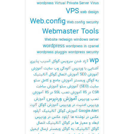
wordpress
Virtual Private Server
Virus
VPS
web design
Web.config
Web.config security
Webmaster Tools
Website redesign
windows server
wordpress
wordpress in cpanel
wordpress pluggin
wordpress security
wp
آزاد شدن سرویس گوگل
آسیب پذیری
آشنایی با وردپرس
آلودگی وب سایت
آموزش
آموزش SEO
آموزش اتصال گوگل آنالیتیک
به گوگل وبمستر
آموزش جامع و کامل سئو
سایت (SEO)
آموزش سئو
آموزش ساخت
CSR در IIS
آموزش نصب SSL در IIS
آموزش
آموزش وردپرس
نصب وردپرس
آموزش
وردپرس امنیت در وردپرس
آموزش گوگل آلرت
Google Alert
آموزش گوگل آنالیتیک
آپلود
عکس در نوشته ها
آپلود عکس در وردپرس
ابعاد و معیار ها در گوگل آنالیتیک
اتصال
گوگل آنالیتیک به گوگل وبمستر
ارسال ایمیل