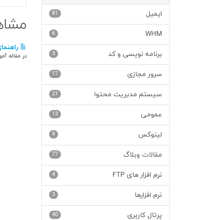
ایمیل
81
مشاهده
6
WHM
راهنمای
برنامه نویسی و کد
3
در مقاله آموزش گوگل آنالیتیک (tics
سرور مجازی
17
سیستم مدیریت محتوا
21
عمومی
13
لینوکس
9
مقالات وبلاگ
77
نرم افزار های FTP
4
نرم افزارها
3
پرتال کاربری
40