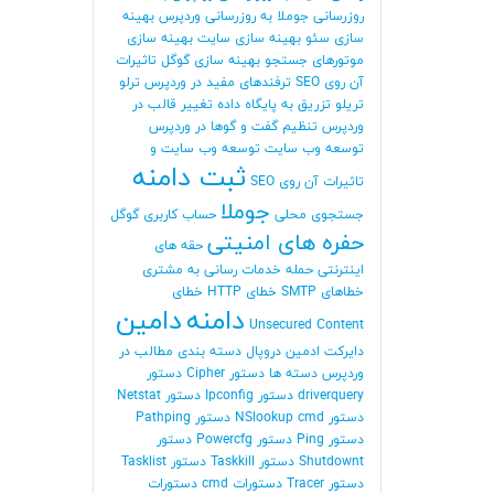
روزرسانی جوملا
به روزرسانی وردپرس
بهینه
سازی سئو
بهینه سازی سایت
بهینه سازی
موتورهای جستجو
بهینه سازی گوگل
تاثیرات
آن روی SEO
ترفندهای مفید در وردپرس
ترلو
تریلو
تزریق به پایگاه داده
تغییر قالب در
وردپرس
تنظیم گفت و گوها در وردپرس
توسعه وب سایت
توسعه وب سایت و
ثبت دامنه
تاثیرات آن روی SEO
جوملا
جستجوی محلی
حساب کاربری گوگل
حفره های امنیتی
حقه های
اینترنتی
حمله
خدمات رسانی به مشتری
خطاهای SMTP
خطای HTTP
خطای
دامنه
دامین
Unsecured Content
دایرکت ادمین
دروپال
دسته بندی مطالب در
وردپرس
دسته ها
دستور Cipher
دستور
driverquery
دستور Ipconfig
دستور Netstat
دستور NSlookup cmd
دستور Pathping
دستور Ping
دستور Powercfg
دستور
Shutdownt
دستور Taskkill
دستور Tasklist
دستور Tracer
دستورات cmd
دستورات