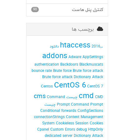
کنترل پنل هاست
90
برچسب ها
.htaccess
2016٬ دانلود
addons
Adware
AppSettings
authentication
Backdoors
Blackmuscats
bounce rate
Brute force
Brute force attack
Brute force attack Dictionary Attack
CentOS 6
Centos
CentOS 7
cmd
cms
CMD چیست
Command
Command Prompt چیست
Prompt
Conditional forwards
ConfigSections
connectionStrings
Content Management
System
Cookieless Session
Cookies
Cpanel
Custom Errors
debug HttpOnly
dedicated server
Dictionary Attack