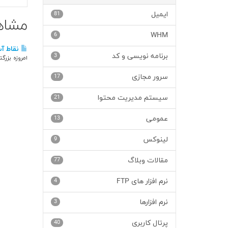
ایمیل
81
مشاهد
6
WHM
نقاط آسیب 
برنامه نویسی و کد
3
امروزه بزرگ
سرور مجازی
17
سیستم مدیریت محتوا
21
عمومی
13
لینوکس
9
مقالات وبلاگ
77
نرم افزار های FTP
4
نرم افزارها
3
پرتال کاربری
40