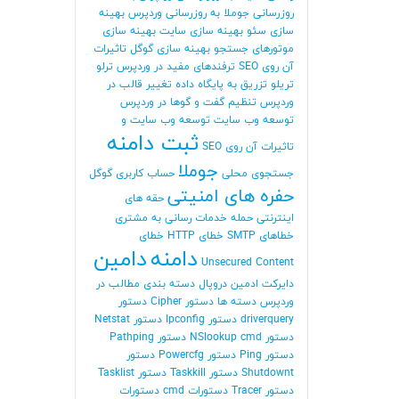
روزرسانی جوملا
به روزرسانی وردپرس
بهینه
سازی سئو
بهینه سازی سایت
بهینه سازی
موتورهای جستجو
بهینه سازی گوگل
تاثیرات
آن روی SEO
ترفندهای مفید در وردپرس
ترلو
تریلو
تزریق به پایگاه داده
تغییر قالب در
وردپرس
تنظیم گفت و گوها در وردپرس
توسعه وب سایت
توسعه وب سایت و
ثبت دامنه
تاثیرات آن روی SEO
جوملا
جستجوی محلی
حساب کاربری گوگل
حفره های امنیتی
حقه های
اینترنتی
حمله
خدمات رسانی به مشتری
خطاهای SMTP
خطای HTTP
خطای
دامنه
دامین
Unsecured Content
دایرکت ادمین
دروپال
دسته بندی مطالب در
وردپرس
دسته ها
دستور Cipher
دستور
driverquery
دستور Ipconfig
دستور Netstat
دستور NSlookup cmd
دستور Pathping
دستور Ping
دستور Powercfg
دستور
Shutdownt
دستور Taskkill
دستور Tasklist
دستور Tracer
دستورات cmd
دستورات