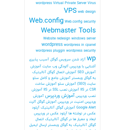
wordpress
Virtual Private Server
Virus
VPS
web design
Web.config
Web.config security
Webmaster Tools
Website redesign
windows server
wordpress
wordpress in cpanel
wordpress pluggin
wordpress security
wp
آزاد شدن سرویس گوگل
آسیب پذیری
آشنایی با وردپرس
آلودگی وب سایت
آموزش
آموزش SEO
آموزش اتصال گوگل آنالیتیک
به گوگل وبمستر
آموزش جامع و کامل سئو
سایت (SEO)
آموزش سئو
آموزش ساخت
CSR در IIS
آموزش نصب SSL در IIS
آموزش
آموزش وردپرس
نصب وردپرس
آموزش
وردپرس امنیت در وردپرس
آموزش گوگل آلرت
Google Alert
آموزش گوگل آنالیتیک
آپلود
عکس در نوشته ها
آپلود عکس در وردپرس
ابعاد و معیار ها در گوگل آنالیتیک
اتصال
گوگل آنالیتیک به گوگل وبمستر
ارسال ایمیل