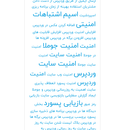
ارسال ایمیل از طریق وردپرس
از دست دادن
مشتریان
استفاده بهینه از زمان برنامه ریزی
اسپم
اشتباهات
اسپردشیت
امنیتی
اضافه کردن عکس در وردپرس
افزایش امنیت وردپرس
افزایش قابلیت های
وردپرس
افزودن برگه در وردپرس
افزونه ها
امنیت جوملا
امنیت
امنیت
امنیت سایت
در جوملا
امنیت
امنیت سایت
سایت جوملا
وردپرس
امنیت
امنیت وب سایت
وردپرس
امنیت پسورد
انعطاف پذیری
سایت
اهمیت به روزرسانی وردپرس و جوملا
ایجاد گزارش سفارشی
بازنویسی سایت
بازیابی
بازیابی پسورد
رمز عبور
بخش
دیدگاه ها در وردپرس
برنامه های ذخیره سازی
پسورد
برچسب
برچسب ها در وردپرس
برگه ها
در وردپرس
بلاک لیست شدن سایت
به روز
رسانی سایت
به روز رسانی وردپرس
به