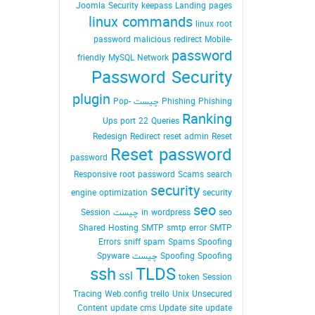
Joomla Security
keepass
Landing pages
linux commands
linux root
password
malicious redirect
Mobile-
password
friendly
MySQL
Network
Password Security
plugin
Phishing Phishing چیست
Pop-
Ranking
Ups
port 22
Queries
Redesign
Redirect
reset admin Reset
Reset password
password
Responsive
root password
Scams
search
security
engine optimization
security
seo
seo چیست
in wordpress
Session
Shared Hosting
SMTP
smtp error
SMTP
Errors
sniff
spam
Spams
Spoofing
Spoofing Spoofing چیست
Spyware
ssh
TLDS
ssl
token Session
Tracing Web.config
trello
Unix
Unsecured
Content
update cms
Update site
update