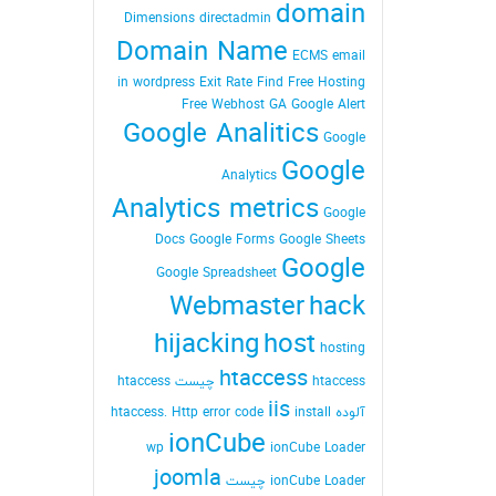
domain
Dimensions
directadmin
Domain Name
ECMS
email
in wordpress
Exit Rate
Find
Free Hosting
Free Webhost
GA
Google Alert
Google Analitics
Google
Google
Analytics
Analytics metrics
Google
Docs
Google Forms
Google Sheets
Google
Google Spreadsheet
Webmaster
hack
hijacking
host
hosting
htaccess
htaccess چیست
htaccess
iis
آلوده
install
Http error code
htaccess.
ionCube
wp
ionCube Loader
joomla
ionCube Loader چیست