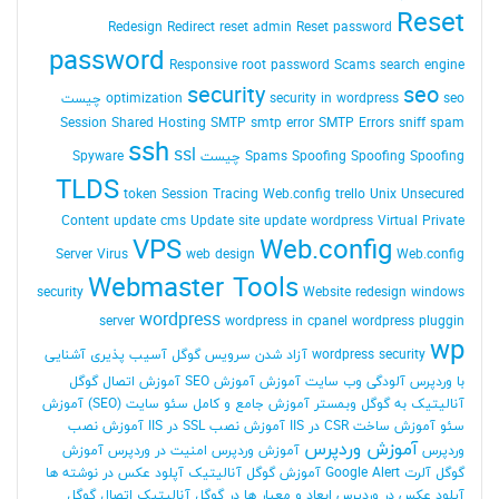
Reset
Redesign
Redirect
reset admin Reset password
password
Responsive
root password
Scams
search engine
security
seo
seo چیست
security in wordpress
optimization
Session
Shared Hosting
SMTP
smtp error
SMTP Errors
sniff
spam
ssh
ssl
Spoofing Spoofing چیست
Spoofing
Spams
Spyware
TLDS
token Session
Tracing Web.config
trello
Unix
Unsecured
Content
update cms
Update site
update wordpress
Virtual Private
VPS
Web.config
Server
Virus
web design
Web.config
Webmaster Tools
security
Website redesign
windows
wordpress
server
wordpress in cpanel
wordpress pluggin
wp
wordpress security
آزاد شدن سرویس گوگل
آسیب پذیری
آشنایی
با وردپرس
آلودگی وب سایت
آموزش
آموزش SEO
آموزش اتصال گوگل
آنالیتیک به گوگل وبمستر
آموزش جامع و کامل سئو سایت (SEO)
آموزش
سئو
آموزش ساخت CSR در IIS
آموزش نصب SSL در IIS
آموزش نصب
آموزش وردپرس
وردپرس
آموزش وردپرس امنیت در وردپرس
آموزش
گوگل آلرت Google Alert
آموزش گوگل آنالیتیک
آپلود عکس در نوشته ها
آپلود عکس در وردپرس
ابعاد و معیار ها در گوگل آنالیتیک
اتصال گوگل