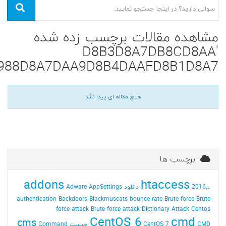
مشاهده مقالات برچسب زده شده
'D8B3D8A7DB8CD8AA
988D8A7DAA9D8B4DAAFD8B1D8A7'
هیچ مقاله ای پیدا نشد
برچسب ها
addons
.htaccess
2016٬ دانلود
AppSettings
Adware
authentication
Backdoors
Blackmuscats
bounce rate
Brute force
Brute
force attack
Brute force attack Dictionary Attack
Centos
CentOS 6
cmd
cms
CMD چیست
CentOS 7
Command