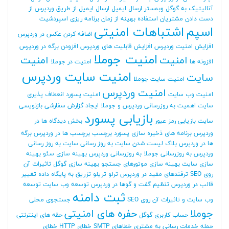
آنالیتیک به گوگل وبمستر
ارسال ایمیل
ارسال ایمیل از طریق وردپرس
از
دست دادن مشتریان
استفاده بهینه از زمان برنامه ریزی
اسپردشیت
اسپم
اشتباهات امنیتی
اضافه کردن عکس در وردپرس
افزایش امنیت وردپرس
افزایش قابلیت های وردپرس
افزودن برگه در وردپرس
امنیت جوملا
امنیت
امنیت
افزونه ها
امنیت در جوملا
امنیت سایت وردپرس
سایت
امنیت سایت جوملا
امنیت وردپرس
امنیت وب سایت
امنیت پسورد
انعطاف پذیری
سایت
اهمیت به روزرسانی وردپرس و جوملا
ایجاد گزارش سفارشی
بازنویسی
بازیابی پسورد
سایت
بازیابی رمز عبور
بخش دیدگاه ها در
وردپرس
برنامه های ذخیره سازی پسورد
برچسب
برچسب ها در وردپرس
برگه
ها در وردپرس
بلاک لیست شدن سایت
به روز رسانی سایت
به روز رسانی
وردپرس
به روزرسانی جوملا
به روزرسانی وردپرس
بهینه سازی سئو
بهینه
سازی سایت
بهینه سازی موتورهای جستجو
بهینه سازی گوگل
تاثیرات آن
روی SEO
ترفندهای مفید در وردپرس
ترلو
تریلو
تزریق به پایگاه داده
تغییر
قالب در وردپرس
تنظیم گفت و گوها در وردپرس
توسعه وب سایت
توسعه
ثبت دامنه
وب سایت و تاثیرات آن روی SEO
جستجوی محلی
جوملا
حفره های امنیتی
حساب کاربری گوگل
حقه های اینترنتی
حمله
خدمات رسانی به مشتری
خطاهای SMTP
خطای HTTP
خطای