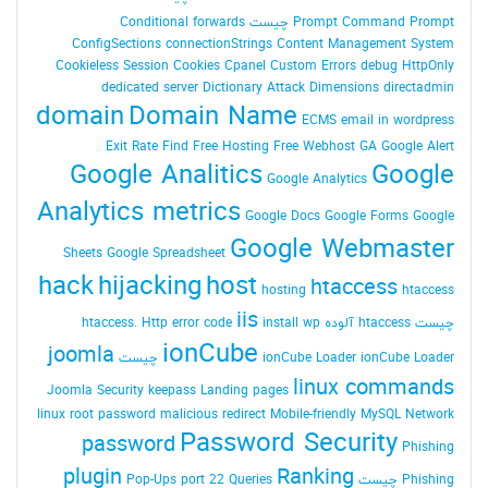
Command Prompt چیست
Prompt
Conditional forwards
ConfigSections
connectionStrings
Content Management System
Cookieless Session
Cookies
Cpanel
Custom Errors
debug HttpOnly
dedicated server
Dictionary Attack
Dimensions
directadmin
domain
Domain Name
ECMS
email in wordpress
Exit Rate
Find
Free Hosting
Free Webhost
GA
Google Alert
Google Analitics
Google
Google Analytics
Analytics metrics
Google Docs
Google Forms
Google
Google Webmaster
Sheets
Google Spreadsheet
hack
hijacking
host
htaccess
hosting
htaccess
iis
چیست
htaccess آلوده
install wp
Http error code
htaccess.
ionCube
joomla
ionCube Loader چیست
ionCube Loader
linux commands
Joomla Security
keepass
Landing pages
linux root password
malicious redirect
Mobile-friendly
MySQL
Network
Password Security
password
Phishing
plugin
Ranking
Phishing چیست
Queries
port 22
Pop-Ups