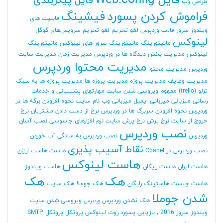
فایل Web.config
فایل پیکربندی
طراحی وب
فراموش کردن پسورد
فیشینگ
قابلیت های
ویندوز سرور
قالب وردپرس
لغو تحریم
لغو تحریم سرویس‌های گوگل
لینوکس
مانیتورینگ
مانیتورینگ سرور های لینوکس
مانیتورینگ
لینوکس
مدیریت بخش دیدگاه ها در وردپرس
مدیریت زمان
مدیریت سایت
مدیریت محتوا وردپرس
وردپرس
مدیریت محتوا
مدیریت وظایف
مدیریت پروژه
مدیریت پروژه ها
مدیریت پروژه ها به سبک
ترلو (trello)
مفهوم ویروسی شدن سایت
مهارتهای پشتیبانی و خدمات
رسانی
میزبانی
میزبانی ایمیل
میزبانی وب
نام سایت
نحوه افزودن برگه ها در
وردپرس
نحوه افزودن سربرگ ها در وردپرس
نرخ از دست دادن مشتریان
نرخ
خروج از سایت
نرخ پرش
نرخ پرش سایت
نرم افزارهای جاسوسی
نصب آسان
نصب وردپرس
وردپرس
نصب وردپرس به سادگي آب خوردن
نقاط آسیب پذیری
نصب وردپرس در Cpanel
هاست
هاست ارزان
هاست لینوکس
هاست ایران
هاست رایگان
هاست ویندوز
هک
هک
هاست چیست
هاستینگ رایگان
هک جوملا
هک سایت
شدن جوملا
هک نشدن وردپرس
ویروسی شدن سایت
وردپرس
ویندوز سرور 2016
٬ بازیابی پسورد روت لینوکس
پروتکل
پروتکل SMTP