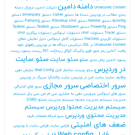
دامنه
دامین
Unsecured Content
دایرکت ادمین
دروپال
دسته
بندی مطالب در وردپرس
دسته ها
دستور Cipher
دستور driverquery
دستور
Ipconfig
دستور Netstat
دستور NSlookup cmd
دستور Pathping
دستور
Ping
دستور Powercfg
دستور Shutdownt
دستور Taskkill
دستور Tasklist
دستور Tracer
دستورات cmd
دستورات لینوکس
دستورات پرکاربرد cmd
دستورات کاربردی htaccess
دستورات کامل لینوکس
دلیل نمایش خطای
Unsecured Content در SSL
دیتابیس
دیدگاه ها در وردپرس
راههای نفوذ
رقابت آنلاین
رمز عبور قوی
رنکینگ گوگل
ریدارکت 301
ریست پسورد
ریست
سئو سایت
سئو سایت
سئو
پسورد ادمین
زمان بندی
در وردپرس
سئو چیست
ساختار فایل Web.Config
سازمان دهی
وظایف
سایت
سایت امن در وردپرس
سایت واکشگرا
سربرگ در وردپرس
سرور اختصاصی
سرور مجازی
سرور های اشتراکی
سرور های لینوکس
سرویس دهی به مشتری
سی ام اس
سی پنل
سیستم
مدیریت
سیستم مدیریت محتوا
سیستم مدیریت محتوا (CMS)
سیستم مدیریت محتوا وردپرس
سیستم
مدیریت محتوی وردپرس
سیو
شبکه
صفحات فرود
ضعف های امنیتی
طراحی سایت
طراحی سایت با وردپرس