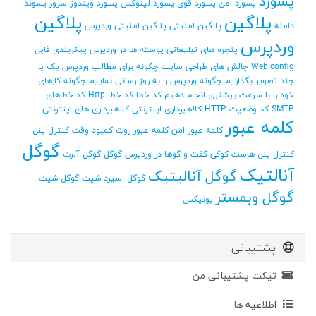
پسورد
پسورد امن
پسورد قوی
پسورد لینوکس
پسورد ویندوز سرور
پسوند
پلاگین
پلاگین
دامنه
پلاگین امنیتی
پلاگین امنیتی وردپرس
وردپرس
پنجره های تبلیغاتی
پوسته ها در وردپرس
پیکربندی فایل
Web.config
چالش های طراحی سایت
چگونه برای مطالب وردپرس یک یا
چند تصویر بگذاریم
چگونه وردپرس را به روز رسانی نماییم
چگونه کارهای
خود را با سرعت بیشتری انجام دهیم
کد خطا
کد خطا Http
کد خطاهای
SMTP
کد وضعیت HTTP
کلاهبرداری اینترنتی
کلاهبرداری های اینترنتی
کلمه عبور
کلمه عبور امن
کلمه عبور روت
کمبود وقت
کنترل پنل
گوگل
کنترل پنل هاست
کوکی
گفت و گوها در وردپرس
گوگل
گوگل آلرت
آنالتیک
گوگل آنالیتیک
گوگل اسپرد شیت
گوگل شیت
گوگل وبمستر
یونیکس
پشتیبانی
تیکت پشتیبانی من
اطلاعیه ها