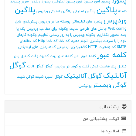
پسورد
پسورد امن
پسورد قوی
پسورد لینوکس
پسورد ویندوز سرور
پسوند
پلاگین
پلاگین
دامنه
پلاگین امنیتی
پلاگین امنیتی وردپرس
وردپرس
پنجره های تبلیغاتی
پوسته ها در وردپرس
پیکربندی فایل
Web.config
چالش های طراحی سایت
چگونه برای مطالب وردپرس یک یا
چند تصویر بگذاریم
چگونه وردپرس را به روز رسانی نماییم
چگونه کارهای
خود را با سرعت بیشتری انجام دهیم
کد خطا
کد خطا Http
کد خطاهای
SMTP
کد وضعیت HTTP
کلاهبرداری اینترنتی
کلاهبرداری های اینترنتی
کلمه عبور
کلمه عبور امن
کلمه عبور روت
کمبود وقت
کنترل پنل
گوگل
کنترل پنل هاست
کوکی
گفت و گوها در وردپرس
گوگل
گوگل آلرت
آنالتیک
گوگل آنالیتیک
گوگل اسپرد شیت
گوگل شیت
گوگل وبمستر
یونیکس
پشتیبانی
تیکت پشتیبانی من
اطلاعیه ها