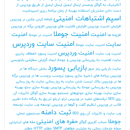
آنالیتیک به گوگل وبمستر
ارسال ایمیل
ارسال ایمیل از طریق وردپرس
از
دست دادن مشتریان
استفاده بهینه از زمان برنامه ریزی
اسپردشیت
اسپم
اشتباهات امنیتی
اضافه کردن عکس در وردپرس
افزایش امنیت وردپرس
افزایش قابلیت های وردپرس
افزودن برگه در وردپرس
امنیت جوملا
امنیت
امنیت
افزونه ها
امنیت در جوملا
امنیت سایت وردپرس
سایت
امنیت سایت جوملا
امنیت وردپرس
امنیت وب سایت
امنیت پسورد
انعطاف پذیری
سایت
اهمیت به روزرسانی وردپرس و جوملا
ایجاد گزارش سفارشی
بازنویسی
بازیابی پسورد
سایت
بازیابی رمز عبور
بخش دیدگاه ها در
وردپرس
برنامه های ذخیره سازی پسورد
برچسب
برچسب ها در وردپرس
برگه
ها در وردپرس
بلاک لیست شدن سایت
به روز رسانی سایت
به روز رسانی
وردپرس
به روزرسانی جوملا
به روزرسانی وردپرس
بهینه سازی سئو
بهینه
سازی سایت
بهینه سازی موتورهای جستجو
بهینه سازی گوگل
تاثیرات آن
روی SEO
ترفندهای مفید در وردپرس
ترلو
تریلو
تزریق به پایگاه داده
تغییر
قالب در وردپرس
تنظیم گفت و گوها در وردپرس
توسعه وب سایت
توسعه
ثبت دامنه
وب سایت و تاثیرات آن روی SEO
جستجوی محلی
جوملا
حفره های امنیتی
حساب کاربری گوگل
حقه های اینترنتی
حمله
خدمات رسانی به مشتری
خطاهای SMTP
خطای HTTP
خطای