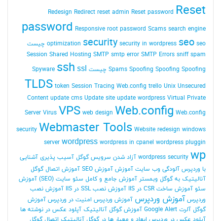
Reset
Redesign
Redirect
reset admin Reset password
password
Responsive
root password
Scams
search engine
security
seo
seo چیست
security in wordpress
optimization
Session
Shared Hosting
SMTP
smtp error
SMTP Errors
sniff
spam
ssh
ssl
Spoofing Spoofing چیست
Spoofing
Spams
Spyware
TLDS
token Session
Tracing Web.config
trello
Unix
Unsecured
Content
update cms
Update site
update wordpress
Virtual Private
VPS
Web.config
Server
Virus
web design
Web.config
Webmaster Tools
security
Website redesign
windows
wordpress
server
wordpress in cpanel
wordpress pluggin
wp
wordpress security
آزاد شدن سرویس گوگل
آسیب پذیری
آشنایی
با وردپرس
آلودگی وب سایت
آموزش
آموزش SEO
آموزش اتصال گوگل
آنالیتیک به گوگل وبمستر
آموزش جامع و کامل سئو سایت (SEO)
آموزش
سئو
آموزش ساخت CSR در IIS
آموزش نصب SSL در IIS
آموزش نصب
آموزش وردپرس
وردپرس
آموزش وردپرس امنیت در وردپرس
آموزش
گوگل آلرت Google Alert
آموزش گوگل آنالیتیک
آپلود عکس در نوشته ها
آپلود عکس در وردپرس
ابعاد و معیار ها در گوگل آنالیتیک
اتصال گوگل