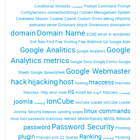
Command Prompt چیست
Prompt
Conditional forwards
ConfigSections
connectionStrings
Content Management System
Cookieless Session
Cookies
Cpanel
Custom Errors
debug HttpOnly
dedicated server
Dictionary Attack
Dimensions
directadmin
domain
Domain Name
ECMS
email in wordpress
Exit Rate
Find
Free Hosting
Free Webhost
GA
Google Alert
Google Analitics
Google
Google Analytics
Analytics metrics
Google Docs
Google Forms
Google
Google Webmaster
Sheets
Google Spreadsheet
hack
hijacking
host
htaccess
hosting
htaccess
iis
چیست
htaccess آلوده
install wp
Http error code
htaccess.
ionCube
joomla
ionCube Loader چیست
ionCube Loader
linux commands
Joomla Security
keepass
Landing pages
linux root password
malicious redirect
Mobile-friendly
MySQL
Network
Password Security
password
Phishing
plugin
Ranking
Phishing چیست
Queries
port 22
Pop-Ups