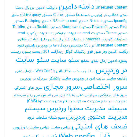
دامنه
دامین
Unsecured Content
دایرکت ادمین
دروپال
دسته
بندی مطالب در وردپرس
دسته ها
دستور Cipher
دستور driverquery
دستور
Ipconfig
دستور Netstat
دستور NSlookup cmd
دستور Pathping
دستور
Ping
دستور Powercfg
دستور Shutdownt
دستور Taskkill
دستور Tasklist
دستور Tracer
دستورات cmd
دستورات لینوکس
دستورات پرکاربرد cmd
دستورات کاربردی htaccess
دستورات کامل لینوکس
دلیل نمایش خطای
Unsecured Content در SSL
دیتابیس
دیدگاه ها در وردپرس
راههای نفوذ
رقابت آنلاین
رمز عبور قوی
رنکینگ گوگل
ریدارکت 301
ریست پسورد
ریست
سئو سایت
سئو سایت
سئو
پسورد ادمین
زمان بندی
در وردپرس
سئو چیست
ساختار فایل Web.Config
سازمان دهی
وظایف
سایت
سایت امن در وردپرس
سایت واکشگرا
سربرگ در وردپرس
سرور اختصاصی
سرور مجازی
سرور های اشتراکی
سرور های لینوکس
سرویس دهی به مشتری
سی ام اس
سی پنل
سیستم
مدیریت
سیستم مدیریت محتوا
سیستم مدیریت محتوا (CMS)
سیستم مدیریت محتوا وردپرس
سیستم
مدیریت محتوی وردپرس
سیو
شبکه
صفحات فرود
ضعف های امنیتی
طراحی سایت
طراحی سایت با وردپرس