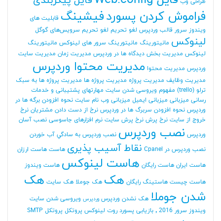
فایل Web.config
فایل پیکربندی
طراحی وب
فراموش کردن پسورد
فیشینگ
قابلیت های
ویندوز سرور
قالب وردپرس
لغو تحریم
لغو تحریم سرویس‌های گوگل
لینوکس
مانیتورینگ
مانیتورینگ سرور های لینوکس
مانیتورینگ
لینوکس
مدیریت بخش دیدگاه ها در وردپرس
مدیریت زمان
مدیریت سایت
مدیریت محتوا وردپرس
وردپرس
مدیریت محتوا
مدیریت وظایف
مدیریت پروژه
مدیریت پروژه ها
مدیریت پروژه ها به سبک
ترلو (trello)
مفهوم ویروسی شدن سایت
مهارتهای پشتیبانی و خدمات
رسانی
میزبانی
میزبانی ایمیل
میزبانی وب
نام سایت
نحوه افزودن برگه ها در
وردپرس
نحوه افزودن سربرگ ها در وردپرس
نرخ از دست دادن مشتریان
نرخ
خروج از سایت
نرخ پرش
نرخ پرش سایت
نرم افزارهای جاسوسی
نصب آسان
نصب وردپرس
وردپرس
نصب وردپرس به سادگي آب خوردن
نقاط آسیب پذیری
نصب وردپرس در Cpanel
هاست
هاست ارزان
هاست لینوکس
هاست ایران
هاست رایگان
هاست ویندوز
هک
هک
هاست چیست
هاستینگ رایگان
هک جوملا
هک سایت
شدن جوملا
هک نشدن وردپرس
ویروسی شدن سایت
وردپرس
ویندوز سرور 2016
٬ بازیابی پسورد روت لینوکس
پروتکل
پروتکل SMTP