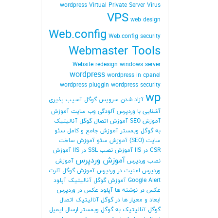
wordpress
Virtual Private Server
Virus
VPS
web design
Web.config
Web.config security
Webmaster Tools
Website redesign
windows server
wordpress
wordpress in cpanel
wordpress pluggin
wordpress security
wp
آزاد شدن سرویس گوگل
آسیب پذیری
آشنایی با وردپرس
آلودگی وب سایت
آموزش
آموزش SEO
آموزش اتصال گوگل آنالیتیک
به گوگل وبمستر
آموزش جامع و کامل سئو
سایت (SEO)
آموزش سئو
آموزش ساخت
CSR در IIS
آموزش نصب SSL در IIS
آموزش
آموزش وردپرس
نصب وردپرس
آموزش
وردپرس امنیت در وردپرس
آموزش گوگل آلرت
Google Alert
آموزش گوگل آنالیتیک
آپلود
عکس در نوشته ها
آپلود عکس در وردپرس
ابعاد و معیار ها در گوگل آنالیتیک
اتصال
گوگل آنالیتیک به گوگل وبمستر
ارسال ایمیل