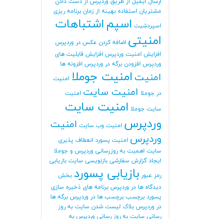
ارسال ایمیل از طریق وردپرس
از دست دادن
مشتریان
استفاده بهینه از زمان برنامه ریزی
اسپم
اشتباهات
اسپردشیت
امنیتی
اضافه کردن عکس در وردپرس
افزایش امنیت وردپرس
افزایش قابلیت های
وردپرس
افزودن برگه در وردپرس
افزونه ها
امنیت جوملا
امنیت
امنیت
امنیت سایت
در جوملا
امنیت
امنیت سایت
سایت جوملا
وردپرس
امنیت
امنیت وب سایت
وردپرس
امنیت پسورد
انعطاف پذیری
سایت
اهمیت به روزرسانی وردپرس و جوملا
ایجاد گزارش سفارشی
بازنویسی سایت
بازیابی
بازیابی پسورد
رمز عبور
بخش
دیدگاه ها در وردپرس
برنامه های ذخیره سازی
پسورد
برچسب
برچسب ها در وردپرس
برگه ها
در وردپرس
بلاک لیست شدن سایت
به روز
رسانی سایت
به روز رسانی وردپرس
به