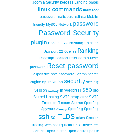
Joomla Security
keepass
Landing pages
linux commands
linux root
password
malicious redirect
Mobile-
password
friendly
MySQL
Network
Password Security
plugin
Phishing Phishing چیست
Pop-
Ranking
Ups
port 22
Queries
Redesign
Redirect
reset admin Reset
Reset password
password
Responsive
root password
Scams
search
security
engine optimization
security
seo
seo چیست
in wordpress
Session
Shared Hosting
SMTP
smtp error
SMTP
Errors
sniff
spam
Spams
Spoofing
Spoofing Spoofing چیست
Spyware
ssh
TLDS
ssl
token Session
Tracing Web.config
trello
Unix
Unsecured
Content
update cms
Update site
update