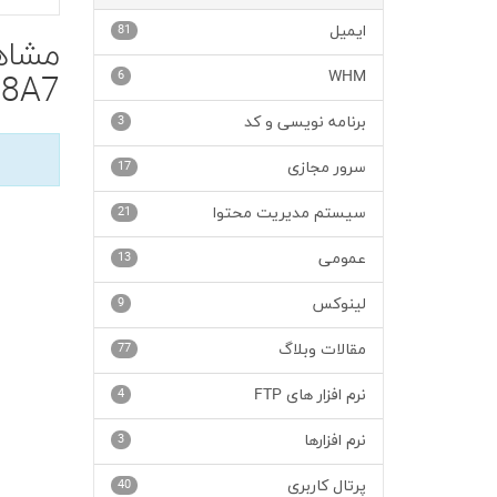
ایمیل
81
6
WHM
8A7'
برنامه نویسی و کد
3
سرور مجازی
17
سیستم مدیریت محتوا
21
عمومی
13
لینوکس
9
مقالات وبلاگ
77
نرم افزار های FTP
4
نرم افزارها
3
پرتال کاربری
40