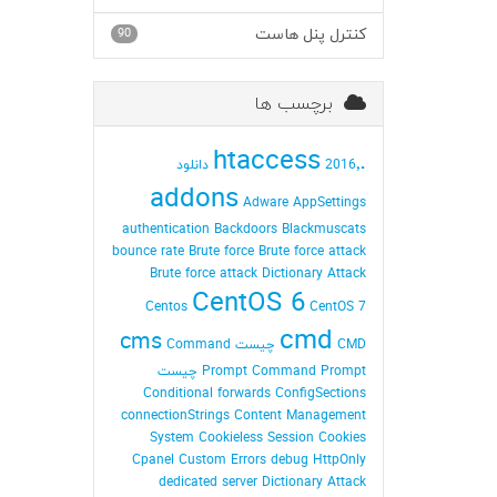
کنترل پنل هاست
90
برچسب ها
.htaccess
2016٬ دانلود
addons
Adware
AppSettings
authentication
Backdoors
Blackmuscats
bounce rate
Brute force
Brute force attack
Brute force attack Dictionary Attack
CentOS 6
Centos
CentOS 7
cmd
cms
CMD چیست
Command
Command Prompt چیست
Prompt
Conditional forwards
ConfigSections
connectionStrings
Content Management
System
Cookieless Session
Cookies
Cpanel
Custom Errors
debug HttpOnly
dedicated server
Dictionary Attack