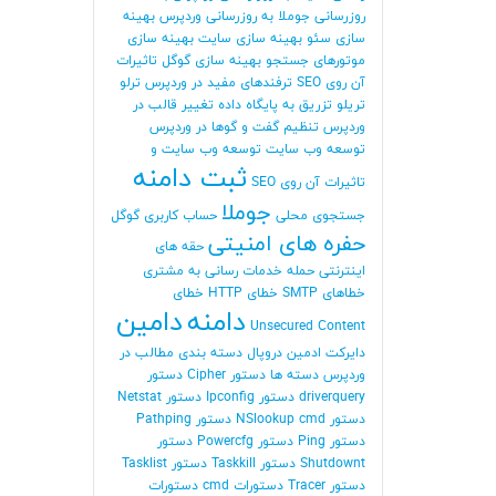
روزرسانی جوملا
به روزرسانی وردپرس
بهینه
سازی سئو
بهینه سازی سایت
بهینه سازی
موتورهای جستجو
بهینه سازی گوگل
تاثیرات
آن روی SEO
ترفندهای مفید در وردپرس
ترلو
تریلو
تزریق به پایگاه داده
تغییر قالب در
وردپرس
تنظیم گفت و گوها در وردپرس
توسعه وب سایت
توسعه وب سایت و
ثبت دامنه
تاثیرات آن روی SEO
جوملا
جستجوی محلی
حساب کاربری گوگل
حفره های امنیتی
حقه های
اینترنتی
حمله
خدمات رسانی به مشتری
خطاهای SMTP
خطای HTTP
خطای
دامنه
دامین
Unsecured Content
دایرکت ادمین
دروپال
دسته بندی مطالب در
وردپرس
دسته ها
دستور Cipher
دستور
driverquery
دستور Ipconfig
دستور Netstat
دستور NSlookup cmd
دستور Pathping
دستور Ping
دستور Powercfg
دستور
Shutdownt
دستور Taskkill
دستور Tasklist
دستور Tracer
دستورات cmd
دستورات