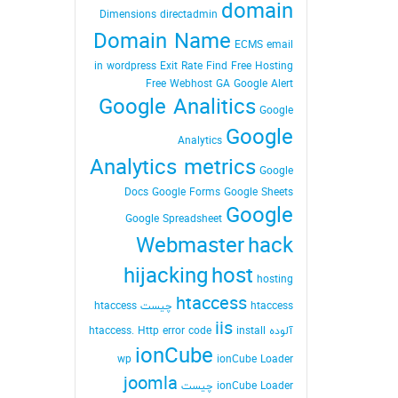
domain
Dimensions
directadmin
Domain Name
ECMS
email
in wordpress
Exit Rate
Find
Free Hosting
Free Webhost
GA
Google Alert
Google Analitics
Google
Google
Analytics
Analytics metrics
Google
Docs
Google Forms
Google Sheets
Google
Google Spreadsheet
Webmaster
hack
hijacking
host
hosting
htaccess
htaccess چیست
htaccess
iis
آلوده
install
Http error code
htaccess.
ionCube
wp
ionCube Loader
joomla
ionCube Loader چیست