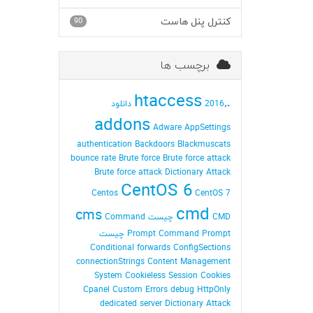
کنترل پنل هاست
90
برچسب ها
.htaccess
2016٬ دانلود
addons
Adware
AppSettings
authentication
Backdoors
Blackmuscats
bounce rate
Brute force
Brute force attack
Brute force attack Dictionary Attack
CentOS 6
Centos
CentOS 7
cmd
cms
CMD چیست
Command
Command Prompt چیست
Prompt
Conditional forwards
ConfigSections
connectionStrings
Content Management
System
Cookieless Session
Cookies
Cpanel
Custom Errors
debug HttpOnly
dedicated server
Dictionary Attack