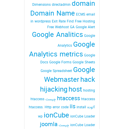
domain
Dimensions
directadmin
Domain Name
ECMS
email
in wordpress
Exit Rate
Find
Free Hosting
Free Webhost
GA
Google Alert
Google Analitics
Google
Google
Analytics
Analytics metrics
Google
Docs
Google Forms
Google Sheets
Google
Google Spreadsheet
Webmaster
hack
hijacking
host
hosting
htaccess
htaccess چیست
htaccess
iis
آلوده
install
Http error code
htaccess.
ionCube
wp
ionCube Loader
joomla
ionCube Loader چیست