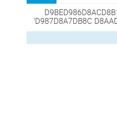
ت برچسب زده شده 'D9BED986D8ACD8B1D987
D987D8A7DB8C D8AA