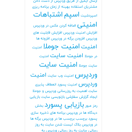
ارسال ایمیل از طریق وردپرس
از دست دادن
مشتریان
استفاده بهینه از زمان برنامه ریزی
اسپم
اشتباهات
اسپردشیت
امنیتی
اضافه کردن عکس در وردپرس
افزایش امنیت وردپرس
افزایش قابلیت های
وردپرس
افزودن برگه در وردپرس
افزونه ها
امنیت جوملا
امنیت
امنیت
امنیت سایت
در جوملا
امنیت
امنیت سایت
سایت جوملا
وردپرس
امنیت
امنیت وب سایت
وردپرس
امنیت پسورد
انعطاف پذیری
سایت
اهمیت به روزرسانی وردپرس و جوملا
ایجاد گزارش سفارشی
بازنویسی سایت
بازیابی
بازیابی پسورد
رمز عبور
بخش
دیدگاه ها در وردپرس
برنامه های ذخیره سازی
پسورد
برچسب
برچسب ها در وردپرس
برگه ها
در وردپرس
بلاک لیست شدن سایت
به روز
رسانی سایت
به روز رسانی وردپرس
به