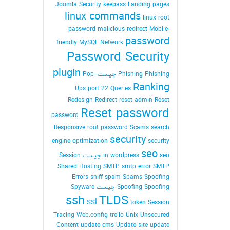
Joomla Security
keepass
Landing pages
linux commands
linux root
password
malicious redirect
Mobile-
password
friendly
MySQL
Network
Password Security
plugin
Phishing Phishing چیست
Pop-
Ranking
Ups
port 22
Queries
Redesign
Redirect
reset admin Reset
Reset password
password
Responsive
root password
Scams
search
security
engine optimization
security
seo
seo چیست
in wordpress
Session
Shared Hosting
SMTP
smtp error
SMTP
Errors
sniff
spam
Spams
Spoofing
Spoofing Spoofing چیست
Spyware
ssh
TLDS
ssl
token Session
Tracing Web.config
trello
Unix
Unsecured
Content
update cms
Update site
update