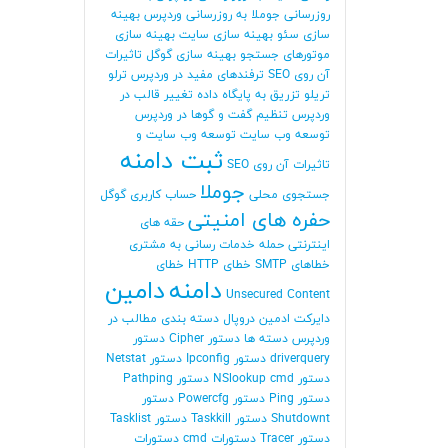
روزرسانی جوملا
به روزرسانی وردپرس
بهینه
سازی سئو
بهینه سازی سایت
بهینه سازی
موتورهای جستجو
بهینه سازی گوگل
تاثیرات
آن روی SEO
ترفندهای مفید در وردپرس
ترلو
تریلو
تزریق به پایگاه داده
تغییر قالب در
وردپرس
تنظیم گفت و گوها در وردپرس
توسعه وب سایت
توسعه وب سایت و
ثبت دامنه
تاثیرات آن روی SEO
جوملا
جستجوی محلی
حساب کاربری گوگل
حفره های امنیتی
حقه های
اینترنتی
حمله
خدمات رسانی به مشتری
خطاهای SMTP
خطای HTTP
خطای
دامنه
دامین
Unsecured Content
دایرکت ادمین
دروپال
دسته بندی مطالب در
وردپرس
دسته ها
دستور Cipher
دستور
driverquery
دستور Ipconfig
دستور Netstat
دستور NSlookup cmd
دستور Pathping
دستور Ping
دستور Powercfg
دستور
Shutdownt
دستور Taskkill
دستور Tasklist
دستور Tracer
دستورات cmd
دستورات