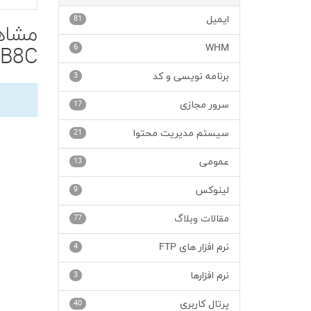
ایمیل
81
6
WHM
B8C'
برنامه نویسی و کد
3
سرور مجازی
17
سیستم مدیریت محتوا
21
عمومی
13
لینوکس
9
مقالات وبلاگ
77
نرم افزار های FTP
4
نرم افزارها
3
پرتال کاربری
40