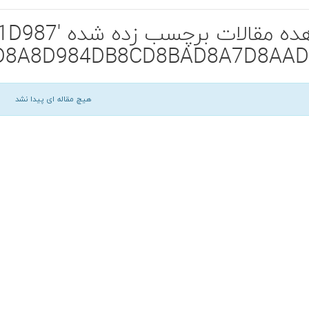
مشاهده مقالا
D8A8D984DB8CD8BAD8A7D8AAD
هیچ مقاله ای پیدا نشد