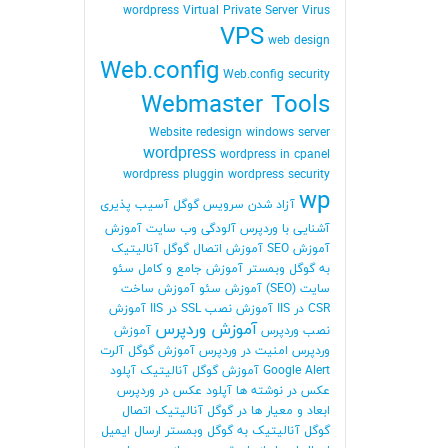
wordpress
Virtual Private Server
Virus
VPS
web design
Web.config
Web.config security
Webmaster Tools
Website redesign
windows server
wordpress
wordpress in cpanel
wordpress pluggin
wordpress security
wp
آزاد شدن سرویس گوگل
آسیب پذیری
آشنایی با وردپرس
آلودگی وب سایت
آموزش
آموزش SEO
آموزش اتصال گوگل آنالیتیک
به گوگل وبمستر
آموزش جامع و کامل سئو
سایت (SEO)
آموزش سئو
آموزش ساخت
CSR در IIS
آموزش نصب SSL در IIS
آموزش
آموزش وردپرس
نصب وردپرس
آموزش
وردپرس امنیت در وردپرس
آموزش گوگل آلرت
Google Alert
آموزش گوگل آنالیتیک
آپلود
عکس در نوشته ها
آپلود عکس در وردپرس
ابعاد و معیار ها در گوگل آنالیتیک
اتصال
گوگل آنالیتیک به گوگل وبمستر
ارسال ایمیل