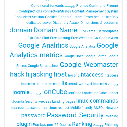
Command Prompt چیست
Prompt
Conditional forwards
ConfigSections
connectionStrings
Content Management System
Cookieless Session
Cookies
Cpanel
Custom Errors
debug HttpOnly
dedicated server
Dictionary Attack
Dimensions
directadmin
domain
Domain Name
ECMS
email in wordpress
Exit Rate
Find
Free Hosting
Free Webhost
GA
Google Alert
Google Analitics
Google
Google Analytics
Analytics metrics
Google Docs
Google Forms
Google
Google Webmaster
Sheets
Google Spreadsheet
hack
hijacking
host
htaccess
hosting
htaccess
iis
چیست
htaccess آلوده
install wp
Http error code
htaccess.
ionCube
joomla
ionCube Loader چیست
ionCube Loader
linux commands
Joomla Security
keepass
Landing pages
linux root password
malicious redirect
Mobile-friendly
MySQL
Network
Password Security
password
Phishing
plugin
Ranking
Phishing چیست
Queries
port 22
Pop-Ups