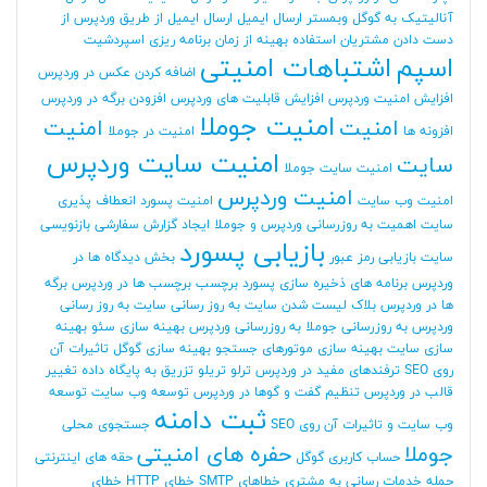
آنالیتیک به گوگل وبمستر
ارسال ایمیل
ارسال ایمیل از طریق وردپرس
از
دست دادن مشتریان
استفاده بهینه از زمان برنامه ریزی
اسپردشیت
اسپم
اشتباهات امنیتی
اضافه کردن عکس در وردپرس
افزایش امنیت وردپرس
افزایش قابلیت های وردپرس
افزودن برگه در وردپرس
امنیت جوملا
امنیت
امنیت
افزونه ها
امنیت در جوملا
امنیت سایت وردپرس
سایت
امنیت سایت جوملا
امنیت وردپرس
امنیت وب سایت
امنیت پسورد
انعطاف پذیری
سایت
اهمیت به روزرسانی وردپرس و جوملا
ایجاد گزارش سفارشی
بازنویسی
بازیابی پسورد
سایت
بازیابی رمز عبور
بخش دیدگاه ها در
وردپرس
برنامه های ذخیره سازی پسورد
برچسب
برچسب ها در وردپرس
برگه
ها در وردپرس
بلاک لیست شدن سایت
به روز رسانی سایت
به روز رسانی
وردپرس
به روزرسانی جوملا
به روزرسانی وردپرس
بهینه سازی سئو
بهینه
سازی سایت
بهینه سازی موتورهای جستجو
بهینه سازی گوگل
تاثیرات آن
روی SEO
ترفندهای مفید در وردپرس
ترلو
تریلو
تزریق به پایگاه داده
تغییر
قالب در وردپرس
تنظیم گفت و گوها در وردپرس
توسعه وب سایت
توسعه
ثبت دامنه
وب سایت و تاثیرات آن روی SEO
جستجوی محلی
جوملا
حفره های امنیتی
حساب کاربری گوگل
حقه های اینترنتی
حمله
خدمات رسانی به مشتری
خطاهای SMTP
خطای HTTP
خطای