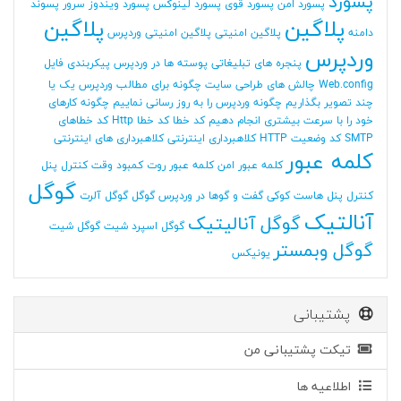
پسورد
پسورد امن
پسورد قوی
پسورد لینوکس
پسورد ویندوز سرور
پسوند
پلاگین
پلاگین
دامنه
پلاگین امنیتی
پلاگین امنیتی وردپرس
وردپرس
پنجره های تبلیغاتی
پوسته ها در وردپرس
پیکربندی فایل
Web.config
چالش های طراحی سایت
چگونه برای مطالب وردپرس یک یا
چند تصویر بگذاریم
چگونه وردپرس را به روز رسانی نماییم
چگونه کارهای
خود را با سرعت بیشتری انجام دهیم
کد خطا
کد خطا Http
کد خطاهای
SMTP
کد وضعیت HTTP
کلاهبرداری اینترنتی
کلاهبرداری های اینترنتی
کلمه عبور
کلمه عبور امن
کلمه عبور روت
کمبود وقت
کنترل پنل
گوگل
کنترل پنل هاست
کوکی
گفت و گوها در وردپرس
گوگل
گوگل آلرت
آنالتیک
گوگل آنالیتیک
گوگل اسپرد شیت
گوگل شیت
گوگل وبمستر
یونیکس
پشتیبانی
تیکت پشتیبانی من
اطلاعیه ها