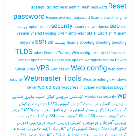
Reset
Redesign
Redirect
reset admin Reset password
password
Responsive
root password
Scams
search engine
security
seo
seo چیست
security in wordpress
optimization
Session
Shared Hosting
SMTP
smtp error
SMTP Errors
sniff
spam
ssh
ssl
Spoofing Spoofing چیست
Spoofing
Spams
Spyware
TLDS
token Session
Tracing Web.config
trello
Unix
Unsecured
Content
update cms
Update site
update wordpress
Virtual Private
VPS
Web.config
Server
Virus
web design
Web.config
Webmaster Tools
security
Website redesign
windows
wordpress
server
wordpress in cpanel
wordpress pluggin
wp
wordpress security
آزاد شدن سرویس گوگل
آسیب پذیری
آشنایی
با وردپرس
آلودگی وب سایت
آموزش
آموزش SEO
آموزش اتصال گوگل
آنالیتیک به گوگل وبمستر
آموزش جامع و کامل سئو سایت (SEO)
آموزش
سئو
آموزش ساخت CSR در IIS
آموزش نصب SSL در IIS
آموزش نصب
آموزش وردپرس
وردپرس
آموزش وردپرس امنیت در وردپرس
آموزش
گوگل آلرت Google Alert
آموزش گوگل آنالیتیک
آپلود عکس در نوشته ها
آپلود عکس در وردپرس
ابعاد و معیار ها در گوگل آنالیتیک
اتصال گوگل