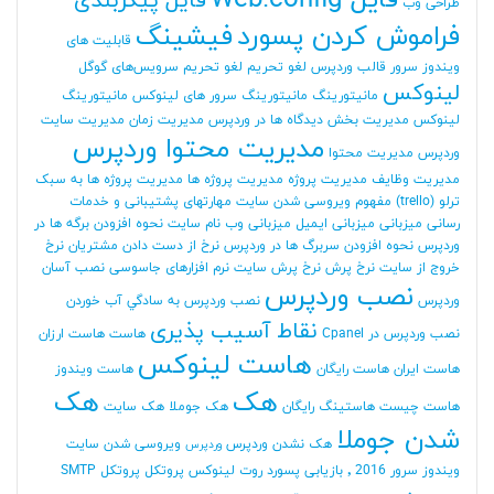
فایل Web.config
فایل پیکربندی
طراحی وب
فراموش کردن پسورد
فیشینگ
قابلیت های
ویندوز سرور
قالب وردپرس
لغو تحریم
لغو تحریم سرویس‌های گوگل
لینوکس
مانیتورینگ
مانیتورینگ سرور های لینوکس
مانیتورینگ
لینوکس
مدیریت بخش دیدگاه ها در وردپرس
مدیریت زمان
مدیریت سایت
مدیریت محتوا وردپرس
وردپرس
مدیریت محتوا
مدیریت وظایف
مدیریت پروژه
مدیریت پروژه ها
مدیریت پروژه ها به سبک
ترلو (trello)
مفهوم ویروسی شدن سایت
مهارتهای پشتیبانی و خدمات
رسانی
میزبانی
میزبانی ایمیل
میزبانی وب
نام سایت
نحوه افزودن برگه ها در
وردپرس
نحوه افزودن سربرگ ها در وردپرس
نرخ از دست دادن مشتریان
نرخ
خروج از سایت
نرخ پرش
نرخ پرش سایت
نرم افزارهای جاسوسی
نصب آسان
نصب وردپرس
وردپرس
نصب وردپرس به سادگي آب خوردن
نقاط آسیب پذیری
نصب وردپرس در Cpanel
هاست
هاست ارزان
هاست لینوکس
هاست ایران
هاست رایگان
هاست ویندوز
هک
هک
هاست چیست
هاستینگ رایگان
هک جوملا
هک سایت
شدن جوملا
هک نشدن وردپرس
ویروسی شدن سایت
وردپرس
ویندوز سرور 2016
٬ بازیابی پسورد روت لینوکس
پروتکل
پروتکل SMTP