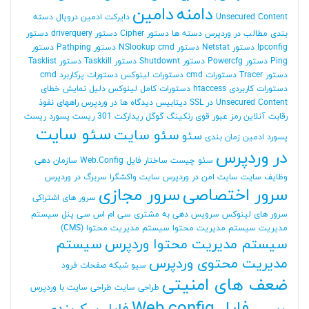
دامنه
دامین
Unsecured Content
دایرکت ادمین
دروپال
دسته
بندی مطالب در وردپرس
دسته ها
دستور Cipher
دستور driverquery
دستور
Ipconfig
دستور Netstat
دستور NSlookup cmd
دستور Pathping
دستور
Ping
دستور Powercfg
دستور Shutdownt
دستور Taskkill
دستور Tasklist
دستور Tracer
دستورات cmd
دستورات لینوکس
دستورات پرکاربرد cmd
دستورات کاربردی htaccess
دستورات کامل لینوکس
دلیل نمایش خطای
Unsecured Content در SSL
دیتابیس
دیدگاه ها در وردپرس
راههای نفوذ
رقابت آنلاین
رمز عبور قوی
رنکینگ گوگل
ریدارکت 301
ریست پسورد
ریست
سئو سایت
سئو سایت
سئو
پسورد ادمین
زمان بندی
در وردپرس
سئو چیست
ساختار فایل Web.Config
سازمان دهی
وظایف
سایت
سایت امن در وردپرس
سایت واکشگرا
سربرگ در وردپرس
سرور اختصاصی
سرور مجازی
سرور های اشتراکی
سرور های لینوکس
سرویس دهی به مشتری
سی ام اس
سی پنل
سیستم
مدیریت
سیستم مدیریت محتوا
سیستم مدیریت محتوا (CMS)
سیستم مدیریت محتوا وردپرس
سیستم
مدیریت محتوی وردپرس
سیو
شبکه
صفحات فرود
ضعف های امنیتی
طراحی سایت
طراحی سایت با وردپرس