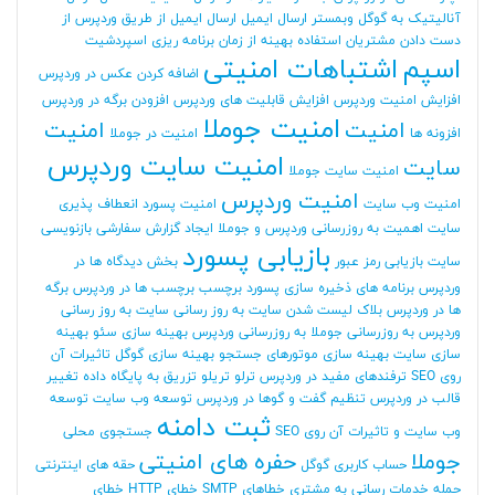
آنالیتیک به گوگل وبمستر
ارسال ایمیل
ارسال ایمیل از طریق وردپرس
از
دست دادن مشتریان
استفاده بهینه از زمان برنامه ریزی
اسپردشیت
اسپم
اشتباهات امنیتی
اضافه کردن عکس در وردپرس
افزایش امنیت وردپرس
افزایش قابلیت های وردپرس
افزودن برگه در وردپرس
امنیت جوملا
امنیت
امنیت
افزونه ها
امنیت در جوملا
امنیت سایت وردپرس
سایت
امنیت سایت جوملا
امنیت وردپرس
امنیت وب سایت
امنیت پسورد
انعطاف پذیری
سایت
اهمیت به روزرسانی وردپرس و جوملا
ایجاد گزارش سفارشی
بازنویسی
بازیابی پسورد
سایت
بازیابی رمز عبور
بخش دیدگاه ها در
وردپرس
برنامه های ذخیره سازی پسورد
برچسب
برچسب ها در وردپرس
برگه
ها در وردپرس
بلاک لیست شدن سایت
به روز رسانی سایت
به روز رسانی
وردپرس
به روزرسانی جوملا
به روزرسانی وردپرس
بهینه سازی سئو
بهینه
سازی سایت
بهینه سازی موتورهای جستجو
بهینه سازی گوگل
تاثیرات آن
روی SEO
ترفندهای مفید در وردپرس
ترلو
تریلو
تزریق به پایگاه داده
تغییر
قالب در وردپرس
تنظیم گفت و گوها در وردپرس
توسعه وب سایت
توسعه
ثبت دامنه
وب سایت و تاثیرات آن روی SEO
جستجوی محلی
جوملا
حفره های امنیتی
حساب کاربری گوگل
حقه های اینترنتی
حمله
خدمات رسانی به مشتری
خطاهای SMTP
خطای HTTP
خطای