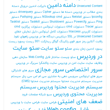
دامنه
دامین
Unsecured Content
دایرکت ادمین
دروپال
دسته
بندی مطالب در وردپرس
دسته ها
دستور Cipher
دستور driverquery
دستور
Ipconfig
دستور Netstat
دستور NSlookup cmd
دستور Pathping
دستور
Ping
دستور Powercfg
دستور Shutdownt
دستور Taskkill
دستور Tasklist
دستور Tracer
دستورات cmd
دستورات لینوکس
دستورات پرکاربرد cmd
دستورات کاربردی htaccess
دستورات کامل لینوکس
دلیل نمایش خطای
Unsecured Content در SSL
دیتابیس
دیدگاه ها در وردپرس
راههای نفوذ
رقابت آنلاین
رمز عبور قوی
رنکینگ گوگل
ریدارکت 301
ریست پسورد
ریست
سئو سایت
سئو سایت
سئو
پسورد ادمین
زمان بندی
در وردپرس
سئو چیست
ساختار فایل Web.Config
سازمان دهی
وظایف
سایت
سایت امن در وردپرس
سایت واکشگرا
سربرگ در وردپرس
سرور اختصاصی
سرور مجازی
سرور های اشتراکی
سرور های لینوکس
سرویس دهی به مشتری
سی ام اس
سی پنل
سیستم
مدیریت
سیستم مدیریت محتوا
سیستم مدیریت محتوا (CMS)
سیستم مدیریت محتوا وردپرس
سیستم
مدیریت محتوی وردپرس
سیو
شبکه
صفحات فرود
ضعف های امنیتی
طراحی سایت
طراحی سایت با وردپرس