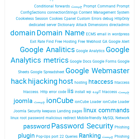
Command Prompt چیست
Prompt
Conditional forwards
ConfigSections
connectionStrings
Content Management System
Cookieless Session
Cookies
Cpanel
Custom Errors
debug HttpOnly
dedicated server
Dictionary Attack
Dimensions
directadmin
domain
Domain Name
ECMS
email in wordpress
Exit Rate
Find
Free Hosting
Free Webhost
GA
Google Alert
Google Analitics
Google
Google Analytics
Analytics metrics
Google Docs
Google Forms
Google
Google Webmaster
Sheets
Google Spreadsheet
hack
hijacking
host
htaccess
hosting
htaccess
iis
چیست
htaccess آلوده
install wp
Http error code
htaccess.
ionCube
joomla
ionCube Loader چیست
ionCube Loader
linux commands
Joomla Security
keepass
Landing pages
linux root password
malicious redirect
Mobile-friendly
MySQL
Network
Password Security
password
Phishing
plugin
Ranking
Phishing چیست
Queries
port 22
Pop-Ups