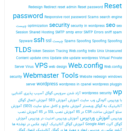
Reset
Redesign
Redirect
reset admin Reset password
password
Responsive
root password
Scams
search engine
security
seo
seo چیست
security in wordpress
optimization
Session
Shared Hosting
SMTP
smtp error
SMTP Errors
sniff
spam
ssh
ssl
Spoofing Spoofing چیست
Spoofing
Spams
Spyware
TLDS
token Session
Tracing Web.config
trello
Unix
Unsecured
Content
update cms
Update site
update wordpress
Virtual Private
VPS
Web.config
Server
Virus
web design
Web.config
Webmaster Tools
security
Website redesign
windows
wordpress
server
wordpress in cpanel
wordpress pluggin
wp
wordpress security
آزاد شدن سرویس گوگل
آسیب پذیری
آشنایی
با وردپرس
آلودگی وب سایت
آموزش
آموزش SEO
آموزش اتصال گوگل
آنالیتیک به گوگل وبمستر
آموزش جامع و کامل سئو سایت (SEO)
آموزش
سئو
آموزش ساخت CSR در IIS
آموزش نصب SSL در IIS
آموزش نصب
آموزش وردپرس
وردپرس
آموزش وردپرس امنیت در وردپرس
آموزش
گوگل آلرت Google Alert
آموزش گوگل آنالیتیک
آپلود عکس در نوشته ها
آپلود عکس در وردپرس
ابعاد و معیار ها در گوگل آنالیتیک
اتصال گوگل