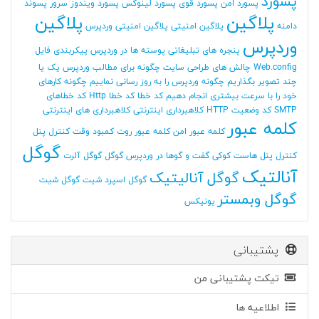
پسورد
پسورد امن
پسورد قوی
پسورد لینوکس
پسورد ویندوز سرور
پسوند
پلاگین
پلاگین
دامنه
پلاگین امنیتی
پلاگین امنیتی وردپرس
وردپرس
پنجره های تبلیغاتی
پوسته ها در وردپرس
پیکربندی فایل
Web.config
چالش های طراحی سایت
چگونه برای مطالب وردپرس یک یا
چند تصویر بگذاریم
چگونه وردپرس را به روز رسانی نماییم
چگونه کارهای
خود را با سرعت بیشتری انجام دهیم
کد خطا
کد خطا Http
کد خطاهای
SMTP
کد وضعیت HTTP
کلاهبرداری اینترنتی
کلاهبرداری های اینترنتی
کلمه عبور
کلمه عبور امن
کلمه عبور روت
کمبود وقت
کنترل پنل
گوگل
کنترل پنل هاست
کوکی
گفت و گوها در وردپرس
گوگل
گوگل آلرت
آنالتیک
گوگل آنالیتیک
گوگل اسپرد شیت
گوگل شیت
گوگل وبمستر
یونیکس
پشتیبانی
تیکت پشتیبانی من
اطلاعیه ها