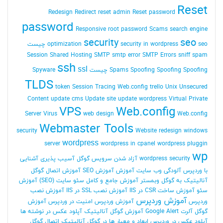
Reset
Redesign
Redirect
reset admin Reset password
password
Responsive
root password
Scams
search engine
security
seo
seo چیست
security in wordpress
optimization
Session
Shared Hosting
SMTP
smtp error
SMTP Errors
sniff
spam
ssh
ssl
Spoofing Spoofing چیست
Spoofing
Spams
Spyware
TLDS
token Session
Tracing Web.config
trello
Unix
Unsecured
Content
update cms
Update site
update wordpress
Virtual Private
VPS
Web.config
Server
Virus
web design
Web.config
Webmaster Tools
security
Website redesign
windows
wordpress
server
wordpress in cpanel
wordpress pluggin
wp
wordpress security
آزاد شدن سرویس گوگل
آسیب پذیری
آشنایی
با وردپرس
آلودگی وب سایت
آموزش
آموزش SEO
آموزش اتصال گوگل
آنالیتیک به گوگل وبمستر
آموزش جامع و کامل سئو سایت (SEO)
آموزش
سئو
آموزش ساخت CSR در IIS
آموزش نصب SSL در IIS
آموزش نصب
آموزش وردپرس
وردپرس
آموزش وردپرس امنیت در وردپرس
آموزش
گوگل آلرت Google Alert
آموزش گوگل آنالیتیک
آپلود عکس در نوشته ها
آپلود عکس در وردپرس
ابعاد و معیار ها در گوگل آنالیتیک
اتصال گوگل