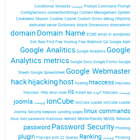
Command Prompt چیست
Prompt
Conditional forwards
ConfigSections
connectionStrings
Content Management System
Cookieless Session
Cookies
Cpanel
Custom Errors
debug HttpOnly
dedicated server
Dictionary Attack
Dimensions
directadmin
domain
Domain Name
ECMS
email in wordpress
Exit Rate
Find
Free Hosting
Free Webhost
GA
Google Alert
Google Analitics
Google
Google Analytics
Analytics metrics
Google Docs
Google Forms
Google
Google Webmaster
Sheets
Google Spreadsheet
hack
hijacking
host
htaccess
hosting
htaccess
iis
چیست
htaccess آلوده
install wp
Http error code
htaccess.
ionCube
joomla
ionCube Loader چیست
ionCube Loader
linux commands
Joomla Security
keepass
Landing pages
linux root password
malicious redirect
Mobile-friendly
MySQL
Network
Password Security
password
Phishing
plugin
Ranking
Phishing چیست
Queries
port 22
Pop-Ups