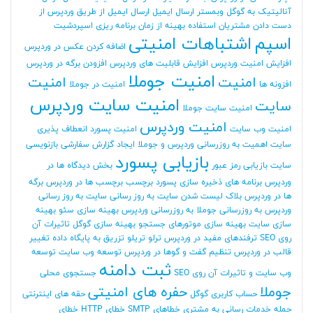
آنالیتیک به گوگل وبمستر
ارسال ایمیل
ارسال ایمیل از طریق وردپرس
از
دست دادن مشتریان
استفاده بهینه از زمان برنامه ریزی
اسپردشیت
اسپم
اشتباهات امنیتی
اضافه کردن عکس در وردپرس
افزایش امنیت وردپرس
افزایش قابلیت های وردپرس
افزودن برگه در وردپرس
امنیت جوملا
امنیت
امنیت
افزونه ها
امنیت در جوملا
امنیت سایت وردپرس
سایت
امنیت سایت جوملا
امنیت وردپرس
امنیت وب سایت
امنیت پسورد
انعطاف پذیری
سایت
اهمیت به روزرسانی وردپرس و جوملا
ایجاد گزارش سفارشی
بازنویسی
بازیابی پسورد
سایت
بازیابی رمز عبور
بخش دیدگاه ها در
وردپرس
برنامه های ذخیره سازی پسورد
برچسب
برچسب ها در وردپرس
برگه
ها در وردپرس
بلاک لیست شدن سایت
به روز رسانی سایت
به روز رسانی
وردپرس
به روزرسانی جوملا
به روزرسانی وردپرس
بهینه سازی سئو
بهینه
سازی سایت
بهینه سازی موتورهای جستجو
بهینه سازی گوگل
تاثیرات آن
روی SEO
ترفندهای مفید در وردپرس
ترلو
تریلو
تزریق به پایگاه داده
تغییر
قالب در وردپرس
تنظیم گفت و گوها در وردپرس
توسعه وب سایت
توسعه
ثبت دامنه
وب سایت و تاثیرات آن روی SEO
جستجوی محلی
جوملا
حفره های امنیتی
حساب کاربری گوگل
حقه های اینترنتی
حمله
خدمات رسانی به مشتری
خطاهای SMTP
خطای HTTP
خطای