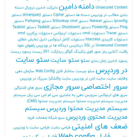
دامنه
دامین
Unsecured Content
دایرکت ادمین
دروپال
دسته
بندی مطالب در وردپرس
دسته ها
دستور Cipher
دستور driverquery
دستور
Ipconfig
دستور Netstat
دستور NSlookup cmd
دستور Pathping
دستور
Ping
دستور Powercfg
دستور Shutdownt
دستور Taskkill
دستور Tasklist
دستور Tracer
دستورات cmd
دستورات لینوکس
دستورات پرکاربرد cmd
دستورات کاربردی htaccess
دستورات کامل لینوکس
دلیل نمایش خطای
Unsecured Content در SSL
دیتابیس
دیدگاه ها در وردپرس
راههای نفوذ
رقابت آنلاین
رمز عبور قوی
رنکینگ گوگل
ریدارکت 301
ریست پسورد
ریست
سئو سایت
سئو سایت
سئو
پسورد ادمین
زمان بندی
در وردپرس
سئو چیست
ساختار فایل Web.Config
سازمان دهی
وظایف
سایت
سایت امن در وردپرس
سایت واکشگرا
سربرگ در وردپرس
سرور اختصاصی
سرور مجازی
سرور های اشتراکی
سرور های لینوکس
سرویس دهی به مشتری
سی ام اس
سی پنل
سیستم
مدیریت
سیستم مدیریت محتوا
سیستم مدیریت محتوا (CMS)
سیستم مدیریت محتوا وردپرس
سیستم
مدیریت محتوی وردپرس
سیو
شبکه
صفحات فرود
ضعف های امنیتی
طراحی سایت
طراحی سایت با وردپرس