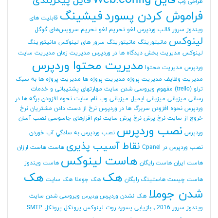
فایل Web.config
فایل پیکربندی
طراحی وب
فراموش کردن پسورد
فیشینگ
قابلیت های
ویندوز سرور
قالب وردپرس
لغو تحریم
لغو تحریم سرویس‌های گوگل
لینوکس
مانیتورینگ
مانیتورینگ سرور های لینوکس
مانیتورینگ
لینوکس
مدیریت بخش دیدگاه ها در وردپرس
مدیریت زمان
مدیریت سایت
مدیریت محتوا وردپرس
وردپرس
مدیریت محتوا
مدیریت وظایف
مدیریت پروژه
مدیریت پروژه ها
مدیریت پروژه ها به سبک
ترلو (trello)
مفهوم ویروسی شدن سایت
مهارتهای پشتیبانی و خدمات
رسانی
میزبانی
میزبانی ایمیل
میزبانی وب
نام سایت
نحوه افزودن برگه ها در
وردپرس
نحوه افزودن سربرگ ها در وردپرس
نرخ از دست دادن مشتریان
نرخ
خروج از سایت
نرخ پرش
نرخ پرش سایت
نرم افزارهای جاسوسی
نصب آسان
نصب وردپرس
وردپرس
نصب وردپرس به سادگي آب خوردن
نقاط آسیب پذیری
نصب وردپرس در Cpanel
هاست
هاست ارزان
هاست لینوکس
هاست ایران
هاست رایگان
هاست ویندوز
هک
هک
هاست چیست
هاستینگ رایگان
هک جوملا
هک سایت
شدن جوملا
هک نشدن وردپرس
ویروسی شدن سایت
وردپرس
ویندوز سرور 2016
٬ بازیابی پسورد روت لینوکس
پروتکل
پروتکل SMTP