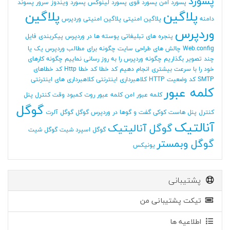
پسورد
پسورد امن
پسورد قوی
پسورد لینوکس
پسورد ویندوز سرور
پسوند
پلاگین
پلاگین
دامنه
پلاگین امنیتی
پلاگین امنیتی وردپرس
وردپرس
پنجره های تبلیغاتی
پوسته ها در وردپرس
پیکربندی فایل
Web.config
چالش های طراحی سایت
چگونه برای مطالب وردپرس یک یا
چند تصویر بگذاریم
چگونه وردپرس را به روز رسانی نماییم
چگونه کارهای
خود را با سرعت بیشتری انجام دهیم
کد خطا
کد خطا Http
کد خطاهای
SMTP
کد وضعیت HTTP
کلاهبرداری اینترنتی
کلاهبرداری های اینترنتی
کلمه عبور
کلمه عبور امن
کلمه عبور روت
کمبود وقت
کنترل پنل
گوگل
کنترل پنل هاست
کوکی
گفت و گوها در وردپرس
گوگل
گوگل آلرت
آنالتیک
گوگل آنالیتیک
گوگل اسپرد شیت
گوگل شیت
گوگل وبمستر
یونیکس
پشتیبانی
تیکت پشتیبانی من
اطلاعیه ها