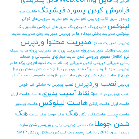
فایل Web.config
فایل پیکربندی
طراحی وب
فراموش کردن پسورد
فیشینگ
قابلیت های
ویندوز سرور
قالب وردپرس
لغو تحریم
لغو تحریم سرویس‌های گوگل
لینوکس
مانیتورینگ
مانیتورینگ سرور های لینوکس
مانیتورینگ
لینوکس
مدیریت بخش دیدگاه ها در وردپرس
مدیریت زمان
مدیریت سایت
مدیریت محتوا وردپرس
وردپرس
مدیریت محتوا
مدیریت وظایف
مدیریت پروژه
مدیریت پروژه ها
مدیریت پروژه ها به سبک
ترلو (trello)
مفهوم ویروسی شدن سایت
مهارتهای پشتیبانی و خدمات
رسانی
میزبانی
میزبانی ایمیل
میزبانی وب
نام سایت
نحوه افزودن برگه ها در
وردپرس
نحوه افزودن سربرگ ها در وردپرس
نرخ از دست دادن مشتریان
نرخ
خروج از سایت
نرخ پرش
نرخ پرش سایت
نرم افزارهای جاسوسی
نصب آسان
نصب وردپرس
وردپرس
نصب وردپرس به سادگي آب خوردن
نقاط آسیب پذیری
نصب وردپرس در Cpanel
هاست
هاست ارزان
هاست لینوکس
هاست ایران
هاست رایگان
هاست ویندوز
هک
هک
هاست چیست
هاستینگ رایگان
هک جوملا
هک سایت
شدن جوملا
هک نشدن وردپرس
ویروسی شدن سایت
وردپرس
ویندوز سرور 2016
٬ بازیابی پسورد روت لینوکس
پروتکل
پروتکل SMTP