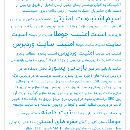
آنالیتیک به گوگل وبمستر
ارسال ایمیل
ارسال ایمیل از طریق وردپرس
از
دست دادن مشتریان
استفاده بهینه از زمان برنامه ریزی
اسپردشیت
اسپم
اشتباهات امنیتی
اضافه کردن عکس در وردپرس
افزایش امنیت وردپرس
افزایش قابلیت های وردپرس
افزودن برگه در وردپرس
امنیت جوملا
امنیت
امنیت
افزونه ها
امنیت در جوملا
امنیت سایت وردپرس
سایت
امنیت سایت جوملا
امنیت وردپرس
امنیت وب سایت
امنیت پسورد
انعطاف پذیری
سایت
اهمیت به روزرسانی وردپرس و جوملا
ایجاد گزارش سفارشی
بازنویسی
بازیابی پسورد
سایت
بازیابی رمز عبور
بخش دیدگاه ها در
وردپرس
برنامه های ذخیره سازی پسورد
برچسب
برچسب ها در وردپرس
برگه
ها در وردپرس
بلاک لیست شدن سایت
به روز رسانی سایت
به روز رسانی
وردپرس
به روزرسانی جوملا
به روزرسانی وردپرس
بهینه سازی سئو
بهینه
سازی سایت
بهینه سازی موتورهای جستجو
بهینه سازی گوگل
تاثیرات آن
روی SEO
ترفندهای مفید در وردپرس
ترلو
تریلو
تزریق به پایگاه داده
تغییر
قالب در وردپرس
تنظیم گفت و گوها در وردپرس
توسعه وب سایت
توسعه
ثبت دامنه
وب سایت و تاثیرات آن روی SEO
جستجوی محلی
جوملا
حفره های امنیتی
حساب کاربری گوگل
حقه های اینترنتی
حمله
خدمات رسانی به مشتری
خطاهای SMTP
خطای HTTP
خطای