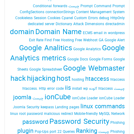
Command Prompt چیست
Prompt
Conditional forwards
ConfigSections
connectionStrings
Content Management System
Cookieless Session
Cookies
Cpanel
Custom Errors
debug HttpOnly
dedicated server
Dictionary Attack
Dimensions
directadmin
domain
Domain Name
ECMS
email in wordpress
Exit Rate
Find
Free Hosting
Free Webhost
GA
Google Alert
Google Analitics
Google
Google Analytics
Analytics metrics
Google Docs
Google Forms
Google
Google Webmaster
Sheets
Google Spreadsheet
hack
hijacking
host
htaccess
hosting
htaccess
iis
چیست
htaccess آلوده
install wp
Http error code
htaccess.
ionCube
joomla
ionCube Loader چیست
ionCube Loader
linux commands
Joomla Security
keepass
Landing pages
linux root password
malicious redirect
Mobile-friendly
MySQL
Network
Password Security
password
Phishing
plugin
Ranking
Phishing چیست
Queries
port 22
Pop-Ups