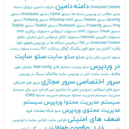
دامنه
دامین
Unsecured Content
دایرکت ادمین
دروپال
دسته
بندی مطالب در وردپرس
دسته ها
دستور Cipher
دستور driverquery
دستور
Ipconfig
دستور Netstat
دستور NSlookup cmd
دستور Pathping
دستور
Ping
دستور Powercfg
دستور Shutdownt
دستور Taskkill
دستور Tasklist
دستور Tracer
دستورات cmd
دستورات لینوکس
دستورات پرکاربرد cmd
دستورات کاربردی htaccess
دستورات کامل لینوکس
دلیل نمایش خطای
Unsecured Content در SSL
دیتابیس
دیدگاه ها در وردپرس
راههای نفوذ
رقابت آنلاین
رمز عبور قوی
رنکینگ گوگل
ریدارکت 301
ریست پسورد
ریست
سئو سایت
سئو سایت
سئو
پسورد ادمین
زمان بندی
در وردپرس
سئو چیست
ساختار فایل Web.Config
سازمان دهی
وظایف
سایت
سایت امن در وردپرس
سایت واکشگرا
سربرگ در وردپرس
سرور اختصاصی
سرور مجازی
سرور های اشتراکی
سرور های لینوکس
سرویس دهی به مشتری
سی ام اس
سی پنل
سیستم
مدیریت
سیستم مدیریت محتوا
سیستم مدیریت محتوا (CMS)
سیستم مدیریت محتوا وردپرس
سیستم
مدیریت محتوی وردپرس
سیو
شبکه
صفحات فرود
ضعف های امنیتی
طراحی سایت
طراحی سایت با وردپرس