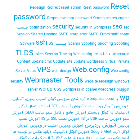
Reset
Redesign
Redirect
reset admin Reset password
password
Responsive
root password
Scams
search engine
security
seo
seo چیست
security in wordpress
optimization
Session
Shared Hosting
SMTP
smtp error
SMTP Errors
sniff
spam
ssh
ssl
Spoofing Spoofing چیست
Spoofing
Spams
Spyware
TLDS
token Session
Tracing Web.config
trello
Unix
Unsecured
Content
update cms
Update site
update wordpress
Virtual Private
VPS
Web.config
Server
Virus
web design
Web.config
Webmaster Tools
security
Website redesign
windows
wordpress
server
wordpress in cpanel
wordpress pluggin
wp
wordpress security
آزاد شدن سرویس گوگل
آسیب پذیری
آشنایی
با وردپرس
آلودگی وب سایت
آموزش
آموزش SEO
آموزش اتصال گوگل
آنالیتیک به گوگل وبمستر
آموزش جامع و کامل سئو سایت (SEO)
آموزش
سئو
آموزش ساخت CSR در IIS
آموزش نصب SSL در IIS
آموزش نصب
آموزش وردپرس
وردپرس
آموزش وردپرس امنیت در وردپرس
آموزش
گوگل آلرت Google Alert
آموزش گوگل آنالیتیک
آپلود عکس در نوشته ها
آپلود عکس در وردپرس
ابعاد و معیار ها در گوگل آنالیتیک
اتصال گوگل