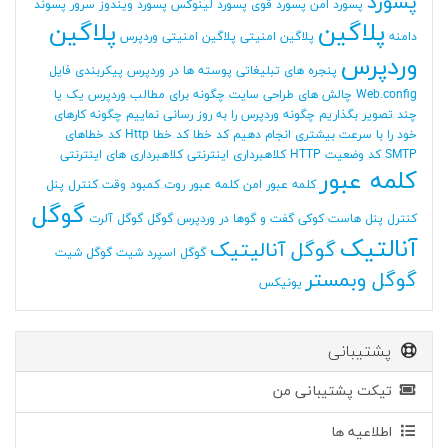
پسورد
پسورد امن
پسورد قوی
پسورد لینوکس
پسورد ویندوز سرور
پسوند
پلاگین
پلاگین
دامنه
پلاگین امنیتی
پلاگین امنیتی وردپرس
وردپرس
پنجره های تبلیغاتی
پوسته ها در وردپرس
پیکربندی فایل
Web.config
چالش های طراحی سایت
چگونه برای مطالب وردپرس یک یا
چند تصویر بگذاریم
چگونه وردپرس را به روز رسانی نماییم
چگونه کارهای
خود را با سرعت بیشتری انجام دهیم
کد خطا
کد خطا Http
کد خطاهای
SMTP
کد وضعیت HTTP
کلاهبرداری اینترنتی
کلاهبرداری های اینترنتی
کلمه عبور
کلمه عبور امن
کلمه عبور روت
کمبود وقت
کنترل پنل
گوگل
کنترل پنل هاست
کوکی
گفت و گوها در وردپرس
گوگل
گوگل آلرت
آنالتیک
گوگل آنالیتیک
گوگل اسپرد شیت
گوگل شیت
گوگل وبمستر
یونیکس
پشتیبانی
تیکت پشتیبانی من
اطلاعیه ها