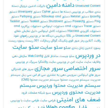
دامنه
دامین
Unsecured Content
دایرکت ادمین
دروپال
دسته
بندی مطالب در وردپرس
دسته ها
دستور Cipher
دستور driverquery
دستور
Ipconfig
دستور Netstat
دستور NSlookup cmd
دستور Pathping
دستور
Ping
دستور Powercfg
دستور Shutdownt
دستور Taskkill
دستور Tasklist
دستور Tracer
دستورات cmd
دستورات لینوکس
دستورات پرکاربرد cmd
دستورات کاربردی htaccess
دستورات کامل لینوکس
دلیل نمایش خطای
Unsecured Content در SSL
دیتابیس
دیدگاه ها در وردپرس
راههای نفوذ
رقابت آنلاین
رمز عبور قوی
رنکینگ گوگل
ریدارکت 301
ریست پسورد
ریست
سئو سایت
سئو سایت
سئو
پسورد ادمین
زمان بندی
در وردپرس
سئو چیست
ساختار فایل Web.Config
سازمان دهی
وظایف
سایت
سایت امن در وردپرس
سایت واکشگرا
سربرگ در وردپرس
سرور اختصاصی
سرور مجازی
سرور های اشتراکی
سرور های لینوکس
سرویس دهی به مشتری
سی ام اس
سی پنل
سیستم
مدیریت
سیستم مدیریت محتوا
سیستم مدیریت محتوا (CMS)
سیستم مدیریت محتوا وردپرس
سیستم
مدیریت محتوی وردپرس
سیو
شبکه
صفحات فرود
ضعف های امنیتی
طراحی سایت
طراحی سایت با وردپرس