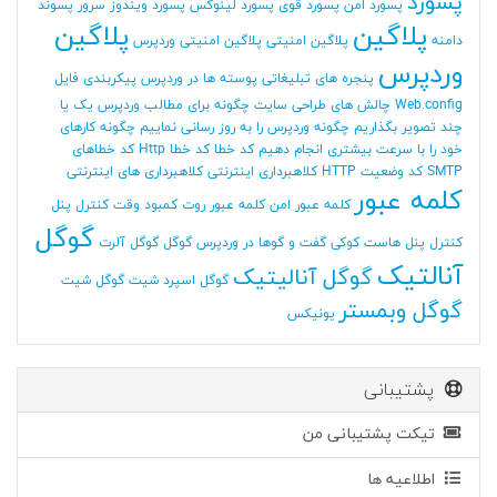
پسورد
پسورد امن
پسورد قوی
پسورد لینوکس
پسورد ویندوز سرور
پسوند
پلاگین
پلاگین
دامنه
پلاگین امنیتی
پلاگین امنیتی وردپرس
وردپرس
پنجره های تبلیغاتی
پوسته ها در وردپرس
پیکربندی فایل
Web.config
چالش های طراحی سایت
چگونه برای مطالب وردپرس یک یا
چند تصویر بگذاریم
چگونه وردپرس را به روز رسانی نماییم
چگونه کارهای
خود را با سرعت بیشتری انجام دهیم
کد خطا
کد خطا Http
کد خطاهای
SMTP
کد وضعیت HTTP
کلاهبرداری اینترنتی
کلاهبرداری های اینترنتی
کلمه عبور
کلمه عبور امن
کلمه عبور روت
کمبود وقت
کنترل پنل
گوگل
کنترل پنل هاست
کوکی
گفت و گوها در وردپرس
گوگل
گوگل آلرت
آنالتیک
گوگل آنالیتیک
گوگل اسپرد شیت
گوگل شیت
گوگل وبمستر
یونیکس
پشتیبانی
تیکت پشتیبانی من
اطلاعیه ها