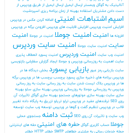
آنالیتیک به گوگل وبمستر
ارسال ایمیل
ارسال ایمیل از طریق وردپرس
از
دست دادن مشتریان
استفاده بهینه از زمان برنامه ریزی
اسپردشیت
اسپم
اشتباهات امنیتی
اضافه کردن عکس در وردپرس
افزایش امنیت وردپرس
افزایش قابلیت های وردپرس
افزودن برگه در وردپرس
امنیت جوملا
امنیت
امنیت
افزونه ها
امنیت در جوملا
امنیت سایت وردپرس
سایت
امنیت سایت جوملا
امنیت وردپرس
امنیت وب سایت
امنیت پسورد
انعطاف پذیری
سایت
اهمیت به روزرسانی وردپرس و جوملا
ایجاد گزارش سفارشی
بازنویسی
بازیابی پسورد
سایت
بازیابی رمز عبور
بخش دیدگاه ها در
وردپرس
برنامه های ذخیره سازی پسورد
برچسب
برچسب ها در وردپرس
برگه
ها در وردپرس
بلاک لیست شدن سایت
به روز رسانی سایت
به روز رسانی
وردپرس
به روزرسانی جوملا
به روزرسانی وردپرس
بهینه سازی سئو
بهینه
سازی سایت
بهینه سازی موتورهای جستجو
بهینه سازی گوگل
تاثیرات آن
روی SEO
ترفندهای مفید در وردپرس
ترلو
تریلو
تزریق به پایگاه داده
تغییر
قالب در وردپرس
تنظیم گفت و گوها در وردپرس
توسعه وب سایت
توسعه
ثبت دامنه
وب سایت و تاثیرات آن روی SEO
جستجوی محلی
جوملا
حفره های امنیتی
حساب کاربری گوگل
حقه های اینترنتی
حمله
خدمات رسانی به مشتری
خطاهای SMTP
خطای HTTP
خطای