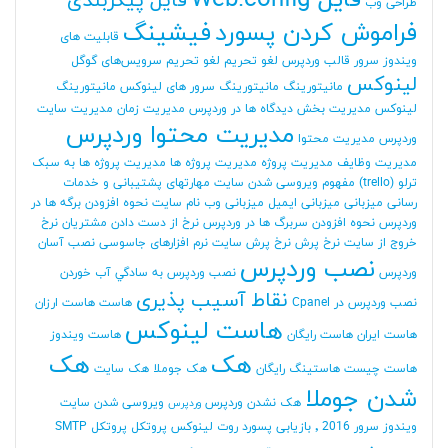
فایل Web.config
فایل پیکربندی
طراحی وب
فراموش کردن پسورد
فیشینگ
قابلیت های
ویندوز سرور
قالب وردپرس
لغو تحریم
لغو تحریم سرویس‌های گوگل
لینوکس
مانیتورینگ
مانیتورینگ سرور های لینوکس
مانیتورینگ
لینوکس
مدیریت بخش دیدگاه ها در وردپرس
مدیریت زمان
مدیریت سایت
مدیریت محتوا وردپرس
وردپرس
مدیریت محتوا
مدیریت وظایف
مدیریت پروژه
مدیریت پروژه ها
مدیریت پروژه ها به سبک
ترلو (trello)
مفهوم ویروسی شدن سایت
مهارتهای پشتیبانی و خدمات
رسانی
میزبانی
میزبانی ایمیل
میزبانی وب
نام سایت
نحوه افزودن برگه ها در
وردپرس
نحوه افزودن سربرگ ها در وردپرس
نرخ از دست دادن مشتریان
نرخ
خروج از سایت
نرخ پرش
نرخ پرش سایت
نرم افزارهای جاسوسی
نصب آسان
نصب وردپرس
وردپرس
نصب وردپرس به سادگي آب خوردن
نقاط آسیب پذیری
نصب وردپرس در Cpanel
هاست
هاست ارزان
هاست لینوکس
هاست ایران
هاست رایگان
هاست ویندوز
هک
هک
هاست چیست
هاستینگ رایگان
هک جوملا
هک سایت
شدن جوملا
هک نشدن وردپرس
ویروسی شدن سایت
وردپرس
ویندوز سرور 2016
٬ بازیابی پسورد روت لینوکس
پروتکل
پروتکل SMTP