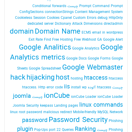
Command Prompt چیست
Prompt
Conditional forwards
ConfigSections
connectionStrings
Content Management System
Cookieless Session
Cookies
Cpanel
Custom Errors
debug HttpOnly
dedicated server
Dictionary Attack
Dimensions
directadmin
domain
Domain Name
ECMS
email in wordpress
Exit Rate
Find
Free Hosting
Free Webhost
GA
Google Alert
Google Analitics
Google
Google Analytics
Analytics metrics
Google Docs
Google Forms
Google
Google Webmaster
Sheets
Google Spreadsheet
hack
hijacking
host
htaccess
hosting
htaccess
iis
چیست
htaccess آلوده
install wp
Http error code
htaccess.
ionCube
joomla
ionCube Loader چیست
ionCube Loader
linux commands
Joomla Security
keepass
Landing pages
linux root password
malicious redirect
Mobile-friendly
MySQL
Network
Password Security
password
Phishing
plugin
Ranking
Phishing چیست
Queries
port 22
Pop-Ups