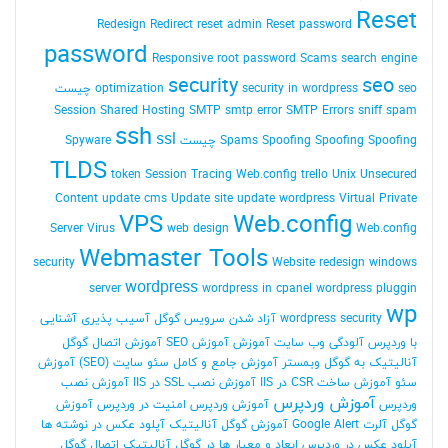
Reset
Redesign
Redirect
reset admin Reset password
password
Responsive
root password
Scams
search engine
security
seo
seo چیست
security in wordpress
optimization
Session
Shared Hosting
SMTP
smtp error
SMTP Errors
sniff
spam
ssh
ssl
Spoofing Spoofing چیست
Spoofing
Spams
Spyware
TLDS
token Session
Tracing Web.config
trello
Unix
Unsecured
Content
update cms
Update site
update wordpress
Virtual Private
VPS
Web.config
Server
Virus
web design
Web.config
Webmaster Tools
security
Website redesign
windows
wordpress
server
wordpress in cpanel
wordpress pluggin
wp
wordpress security
آزاد شدن سرویس گوگل
آسیب پذیری
آشنایی
با وردپرس
آلودگی وب سایت
آموزش
آموزش SEO
آموزش اتصال گوگل
آنالیتیک به گوگل وبمستر
آموزش جامع و کامل سئو سایت (SEO)
آموزش
سئو
آموزش ساخت CSR در IIS
آموزش نصب SSL در IIS
آموزش نصب
آموزش وردپرس
وردپرس
آموزش وردپرس امنیت در وردپرس
آموزش
گوگل آلرت Google Alert
آموزش گوگل آنالیتیک
آپلود عکس در نوشته ها
آپلود عکس در وردپرس
ابعاد و معیار ها در گوگل آنالیتیک
اتصال گوگل