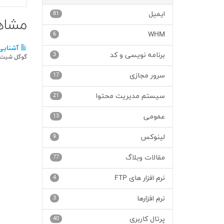
ایمیل
81
مشاهده 
6
WHM
آشنایی با گ
برنامه نویسی و کد
3
گوگل شیت ام
سرور مجازی
17
سیستم مدیریت محتوا
21
عمومی
13
لینوکس
9
مقالات وبلاگ
77
نرم افزار های FTP
4
نرم افزارها
3
پرتال کاربری
40