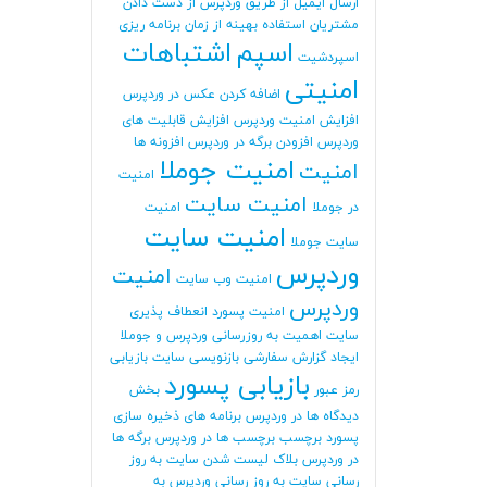
ارسال ایمیل از طریق وردپرس
از دست دادن
مشتریان
استفاده بهینه از زمان برنامه ریزی
اسپم
اشتباهات
اسپردشیت
امنیتی
اضافه کردن عکس در وردپرس
افزایش امنیت وردپرس
افزایش قابلیت های
وردپرس
افزودن برگه در وردپرس
افزونه ها
امنیت جوملا
امنیت
امنیت
امنیت سایت
در جوملا
امنیت
امنیت سایت
سایت جوملا
وردپرس
امنیت
امنیت وب سایت
وردپرس
امنیت پسورد
انعطاف پذیری
سایت
اهمیت به روزرسانی وردپرس و جوملا
ایجاد گزارش سفارشی
بازنویسی سایت
بازیابی
بازیابی پسورد
رمز عبور
بخش
دیدگاه ها در وردپرس
برنامه های ذخیره سازی
پسورد
برچسب
برچسب ها در وردپرس
برگه ها
در وردپرس
بلاک لیست شدن سایت
به روز
رسانی سایت
به روز رسانی وردپرس
به