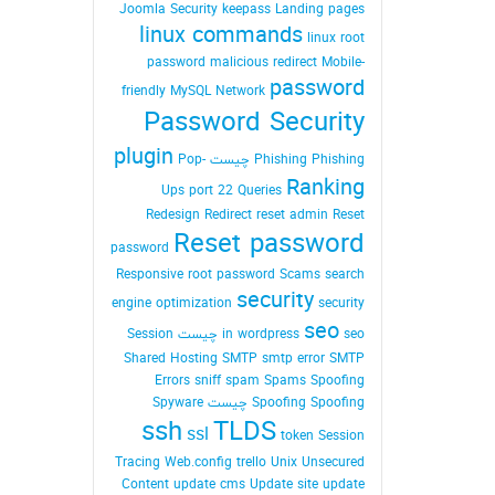
Joomla Security
keepass
Landing pages
linux commands
linux root
password
malicious redirect
Mobile-
password
friendly
MySQL
Network
Password Security
plugin
Phishing Phishing چیست
Pop-
Ranking
Ups
port 22
Queries
Redesign
Redirect
reset admin Reset
Reset password
password
Responsive
root password
Scams
search
security
engine optimization
security
seo
seo چیست
in wordpress
Session
Shared Hosting
SMTP
smtp error
SMTP
Errors
sniff
spam
Spams
Spoofing
Spoofing Spoofing چیست
Spyware
ssh
TLDS
ssl
token Session
Tracing Web.config
trello
Unix
Unsecured
Content
update cms
Update site
update