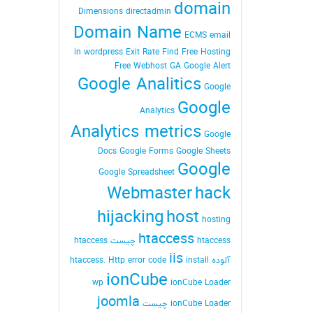
domain
Dimensions
directadmin
Domain Name
ECMS
email
in wordpress
Exit Rate
Find
Free Hosting
Free Webhost
GA
Google Alert
Google Analitics
Google
Google
Analytics
Analytics metrics
Google
Docs
Google Forms
Google Sheets
Google
Google Spreadsheet
Webmaster
hack
hijacking
host
hosting
htaccess
htaccess چیست
htaccess
iis
آلوده
install
Http error code
htaccess.
ionCube
wp
ionCube Loader
joomla
ionCube Loader چیست