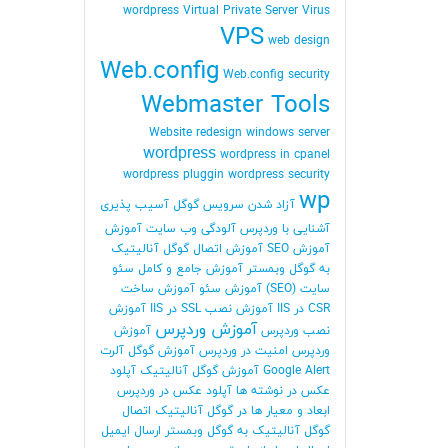
wordpress
Virtual Private Server
Virus
VPS
web design
Web.config
Web.config security
Webmaster Tools
Website redesign
windows server
wordpress
wordpress in cpanel
wordpress pluggin
wordpress security
wp
آزاد شدن سرویس گوگل
آسیب پذیری
آشنایی با وردپرس
آلودگی وب سایت
آموزش
آموزش SEO
آموزش اتصال گوگل آنالیتیک
به گوگل وبمستر
آموزش جامع و کامل سئو
سایت (SEO)
آموزش سئو
آموزش ساخت
CSR در IIS
آموزش نصب SSL در IIS
آموزش
آموزش وردپرس
نصب وردپرس
آموزش
وردپرس امنیت در وردپرس
آموزش گوگل آلرت
Google Alert
آموزش گوگل آنالیتیک
آپلود
عکس در نوشته ها
آپلود عکس در وردپرس
ابعاد و معیار ها در گوگل آنالیتیک
اتصال
گوگل آنالیتیک به گوگل وبمستر
ارسال ایمیل