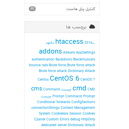
کنترل پنل هاست
90
برچسب ها
.htaccess
2016٬ دانلود
addons
Adware
AppSettings
authentication
Backdoors
Blackmuscats
bounce rate
Brute force
Brute force attack
Brute force attack Dictionary Attack
CentOS 6
Centos
CentOS 7
cmd
cms
CMD چیست
Command
Command Prompt چیست
Prompt
Conditional forwards
ConfigSections
connectionStrings
Content Management
System
Cookieless Session
Cookies
Cpanel
Custom Errors
debug HttpOnly
dedicated server
Dictionary Attack