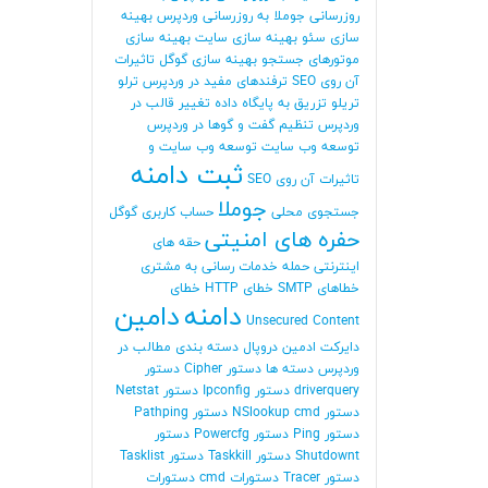
روزرسانی جوملا
به روزرسانی وردپرس
بهینه
سازی سئو
بهینه سازی سایت
بهینه سازی
موتورهای جستجو
بهینه سازی گوگل
تاثیرات
آن روی SEO
ترفندهای مفید در وردپرس
ترلو
تریلو
تزریق به پایگاه داده
تغییر قالب در
وردپرس
تنظیم گفت و گوها در وردپرس
توسعه وب سایت
توسعه وب سایت و
ثبت دامنه
تاثیرات آن روی SEO
جوملا
جستجوی محلی
حساب کاربری گوگل
حفره های امنیتی
حقه های
اینترنتی
حمله
خدمات رسانی به مشتری
خطاهای SMTP
خطای HTTP
خطای
دامنه
دامین
Unsecured Content
دایرکت ادمین
دروپال
دسته بندی مطالب در
وردپرس
دسته ها
دستور Cipher
دستور
driverquery
دستور Ipconfig
دستور Netstat
دستور NSlookup cmd
دستور Pathping
دستور Ping
دستور Powercfg
دستور
Shutdownt
دستور Taskkill
دستور Tasklist
دستور Tracer
دستورات cmd
دستورات