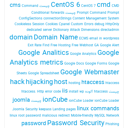
CentOS 6
cmd
cms
CMD چیست
CentOS 7
Command
Command Prompt چیست
Prompt
Conditional forwards
ConfigSections
connectionStrings
Content Management System
Cookieless Session
Cookies
Cpanel
Custom Errors
debug HttpOnly
dedicated server
Dictionary Attack
Dimensions
directadmin
domain
Domain Name
ECMS
email in wordpress
Exit Rate
Find
Free Hosting
Free Webhost
GA
Google Alert
Google Analitics
Google
Google Analytics
Analytics metrics
Google Docs
Google Forms
Google
Google Webmaster
Sheets
Google Spreadsheet
hack
hijacking
host
htaccess
hosting
htaccess
iis
چیست
htaccess آلوده
install wp
Http error code
htaccess.
ionCube
joomla
ionCube Loader چیست
ionCube Loader
linux commands
Joomla Security
keepass
Landing pages
linux root password
malicious redirect
Mobile-friendly
MySQL
Network
Password Security
password
Phishing