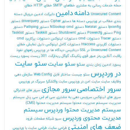
حمله
خدمات رسانی به مشتری
خطاهای SMTP
خطای HTTP
خطای
دامنه
دامین
Unsecured Content
دایرکت ادمین
دروپال
دسته
بندی مطالب در وردپرس
دسته ها
دستور Cipher
دستور driverquery
دستور
Ipconfig
دستور Netstat
دستور NSlookup cmd
دستور Pathping
دستور
Ping
دستور Powercfg
دستور Shutdownt
دستور Taskkill
دستور Tasklist
دستور Tracer
دستورات cmd
دستورات لینوکس
دستورات پرکاربرد cmd
دستورات کاربردی htaccess
دستورات کامل لینوکس
دلیل نمایش خطای
Unsecured Content در SSL
دیتابیس
دیدگاه ها در وردپرس
راههای نفوذ
رقابت آنلاین
رمز عبور قوی
رنکینگ گوگل
ریدارکت 301
ریست پسورد
ریست
سئو سایت
سئو سایت
سئو
پسورد ادمین
زمان بندی
در وردپرس
سئو چیست
ساختار فایل Web.Config
سازمان دهی
وظایف
سایت
سایت امن در وردپرس
سایت واکشگرا
سربرگ در وردپرس
سرور اختصاصی
سرور مجازی
سرور های اشتراکی
سرور های لینوکس
سرویس دهی به مشتری
سی ام اس
سی پنل
سیستم
مدیریت
سیستم مدیریت محتوا
سیستم مدیریت محتوا (CMS)
سیستم مدیریت محتوا وردپرس
سیستم
مدیریت محتوی وردپرس
سیو
شبکه
صفحات فرود
ضعف های امنیتی
طراحی سایت
طراحی سایت با وردپرس