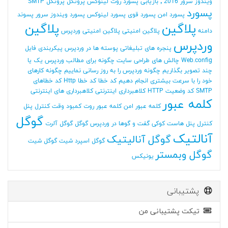
ویندوز سرور 2016
٬ بازیابی پسورد روت لینوکس
پروتکل
پروتکل SMTP
پسورد
پسورد امن
پسورد قوی
پسورد لینوکس
پسورد ویندوز سرور
پسوند
پلاگین
پلاگین
دامنه
پلاگین امنیتی
پلاگین امنیتی وردپرس
وردپرس
پنجره های تبلیغاتی
پوسته ها در وردپرس
پیکربندی فایل
Web.config
چالش های طراحی سایت
چگونه برای مطالب وردپرس یک یا
چند تصویر بگذاریم
چگونه وردپرس را به روز رسانی نماییم
چگونه کارهای
خود را با سرعت بیشتری انجام دهیم
کد خطا
کد خطا Http
کد خطاهای
SMTP
کد وضعیت HTTP
کلاهبرداری اینترنتی
کلاهبرداری های اینترنتی
کلمه عبور
کلمه عبور امن
کلمه عبور روت
کمبود وقت
کنترل پنل
گوگل
کنترل پنل هاست
کوکی
گفت و گوها در وردپرس
گوگل
گوگل آلرت
آنالتیک
گوگل آنالیتیک
گوگل اسپرد شیت
گوگل شیت
گوگل وبمستر
یونیکس
پشتیبانی
تیکت پشتیبانی من