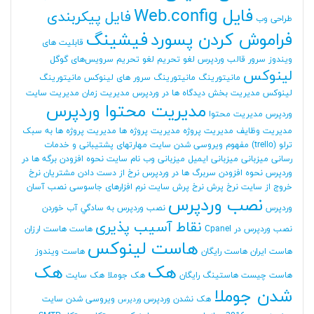
فایل Web.config
فایل پیکربندی
طراحی وب
فراموش کردن پسورد
فیشینگ
قابلیت های
ویندوز سرور
قالب وردپرس
لغو تحریم
لغو تحریم سرویس‌های گوگل
لینوکس
مانیتورینگ
مانیتورینگ سرور های لینوکس
مانیتورینگ
لینوکس
مدیریت بخش دیدگاه ها در وردپرس
مدیریت زمان
مدیریت سایت
مدیریت محتوا وردپرس
وردپرس
مدیریت محتوا
مدیریت وظایف
مدیریت پروژه
مدیریت پروژه ها
مدیریت پروژه ها به سبک
ترلو (trello)
مفهوم ویروسی شدن سایت
مهارتهای پشتیبانی و خدمات
رسانی
میزبانی
میزبانی ایمیل
میزبانی وب
نام سایت
نحوه افزودن برگه ها در
وردپرس
نحوه افزودن سربرگ ها در وردپرس
نرخ از دست دادن مشتریان
نرخ
خروج از سایت
نرخ پرش
نرخ پرش سایت
نرم افزارهای جاسوسی
نصب آسان
نصب وردپرس
وردپرس
نصب وردپرس به سادگي آب خوردن
نقاط آسیب پذیری
نصب وردپرس در Cpanel
هاست
هاست ارزان
هاست لینوکس
هاست ایران
هاست رایگان
هاست ویندوز
هک
هک
هاست چیست
هاستینگ رایگان
هک جوملا
هک سایت
شدن جوملا
هک نشدن وردپرس
ویروسی شدن سایت
وردپرس