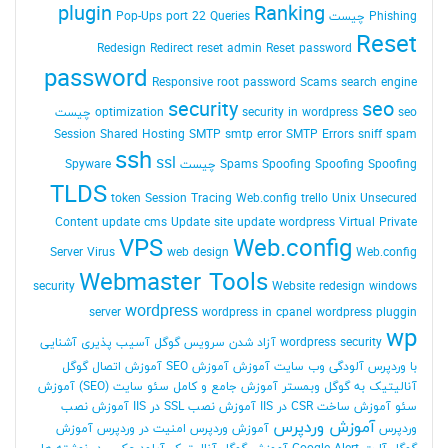
plugin
Ranking
Phishing چیست
Queries
port 22
Pop-Ups
Reset
Redesign
Redirect
reset admin Reset password
password
Responsive
root password
Scams
search engine
security
seo
seo چیست
security in wordpress
optimization
Session
Shared Hosting
SMTP
smtp error
SMTP Errors
sniff
spam
ssh
ssl
Spoofing Spoofing چیست
Spoofing
Spams
Spyware
TLDS
token Session
Tracing Web.config
trello
Unix
Unsecured
Content
update cms
Update site
update wordpress
Virtual Private
VPS
Web.config
Server
Virus
web design
Web.config
Webmaster Tools
security
Website redesign
windows
wordpress
server
wordpress in cpanel
wordpress pluggin
wp
wordpress security
آزاد شدن سرویس گوگل
آسیب پذیری
آشنایی
با وردپرس
آلودگی وب سایت
آموزش
آموزش SEO
آموزش اتصال گوگل
آنالیتیک به گوگل وبمستر
آموزش جامع و کامل سئو سایت (SEO)
آموزش
سئو
آموزش ساخت CSR در IIS
آموزش نصب SSL در IIS
آموزش نصب
آموزش وردپرس
وردپرس
آموزش وردپرس امنیت در وردپرس
آموزش