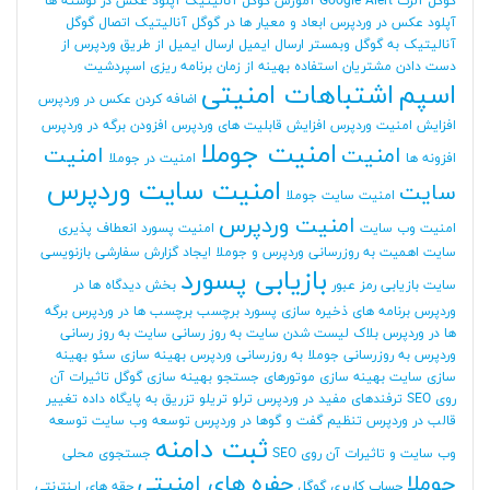
گوگل آلرت Google Alert
آموزش گوگل آنالیتیک
آپلود عکس در نوشته ها
آپلود عکس در وردپرس
ابعاد و معیار ها در گوگل آنالیتیک
اتصال گوگل
آنالیتیک به گوگل وبمستر
ارسال ایمیل
ارسال ایمیل از طریق وردپرس
از
دست دادن مشتریان
استفاده بهینه از زمان برنامه ریزی
اسپردشیت
اسپم
اشتباهات امنیتی
اضافه کردن عکس در وردپرس
افزایش امنیت وردپرس
افزایش قابلیت های وردپرس
افزودن برگه در وردپرس
امنیت جوملا
امنیت
امنیت
افزونه ها
امنیت در جوملا
امنیت سایت وردپرس
سایت
امنیت سایت جوملا
امنیت وردپرس
امنیت وب سایت
امنیت پسورد
انعطاف پذیری
سایت
اهمیت به روزرسانی وردپرس و جوملا
ایجاد گزارش سفارشی
بازنویسی
بازیابی پسورد
سایت
بازیابی رمز عبور
بخش دیدگاه ها در
وردپرس
برنامه های ذخیره سازی پسورد
برچسب
برچسب ها در وردپرس
برگه
ها در وردپرس
بلاک لیست شدن سایت
به روز رسانی سایت
به روز رسانی
وردپرس
به روزرسانی جوملا
به روزرسانی وردپرس
بهینه سازی سئو
بهینه
سازی سایت
بهینه سازی موتورهای جستجو
بهینه سازی گوگل
تاثیرات آن
روی SEO
ترفندهای مفید در وردپرس
ترلو
تریلو
تزریق به پایگاه داده
تغییر
قالب در وردپرس
تنظیم گفت و گوها در وردپرس
توسعه وب سایت
توسعه
ثبت دامنه
وب سایت و تاثیرات آن روی SEO
جستجوی محلی
جوملا
حفره های امنیتی
حساب کاربری گوگل
حقه های اینترنتی