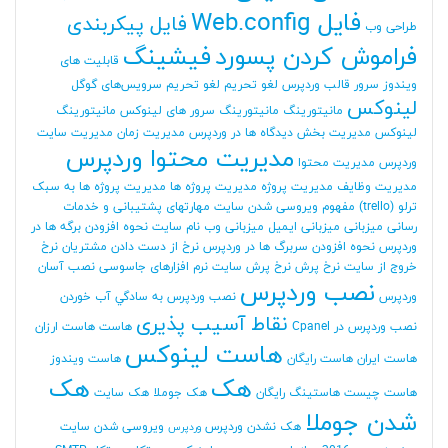
فایل Web.config
فایل پیکربندی
طراحی وب
فراموش کردن پسورد
فیشینگ
قابلیت های
ویندوز سرور
قالب وردپرس
لغو تحریم
لغو تحریم سرویس‌های گوگل
لینوکس
مانیتورینگ
مانیتورینگ سرور های لینوکس
مانیتورینگ
لینوکس
مدیریت بخش دیدگاه ها در وردپرس
مدیریت زمان
مدیریت سایت
مدیریت محتوا وردپرس
وردپرس
مدیریت محتوا
مدیریت وظایف
مدیریت پروژه
مدیریت پروژه ها
مدیریت پروژه ها به سبک
ترلو (trello)
مفهوم ویروسی شدن سایت
مهارتهای پشتیبانی و خدمات
رسانی
میزبانی
میزبانی ایمیل
میزبانی وب
نام سایت
نحوه افزودن برگه ها در
وردپرس
نحوه افزودن سربرگ ها در وردپرس
نرخ از دست دادن مشتریان
نرخ
خروج از سایت
نرخ پرش
نرخ پرش سایت
نرم افزارهای جاسوسی
نصب آسان
نصب وردپرس
وردپرس
نصب وردپرس به سادگي آب خوردن
نقاط آسیب پذیری
نصب وردپرس در Cpanel
هاست
هاست ارزان
هاست لینوکس
هاست ایران
هاست رایگان
هاست ویندوز
هک
هک
هاست چیست
هاستینگ رایگان
هک جوملا
هک سایت
شدن جوملا
هک نشدن وردپرس
ویروسی شدن سایت
وردپرس