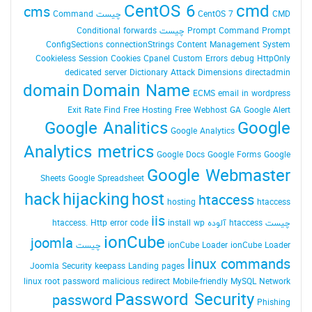
CentOS 6
cmd
cms
CMD چیست
CentOS 7
Command
Command Prompt چیست
Prompt
Conditional forwards
ConfigSections
connectionStrings
Content Management System
Cookieless Session
Cookies
Cpanel
Custom Errors
debug HttpOnly
dedicated server
Dictionary Attack
Dimensions
directadmin
domain
Domain Name
ECMS
email in wordpress
Exit Rate
Find
Free Hosting
Free Webhost
GA
Google Alert
Google Analitics
Google
Google Analytics
Analytics metrics
Google Docs
Google Forms
Google
Google Webmaster
Sheets
Google Spreadsheet
hack
hijacking
host
htaccess
hosting
htaccess
iis
چیست
htaccess آلوده
install wp
Http error code
htaccess.
ionCube
joomla
ionCube Loader چیست
ionCube Loader
linux commands
Joomla Security
keepass
Landing pages
linux root password
malicious redirect
Mobile-friendly
MySQL
Network
Password Security
password
Phishing