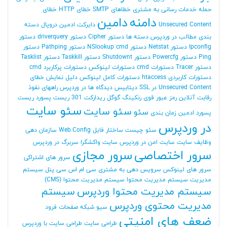
حمله
خدمات رسانی به مشتری
خطاهای SMTP
خطای HTTP
خطای
دامنه
دامین
Unsecured Content
دایرکت ادمین
دروپال
دسته
بندی مطالب در وردپرس
دسته ها
دستور Cipher
دستور driverquery
دستور
Ipconfig
دستور Netstat
دستور NSlookup cmd
دستور Pathping
دستور
Ping
دستور Powercfg
دستور Shutdownt
دستور Taskkill
دستور Tasklist
دستور Tracer
دستورات cmd
دستورات لینوکس
دستورات پرکاربرد cmd
دستورات کاربردی htaccess
دستورات کامل لینوکس
دلیل نمایش خطای
Unsecured Content در SSL
دیتابیس
دیدگاه ها در وردپرس
راههای نفوذ
رقابت آنلاین
رمز عبور قوی
رنکینگ گوگل
ریدارکت 301
ریست پسورد
ریست
سئو سایت
سئو سایت
سئو
پسورد ادمین
زمان بندی
در وردپرس
سئو چیست
ساختار فایل Web.Config
سازمان دهی
وظایف
سایت
سایت امن در وردپرس
سایت واکشگرا
سربرگ در وردپرس
سرور اختصاصی
سرور مجازی
سرور های اشتراکی
سرور های لینوکس
سرویس دهی به مشتری
سی ام اس
سی پنل
سیستم
مدیریت
سیستم مدیریت محتوا
سیستم مدیریت محتوا (CMS)
سیستم مدیریت محتوا وردپرس
سیستم
مدیریت محتوی وردپرس
سیو
شبکه
صفحات فرود
ضعف های امنیتی
طراحی سایت
طراحی سایت با وردپرس