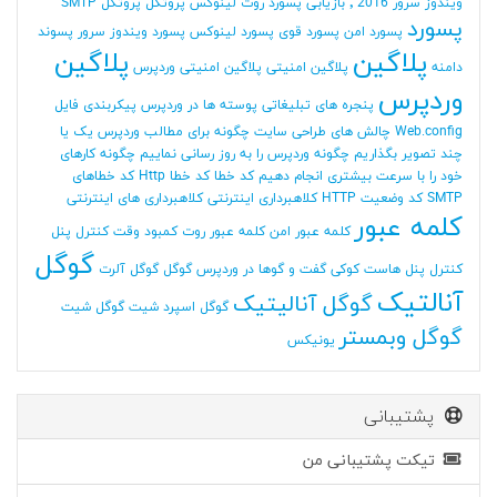
ویندوز سرور 2016
٬ بازیابی پسورد روت لینوکس
پروتکل
پروتکل SMTP
پسورد
پسورد امن
پسورد قوی
پسورد لینوکس
پسورد ویندوز سرور
پسوند
پلاگین
پلاگین
دامنه
پلاگین امنیتی
پلاگین امنیتی وردپرس
وردپرس
پنجره های تبلیغاتی
پوسته ها در وردپرس
پیکربندی فایل
Web.config
چالش های طراحی سایت
چگونه برای مطالب وردپرس یک یا
چند تصویر بگذاریم
چگونه وردپرس را به روز رسانی نماییم
چگونه کارهای
خود را با سرعت بیشتری انجام دهیم
کد خطا
کد خطا Http
کد خطاهای
SMTP
کد وضعیت HTTP
کلاهبرداری اینترنتی
کلاهبرداری های اینترنتی
کلمه عبور
کلمه عبور امن
کلمه عبور روت
کمبود وقت
کنترل پنل
گوگل
کنترل پنل هاست
کوکی
گفت و گوها در وردپرس
گوگل
گوگل آلرت
آنالتیک
گوگل آنالیتیک
گوگل اسپرد شیت
گوگل شیت
گوگل وبمستر
یونیکس
پشتیبانی
تیکت پشتیبانی من