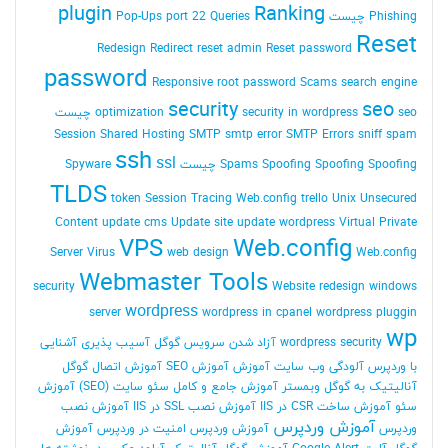
plugin
Ranking
Phishing چیست
Queries
port 22
Pop-Ups
Reset
Redesign
Redirect
reset admin Reset password
password
Responsive
root password
Scams
search engine
security
seo
seo چیست
security in wordpress
optimization
Session
Shared Hosting
SMTP
smtp error
SMTP Errors
sniff
spam
ssh
ssl
Spoofing Spoofing چیست
Spoofing
Spams
Spyware
TLDS
token Session
Tracing Web.config
trello
Unix
Unsecured
Content
update cms
Update site
update wordpress
Virtual Private
VPS
Web.config
Server
Virus
web design
Web.config
Webmaster Tools
security
Website redesign
windows
wordpress
server
wordpress in cpanel
wordpress pluggin
wp
wordpress security
آزاد شدن سرویس گوگل
آسیب پذیری
آشنایی
با وردپرس
آلودگی وب سایت
آموزش
آموزش SEO
آموزش اتصال گوگل
آنالیتیک به گوگل وبمستر
آموزش جامع و کامل سئو سایت (SEO)
آموزش
سئو
آموزش ساخت CSR در IIS
آموزش نصب SSL در IIS
آموزش نصب
آموزش وردپرس
وردپرس
آموزش وردپرس امنیت در وردپرس
آموزش