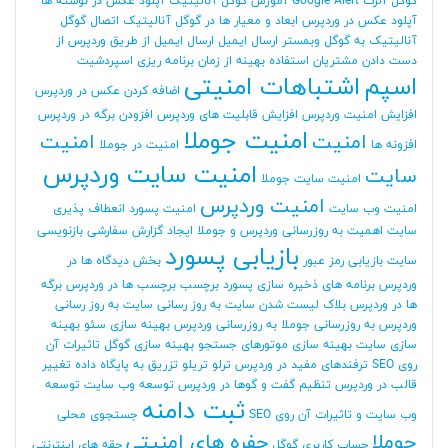
گوگل آلرت Google Alert
آموزش گوگل آنالیتیک
آپلود عکس در نوشته ها
آپلود عکس در وردپرس
ابعاد و معیار ها در گوگل آنالیتیک
اتصال گوگل
آنالیتیک به گوگل وبمستر
ارسال ایمیل
ارسال ایمیل از طریق وردپرس
از
دست دادن مشتریان
استفاده بهینه از زمان برنامه ریزی
اسپردشیت
اسپم
اشتباهات امنیتی
اضافه کردن عکس در وردپرس
افزایش امنیت وردپرس
افزایش قابلیت های وردپرس
افزودن برگه در وردپرس
امنیت جوملا
امنیت
امنیت
افزونه ها
امنیت در جوملا
امنیت سایت وردپرس
سایت
امنیت سایت جوملا
امنیت وردپرس
امنیت وب سایت
امنیت پسورد
انعطاف پذیری
سایت
اهمیت به روزرسانی وردپرس و جوملا
ایجاد گزارش سفارشی
بازنویسی
بازیابی پسورد
سایت
بازیابی رمز عبور
بخش دیدگاه ها در
وردپرس
برنامه های ذخیره سازی پسورد
برچسب
برچسب ها در وردپرس
برگه
ها در وردپرس
بلاک لیست شدن سایت
به روز رسانی سایت
به روز رسانی
وردپرس
به روزرسانی جوملا
به روزرسانی وردپرس
بهینه سازی سئو
بهینه
سازی سایت
بهینه سازی موتورهای جستجو
بهینه سازی گوگل
تاثیرات آن
روی SEO
ترفندهای مفید در وردپرس
ترلو
تریلو
تزریق به پایگاه داده
تغییر
قالب در وردپرس
تنظیم گفت و گوها در وردپرس
توسعه وب سایت
توسعه
ثبت دامنه
وب سایت و تاثیرات آن روی SEO
جستجوی محلی
جوملا
حفره های امنیتی
حساب کاربری گوگل
حقه های اینترنتی