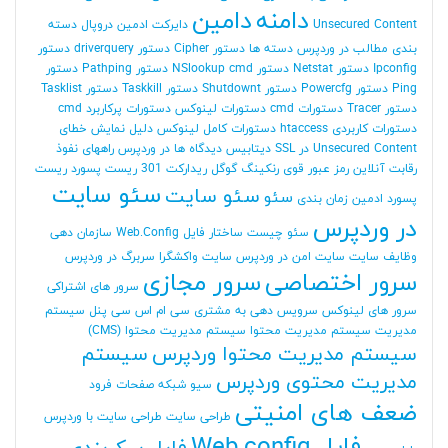
دامنه
دامین
Unsecured Content
دایرکت ادمین
دروپال
دسته
بندی مطالب در وردپرس
دسته ها
دستور Cipher
دستور driverquery
دستور
Ipconfig
دستور Netstat
دستور NSlookup cmd
دستور Pathping
دستور
Ping
دستور Powercfg
دستور Shutdownt
دستور Taskkill
دستور Tasklist
دستور Tracer
دستورات cmd
دستورات لینوکس
دستورات پرکاربرد cmd
دستورات کاربردی htaccess
دستورات کامل لینوکس
دلیل نمایش خطای
Unsecured Content در SSL
دیتابیس
دیدگاه ها در وردپرس
راههای نفوذ
رقابت آنلاین
رمز عبور قوی
رنکینگ گوگل
ریدارکت 301
ریست پسورد
ریست
سئو سایت
سئو سایت
سئو
پسورد ادمین
زمان بندی
در وردپرس
سئو چیست
ساختار فایل Web.Config
سازمان دهی
وظایف
سایت
سایت امن در وردپرس
سایت واکشگرا
سربرگ در وردپرس
سرور اختصاصی
سرور مجازی
سرور های اشتراکی
سرور های لینوکس
سرویس دهی به مشتری
سی ام اس
سی پنل
سیستم
مدیریت
سیستم مدیریت محتوا
سیستم مدیریت محتوا (CMS)
سیستم مدیریت محتوا وردپرس
سیستم
مدیریت محتوی وردپرس
سیو
شبکه
صفحات فرود
ضعف های امنیتی
طراحی سایت
طراحی سایت با وردپرس