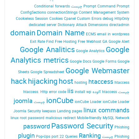
Command Prompt چیست
Prompt
Conditional forwards
ConfigSections
connectionStrings
Content Management System
Cookieless Session
Cookies
Cpanel
Custom Errors
debug HttpOnly
dedicated server
Dictionary Attack
Dimensions
directadmin
domain
Domain Name
ECMS
email in wordpress
Exit Rate
Find
Free Hosting
Free Webhost
GA
Google Alert
Google Analitics
Google
Google Analytics
Analytics metrics
Google Docs
Google Forms
Google
Google Webmaster
Sheets
Google Spreadsheet
hack
hijacking
host
htaccess
hosting
htaccess
iis
چیست
htaccess آلوده
install wp
Http error code
htaccess.
ionCube
joomla
ionCube Loader چیست
ionCube Loader
linux commands
Joomla Security
keepass
Landing pages
linux root password
malicious redirect
Mobile-friendly
MySQL
Network
Password Security
password
Phishing
plugin
Ranking
Phishing چیست
Queries
port 22
Pop-Ups