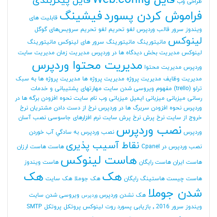
فایل Web.config
فایل پیکربندی
طراحی وب
فراموش کردن پسورد
فیشینگ
قابلیت های
ویندوز سرور
قالب وردپرس
لغو تحریم
لغو تحریم سرویس‌های گوگل
لینوکس
مانیتورینگ
مانیتورینگ سرور های لینوکس
مانیتورینگ
لینوکس
مدیریت بخش دیدگاه ها در وردپرس
مدیریت زمان
مدیریت سایت
مدیریت محتوا وردپرس
وردپرس
مدیریت محتوا
مدیریت وظایف
مدیریت پروژه
مدیریت پروژه ها
مدیریت پروژه ها به سبک
ترلو (trello)
مفهوم ویروسی شدن سایت
مهارتهای پشتیبانی و خدمات
رسانی
میزبانی
میزبانی ایمیل
میزبانی وب
نام سایت
نحوه افزودن برگه ها در
وردپرس
نحوه افزودن سربرگ ها در وردپرس
نرخ از دست دادن مشتریان
نرخ
خروج از سایت
نرخ پرش
نرخ پرش سایت
نرم افزارهای جاسوسی
نصب آسان
نصب وردپرس
وردپرس
نصب وردپرس به سادگي آب خوردن
نقاط آسیب پذیری
نصب وردپرس در Cpanel
هاست
هاست ارزان
هاست لینوکس
هاست ایران
هاست رایگان
هاست ویندوز
هک
هک
هاست چیست
هاستینگ رایگان
هک جوملا
هک سایت
شدن جوملا
هک نشدن وردپرس
ویروسی شدن سایت
وردپرس
ویندوز سرور 2016
٬ بازیابی پسورد روت لینوکس
پروتکل
پروتکل SMTP