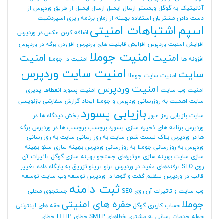
آنالیتیک به گوگل وبمستر
ارسال ایمیل
ارسال ایمیل از طریق وردپرس
از
دست دادن مشتریان
استفاده بهینه از زمان برنامه ریزی
اسپردشیت
اسپم
اشتباهات امنیتی
اضافه کردن عکس در وردپرس
افزایش امنیت وردپرس
افزایش قابلیت های وردپرس
افزودن برگه در وردپرس
امنیت جوملا
امنیت
امنیت
افزونه ها
امنیت در جوملا
امنیت سایت وردپرس
سایت
امنیت سایت جوملا
امنیت وردپرس
امنیت وب سایت
امنیت پسورد
انعطاف پذیری
سایت
اهمیت به روزرسانی وردپرس و جوملا
ایجاد گزارش سفارشی
بازنویسی
بازیابی پسورد
سایت
بازیابی رمز عبور
بخش دیدگاه ها در
وردپرس
برنامه های ذخیره سازی پسورد
برچسب
برچسب ها در وردپرس
برگه
ها در وردپرس
بلاک لیست شدن سایت
به روز رسانی سایت
به روز رسانی
وردپرس
به روزرسانی جوملا
به روزرسانی وردپرس
بهینه سازی سئو
بهینه
سازی سایت
بهینه سازی موتورهای جستجو
بهینه سازی گوگل
تاثیرات آن
روی SEO
ترفندهای مفید در وردپرس
ترلو
تریلو
تزریق به پایگاه داده
تغییر
قالب در وردپرس
تنظیم گفت و گوها در وردپرس
توسعه وب سایت
توسعه
ثبت دامنه
وب سایت و تاثیرات آن روی SEO
جستجوی محلی
جوملا
حفره های امنیتی
حساب کاربری گوگل
حقه های اینترنتی
حمله
خدمات رسانی به مشتری
خطاهای SMTP
خطای HTTP
خطای