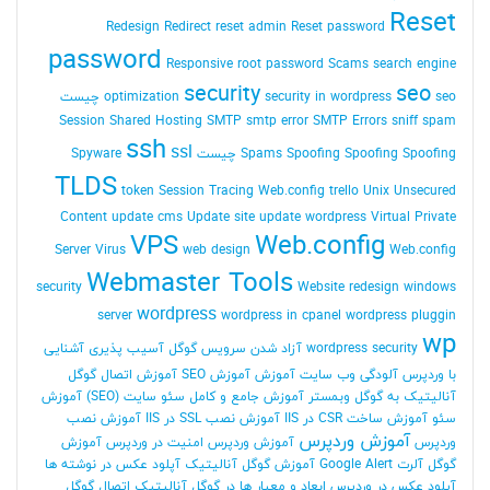
Reset
Redesign
Redirect
reset admin Reset password
password
Responsive
root password
Scams
search engine
security
seo
seo چیست
security in wordpress
optimization
Session
Shared Hosting
SMTP
smtp error
SMTP Errors
sniff
spam
ssh
ssl
Spoofing Spoofing چیست
Spoofing
Spams
Spyware
TLDS
token Session
Tracing Web.config
trello
Unix
Unsecured
Content
update cms
Update site
update wordpress
Virtual Private
VPS
Web.config
Server
Virus
web design
Web.config
Webmaster Tools
security
Website redesign
windows
wordpress
server
wordpress in cpanel
wordpress pluggin
wp
wordpress security
آزاد شدن سرویس گوگل
آسیب پذیری
آشنایی
با وردپرس
آلودگی وب سایت
آموزش
آموزش SEO
آموزش اتصال گوگل
آنالیتیک به گوگل وبمستر
آموزش جامع و کامل سئو سایت (SEO)
آموزش
سئو
آموزش ساخت CSR در IIS
آموزش نصب SSL در IIS
آموزش نصب
آموزش وردپرس
وردپرس
آموزش وردپرس امنیت در وردپرس
آموزش
گوگل آلرت Google Alert
آموزش گوگل آنالیتیک
آپلود عکس در نوشته ها
آپلود عکس در وردپرس
ابعاد و معیار ها در گوگل آنالیتیک
اتصال گوگل