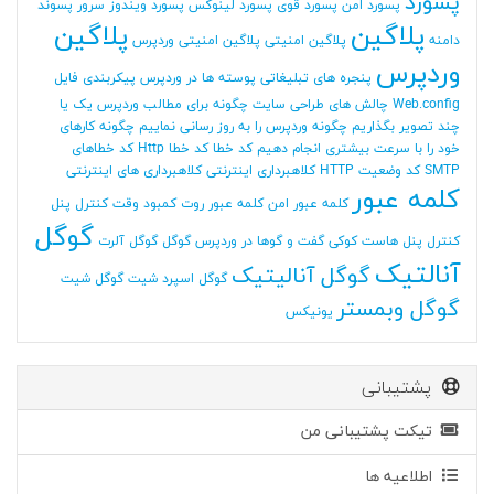
پسورد
پسورد امن
پسورد قوی
پسورد لینوکس
پسورد ویندوز سرور
پسوند
پلاگین
پلاگین
دامنه
پلاگین امنیتی
پلاگین امنیتی وردپرس
وردپرس
پنجره های تبلیغاتی
پوسته ها در وردپرس
پیکربندی فایل
Web.config
چالش های طراحی سایت
چگونه برای مطالب وردپرس یک یا
چند تصویر بگذاریم
چگونه وردپرس را به روز رسانی نماییم
چگونه کارهای
خود را با سرعت بیشتری انجام دهیم
کد خطا
کد خطا Http
کد خطاهای
SMTP
کد وضعیت HTTP
کلاهبرداری اینترنتی
کلاهبرداری های اینترنتی
کلمه عبور
کلمه عبور امن
کلمه عبور روت
کمبود وقت
کنترل پنل
گوگل
کنترل پنل هاست
کوکی
گفت و گوها در وردپرس
گوگل
گوگل آلرت
آنالتیک
گوگل آنالیتیک
گوگل اسپرد شیت
گوگل شیت
گوگل وبمستر
یونیکس
پشتیبانی
تیکت پشتیبانی من
اطلاعیه ها