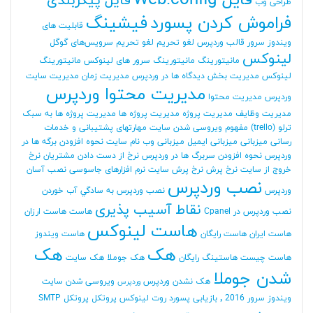
فایل Web.config
فایل پیکربندی
طراحی وب
فراموش کردن پسورد
فیشینگ
قابلیت های
ویندوز سرور
قالب وردپرس
لغو تحریم
لغو تحریم سرویس‌های گوگل
لینوکس
مانیتورینگ
مانیتورینگ سرور های لینوکس
مانیتورینگ
لینوکس
مدیریت بخش دیدگاه ها در وردپرس
مدیریت زمان
مدیریت سایت
مدیریت محتوا وردپرس
وردپرس
مدیریت محتوا
مدیریت وظایف
مدیریت پروژه
مدیریت پروژه ها
مدیریت پروژه ها به سبک
ترلو (trello)
مفهوم ویروسی شدن سایت
مهارتهای پشتیبانی و خدمات
رسانی
میزبانی
میزبانی ایمیل
میزبانی وب
نام سایت
نحوه افزودن برگه ها در
وردپرس
نحوه افزودن سربرگ ها در وردپرس
نرخ از دست دادن مشتریان
نرخ
خروج از سایت
نرخ پرش
نرخ پرش سایت
نرم افزارهای جاسوسی
نصب آسان
نصب وردپرس
وردپرس
نصب وردپرس به سادگي آب خوردن
نقاط آسیب پذیری
نصب وردپرس در Cpanel
هاست
هاست ارزان
هاست لینوکس
هاست ایران
هاست رایگان
هاست ویندوز
هک
هک
هاست چیست
هاستینگ رایگان
هک جوملا
هک سایت
شدن جوملا
هک نشدن وردپرس
ویروسی شدن سایت
وردپرس
ویندوز سرور 2016
٬ بازیابی پسورد روت لینوکس
پروتکل
پروتکل SMTP