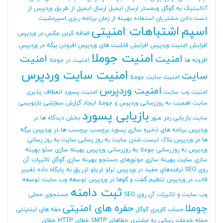
آنالیتیک به گوگل وبمستر
ارسال ایمیل
ارسال ایمیل از طریق وردپرس
از
دست دادن مشتریان
استفاده بهینه از زمان برنامه ریزی
اسپردشیت
اسپم
اشتباهات امنیتی
اضافه کردن عکس در وردپرس
افزایش امنیت وردپرس
افزایش قابلیت های وردپرس
افزودن برگه در وردپرس
امنیت جوملا
امنیت
امنیت
افزونه ها
امنیت در جوملا
امنیت سایت وردپرس
سایت
امنیت سایت جوملا
امنیت وردپرس
امنیت وب سایت
امنیت پسورد
انعطاف پذیری
سایت
اهمیت به روزرسانی وردپرس و جوملا
ایجاد گزارش سفارشی
بازنویسی
بازیابی پسورد
سایت
بازیابی رمز عبور
بخش دیدگاه ها در
وردپرس
برنامه های ذخیره سازی پسورد
برچسب
برچسب ها در وردپرس
برگه
ها در وردپرس
بلاک لیست شدن سایت
به روز رسانی سایت
به روز رسانی
وردپرس
به روزرسانی جوملا
به روزرسانی وردپرس
بهینه سازی سئو
بهینه
سازی سایت
بهینه سازی موتورهای جستجو
بهینه سازی گوگل
تاثیرات آن
روی SEO
ترفندهای مفید در وردپرس
ترلو
تریلو
تزریق به پایگاه داده
تغییر
قالب در وردپرس
تنظیم گفت و گوها در وردپرس
توسعه وب سایت
توسعه
ثبت دامنه
وب سایت و تاثیرات آن روی SEO
جستجوی محلی
جوملا
حفره های امنیتی
حساب کاربری گوگل
حقه های اینترنتی
حمله
خدمات رسانی به مشتری
خطاهای SMTP
خطای HTTP
خطای