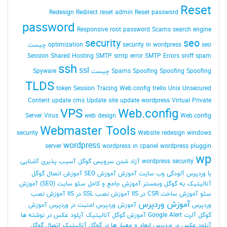
Reset
Redesign
Redirect
reset admin Reset password
password
Responsive
root password
Scams
search engine
security
seo
seo چیست
security in wordpress
optimization
Session
Shared Hosting
SMTP
smtp error
SMTP Errors
sniff
spam
ssh
ssl
Spoofing Spoofing چیست
Spoofing
Spams
Spyware
TLDS
token Session
Tracing Web.config
trello
Unix
Unsecured
Content
update cms
Update site
update wordpress
Virtual Private
VPS
Web.config
Server
Virus
web design
Web.config
Webmaster Tools
security
Website redesign
windows
wordpress
server
wordpress in cpanel
wordpress pluggin
wp
wordpress security
آزاد شدن سرویس گوگل
آسیب پذیری
آشنایی
با وردپرس
آلودگی وب سایت
آموزش
آموزش SEO
آموزش اتصال گوگل
آنالیتیک به گوگل وبمستر
آموزش جامع و کامل سئو سایت (SEO)
آموزش
سئو
آموزش ساخت CSR در IIS
آموزش نصب SSL در IIS
آموزش نصب
آموزش وردپرس
وردپرس
آموزش وردپرس امنیت در وردپرس
آموزش
گوگل آلرت Google Alert
آموزش گوگل آنالیتیک
آپلود عکس در نوشته ها
آپلود عکس در وردپرس
ابعاد و معیار ها در گوگل آنالیتیک
اتصال گوگل