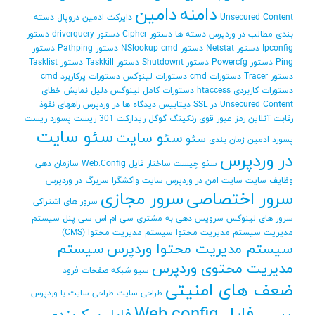
دامنه
دامین
Unsecured Content
دایرکت ادمین
دروپال
دسته
بندی مطالب در وردپرس
دسته ها
دستور Cipher
دستور driverquery
دستور
Ipconfig
دستور Netstat
دستور NSlookup cmd
دستور Pathping
دستور
Ping
دستور Powercfg
دستور Shutdownt
دستور Taskkill
دستور Tasklist
دستور Tracer
دستورات cmd
دستورات لینوکس
دستورات پرکاربرد cmd
دستورات کاربردی htaccess
دستورات کامل لینوکس
دلیل نمایش خطای
Unsecured Content در SSL
دیتابیس
دیدگاه ها در وردپرس
راههای نفوذ
رقابت آنلاین
رمز عبور قوی
رنکینگ گوگل
ریدارکت 301
ریست پسورد
ریست
سئو سایت
سئو سایت
سئو
پسورد ادمین
زمان بندی
در وردپرس
سئو چیست
ساختار فایل Web.Config
سازمان دهی
وظایف
سایت
سایت امن در وردپرس
سایت واکشگرا
سربرگ در وردپرس
سرور اختصاصی
سرور مجازی
سرور های اشتراکی
سرور های لینوکس
سرویس دهی به مشتری
سی ام اس
سی پنل
سیستم
مدیریت
سیستم مدیریت محتوا
سیستم مدیریت محتوا (CMS)
سیستم مدیریت محتوا وردپرس
سیستم
مدیریت محتوی وردپرس
سیو
شبکه
صفحات فرود
ضعف های امنیتی
طراحی سایت
طراحی سایت با وردپرس