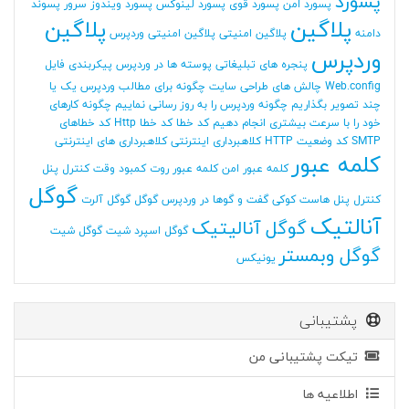
پسورد
پسورد امن
پسورد قوی
پسورد لینوکس
پسورد ویندوز سرور
پسوند
پلاگین
پلاگین
دامنه
پلاگین امنیتی
پلاگین امنیتی وردپرس
وردپرس
پنجره های تبلیغاتی
پوسته ها در وردپرس
پیکربندی فایل
Web.config
چالش های طراحی سایت
چگونه برای مطالب وردپرس یک یا
چند تصویر بگذاریم
چگونه وردپرس را به روز رسانی نماییم
چگونه کارهای
خود را با سرعت بیشتری انجام دهیم
کد خطا
کد خطا Http
کد خطاهای
SMTP
کد وضعیت HTTP
کلاهبرداری اینترنتی
کلاهبرداری های اینترنتی
کلمه عبور
کلمه عبور امن
کلمه عبور روت
کمبود وقت
کنترل پنل
گوگل
کنترل پنل هاست
کوکی
گفت و گوها در وردپرس
گوگل
گوگل آلرت
آنالتیک
گوگل آنالیتیک
گوگل اسپرد شیت
گوگل شیت
گوگل وبمستر
یونیکس
پشتیبانی
تیکت پشتیبانی من
اطلاعیه ها