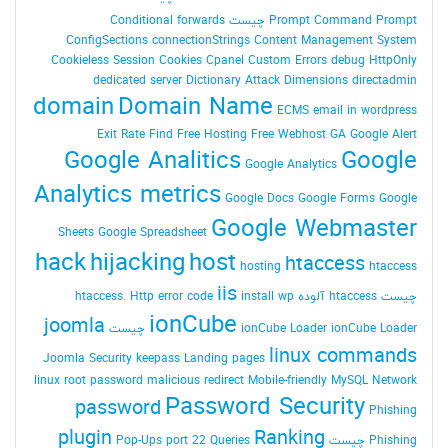
Command Prompt چیست
Prompt
Conditional forwards
ConfigSections
connectionStrings
Content Management System
Cookieless Session
Cookies
Cpanel
Custom Errors
debug HttpOnly
dedicated server
Dictionary Attack
Dimensions
directadmin
domain
Domain Name
ECMS
email in wordpress
Exit Rate
Find
Free Hosting
Free Webhost
GA
Google Alert
Google Analitics
Google
Google Analytics
Analytics metrics
Google Docs
Google Forms
Google
Google Webmaster
Sheets
Google Spreadsheet
hack
hijacking
host
htaccess
hosting
htaccess
iis
چیست
htaccess آلوده
install wp
Http error code
htaccess.
ionCube
joomla
ionCube Loader چیست
ionCube Loader
linux commands
Joomla Security
keepass
Landing pages
linux root password
malicious redirect
Mobile-friendly
MySQL
Network
Password Security
password
Phishing
plugin
Ranking
Phishing چیست
Queries
port 22
Pop-Ups