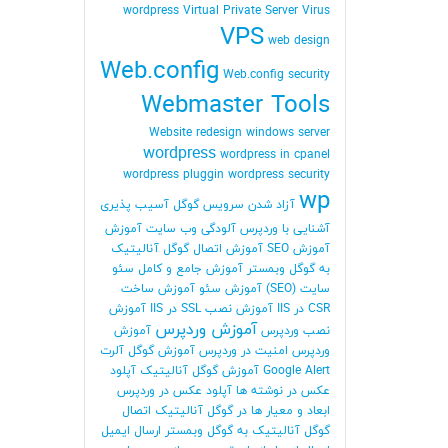
wordpress
Virtual Private Server
Virus
VPS
web design
Web.config
Web.config security
Webmaster Tools
Website redesign
windows server
wordpress
wordpress in cpanel
wordpress pluggin
wordpress security
wp
آزاد شدن سرویس گوگل
آسیب پذیری
آشنایی با وردپرس
آلودگی وب سایت
آموزش
آموزش SEO
آموزش اتصال گوگل آنالیتیک
به گوگل وبمستر
آموزش جامع و کامل سئو
سایت (SEO)
آموزش سئو
آموزش ساخت
CSR در IIS
آموزش نصب SSL در IIS
آموزش
آموزش وردپرس
نصب وردپرس
آموزش
وردپرس امنیت در وردپرس
آموزش گوگل آلرت
Google Alert
آموزش گوگل آنالیتیک
آپلود
عکس در نوشته ها
آپلود عکس در وردپرس
ابعاد و معیار ها در گوگل آنالیتیک
اتصال
گوگل آنالیتیک به گوگل وبمستر
ارسال ایمیل