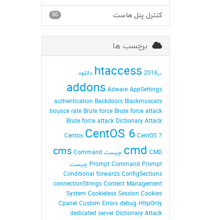
کنترل پنل هاست
90
برچسب ها
.htaccess
2016٬ دانلود
addons
Adware
AppSettings
authentication
Backdoors
Blackmuscats
bounce rate
Brute force
Brute force attack
Brute force attack Dictionary Attack
CentOS 6
Centos
CentOS 7
cmd
cms
CMD چیست
Command
Command Prompt چیست
Prompt
Conditional forwards
ConfigSections
connectionStrings
Content Management
System
Cookieless Session
Cookies
Cpanel
Custom Errors
debug HttpOnly
dedicated server
Dictionary Attack