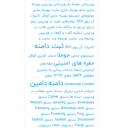
روزرسانی جوملا
به روزرسانی وردپرس
بهینه
سازی سئو
بهینه سازی سایت
بهینه سازی
موتورهای جستجو
بهینه سازی گوگل
تاثیرات
آن روی SEO
ترفندهای مفید در وردپرس
ترلو
تریلو
تزریق به پایگاه داده
تغییر قالب در
وردپرس
تنظیم گفت و گوها در وردپرس
توسعه وب سایت
توسعه وب سایت و
ثبت دامنه
تاثیرات آن روی SEO
جوملا
جستجوی محلی
حساب کاربری گوگل
حفره های امنیتی
حقه های
اینترنتی
حمله
خدمات رسانی به مشتری
خطاهای SMTP
خطای HTTP
خطای
دامنه
دامین
Unsecured Content
دایرکت ادمین
دروپال
دسته بندی مطالب در
وردپرس
دسته ها
دستور Cipher
دستور
driverquery
دستور Ipconfig
دستور Netstat
دستور NSlookup cmd
دستور Pathping
دستور Ping
دستور Powercfg
دستور
Shutdownt
دستور Taskkill
دستور Tasklist
دستور Tracer
دستورات cmd
دستورات