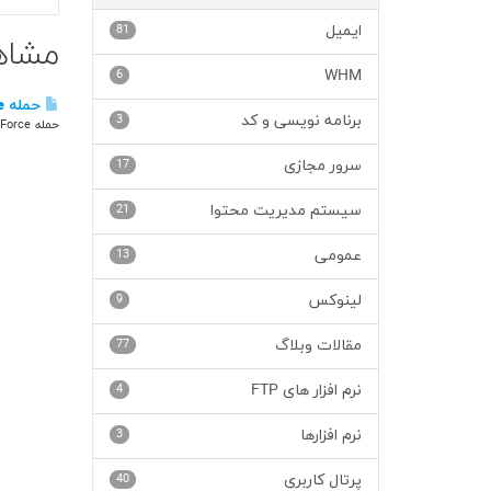
ایمیل
81
مشاهده
6
WHM
حمله Brute force چیست؟
برنامه نویسی و کد
3
حمله Brute Force یکی از روشهای هکرها برای یافتن رمزهای عبور میباشد. معمولا این کار توسط نرم افزار...
سرور مجازی
17
سیستم مدیریت محتوا
21
عمومی
13
لینوکس
9
مقالات وبلاگ
77
نرم افزار های FTP
4
نرم افزارها
3
پرتال کاربری
40