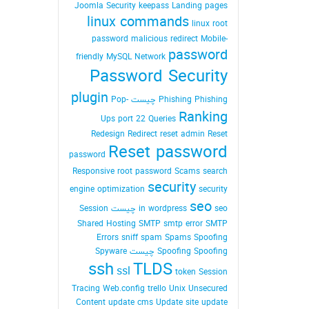
Joomla Security
keepass
Landing pages
linux commands
linux root
password
malicious redirect
Mobile-
password
friendly
MySQL
Network
Password Security
plugin
Phishing Phishing چیست
Pop-
Ranking
Ups
port 22
Queries
Redesign
Redirect
reset admin Reset
Reset password
password
Responsive
root password
Scams
search
security
engine optimization
security
seo
seo چیست
in wordpress
Session
Shared Hosting
SMTP
smtp error
SMTP
Errors
sniff
spam
Spams
Spoofing
Spoofing Spoofing چیست
Spyware
ssh
TLDS
ssl
token Session
Tracing Web.config
trello
Unix
Unsecured
Content
update cms
Update site
update