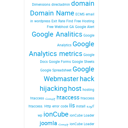
domain
Dimensions
directadmin
Domain Name
ECMS
email
in wordpress
Exit Rate
Find
Free Hosting
Free Webhost
GA
Google Alert
Google Analitics
Google
Google
Analytics
Analytics metrics
Google
Docs
Google Forms
Google Sheets
Google
Google Spreadsheet
Webmaster
hack
hijacking
host
hosting
htaccess
htaccess چیست
htaccess
iis
آلوده
install
Http error code
htaccess.
ionCube
wp
ionCube Loader
joomla
ionCube Loader چیست