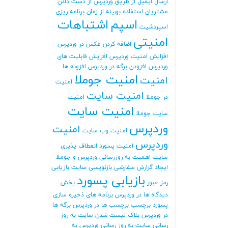
ارسال ایمیل از طریق وردپرس
از دست دادن
مشتریان
استفاده بهینه از زمان برنامه ریزی
اسپم
اشتباهات
اسپردشیت
امنیتی
اضافه کردن عکس در وردپرس
افزایش امنیت وردپرس
افزایش قابلیت های
وردپرس
افزودن برگه در وردپرس
افزونه ها
امنیت جوملا
امنیت
امنیت
امنیت سایت
در جوملا
امنیت
امنیت سایت
سایت جوملا
وردپرس
امنیت
امنیت وب سایت
وردپرس
امنیت پسورد
انعطاف پذیری
سایت
اهمیت به روزرسانی وردپرس و جوملا
ایجاد گزارش سفارشی
بازنویسی سایت
بازیابی
بازیابی پسورد
رمز عبور
بخش
دیدگاه ها در وردپرس
برنامه های ذخیره سازی
پسورد
برچسب
برچسب ها در وردپرس
برگه ها
در وردپرس
بلاک لیست شدن سایت
به روز
رسانی سایت
به روز رسانی وردپرس
به