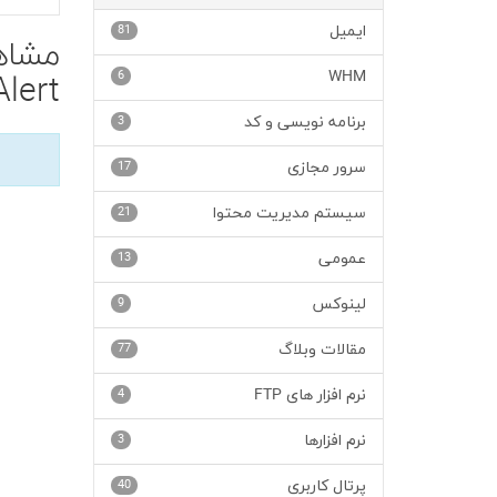
ایمیل
81
6
WHM
ert'
برنامه نویسی و کد
3
سرور مجازی
17
سیستم مدیریت محتوا
21
عمومی
13
لینوکس
9
مقالات وبلاگ
77
نرم افزار های FTP
4
نرم افزارها
3
پرتال کاربری
40