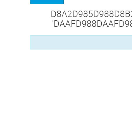
ت برچسب زده شده 'D8A2D985D988D8B2D8B4
DAAFD988DAAFD984