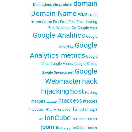
domain
Dimensions
directadmin
Domain Name
ECMS
email
in wordpress
Exit Rate
Find
Free Hosting
Free Webhost
GA
Google Alert
Google Analitics
Google
Google
Analytics
Analytics metrics
Google
Docs
Google Forms
Google Sheets
Google
Google Spreadsheet
Webmaster
hack
hijacking
host
hosting
htaccess
htaccess چیست
htaccess
iis
آلوده
install
Http error code
htaccess.
ionCube
wp
ionCube Loader
joomla
ionCube Loader چیست