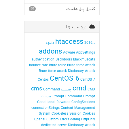
کنترل پنل هاست
90
برچسب ها
.htaccess
2016٬ دانلود
addons
Adware
AppSettings
authentication
Backdoors
Blackmuscats
bounce rate
Brute force
Brute force attack
Brute force attack Dictionary Attack
CentOS 6
Centos
CentOS 7
cmd
cms
CMD چیست
Command
Command Prompt چیست
Prompt
Conditional forwards
ConfigSections
connectionStrings
Content Management
System
Cookieless Session
Cookies
Cpanel
Custom Errors
debug HttpOnly
dedicated server
Dictionary Attack