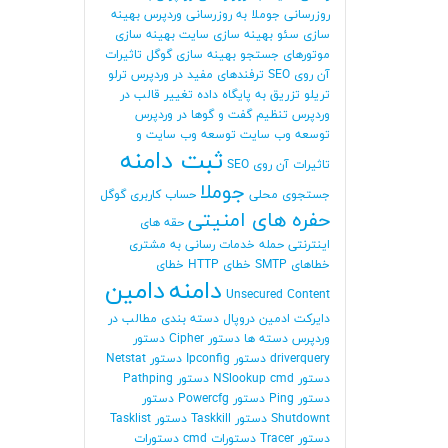
روزرسانی جوملا
به روزرسانی وردپرس
بهینه
سازی سئو
بهینه سازی سایت
بهینه سازی
موتورهای جستجو
بهینه سازی گوگل
تاثیرات
آن روی SEO
ترفندهای مفید در وردپرس
ترلو
تریلو
تزریق به پایگاه داده
تغییر قالب در
وردپرس
تنظیم گفت و گوها در وردپرس
توسعه وب سایت
توسعه وب سایت و
ثبت دامنه
تاثیرات آن روی SEO
جوملا
جستجوی محلی
حساب کاربری گوگل
حفره های امنیتی
حقه های
اینترنتی
حمله
خدمات رسانی به مشتری
خطاهای SMTP
خطای HTTP
خطای
دامنه
دامین
Unsecured Content
دایرکت ادمین
دروپال
دسته بندی مطالب در
وردپرس
دسته ها
دستور Cipher
دستور
driverquery
دستور Ipconfig
دستور Netstat
دستور NSlookup cmd
دستور Pathping
دستور Ping
دستور Powercfg
دستور
Shutdownt
دستور Taskkill
دستور Tasklist
دستور Tracer
دستورات cmd
دستورات