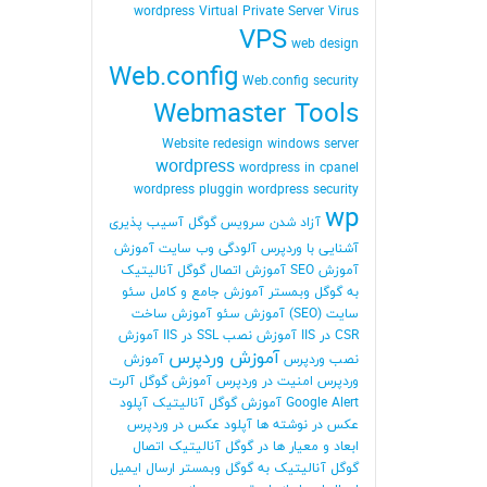
wordpress
Virtual Private Server
Virus
VPS
web design
Web.config
Web.config security
Webmaster Tools
Website redesign
windows server
wordpress
wordpress in cpanel
wordpress pluggin
wordpress security
wp
آزاد شدن سرویس گوگل
آسیب پذیری
آشنایی با وردپرس
آلودگی وب سایت
آموزش
آموزش SEO
آموزش اتصال گوگل آنالیتیک
به گوگل وبمستر
آموزش جامع و کامل سئو
سایت (SEO)
آموزش سئو
آموزش ساخت
CSR در IIS
آموزش نصب SSL در IIS
آموزش
آموزش وردپرس
نصب وردپرس
آموزش
وردپرس امنیت در وردپرس
آموزش گوگل آلرت
Google Alert
آموزش گوگل آنالیتیک
آپلود
عکس در نوشته ها
آپلود عکس در وردپرس
ابعاد و معیار ها در گوگل آنالیتیک
اتصال
گوگل آنالیتیک به گوگل وبمستر
ارسال ایمیل