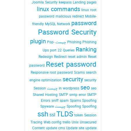
Joomla Security
keepass
Landing pages
linux commands
linux root
password
malicious redirect
Mobile-
password
friendly
MySQL
Network
Password Security
plugin
Phishing Phishing چیست
Pop-
Ranking
Ups
port 22
Queries
Redesign
Redirect
reset admin Reset
Reset password
password
Responsive
root password
Scams
search
security
engine optimization
security
seo
seo چیست
in wordpress
Session
Shared Hosting
SMTP
smtp error
SMTP
Errors
sniff
spam
Spams
Spoofing
Spoofing Spoofing چیست
Spyware
ssh
TLDS
ssl
token Session
Tracing Web.config
trello
Unix
Unsecured
Content
update cms
Update site
update