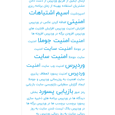
ارسال ایمیل از طریق وردپرس
از دست دادن
مشتریان
استفاده بهینه از زمان برنامه ریزی
اسپم
اشتباهات
اسپردشیت
امنیتی
اضافه کردن عکس در وردپرس
افزایش امنیت وردپرس
افزایش قابلیت های
وردپرس
افزودن برگه در وردپرس
افزونه ها
امنیت جوملا
امنیت
امنیت
امنیت سایت
در جوملا
امنیت
امنیت سایت
سایت جوملا
وردپرس
امنیت
امنیت وب سایت
وردپرس
امنیت پسورد
انعطاف پذیری
سایت
اهمیت به روزرسانی وردپرس و جوملا
ایجاد گزارش سفارشی
بازنویسی سایت
بازیابی
بازیابی پسورد
رمز عبور
بخش
دیدگاه ها در وردپرس
برنامه های ذخیره سازی
پسورد
برچسب
برچسب ها در وردپرس
برگه ها
در وردپرس
بلاک لیست شدن سایت
به روز
رسانی سایت
به روز رسانی وردپرس
به