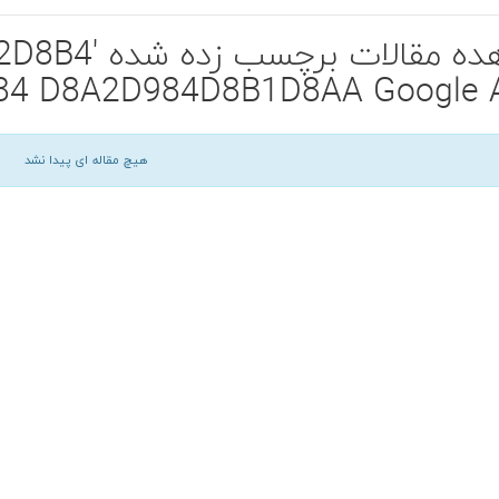
مشاهده مقالا
 D8A2D984D8B1D8AA Google Al
هیچ مقاله ای پیدا نشد