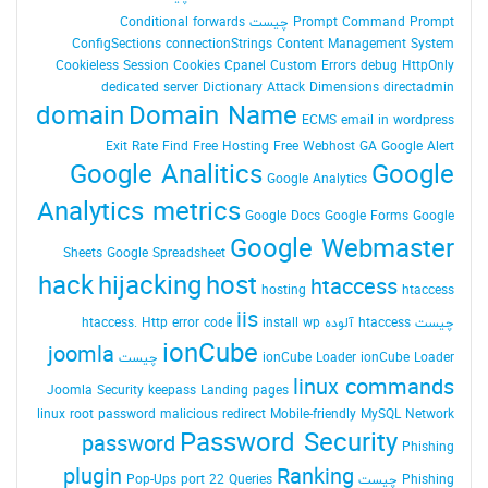
Command Prompt چیست
Prompt
Conditional forwards
ConfigSections
connectionStrings
Content Management System
Cookieless Session
Cookies
Cpanel
Custom Errors
debug HttpOnly
dedicated server
Dictionary Attack
Dimensions
directadmin
domain
Domain Name
ECMS
email in wordpress
Exit Rate
Find
Free Hosting
Free Webhost
GA
Google Alert
Google Analitics
Google
Google Analytics
Analytics metrics
Google Docs
Google Forms
Google
Google Webmaster
Sheets
Google Spreadsheet
hack
hijacking
host
htaccess
hosting
htaccess
iis
چیست
htaccess آلوده
install wp
Http error code
htaccess.
ionCube
joomla
ionCube Loader چیست
ionCube Loader
linux commands
Joomla Security
keepass
Landing pages
linux root password
malicious redirect
Mobile-friendly
MySQL
Network
Password Security
password
Phishing
plugin
Ranking
Phishing چیست
Queries
port 22
Pop-Ups