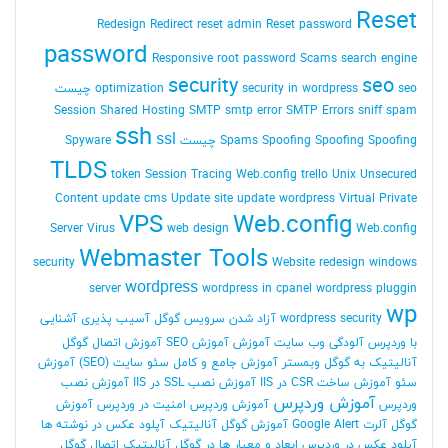
Reset
Redesign
Redirect
reset admin Reset password
password
Responsive
root password
Scams
search engine
security
seo
seo چیست
security in wordpress
optimization
Session
Shared Hosting
SMTP
smtp error
SMTP Errors
sniff
spam
ssh
ssl
Spoofing Spoofing چیست
Spoofing
Spams
Spyware
TLDS
token Session
Tracing Web.config
trello
Unix
Unsecured
Content
update cms
Update site
update wordpress
Virtual Private
VPS
Web.config
Server
Virus
web design
Web.config
Webmaster Tools
security
Website redesign
windows
wordpress
server
wordpress in cpanel
wordpress pluggin
wp
wordpress security
آزاد شدن سرویس گوگل
آسیب پذیری
آشنایی
با وردپرس
آلودگی وب سایت
آموزش
آموزش SEO
آموزش اتصال گوگل
آنالیتیک به گوگل وبمستر
آموزش جامع و کامل سئو سایت (SEO)
آموزش
سئو
آموزش ساخت CSR در IIS
آموزش نصب SSL در IIS
آموزش نصب
آموزش وردپرس
وردپرس
آموزش وردپرس امنیت در وردپرس
آموزش
گوگل آلرت Google Alert
آموزش گوگل آنالیتیک
آپلود عکس در نوشته ها
آپلود عکس در وردپرس
ابعاد و معیار ها در گوگل آنالیتیک
اتصال گوگل