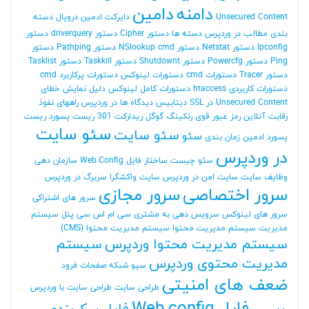
دامنه
دامین
Unsecured Content
دایرکت ادمین
دروپال
دسته
بندی مطالب در وردپرس
دسته ها
دستور Cipher
دستور driverquery
دستور
Ipconfig
دستور Netstat
دستور NSlookup cmd
دستور Pathping
دستور
Ping
دستور Powercfg
دستور Shutdownt
دستور Taskkill
دستور Tasklist
دستور Tracer
دستورات cmd
دستورات لینوکس
دستورات پرکاربرد cmd
دستورات کاربردی htaccess
دستورات کامل لینوکس
دلیل نمایش خطای
Unsecured Content در SSL
دیتابیس
دیدگاه ها در وردپرس
راههای نفوذ
رقابت آنلاین
رمز عبور قوی
رنکینگ گوگل
ریدارکت 301
ریست پسورد
ریست
سئو سایت
سئو سایت
سئو
پسورد ادمین
زمان بندی
در وردپرس
سئو چیست
ساختار فایل Web.Config
سازمان دهی
وظایف
سایت
سایت امن در وردپرس
سایت واکشگرا
سربرگ در وردپرس
سرور اختصاصی
سرور مجازی
سرور های اشتراکی
سرور های لینوکس
سرویس دهی به مشتری
سی ام اس
سی پنل
سیستم
مدیریت
سیستم مدیریت محتوا
سیستم مدیریت محتوا (CMS)
سیستم مدیریت محتوا وردپرس
سیستم
مدیریت محتوی وردپرس
سیو
شبکه
صفحات فرود
ضعف های امنیتی
طراحی سایت
طراحی سایت با وردپرس