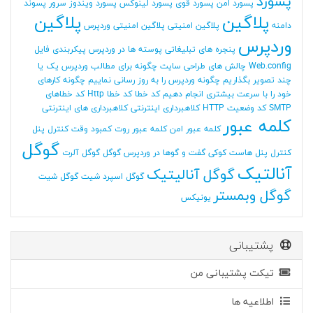
پسورد
پسورد امن
پسورد قوی
پسورد لینوکس
پسورد ویندوز سرور
پسوند
پلاگین
پلاگین
دامنه
پلاگین امنیتی
پلاگین امنیتی وردپرس
وردپرس
پنجره های تبلیغاتی
پوسته ها در وردپرس
پیکربندی فایل
Web.config
چالش های طراحی سایت
چگونه برای مطالب وردپرس یک یا
چند تصویر بگذاریم
چگونه وردپرس را به روز رسانی نماییم
چگونه کارهای
خود را با سرعت بیشتری انجام دهیم
کد خطا
کد خطا Http
کد خطاهای
SMTP
کد وضعیت HTTP
کلاهبرداری اینترنتی
کلاهبرداری های اینترنتی
کلمه عبور
کلمه عبور امن
کلمه عبور روت
کمبود وقت
کنترل پنل
گوگل
کنترل پنل هاست
کوکی
گفت و گوها در وردپرس
گوگل
گوگل آلرت
آنالتیک
گوگل آنالیتیک
گوگل اسپرد شیت
گوگل شیت
گوگل وبمستر
یونیکس
پشتیبانی
تیکت پشتیبانی من
اطلاعیه ها