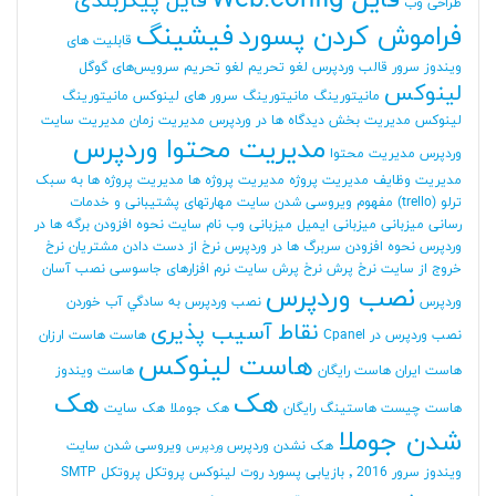
فایل Web.config
فایل پیکربندی
طراحی وب
فراموش کردن پسورد
فیشینگ
قابلیت های
ویندوز سرور
قالب وردپرس
لغو تحریم
لغو تحریم سرویس‌های گوگل
لینوکس
مانیتورینگ
مانیتورینگ سرور های لینوکس
مانیتورینگ
لینوکس
مدیریت بخش دیدگاه ها در وردپرس
مدیریت زمان
مدیریت سایت
مدیریت محتوا وردپرس
وردپرس
مدیریت محتوا
مدیریت وظایف
مدیریت پروژه
مدیریت پروژه ها
مدیریت پروژه ها به سبک
ترلو (trello)
مفهوم ویروسی شدن سایت
مهارتهای پشتیبانی و خدمات
رسانی
میزبانی
میزبانی ایمیل
میزبانی وب
نام سایت
نحوه افزودن برگه ها در
وردپرس
نحوه افزودن سربرگ ها در وردپرس
نرخ از دست دادن مشتریان
نرخ
خروج از سایت
نرخ پرش
نرخ پرش سایت
نرم افزارهای جاسوسی
نصب آسان
نصب وردپرس
وردپرس
نصب وردپرس به سادگي آب خوردن
نقاط آسیب پذیری
نصب وردپرس در Cpanel
هاست
هاست ارزان
هاست لینوکس
هاست ایران
هاست رایگان
هاست ویندوز
هک
هک
هاست چیست
هاستینگ رایگان
هک جوملا
هک سایت
شدن جوملا
هک نشدن وردپرس
ویروسی شدن سایت
وردپرس
ویندوز سرور 2016
٬ بازیابی پسورد روت لینوکس
پروتکل
پروتکل SMTP