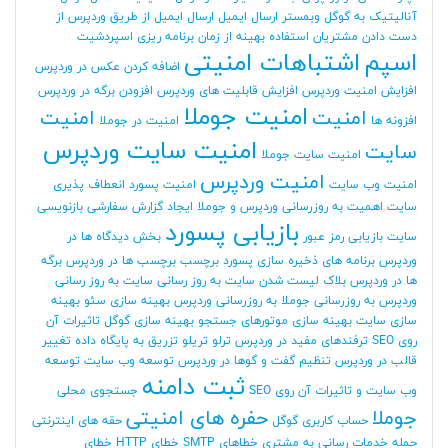
آنالیتیک به گوگل وبمستر
ارسال ایمیل
ارسال ایمیل از طریق وردپرس
از
دست دادن مشتریان
استفاده بهینه از زمان برنامه ریزی
اسپردشیت
اسپم
اشتباهات امنیتی
اضافه کردن عکس در وردپرس
افزایش امنیت وردپرس
افزایش قابلیت های وردپرس
افزودن برگه در وردپرس
امنیت جوملا
امنیت
امنیت
افزونه ها
امنیت در جوملا
امنیت سایت وردپرس
سایت
امنیت سایت جوملا
امنیت وردپرس
امنیت وب سایت
امنیت پسورد
انعطاف پذیری
سایت
اهمیت به روزرسانی وردپرس و جوملا
ایجاد گزارش سفارشی
بازنویسی
بازیابی پسورد
سایت
بازیابی رمز عبور
بخش دیدگاه ها در
وردپرس
برنامه های ذخیره سازی پسورد
برچسب
برچسب ها در وردپرس
برگه
ها در وردپرس
بلاک لیست شدن سایت
به روز رسانی سایت
به روز رسانی
وردپرس
به روزرسانی جوملا
به روزرسانی وردپرس
بهینه سازی سئو
بهینه
سازی سایت
بهینه سازی موتورهای جستجو
بهینه سازی گوگل
تاثیرات آن
روی SEO
ترفندهای مفید در وردپرس
ترلو
تریلو
تزریق به پایگاه داده
تغییر
قالب در وردپرس
تنظیم گفت و گوها در وردپرس
توسعه وب سایت
توسعه
ثبت دامنه
وب سایت و تاثیرات آن روی SEO
جستجوی محلی
جوملا
حفره های امنیتی
حساب کاربری گوگل
حقه های اینترنتی
حمله
خدمات رسانی به مشتری
خطاهای SMTP
خطای HTTP
خطای