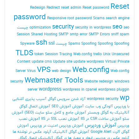
Reset
Redesign
Redirect
reset admin Reset password
password
Responsive
root password
Scams
search engine
security
seo
seo چیست
security in wordpress
optimization
Session
Shared Hosting
SMTP
smtp error
SMTP Errors
sniff
spam
ssh
ssl
Spoofing Spoofing چیست
Spoofing
Spams
Spyware
TLDS
token Session
Tracing Web.config
trello
Unix
Unsecured
Content
update cms
Update site
update wordpress
Virtual Private
VPS
Web.config
Server
Virus
web design
Web.config
Webmaster Tools
security
Website redesign
windows
wordpress
server
wordpress in cpanel
wordpress pluggin
wp
wordpress security
آزاد شدن سرویس گوگل
آسیب پذیری
آشنایی
با وردپرس
آلودگی وب سایت
آموزش
آموزش SEO
آموزش اتصال گوگل
آنالیتیک به گوگل وبمستر
آموزش جامع و کامل سئو سایت (SEO)
آموزش
سئو
آموزش ساخت CSR در IIS
آموزش نصب SSL در IIS
آموزش نصب
آموزش وردپرس
وردپرس
آموزش وردپرس امنیت در وردپرس
آموزش
گوگل آلرت Google Alert
آموزش گوگل آنالیتیک
آپلود عکس در نوشته ها
آپلود عکس در وردپرس
ابعاد و معیار ها در گوگل آنالیتیک
اتصال گوگل