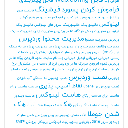
فایل Web.config
فایل پیکربندی
طراحی وب
فراموش کردن پسورد
فیشینگ
قابلیت های
ویندوز سرور
قالب وردپرس
لغو تحریم
لغو تحریم سرویس‌های گوگل
لینوکس
مانیتورینگ
مانیتورینگ سرور های لینوکس
مانیتورینگ
لینوکس
مدیریت بخش دیدگاه ها در وردپرس
مدیریت زمان
مدیریت سایت
مدیریت محتوا وردپرس
وردپرس
مدیریت محتوا
مدیریت وظایف
مدیریت پروژه
مدیریت پروژه ها
مدیریت پروژه ها به سبک
ترلو (trello)
مفهوم ویروسی شدن سایت
مهارتهای پشتیبانی و خدمات
رسانی
میزبانی
میزبانی ایمیل
میزبانی وب
نام سایت
نحوه افزودن برگه ها در
وردپرس
نحوه افزودن سربرگ ها در وردپرس
نرخ از دست دادن مشتریان
نرخ
خروج از سایت
نرخ پرش
نرخ پرش سایت
نرم افزارهای جاسوسی
نصب آسان
نصب وردپرس
وردپرس
نصب وردپرس به سادگي آب خوردن
نقاط آسیب پذیری
نصب وردپرس در Cpanel
هاست
هاست ارزان
هاست لینوکس
هاست ایران
هاست رایگان
هاست ویندوز
هک
هک
هاست چیست
هاستینگ رایگان
هک جوملا
هک سایت
شدن جوملا
هک نشدن وردپرس
ویروسی شدن سایت
وردپرس
ویندوز سرور 2016
٬ بازیابی پسورد روت لینوکس
پروتکل
پروتکل SMTP