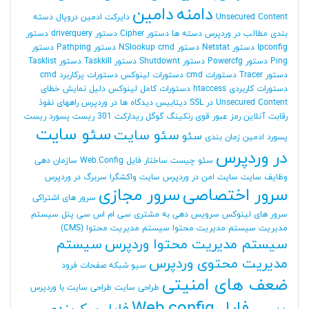
دامنه
دامین
Unsecured Content
دایرکت ادمین
دروپال
دسته
بندی مطالب در وردپرس
دسته ها
دستور Cipher
دستور driverquery
دستور
Ipconfig
دستور Netstat
دستور NSlookup cmd
دستور Pathping
دستور
Ping
دستور Powercfg
دستور Shutdownt
دستور Taskkill
دستور Tasklist
دستور Tracer
دستورات cmd
دستورات لینوکس
دستورات پرکاربرد cmd
دستورات کاربردی htaccess
دستورات کامل لینوکس
دلیل نمایش خطای
Unsecured Content در SSL
دیتابیس
دیدگاه ها در وردپرس
راههای نفوذ
رقابت آنلاین
رمز عبور قوی
رنکینگ گوگل
ریدارکت 301
ریست پسورد
ریست
سئو سایت
سئو سایت
سئو
پسورد ادمین
زمان بندی
در وردپرس
سئو چیست
ساختار فایل Web.Config
سازمان دهی
وظایف
سایت
سایت امن در وردپرس
سایت واکشگرا
سربرگ در وردپرس
سرور اختصاصی
سرور مجازی
سرور های اشتراکی
سرور های لینوکس
سرویس دهی به مشتری
سی ام اس
سی پنل
سیستم
مدیریت
سیستم مدیریت محتوا
سیستم مدیریت محتوا (CMS)
سیستم مدیریت محتوا وردپرس
سیستم
مدیریت محتوی وردپرس
سیو
شبکه
صفحات فرود
ضعف های امنیتی
طراحی سایت
طراحی سایت با وردپرس