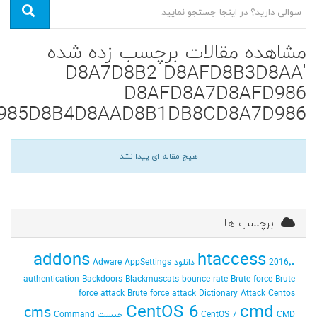
مشاهده مقالات برچسب زده شده
'D8A7D8B2 D8AFD8B3D8AA
D8AFD8A7D8AFD986
985D8B4D8AAD8B1DB8CD8A7D986'
هیچ مقاله ای پیدا نشد
برچسب ها
addons
.htaccess
2016٬ دانلود
AppSettings
Adware
authentication
Backdoors
Blackmuscats
bounce rate
Brute force
Brute
force attack
Brute force attack Dictionary Attack
Centos
CentOS 6
cmd
cms
CMD چیست
CentOS 7
Command