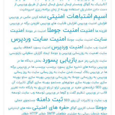
آنالیتیک به گوگل وبمستر
ارسال ایمیل
ارسال ایمیل از طریق وردپرس
از
دست دادن مشتریان
استفاده بهینه از زمان برنامه ریزی
اسپردشیت
اسپم
اشتباهات امنیتی
اضافه کردن عکس در وردپرس
افزایش امنیت وردپرس
افزایش قابلیت های وردپرس
افزودن برگه در وردپرس
امنیت جوملا
امنیت
امنیت
افزونه ها
امنیت در جوملا
امنیت سایت وردپرس
سایت
امنیت سایت جوملا
امنیت وردپرس
امنیت وب سایت
امنیت پسورد
انعطاف پذیری
سایت
اهمیت به روزرسانی وردپرس و جوملا
ایجاد گزارش سفارشی
بازنویسی
بازیابی پسورد
سایت
بازیابی رمز عبور
بخش دیدگاه ها در
وردپرس
برنامه های ذخیره سازی پسورد
برچسب
برچسب ها در وردپرس
برگه
ها در وردپرس
بلاک لیست شدن سایت
به روز رسانی سایت
به روز رسانی
وردپرس
به روزرسانی جوملا
به روزرسانی وردپرس
بهینه سازی سئو
بهینه
سازی سایت
بهینه سازی موتورهای جستجو
بهینه سازی گوگل
تاثیرات آن
روی SEO
ترفندهای مفید در وردپرس
ترلو
تریلو
تزریق به پایگاه داده
تغییر
قالب در وردپرس
تنظیم گفت و گوها در وردپرس
توسعه وب سایت
توسعه
ثبت دامنه
وب سایت و تاثیرات آن روی SEO
جستجوی محلی
جوملا
حفره های امنیتی
حساب کاربری گوگل
حقه های اینترنتی
حمله
خدمات رسانی به مشتری
خطاهای SMTP
خطای HTTP
خطای