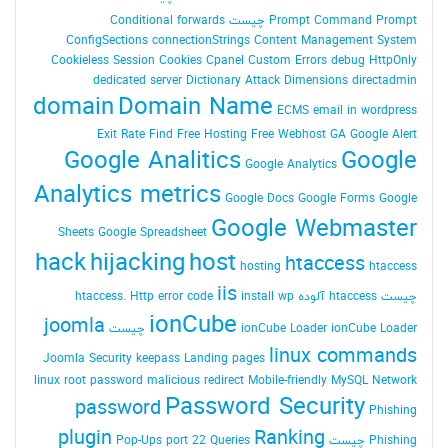
Command Prompt چیست
Prompt
Conditional forwards
ConfigSections
connectionStrings
Content Management System
Cookieless Session
Cookies
Cpanel
Custom Errors
debug HttpOnly
dedicated server
Dictionary Attack
Dimensions
directadmin
domain
Domain Name
ECMS
email in wordpress
Exit Rate
Find
Free Hosting
Free Webhost
GA
Google Alert
Google Analitics
Google
Google Analytics
Analytics metrics
Google Docs
Google Forms
Google
Google Webmaster
Sheets
Google Spreadsheet
hack
hijacking
host
htaccess
hosting
htaccess
iis
چیست
htaccess آلوده
install wp
Http error code
htaccess.
ionCube
joomla
ionCube Loader چیست
ionCube Loader
linux commands
Joomla Security
keepass
Landing pages
linux root password
malicious redirect
Mobile-friendly
MySQL
Network
Password Security
password
Phishing
plugin
Ranking
Phishing چیست
Queries
port 22
Pop-Ups