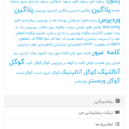
پسورد
پسورد امن
پسورد قوی
پسورد لینوکس
پسورد ویندوز سرور
پسوند
پلاگین
پلاگین
دامنه
پلاگین امنیتی
پلاگین امنیتی وردپرس
وردپرس
پنجره های تبلیغاتی
پوسته ها در وردپرس
پیکربندی فایل
Web.config
چالش های طراحی سایت
چگونه برای مطالب وردپرس یک یا
چند تصویر بگذاریم
چگونه وردپرس را به روز رسانی نماییم
چگونه کارهای
خود را با سرعت بیشتری انجام دهیم
کد خطا
کد خطا Http
کد خطاهای
SMTP
کد وضعیت HTTP
کلاهبرداری اینترنتی
کلاهبرداری های اینترنتی
کلمه عبور
کلمه عبور امن
کلمه عبور روت
کمبود وقت
کنترل پنل
گوگل
کنترل پنل هاست
کوکی
گفت و گوها در وردپرس
گوگل
گوگل آلرت
آنالتیک
گوگل آنالیتیک
گوگل اسپرد شیت
گوگل شیت
گوگل وبمستر
یونیکس
پشتیبانی
تیکت پشتیبانی من
اطلاعیه ها