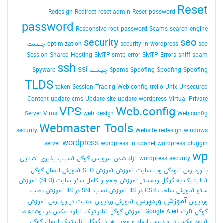
Reset
Redesign
Redirect
reset admin Reset password
password
Responsive
root password
Scams
search engine
security
seo
seo چیست
security in wordpress
optimization
Session
Shared Hosting
SMTP
smtp error
SMTP Errors
sniff
spam
ssh
ssl
Spoofing Spoofing چیست
Spoofing
Spams
Spyware
TLDS
token Session
Tracing Web.config
trello
Unix
Unsecured
Content
update cms
Update site
update wordpress
Virtual Private
VPS
Web.config
Server
Virus
web design
Web.config
Webmaster Tools
security
Website redesign
windows
wordpress
server
wordpress in cpanel
wordpress pluggin
wp
wordpress security
آزاد شدن سرویس گوگل
آسیب پذیری
آشنایی
با وردپرس
آلودگی وب سایت
آموزش
آموزش SEO
آموزش اتصال گوگل
آنالیتیک به گوگل وبمستر
آموزش جامع و کامل سئو سایت (SEO)
آموزش
سئو
آموزش ساخت CSR در IIS
آموزش نصب SSL در IIS
آموزش نصب
آموزش وردپرس
وردپرس
آموزش وردپرس امنیت در وردپرس
آموزش
گوگل آلرت Google Alert
آموزش گوگل آنالیتیک
آپلود عکس در نوشته ها
آپلود عکس در وردپرس
ابعاد و معیار ها در گوگل آنالیتیک
اتصال گوگل