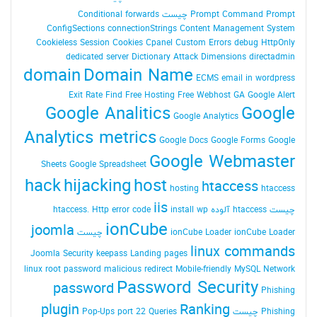
Command Prompt چیست
Prompt
Conditional forwards
ConfigSections
connectionStrings
Content Management System
Cookieless Session
Cookies
Cpanel
Custom Errors
debug HttpOnly
dedicated server
Dictionary Attack
Dimensions
directadmin
domain
Domain Name
ECMS
email in wordpress
Exit Rate
Find
Free Hosting
Free Webhost
GA
Google Alert
Google Analitics
Google
Google Analytics
Analytics metrics
Google Docs
Google Forms
Google
Google Webmaster
Sheets
Google Spreadsheet
hack
hijacking
host
htaccess
hosting
htaccess
iis
چیست
htaccess آلوده
install wp
Http error code
htaccess.
ionCube
joomla
ionCube Loader چیست
ionCube Loader
linux commands
Joomla Security
keepass
Landing pages
linux root password
malicious redirect
Mobile-friendly
MySQL
Network
Password Security
password
Phishing
plugin
Ranking
Phishing چیست
Queries
port 22
Pop-Ups