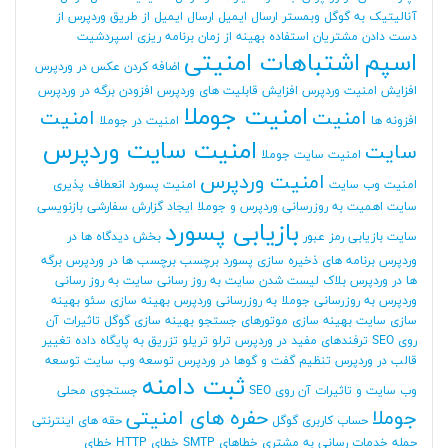
آنالیتیک به گوگل وبمستر
ارسال ایمیل
ارسال ایمیل از طریق وردپرس
از
دست دادن مشتریان
استفاده بهینه از زمان برنامه ریزی
اسپردشیت
اسپم
اشتباهات امنیتی
اضافه کردن عکس در وردپرس
افزایش امنیت وردپرس
افزایش قابلیت های وردپرس
افزودن برگه در وردپرس
امنیت جوملا
امنیت
امنیت
افزونه ها
امنیت در جوملا
امنیت سایت وردپرس
سایت
امنیت سایت جوملا
امنیت وردپرس
امنیت وب سایت
امنیت پسورد
انعطاف پذیری
سایت
اهمیت به روزرسانی وردپرس و جوملا
ایجاد گزارش سفارشی
بازنویسی
بازیابی پسورد
سایت
بازیابی رمز عبور
بخش دیدگاه ها در
وردپرس
برنامه های ذخیره سازی پسورد
برچسب
برچسب ها در وردپرس
برگه
ها در وردپرس
بلاک لیست شدن سایت
به روز رسانی سایت
به روز رسانی
وردپرس
به روزرسانی جوملا
به روزرسانی وردپرس
بهینه سازی سئو
بهینه
سازی سایت
بهینه سازی موتورهای جستجو
بهینه سازی گوگل
تاثیرات آن
روی SEO
ترفندهای مفید در وردپرس
ترلو
تریلو
تزریق به پایگاه داده
تغییر
قالب در وردپرس
تنظیم گفت و گوها در وردپرس
توسعه وب سایت
توسعه
ثبت دامنه
وب سایت و تاثیرات آن روی SEO
جستجوی محلی
جوملا
حفره های امنیتی
حساب کاربری گوگل
حقه های اینترنتی
حمله
خدمات رسانی به مشتری
خطاهای SMTP
خطای HTTP
خطای