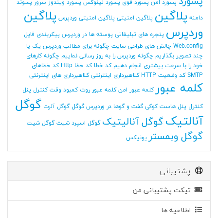
پسورد
پسورد امن
پسورد قوی
پسورد لینوکس
پسورد ویندوز سرور
پسوند
پلاگین
پلاگین
دامنه
پلاگین امنیتی
پلاگین امنیتی وردپرس
وردپرس
پنجره های تبلیغاتی
پوسته ها در وردپرس
پیکربندی فایل
Web.config
چالش های طراحی سایت
چگونه برای مطالب وردپرس یک یا
چند تصویر بگذاریم
چگونه وردپرس را به روز رسانی نماییم
چگونه کارهای
خود را با سرعت بیشتری انجام دهیم
کد خطا
کد خطا Http
کد خطاهای
SMTP
کد وضعیت HTTP
کلاهبرداری اینترنتی
کلاهبرداری های اینترنتی
کلمه عبور
کلمه عبور امن
کلمه عبور روت
کمبود وقت
کنترل پنل
گوگل
کنترل پنل هاست
کوکی
گفت و گوها در وردپرس
گوگل
گوگل آلرت
آنالتیک
گوگل آنالیتیک
گوگل اسپرد شیت
گوگل شیت
گوگل وبمستر
یونیکس
پشتیبانی
تیکت پشتیبانی من
اطلاعیه ها