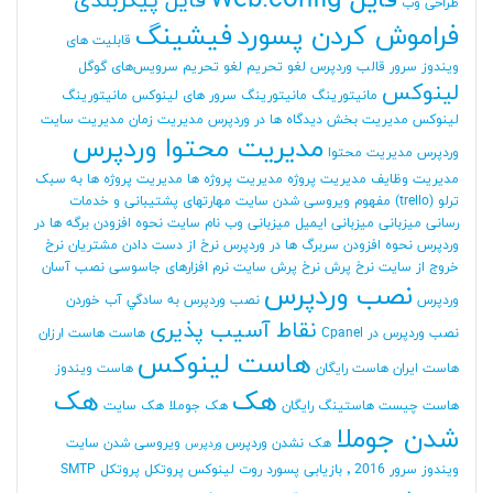
فایل Web.config
فایل پیکربندی
طراحی وب
فراموش کردن پسورد
فیشینگ
قابلیت های
ویندوز سرور
قالب وردپرس
لغو تحریم
لغو تحریم سرویس‌های گوگل
لینوکس
مانیتورینگ
مانیتورینگ سرور های لینوکس
مانیتورینگ
لینوکس
مدیریت بخش دیدگاه ها در وردپرس
مدیریت زمان
مدیریت سایت
مدیریت محتوا وردپرس
وردپرس
مدیریت محتوا
مدیریت وظایف
مدیریت پروژه
مدیریت پروژه ها
مدیریت پروژه ها به سبک
ترلو (trello)
مفهوم ویروسی شدن سایت
مهارتهای پشتیبانی و خدمات
رسانی
میزبانی
میزبانی ایمیل
میزبانی وب
نام سایت
نحوه افزودن برگه ها در
وردپرس
نحوه افزودن سربرگ ها در وردپرس
نرخ از دست دادن مشتریان
نرخ
خروج از سایت
نرخ پرش
نرخ پرش سایت
نرم افزارهای جاسوسی
نصب آسان
نصب وردپرس
وردپرس
نصب وردپرس به سادگي آب خوردن
نقاط آسیب پذیری
نصب وردپرس در Cpanel
هاست
هاست ارزان
هاست لینوکس
هاست ایران
هاست رایگان
هاست ویندوز
هک
هک
هاست چیست
هاستینگ رایگان
هک جوملا
هک سایت
شدن جوملا
هک نشدن وردپرس
ویروسی شدن سایت
وردپرس
ویندوز سرور 2016
٬ بازیابی پسورد روت لینوکس
پروتکل
پروتکل SMTP