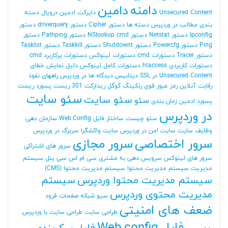
دامنه
دامین
Unsecured Content
دایرکت ادمین
دروپال
دسته
بندی مطالب در وردپرس
دسته ها
دستور Cipher
دستور driverquery
دستور
Ipconfig
دستور Netstat
دستور NSlookup cmd
دستور Pathping
دستور
Ping
دستور Powercfg
دستور Shutdownt
دستور Taskkill
دستور Tasklist
دستور Tracer
دستورات cmd
دستورات لینوکس
دستورات پرکاربرد cmd
دستورات کاربردی htaccess
دستورات کامل لینوکس
دلیل نمایش خطای
Unsecured Content در SSL
دیتابیس
دیدگاه ها در وردپرس
راههای نفوذ
رقابت آنلاین
رمز عبور قوی
رنکینگ گوگل
ریدارکت 301
ریست پسورد
ریست
سئو سایت
سئو سایت
سئو
پسورد ادمین
زمان بندی
در وردپرس
سئو چیست
ساختار فایل Web.Config
سازمان دهی
وظایف
سایت
سایت امن در وردپرس
سایت واکشگرا
سربرگ در وردپرس
سرور اختصاصی
سرور مجازی
سرور های اشتراکی
سرور های لینوکس
سرویس دهی به مشتری
سی ام اس
سی پنل
سیستم
مدیریت
سیستم مدیریت محتوا
سیستم مدیریت محتوا (CMS)
سیستم مدیریت محتوا وردپرس
سیستم
مدیریت محتوی وردپرس
سیو
شبکه
صفحات فرود
ضعف های امنیتی
طراحی سایت
طراحی سایت با وردپرس