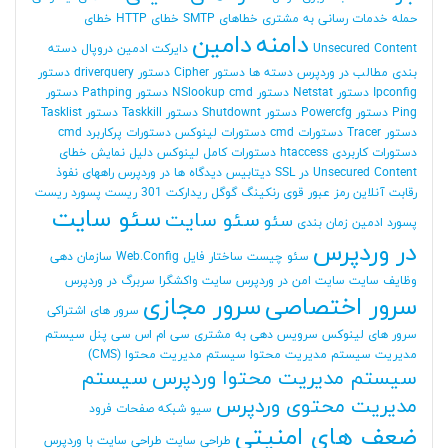
حمله
خدمات رسانی به مشتری
خطاهای SMTP
خطای HTTP
خطای
دامنه
دامین
Unsecured Content
دایرکت ادمین
دروپال
دسته
بندی مطالب در وردپرس
دسته ها
دستور Cipher
دستور driverquery
دستور
Ipconfig
دستور Netstat
دستور NSlookup cmd
دستور Pathping
دستور
Ping
دستور Powercfg
دستور Shutdownt
دستور Taskkill
دستور Tasklist
دستور Tracer
دستورات cmd
دستورات لینوکس
دستورات پرکاربرد cmd
دستورات کاربردی htaccess
دستورات کامل لینوکس
دلیل نمایش خطای
Unsecured Content در SSL
دیتابیس
دیدگاه ها در وردپرس
راههای نفوذ
رقابت آنلاین
رمز عبور قوی
رنکینگ گوگل
ریدارکت 301
ریست پسورد
ریست
سئو سایت
سئو سایت
سئو
پسورد ادمین
زمان بندی
در وردپرس
سئو چیست
ساختار فایل Web.Config
سازمان دهی
وظایف
سایت
سایت امن در وردپرس
سایت واکشگرا
سربرگ در وردپرس
سرور اختصاصی
سرور مجازی
سرور های اشتراکی
سرور های لینوکس
سرویس دهی به مشتری
سی ام اس
سی پنل
سیستم
مدیریت
سیستم مدیریت محتوا
سیستم مدیریت محتوا (CMS)
سیستم مدیریت محتوا وردپرس
سیستم
مدیریت محتوی وردپرس
سیو
شبکه
صفحات فرود
ضعف های امنیتی
طراحی سایت
طراحی سایت با وردپرس