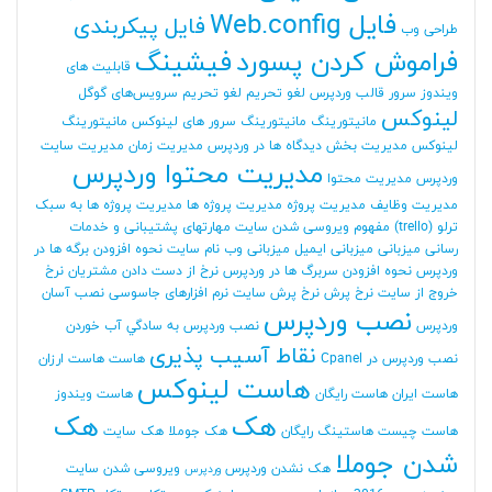
فایل Web.config
فایل پیکربندی
طراحی وب
فراموش کردن پسورد
فیشینگ
قابلیت های
ویندوز سرور
قالب وردپرس
لغو تحریم
لغو تحریم سرویس‌های گوگل
لینوکس
مانیتورینگ
مانیتورینگ سرور های لینوکس
مانیتورینگ
لینوکس
مدیریت بخش دیدگاه ها در وردپرس
مدیریت زمان
مدیریت سایت
مدیریت محتوا وردپرس
وردپرس
مدیریت محتوا
مدیریت وظایف
مدیریت پروژه
مدیریت پروژه ها
مدیریت پروژه ها به سبک
ترلو (trello)
مفهوم ویروسی شدن سایت
مهارتهای پشتیبانی و خدمات
رسانی
میزبانی
میزبانی ایمیل
میزبانی وب
نام سایت
نحوه افزودن برگه ها در
وردپرس
نحوه افزودن سربرگ ها در وردپرس
نرخ از دست دادن مشتریان
نرخ
خروج از سایت
نرخ پرش
نرخ پرش سایت
نرم افزارهای جاسوسی
نصب آسان
نصب وردپرس
وردپرس
نصب وردپرس به سادگي آب خوردن
نقاط آسیب پذیری
نصب وردپرس در Cpanel
هاست
هاست ارزان
هاست لینوکس
هاست ایران
هاست رایگان
هاست ویندوز
هک
هک
هاست چیست
هاستینگ رایگان
هک جوملا
هک سایت
شدن جوملا
هک نشدن وردپرس
ویروسی شدن سایت
وردپرس