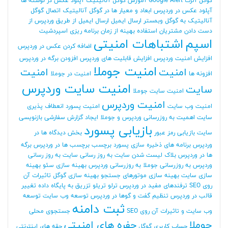
گوگل آلرت Google Alert
آموزش گوگل آنالیتیک
آپلود عکس در نوشته ها
آپلود عکس در وردپرس
ابعاد و معیار ها در گوگل آنالیتیک
اتصال گوگل
آنالیتیک به گوگل وبمستر
ارسال ایمیل
ارسال ایمیل از طریق وردپرس
از
دست دادن مشتریان
استفاده بهینه از زمان برنامه ریزی
اسپردشیت
اسپم
اشتباهات امنیتی
اضافه کردن عکس در وردپرس
افزایش امنیت وردپرس
افزایش قابلیت های وردپرس
افزودن برگه در وردپرس
امنیت جوملا
امنیت
امنیت
افزونه ها
امنیت در جوملا
امنیت سایت وردپرس
سایت
امنیت سایت جوملا
امنیت وردپرس
امنیت وب سایت
امنیت پسورد
انعطاف پذیری
سایت
اهمیت به روزرسانی وردپرس و جوملا
ایجاد گزارش سفارشی
بازنویسی
بازیابی پسورد
سایت
بازیابی رمز عبور
بخش دیدگاه ها در
وردپرس
برنامه های ذخیره سازی پسورد
برچسب
برچسب ها در وردپرس
برگه
ها در وردپرس
بلاک لیست شدن سایت
به روز رسانی سایت
به روز رسانی
وردپرس
به روزرسانی جوملا
به روزرسانی وردپرس
بهینه سازی سئو
بهینه
سازی سایت
بهینه سازی موتورهای جستجو
بهینه سازی گوگل
تاثیرات آن
روی SEO
ترفندهای مفید در وردپرس
ترلو
تریلو
تزریق به پایگاه داده
تغییر
قالب در وردپرس
تنظیم گفت و گوها در وردپرس
توسعه وب سایت
توسعه
ثبت دامنه
وب سایت و تاثیرات آن روی SEO
جستجوی محلی
جوملا
حفره های امنیتی
حساب کاربری گوگل
حقه های اینترنتی