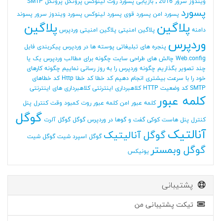
ویندوز سرور 2016
٬ بازیابی پسورد روت لینوکس
پروتکل
پروتکل SMTP
پسورد
پسورد امن
پسورد قوی
پسورد لینوکس
پسورد ویندوز سرور
پسوند
پلاگین
پلاگین
دامنه
پلاگین امنیتی
پلاگین امنیتی وردپرس
وردپرس
پنجره های تبلیغاتی
پوسته ها در وردپرس
پیکربندی فایل
Web.config
چالش های طراحی سایت
چگونه برای مطالب وردپرس یک یا
چند تصویر بگذاریم
چگونه وردپرس را به روز رسانی نماییم
چگونه کارهای
خود را با سرعت بیشتری انجام دهیم
کد خطا
کد خطا Http
کد خطاهای
SMTP
کد وضعیت HTTP
کلاهبرداری اینترنتی
کلاهبرداری های اینترنتی
کلمه عبور
کلمه عبور امن
کلمه عبور روت
کمبود وقت
کنترل پنل
گوگل
کنترل پنل هاست
کوکی
گفت و گوها در وردپرس
گوگل
گوگل آلرت
آنالتیک
گوگل آنالیتیک
گوگل اسپرد شیت
گوگل شیت
گوگل وبمستر
یونیکس
پشتیبانی
تیکت پشتیبانی من