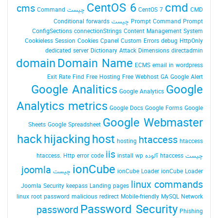
CentOS 6
cmd
cms
CMD چیست
CentOS 7
Command
Command Prompt چیست
Prompt
Conditional forwards
ConfigSections
connectionStrings
Content Management System
Cookieless Session
Cookies
Cpanel
Custom Errors
debug HttpOnly
dedicated server
Dictionary Attack
Dimensions
directadmin
domain
Domain Name
ECMS
email in wordpress
Exit Rate
Find
Free Hosting
Free Webhost
GA
Google Alert
Google Analitics
Google
Google Analytics
Analytics metrics
Google Docs
Google Forms
Google
Google Webmaster
Sheets
Google Spreadsheet
hack
hijacking
host
htaccess
hosting
htaccess
iis
چیست
htaccess آلوده
install wp
Http error code
htaccess.
ionCube
joomla
ionCube Loader چیست
ionCube Loader
linux commands
Joomla Security
keepass
Landing pages
linux root password
malicious redirect
Mobile-friendly
MySQL
Network
Password Security
password
Phishing