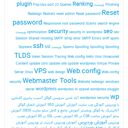
plugin
Ranking
Phishing چیست
Queries
port 22
Pop-Ups
Reset
Redesign
Redirect
reset admin Reset password
password
Responsive
root password
Scams
search engine
security
seo
seo چیست
security in wordpress
optimization
Session
Shared Hosting
SMTP
smtp error
SMTP Errors
sniff
spam
ssh
ssl
Spoofing Spoofing چیست
Spoofing
Spams
Spyware
TLDS
token Session
Tracing Web.config
trello
Unix
Unsecured
Content
update cms
Update site
update wordpress
Virtual Private
VPS
Web.config
Server
Virus
web design
Web.config
Webmaster Tools
security
Website redesign
windows
wordpress
server
wordpress in cpanel
wordpress pluggin
wp
wordpress security
آزاد شدن سرویس گوگل
آسیب پذیری
آشنایی
با وردپرس
آلودگی وب سایت
آموزش
آموزش SEO
آموزش اتصال گوگل
آنالیتیک به گوگل وبمستر
آموزش جامع و کامل سئو سایت (SEO)
آموزش
سئو
آموزش ساخت CSR در IIS
آموزش نصب SSL در IIS
آموزش نصب
آموزش وردپرس
وردپرس
آموزش وردپرس امنیت در وردپرس
آموزش