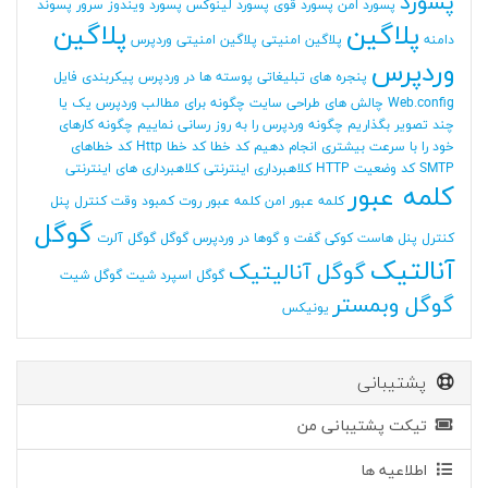
پسورد
پسورد امن
پسورد قوی
پسورد لینوکس
پسورد ویندوز سرور
پسوند
پلاگین
پلاگین
دامنه
پلاگین امنیتی
پلاگین امنیتی وردپرس
وردپرس
پنجره های تبلیغاتی
پوسته ها در وردپرس
پیکربندی فایل
Web.config
چالش های طراحی سایت
چگونه برای مطالب وردپرس یک یا
چند تصویر بگذاریم
چگونه وردپرس را به روز رسانی نماییم
چگونه کارهای
خود را با سرعت بیشتری انجام دهیم
کد خطا
کد خطا Http
کد خطاهای
SMTP
کد وضعیت HTTP
کلاهبرداری اینترنتی
کلاهبرداری های اینترنتی
کلمه عبور
کلمه عبور امن
کلمه عبور روت
کمبود وقت
کنترل پنل
گوگل
کنترل پنل هاست
کوکی
گفت و گوها در وردپرس
گوگل
گوگل آلرت
آنالتیک
گوگل آنالیتیک
گوگل اسپرد شیت
گوگل شیت
گوگل وبمستر
یونیکس
پشتیبانی
تیکت پشتیبانی من
اطلاعیه ها