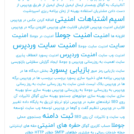
آنالیتیک به گوگل وبمستر
ارسال ایمیل
ارسال ایمیل از طریق وردپرس
از
دست دادن مشتریان
استفاده بهینه از زمان برنامه ریزی
اسپردشیت
اسپم
اشتباهات امنیتی
اضافه کردن عکس در وردپرس
افزایش امنیت وردپرس
افزایش قابلیت های وردپرس
افزودن برگه در وردپرس
امنیت جوملا
امنیت
امنیت
افزونه ها
امنیت در جوملا
امنیت سایت وردپرس
سایت
امنیت سایت جوملا
امنیت وردپرس
امنیت وب سایت
امنیت پسورد
انعطاف پذیری
سایت
اهمیت به روزرسانی وردپرس و جوملا
ایجاد گزارش سفارشی
بازنویسی
بازیابی پسورد
سایت
بازیابی رمز عبور
بخش دیدگاه ها در
وردپرس
برنامه های ذخیره سازی پسورد
برچسب
برچسب ها در وردپرس
برگه
ها در وردپرس
بلاک لیست شدن سایت
به روز رسانی سایت
به روز رسانی
وردپرس
به روزرسانی جوملا
به روزرسانی وردپرس
بهینه سازی سئو
بهینه
سازی سایت
بهینه سازی موتورهای جستجو
بهینه سازی گوگل
تاثیرات آن
روی SEO
ترفندهای مفید در وردپرس
ترلو
تریلو
تزریق به پایگاه داده
تغییر
قالب در وردپرس
تنظیم گفت و گوها در وردپرس
توسعه وب سایت
توسعه
ثبت دامنه
وب سایت و تاثیرات آن روی SEO
جستجوی محلی
جوملا
حفره های امنیتی
حساب کاربری گوگل
حقه های اینترنتی
حمله
خدمات رسانی به مشتری
خطاهای SMTP
خطای HTTP
خطای