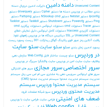
دامنه
دامین
Unsecured Content
دایرکت ادمین
دروپال
دسته
بندی مطالب در وردپرس
دسته ها
دستور Cipher
دستور driverquery
دستور
Ipconfig
دستور Netstat
دستور NSlookup cmd
دستور Pathping
دستور
Ping
دستور Powercfg
دستور Shutdownt
دستور Taskkill
دستور Tasklist
دستور Tracer
دستورات cmd
دستورات لینوکس
دستورات پرکاربرد cmd
دستورات کاربردی htaccess
دستورات کامل لینوکس
دلیل نمایش خطای
Unsecured Content در SSL
دیتابیس
دیدگاه ها در وردپرس
راههای نفوذ
رقابت آنلاین
رمز عبور قوی
رنکینگ گوگل
ریدارکت 301
ریست پسورد
ریست
سئو سایت
سئو سایت
سئو
پسورد ادمین
زمان بندی
در وردپرس
سئو چیست
ساختار فایل Web.Config
سازمان دهی
وظایف
سایت
سایت امن در وردپرس
سایت واکشگرا
سربرگ در وردپرس
سرور اختصاصی
سرور مجازی
سرور های اشتراکی
سرور های لینوکس
سرویس دهی به مشتری
سی ام اس
سی پنل
سیستم
مدیریت
سیستم مدیریت محتوا
سیستم مدیریت محتوا (CMS)
سیستم مدیریت محتوا وردپرس
سیستم
مدیریت محتوی وردپرس
سیو
شبکه
صفحات فرود
ضعف های امنیتی
طراحی سایت
طراحی سایت با وردپرس