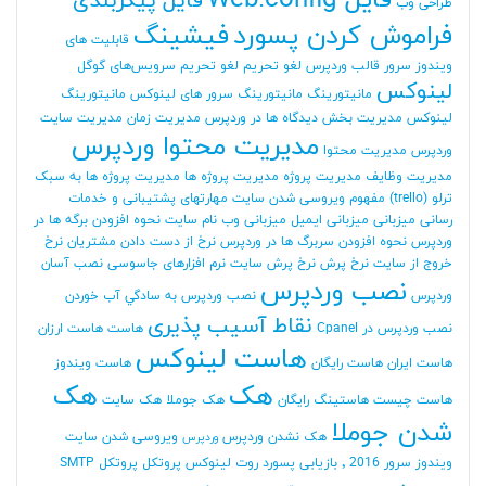
فایل Web.config
فایل پیکربندی
طراحی وب
فراموش کردن پسورد
فیشینگ
قابلیت های
ویندوز سرور
قالب وردپرس
لغو تحریم
لغو تحریم سرویس‌های گوگل
لینوکس
مانیتورینگ
مانیتورینگ سرور های لینوکس
مانیتورینگ
لینوکس
مدیریت بخش دیدگاه ها در وردپرس
مدیریت زمان
مدیریت سایت
مدیریت محتوا وردپرس
وردپرس
مدیریت محتوا
مدیریت وظایف
مدیریت پروژه
مدیریت پروژه ها
مدیریت پروژه ها به سبک
ترلو (trello)
مفهوم ویروسی شدن سایت
مهارتهای پشتیبانی و خدمات
رسانی
میزبانی
میزبانی ایمیل
میزبانی وب
نام سایت
نحوه افزودن برگه ها در
وردپرس
نحوه افزودن سربرگ ها در وردپرس
نرخ از دست دادن مشتریان
نرخ
خروج از سایت
نرخ پرش
نرخ پرش سایت
نرم افزارهای جاسوسی
نصب آسان
نصب وردپرس
وردپرس
نصب وردپرس به سادگي آب خوردن
نقاط آسیب پذیری
نصب وردپرس در Cpanel
هاست
هاست ارزان
هاست لینوکس
هاست ایران
هاست رایگان
هاست ویندوز
هک
هک
هاست چیست
هاستینگ رایگان
هک جوملا
هک سایت
شدن جوملا
هک نشدن وردپرس
ویروسی شدن سایت
وردپرس
ویندوز سرور 2016
٬ بازیابی پسورد روت لینوکس
پروتکل
پروتکل SMTP