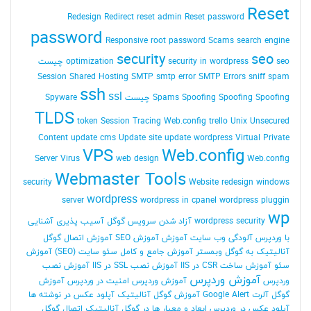
Reset
Redesign
Redirect
reset admin Reset password
password
Responsive
root password
Scams
search engine
security
seo
seo چیست
security in wordpress
optimization
Session
Shared Hosting
SMTP
smtp error
SMTP Errors
sniff
spam
ssh
ssl
Spoofing Spoofing چیست
Spoofing
Spams
Spyware
TLDS
token Session
Tracing Web.config
trello
Unix
Unsecured
Content
update cms
Update site
update wordpress
Virtual Private
VPS
Web.config
Server
Virus
web design
Web.config
Webmaster Tools
security
Website redesign
windows
wordpress
server
wordpress in cpanel
wordpress pluggin
wp
wordpress security
آزاد شدن سرویس گوگل
آسیب پذیری
آشنایی
با وردپرس
آلودگی وب سایت
آموزش
آموزش SEO
آموزش اتصال گوگل
آنالیتیک به گوگل وبمستر
آموزش جامع و کامل سئو سایت (SEO)
آموزش
سئو
آموزش ساخت CSR در IIS
آموزش نصب SSL در IIS
آموزش نصب
آموزش وردپرس
وردپرس
آموزش وردپرس امنیت در وردپرس
آموزش
گوگل آلرت Google Alert
آموزش گوگل آنالیتیک
آپلود عکس در نوشته ها
آپلود عکس در وردپرس
ابعاد و معیار ها در گوگل آنالیتیک
اتصال گوگل