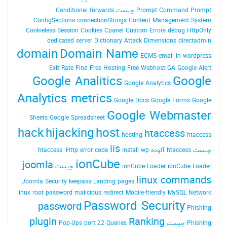
Command Prompt چیست
Prompt
Conditional forwards
ConfigSections
connectionStrings
Content Management System
Cookieless Session
Cookies
Cpanel
Custom Errors
debug HttpOnly
dedicated server
Dictionary Attack
Dimensions
directadmin
domain
Domain Name
ECMS
email in wordpress
Exit Rate
Find
Free Hosting
Free Webhost
GA
Google Alert
Google Analitics
Google
Google Analytics
Analytics metrics
Google Docs
Google Forms
Google
Google Webmaster
Sheets
Google Spreadsheet
hack
hijacking
host
htaccess
hosting
htaccess
iis
چیست
htaccess آلوده
install wp
Http error code
htaccess.
ionCube
joomla
ionCube Loader چیست
ionCube Loader
linux commands
Joomla Security
keepass
Landing pages
linux root password
malicious redirect
Mobile-friendly
MySQL
Network
Password Security
password
Phishing
plugin
Ranking
Phishing چیست
Queries
port 22
Pop-Ups