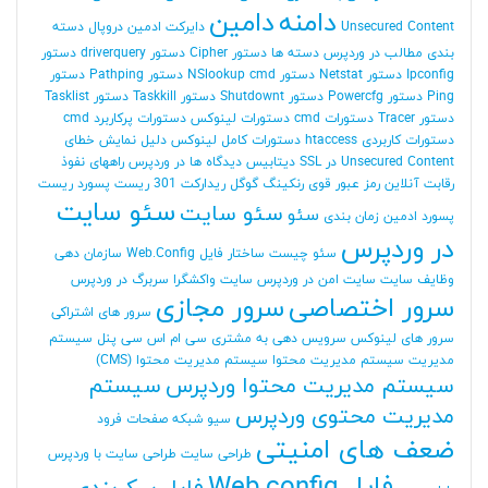
دامنه
دامین
Unsecured Content
دایرکت ادمین
دروپال
دسته
بندی مطالب در وردپرس
دسته ها
دستور Cipher
دستور driverquery
دستور
Ipconfig
دستور Netstat
دستور NSlookup cmd
دستور Pathping
دستور
Ping
دستور Powercfg
دستور Shutdownt
دستور Taskkill
دستور Tasklist
دستور Tracer
دستورات cmd
دستورات لینوکس
دستورات پرکاربرد cmd
دستورات کاربردی htaccess
دستورات کامل لینوکس
دلیل نمایش خطای
Unsecured Content در SSL
دیتابیس
دیدگاه ها در وردپرس
راههای نفوذ
رقابت آنلاین
رمز عبور قوی
رنکینگ گوگل
ریدارکت 301
ریست پسورد
ریست
سئو سایت
سئو سایت
سئو
پسورد ادمین
زمان بندی
در وردپرس
سئو چیست
ساختار فایل Web.Config
سازمان دهی
وظایف
سایت
سایت امن در وردپرس
سایت واکشگرا
سربرگ در وردپرس
سرور اختصاصی
سرور مجازی
سرور های اشتراکی
سرور های لینوکس
سرویس دهی به مشتری
سی ام اس
سی پنل
سیستم
مدیریت
سیستم مدیریت محتوا
سیستم مدیریت محتوا (CMS)
سیستم مدیریت محتوا وردپرس
سیستم
مدیریت محتوی وردپرس
سیو
شبکه
صفحات فرود
ضعف های امنیتی
طراحی سایت
طراحی سایت با وردپرس