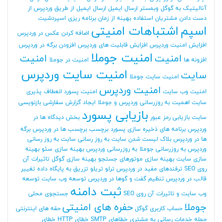
آنالیتیک به گوگل وبمستر
ارسال ایمیل
ارسال ایمیل از طریق وردپرس
از
دست دادن مشتریان
استفاده بهینه از زمان برنامه ریزی
اسپردشیت
اسپم
اشتباهات امنیتی
اضافه کردن عکس در وردپرس
افزایش امنیت وردپرس
افزایش قابلیت های وردپرس
افزودن برگه در وردپرس
امنیت جوملا
امنیت
امنیت
افزونه ها
امنیت در جوملا
امنیت سایت وردپرس
سایت
امنیت سایت جوملا
امنیت وردپرس
امنیت وب سایت
امنیت پسورد
انعطاف پذیری
سایت
اهمیت به روزرسانی وردپرس و جوملا
ایجاد گزارش سفارشی
بازنویسی
بازیابی پسورد
سایت
بازیابی رمز عبور
بخش دیدگاه ها در
وردپرس
برنامه های ذخیره سازی پسورد
برچسب
برچسب ها در وردپرس
برگه
ها در وردپرس
بلاک لیست شدن سایت
به روز رسانی سایت
به روز رسانی
وردپرس
به روزرسانی جوملا
به روزرسانی وردپرس
بهینه سازی سئو
بهینه
سازی سایت
بهینه سازی موتورهای جستجو
بهینه سازی گوگل
تاثیرات آن
روی SEO
ترفندهای مفید در وردپرس
ترلو
تریلو
تزریق به پایگاه داده
تغییر
قالب در وردپرس
تنظیم گفت و گوها در وردپرس
توسعه وب سایت
توسعه
ثبت دامنه
وب سایت و تاثیرات آن روی SEO
جستجوی محلی
جوملا
حفره های امنیتی
حساب کاربری گوگل
حقه های اینترنتی
حمله
خدمات رسانی به مشتری
خطاهای SMTP
خطای HTTP
خطای