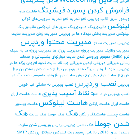
فایل Web.config
فایل پیکربندی
طراحی وب
فراموش کردن پسورد
فیشینگ
قابلیت های
ویندوز سرور
قالب وردپرس
لغو تحریم
لغو تحریم سرویس‌های گوگل
لینوکس
مانیتورینگ
مانیتورینگ سرور های لینوکس
مانیتورینگ
لینوکس
مدیریت بخش دیدگاه ها در وردپرس
مدیریت زمان
مدیریت سایت
مدیریت محتوا وردپرس
وردپرس
مدیریت محتوا
مدیریت وظایف
مدیریت پروژه
مدیریت پروژه ها
مدیریت پروژه ها به سبک
ترلو (trello)
مفهوم ویروسی شدن سایت
مهارتهای پشتیبانی و خدمات
رسانی
میزبانی
میزبانی ایمیل
میزبانی وب
نام سایت
نحوه افزودن برگه ها در
وردپرس
نحوه افزودن سربرگ ها در وردپرس
نرخ از دست دادن مشتریان
نرخ
خروج از سایت
نرخ پرش
نرخ پرش سایت
نرم افزارهای جاسوسی
نصب آسان
نصب وردپرس
وردپرس
نصب وردپرس به سادگي آب خوردن
نقاط آسیب پذیری
نصب وردپرس در Cpanel
هاست
هاست ارزان
هاست لینوکس
هاست ایران
هاست رایگان
هاست ویندوز
هک
هک
هاست چیست
هاستینگ رایگان
هک جوملا
هک سایت
شدن جوملا
هک نشدن وردپرس
ویروسی شدن سایت
وردپرس
ویندوز سرور 2016
٬ بازیابی پسورد روت لینوکس
پروتکل
پروتکل SMTP