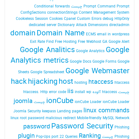
Command Prompt چیست
Prompt
Conditional forwards
ConfigSections
connectionStrings
Content Management System
Cookieless Session
Cookies
Cpanel
Custom Errors
debug HttpOnly
dedicated server
Dictionary Attack
Dimensions
directadmin
domain
Domain Name
ECMS
email in wordpress
Exit Rate
Find
Free Hosting
Free Webhost
GA
Google Alert
Google Analitics
Google
Google Analytics
Analytics metrics
Google Docs
Google Forms
Google
Google Webmaster
Sheets
Google Spreadsheet
hack
hijacking
host
htaccess
hosting
htaccess
iis
چیست
htaccess آلوده
install wp
Http error code
htaccess.
ionCube
joomla
ionCube Loader چیست
ionCube Loader
linux commands
Joomla Security
keepass
Landing pages
linux root password
malicious redirect
Mobile-friendly
MySQL
Network
Password Security
password
Phishing
plugin
Ranking
Phishing چیست
Queries
port 22
Pop-Ups