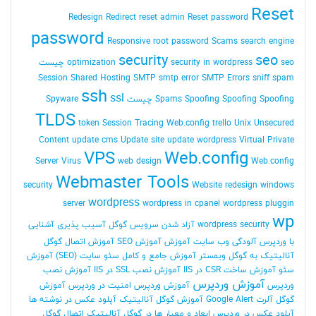
Reset
Redesign
Redirect
reset admin Reset password
password
Responsive
root password
Scams
search engine
security
seo
seo چیست
security in wordpress
optimization
Session
Shared Hosting
SMTP
smtp error
SMTP Errors
sniff
spam
ssh
ssl
Spoofing Spoofing چیست
Spoofing
Spams
Spyware
TLDS
token Session
Tracing Web.config
trello
Unix
Unsecured
Content
update cms
Update site
update wordpress
Virtual Private
VPS
Web.config
Server
Virus
web design
Web.config
Webmaster Tools
security
Website redesign
windows
wordpress
server
wordpress in cpanel
wordpress pluggin
wp
wordpress security
آزاد شدن سرویس گوگل
آسیب پذیری
آشنایی
با وردپرس
آلودگی وب سایت
آموزش
آموزش SEO
آموزش اتصال گوگل
آنالیتیک به گوگل وبمستر
آموزش جامع و کامل سئو سایت (SEO)
آموزش
سئو
آموزش ساخت CSR در IIS
آموزش نصب SSL در IIS
آموزش نصب
آموزش وردپرس
وردپرس
آموزش وردپرس امنیت در وردپرس
آموزش
گوگل آلرت Google Alert
آموزش گوگل آنالیتیک
آپلود عکس در نوشته ها
آپلود عکس در وردپرس
ابعاد و معیار ها در گوگل آنالیتیک
اتصال گوگل