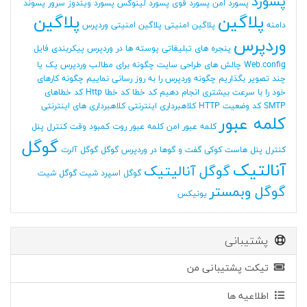
پسورد
پسورد امن
پسورد قوی
پسورد لینوکس
پسورد ویندوز سرور
پسوند
پلاگین
پلاگین
دامنه
پلاگین امنیتی
پلاگین امنیتی وردپرس
وردپرس
پنجره های تبلیغاتی
پوسته ها در وردپرس
پیکربندی فایل
Web.config
چالش های طراحی سایت
چگونه برای مطالب وردپرس یک یا
چند تصویر بگذاریم
چگونه وردپرس را به روز رسانی نماییم
چگونه کارهای
خود را با سرعت بیشتری انجام دهیم
کد خطا
کد خطا Http
کد خطاهای
SMTP
کد وضعیت HTTP
کلاهبرداری اینترنتی
کلاهبرداری های اینترنتی
کلمه عبور
کلمه عبور امن
کلمه عبور روت
کمبود وقت
کنترل پنل
گوگل
کنترل پنل هاست
کوکی
گفت و گوها در وردپرس
گوگل
گوگل آلرت
آنالتیک
گوگل آنالیتیک
گوگل اسپرد شیت
گوگل شیت
گوگل وبمستر
یونیکس
پشتیبانی
تیکت پشتیبانی من
اطلاعیه ها