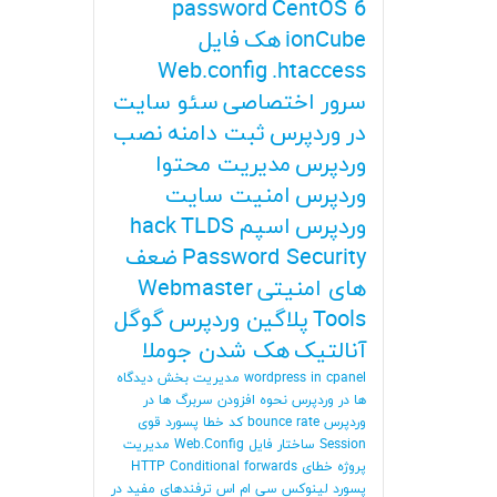
password
CentOS 6
ionCube
هک
فایل
Web.config
.htaccess
سرور اختصاصی
سئو سایت
در وردپرس
ثبت دامنه
نصب
وردپرس
مدیریت محتوا
وردپرس
امنیت سایت
وردپرس
اسپم
TLDS
hack
Password Security
ضعف
های امنیتی
Webmaster
Tools
پلاگین وردپرس
گوگل
آنالتیک
هک شدن جوملا
wordpress in cpanel
مدیریت بخش دیدگاه
ها در وردپرس
نحوه افزودن سربرگ ها در
وردپرس
bounce rate
کد خطا
پسورد قوی
Session
ساختار فایل Web.Config
مدیریت
پروژه
خطای HTTP
Conditional forwards
پسورد لینوکس
سی ام اس
ترفندهای مفید در