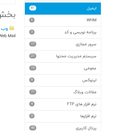
ایمیل
81
بخش
6
WHM
وب 
برنامه نویسی و کد
3
Web Mail
سرور مجازی
17
سیستم مدیریت محتوا
21
عمومی
13
لینوکس
9
مقالات وبلاگ
77
نرم افزار های FTP
4
نرم افزارها
3
پرتال کاربری
40