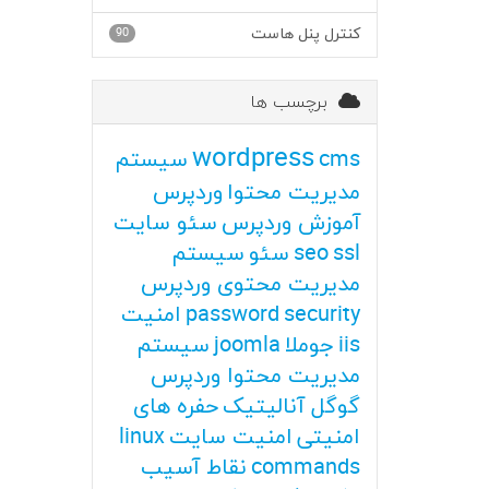
کنترل پنل هاست
90
برچسب ها
wordpress
cms
سیستم
مدیریت محتوا
وردپرس
آموزش وردپرس
سئو سایت
ssl
seo
سئو
سیستم
مدیریت محتوی وردپرس
security
password
امنیت
iis
جوملا
joomla
سیستم
مدیریت محتوا وردپرس
گوگل آنالیتیک
حفره های
امنیتی
امنیت سایت
linux
commands
نقاط آسیب