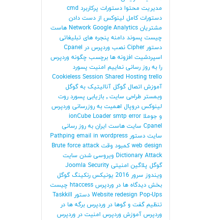
مدیریت محتوا
دستورات پرکاربرد cmd
دستورات کامل لینوکس
از دست دادن
مشتریان
Google Analytics
Network
هاست
چیست
پسوند دامنه
پنجره های تبلیغاتی
دستور Cipher
نصب وردپرس در Cpanel
اسپردشیت
افزونه ها
برچسب
چگونه وردپرس
را به روز رسانی نماییم
امنیت پسورد
Cookieless Session
Shared Hosting
trello
آموزش اتصال گوگل آنالیتیک به گوگل
وبمستر
طراحی سایت
٬ بازیابی پسورد روت
لینوکس
دروپال
اهمیت به روزرسانی وردپرس
و جوملا
smtp error
ionCube Loader
Cpanel
سایت
هاست ایران
به روز رسانی
سایت
دستور Pathping
email in wordpress
web design
کمبود وقت
Brute force attack
Dictionary Attack
ویروسی شدن سایت
گوگل
پلاگین امنیتی
Joomla Security
ویندوز سرور 2016
یونیکس
رنکینگ گوگل
بخش دیدگاه ها در وردپرس
htaccess چیست
Pop-Ups
Website redesign
دستور Taskkill
تنظیم گفت و گوها در وردپرس
برگه ها در
وردپرس
آموزش وردپرس امنیت در وردپرس