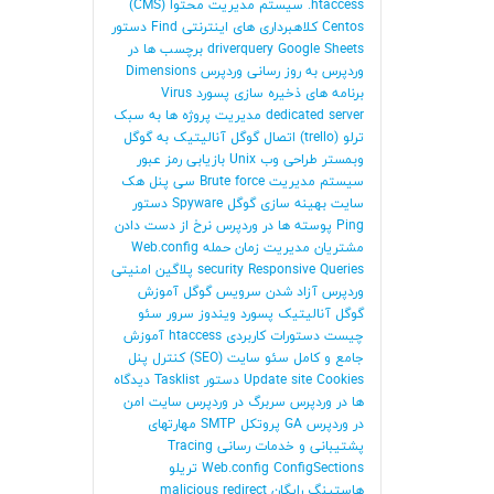
htaccess.
سیستم مدیریت محتوا (CMS)
Centos
کلاهبرداری های اینترنتی
Find
دستور
Google Sheets
driverquery
برچسب ها در
وردپرس
به روز رسانی وردپرس
Dimensions
برنامه های ذخیره سازی پسورد
Virus
dedicated server
مدیریت پروژه ها به سبک
ترلو (trello)
اتصال گوگل آنالیتیک به گوگل
وبمستر
طراحی وب
Unix
بازیابی رمز عبور
سیستم مدیریت
Brute force
سی پنل
هک
سایت
بهینه سازی گوگل
Spyware
دستور
Ping
پوسته ها در وردپرس
نرخ از دست دادن
مشتریان
مدیریت زمان
حمله
Web.config
Queries
Responsive
security
پلاگین امنیتی
وردپرس
آزاد شدن سرویس گوگل
آموزش
گوگل آنالیتیک
پسورد ویندوز سرور
سئو
چیست
دستورات کاربردی htaccess
آموزش
جامع و کامل سئو سایت (SEO)
کنترل پنل
Cookies
Update site
دستور Tasklist
دیدگاه
ها در وردپرس
سربرگ در وردپرس
سایت امن
در وردپرس
GA
پروتکل SMTP
مهارتهای
پشتیبانی و خدمات رسانی
Tracing
ConfigSections
Web.config
تریلو
هاستینگ رایگان
malicious redirect