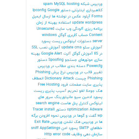
وردپرس
شبکه
hosting
MySQL
spam
کلاهبرداری اینترنتی
دستور Ipconfig
Google
Forms
آپلود عکس در نوشته ها
ارسال ایمیل
update wordpress
استفاده بهینه از زمان
برنامه ریزی
آلودگی وب سایت
Unsecured
Content
حساب کاربری گوگل
windows
server
دستورات لینوکس
ریست پسورد
آموزش سئو
update cms
آموزش نصب SSL
در IIS
آموزش گوگل آلرت Google Alert
بهینه
سازی موتورهای جستجو
Spoofing
دستور
Powercfg
دسته بندی مطالب در وردپرس
تغییر قالب در وردپرس
نرخ پرش
Phishing
Phishing چیست
Dictionary Attack
انعطاف
پذیری سایت
صفحات فرود
Free Hosting
هک جوملا
لغو تحریم
آسیب پذیری
ریست
پسورد ادمین
سیو
مانیتورینگ سرور های
لینوکس
کنترل پنل هاست
search engine
Adware
optimization
دستور Tracer
install
wp
گفت و گوها در وردپرس
نحوه افزودن برگه
ها در وردپرس
هک نشدن وردپرس
Exit Rate
خطاهای SMTP
پسورد امن
AppSettings
sniff
سازمان دهی وظایف
Http error code