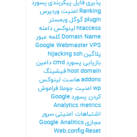
پذیری
فایل پیکربندی
پسورد
Ranking
امنیت وردپرس
plugin
گوگل وبمستر
htaccess
لینوکس
دامنه
Domain Name
کلمه عبور
Google Webmaster
VPS
پلاگین
ssh
hijacking
بازیابی پسورد
cmd
دامین
domain
host
فیشینگ
addons
هاست لینوکس
wp
امنیت جوملا
فراموش
کردن پسورد
Google
Analytics metrics
اشتباهات امنیتی
سرور
مجازی
Google Analitics
Web.config
Reset